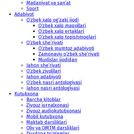
Madaniyat va san’at
Sport
Adabiyot
O‘zbek xalq og‘zaki ijodi
O‘zbek xalq maqollari
O‘zbek xalq ertaklari
O‘zbek xalq topishmoqlari
O‘zbek she’riyati
O‘zbek mumtoz adabiyoti
Zamonaviy o‘zbek she’riyati
Muxlislar ijodidan
Jahon she’riyati
O‘zbek ziyolilari
Jahon adabiyoti
O‘zbek nasri antologiyasi
Jahon nasri antologiyasi
Kutubxona
Barcha kitoblar
Ziyouz jurnalxonasi
Ziyouz audiokutubxonasi
Mobil kutubxona
Maktab darsliklari
Oliy va OMTM darsliklari
Durdona to‘plamlar