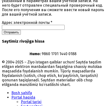
указанный в параметрах вашей учётной записи. На
него будет отправлен специальный проверочный код.
После его получения вы сможете ввести новый пароль
для вашей учётной записи.
Адрес электронной почты
*
Отправить
Saytimiz rivojiga hissa
Humo:
9860 1701 1440 0188
© 2004-2025 – Ziyo istagan qalblar uchun! Saytda taqdim
etilgan elektron manbalardan faqatgina shaxsiy mutolaa
maqsadida foydalanish mumkin. Tijoriy maqsadlarda
foydalanish (sotish, chop etish, ko‘paytirish, tarqatish)
qonunan taqiqlanadi. Saytdan materiallar olib chop
etilganda manzilimiz koʻrsatilishi shart.
Bosh sahifa
Portal haqida
Portal tarixi