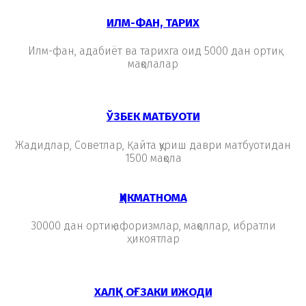
ИЛМ-ФАН, ТАРИХ
Илм-фан, адабиёт ва тарихга оид 5000 дан ортиқ
мақолалар
ЎЗБЕК МАТБУОТИ
Жадидлар, Советлар, Қайта қуриш даври матбуотидан
1500 мақола
ҲИКМАТНОМА
30000 дан ортиқ афоризмлар, мақоллар, ибратли
ҳикоятлар
ХАЛҚ ОҒЗАКИ ИЖОДИ