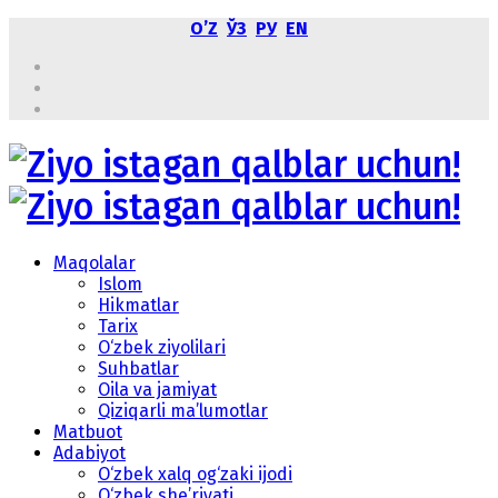
OʼZ
ЎЗ
РУ
EN
Maqolalar
Islom
Hikmatlar
Tarix
O‘zbek ziyolilari
Suhbatlar
Oila va jamiyat
Qiziqarli ma’lumotlar
Matbuot
Adabiyot
O‘zbek xalq og‘zaki ijodi
O‘zbek she’riyati