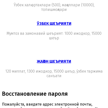
Ўзбек халқ эртаклари (500), мақоллари (10000),
топишмоқлари
ЎЗБЕК ШЕЪРИЯТИ
Мумтоз ва замонавий шеърият: 1000 ижодкор, 15000
шеър
ЖАҲОН ШЕЪРИЯТИ
120 миллат, 1300 ижодкор, 15000 шеър, ўзбек таржима
санъати
Восстановление пароля
Пожалуйста, введите адрес электронной почты,