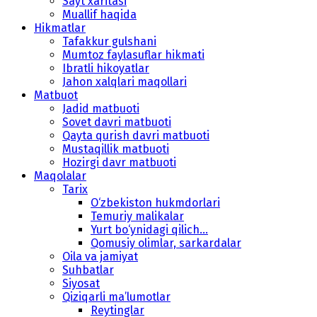
Sayt xaritasi
Muallif haqida
Hikmatlar
Tafakkur gulshani
Mumtoz faylasuflar hikmati
Ibratli hikoyatlar
Jahon xalqlari maqollari
Matbuot
Jadid matbuoti
Sovet davri matbuoti
Qayta qurish davri matbuoti
Mustaqillik matbuoti
Hozirgi davr matbuoti
Maqolalar
Tarix
O‘zbekiston hukmdorlari
Temuriy malikalar
Yurt bo‘ynidagi qilich...
Qomusiy olimlar, sarkardalar
Oila va jamiyat
Suhbatlar
Siyosat
Qiziqarli ma’lumotlar
Reytinglar