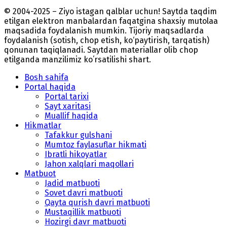
© 2004-2025 – Ziyo istagan qalblar uchun! Saytda taqdim
etilgan elektron manbalardan faqatgina shaxsiy mutolaa
maqsadida foydalanish mumkin. Tijoriy maqsadlarda
foydalanish (sotish, chop etish, ko‘paytirish, tarqatish)
qonunan taqiqlanadi. Saytdan materiallar olib chop
etilganda manzilimiz koʻrsatilishi shart.
Bosh sahifa
Portal haqida
Portal tarixi
Sayt xaritasi
Muallif haqida
Hikmatlar
Tafakkur gulshani
Mumtoz faylasuflar hikmati
Ibratli hikoyatlar
Jahon xalqlari maqollari
Matbuot
Jadid matbuoti
Sovet davri matbuoti
Qayta qurish davri matbuoti
Mustaqillik matbuoti
Hozirgi davr matbuoti