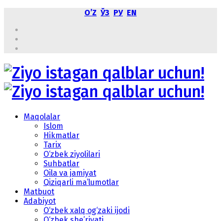
OʼZ
ЎЗ
РУ
EN
Maqolalar
Islom
Hikmatlar
Tarix
O‘zbek ziyolilari
Suhbatlar
Oila va jamiyat
Qiziqarli ma’lumotlar
Matbuot
Adabiyot
O‘zbek xalq og‘zaki ijodi
O‘zbek she’riyati