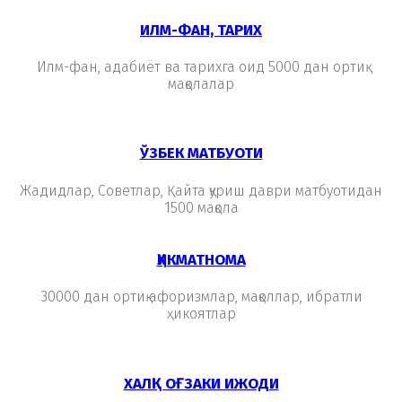
ИЛМ-ФАН, ТАРИХ
Илм-фан, адабиёт ва тарихга оид 5000 дан ортиқ
мақолалар
ЎЗБЕК МАТБУОТИ
Жадидлар, Советлар, Қайта қуриш даври матбуотидан
1500 мақола
ҲИКМАТНОМА
30000 дан ортиқ афоризмлар, мақоллар, ибратли
ҳикоятлар
ХАЛҚ ОҒЗАКИ ИЖОДИ