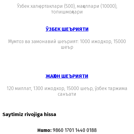
Ўзбек халқ эртаклари (500), мақоллари (10000),
топишмоқлари
ЎЗБЕК ШЕЪРИЯТИ
Мумтоз ва замонавий шеърият: 1000 ижодкор, 15000
шеър
ЖАҲОН ШЕЪРИЯТИ
120 миллат, 1300 ижодкор, 15000 шеър, ўзбек таржима
санъати
Saytimiz rivojiga hissa
Humo:
9860 1701 1440 0188