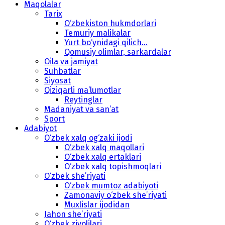
Maqolalar
Tarix
O‘zbekiston hukmdorlari
Temuriy malikalar
Yurt bo‘ynidagi qilich...
Qomusiy olimlar, sarkardalar
Oila va jamiyat
Suhbatlar
Siyosat
Qiziqarli ma’lumotlar
Reytinglar
Madaniyat va san’at
Sport
Adabiyot
O‘zbek xalq og‘zaki ijodi
O‘zbek xalq maqollari
O‘zbek xalq ertaklari
O‘zbek xalq topishmoqlari
O‘zbek she’riyati
O‘zbek mumtoz adabiyoti
Zamonaviy o‘zbek she’riyati
Muxlislar ijodidan
Jahon she’riyati
O‘zbek ziyolilari