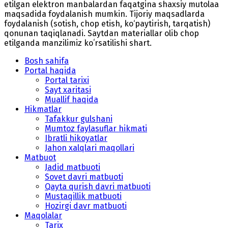
etilgan elektron manbalardan faqatgina shaxsiy mutolaa
maqsadida foydalanish mumkin. Tijoriy maqsadlarda
foydalanish (sotish, chop etish, ko‘paytirish, tarqatish)
qonunan taqiqlanadi. Saytdan materiallar olib chop
etilganda manzilimiz koʻrsatilishi shart.
Bosh sahifa
Portal haqida
Portal tarixi
Sayt xaritasi
Muallif haqida
Hikmatlar
Tafakkur gulshani
Mumtoz faylasuflar hikmati
Ibratli hikoyatlar
Jahon xalqlari maqollari
Matbuot
Jadid matbuoti
Sovet davri matbuoti
Qayta qurish davri matbuoti
Mustaqillik matbuoti
Hozirgi davr matbuoti
Maqolalar
Tarix