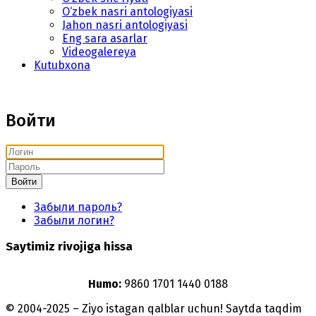
O‘zbek nasri antologiyasi
Jahon nasri antologiyasi
Eng sara asarlar
Videogalereya
Kutubxona
Войти
Войти
Забыли пароль?
Забыли логин?
Saytimiz rivojiga hissa
Humo:
9860 1701 1440 0188
© 2004-2025 – Ziyo istagan qalblar uchun! Saytda taqdim