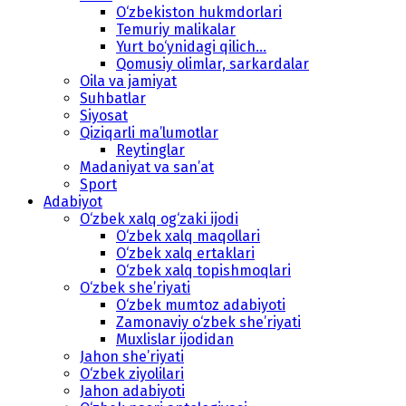
O‘zbekiston hukmdorlari
Temuriy malikalar
Yurt bo‘ynidagi qilich...
Qomusiy olimlar, sarkardalar
Oila va jamiyat
Suhbatlar
Siyosat
Qiziqarli ma’lumotlar
Reytinglar
Madaniyat va san’at
Sport
Adabiyot
O‘zbek xalq og‘zaki ijodi
O‘zbek xalq maqollari
O‘zbek xalq ertaklari
O‘zbek xalq topishmoqlari
O‘zbek she’riyati
O‘zbek mumtoz adabiyoti
Zamonaviy o‘zbek she’riyati
Muxlislar ijodidan
Jahon she’riyati
O‘zbek ziyolilari
Jahon adabiyoti