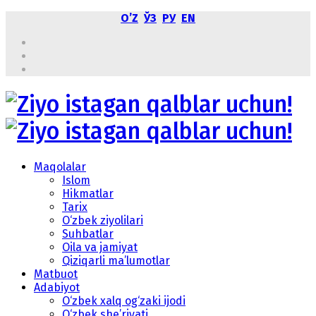
OʼZ
ЎЗ
РУ
EN
Maqolalar
Islom
Hikmatlar
Tarix
O‘zbek ziyolilari
Suhbatlar
Oila va jamiyat
Qiziqarli ma’lumotlar
Matbuot
Adabiyot
O‘zbek xalq og‘zaki ijodi
O‘zbek she’riyati