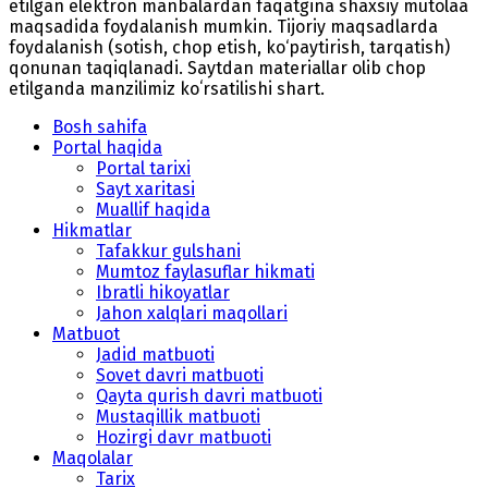
etilgan elektron manbalardan faqatgina shaxsiy mutolaa
maqsadida foydalanish mumkin. Tijoriy maqsadlarda
foydalanish (sotish, chop etish, ko‘paytirish, tarqatish)
qonunan taqiqlanadi. Saytdan materiallar olib chop
etilganda manzilimiz koʻrsatilishi shart.
Bosh sahifa
Portal haqida
Portal tarixi
Sayt xaritasi
Muallif haqida
Hikmatlar
Tafakkur gulshani
Mumtoz faylasuflar hikmati
Ibratli hikoyatlar
Jahon xalqlari maqollari
Matbuot
Jadid matbuoti
Sovet davri matbuoti
Qayta qurish davri matbuoti
Mustaqillik matbuoti
Hozirgi davr matbuoti
Maqolalar
Tarix