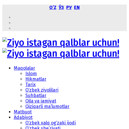
OʼZ
ЎЗ
РУ
EN
Maqolalar
Islom
Hikmatlar
Tarix
O‘zbek ziyolilari
Suhbatlar
Oila va jamiyat
Qiziqarli ma’lumotlar
Matbuot
Adabiyot
O‘zbek xalq og‘zaki ijodi
O‘zbek she’riyati