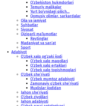
O‘zbekiston hukmdorlari
Temuriy malikalar
Yurt bo‘ynidagi qilich...
Qomusiy olimlar, sarkardalar
Oila va jamiyat
Suhbatlar
Siyosat
Qiziqarli ma’lumotlar
Reytinglar
Madaniyat va san’at
Sport
Adabiyot
O‘zbek xalq og‘zaki ijodi
O‘zbek xalq maqollari
O‘zbek xalq ertaklari
O‘zbek xalq topishmoqlari
O‘zbek she’riyati
O‘zbek mumtoz adabiyoti
Zamonaviy o‘zbek she’riyati
Muxlislar ijodidan
Jahon she’riyati
O‘zbek ziyolilari
Jahon adabiyoti
O‘zbek nasri antologiyasi