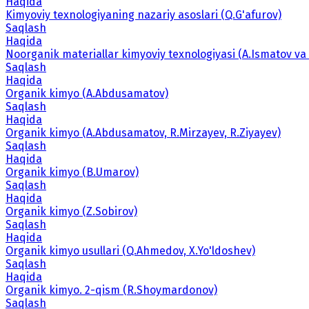
Haqida
Kimyoviy texnologiyaning nazariy asoslari (Q.G'afurov)
Saqlash
Haqida
Noorganik materiallar kimyoviy texnologiyasi (A.Ismatov va 
Saqlash
Haqida
Organik kimyo (A.Abdusamatov)
Saqlash
Haqida
Organik kimyo (A.Abdusamatov, R.Mirzayev, R.Ziyayev)
Saqlash
Haqida
Organik kimyo (B.Umarov)
Saqlash
Haqida
Organik kimyo (Z.Sobirov)
Saqlash
Haqida
Organik kimyo usullari (Q.Ahmedov, X.Yo'ldoshev)
Saqlash
Haqida
Organik kimyo. 2-qism (R.Shoymardonov)
Saqlash