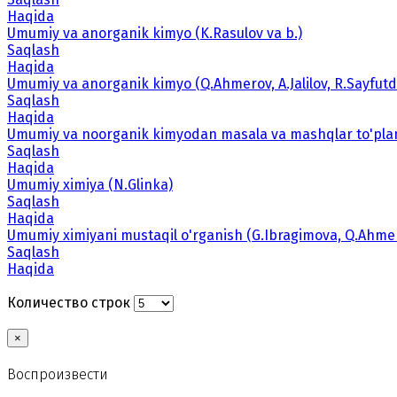
Haqida
Umumiy va anorganik kimyo (K.Rasulov va b.)
Saqlash
Haqida
Umumiy va anorganik kimyo (Q.Ahmerov, A.Jalilov, R.Sayfutd
Saqlash
Haqida
Umumiy va noorganik kimyodan masala va mashqlar to'plami
Saqlash
Haqida
Umumiy ximiya (N.Glinka)
Saqlash
Haqida
Umumiy ximiyani mustaqil o'rganish (G.Ibragimova, Q.Ahme
Saqlash
Haqida
Количество строк
×
Воспроизвести