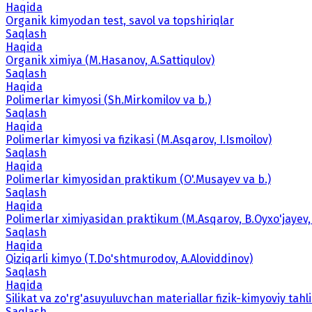
Haqida
Organik kimyodan test, savol va topshiriqlar
Saqlash
Haqida
Organik ximiya (M.Hasanov, A.Sattiqulov)
Saqlash
Haqida
Polimerlar kimyosi (Sh.Mirkomilov va b.)
Saqlash
Haqida
Polimerlar kimyosi va fizikasi (M.Asqarov, I.Ismoilov)
Saqlash
Haqida
Polimerlar kimyosidan praktikum (O'.Musayev va b.)
Saqlash
Haqida
Polimerlar ximiyasidan praktikum (M.Asqarov, B.Oyxo'jayev,
Saqlash
Haqida
Qiziqarli kimyo (T.Do'shtmurodov, A.Aloviddinov)
Saqlash
Haqida
Silikat va zo'rg'asuyuluvchan materiallar fizik-kimyoviy tahl
Saqlash