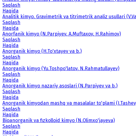
Saqlash
Haqida
Analitik kimyo. Gravimetrik va titrimetrik analiz usullari (V.Va
Saqlash
Haqida
Anorfanik kimyo (N.Parpiyev, A.Muftaxov, H.Rahimov)
Saqlash
Haqida
Anorganik kimyo (H.To'xtayev va b.)
Saqlash
Haqida
Anorganik kimyo (Yu.Toshpo'latov, N.Rahmatullayev)
Saqlash
Haqida
Anorganik kimyo nazariy asoslari (N.Parpiyev va b.)
Saqlash
Haqida
Anorganik kimyodan mashq va masalalar to'plami (I.Tashev, I
Saqlash
Haqida
Bioanorganik va fizkolloid kimyo (N.Olimxo'jayeva)
Saqlash
Haqida