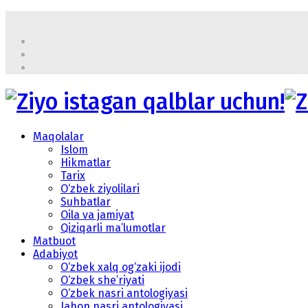
Maqolalar
Islom
Hikmatlar
Tarix
O‘zbek ziyolilari
Suhbatlar
Oila va jamiyat
Qiziqarli ma’lumotlar
Matbuot
Adabiyot
O‘zbek xalq og‘zaki ijodi
O‘zbek she’riyati
O‘zbek nasri antologiyasi
Jahon nasri antologiyasi