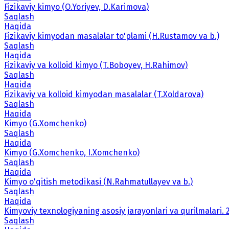
Fizikaviy kimyo (O.Yoriyev, D.Karimova)
Saqlash
Haqida
Fizikaviy kimyodan masalalar to'plami (H.Rustamov va b.)
Saqlash
Haqida
Fizikaviy va kolloid kimyo (T.Boboyev, H.Rahimov)
Saqlash
Haqida
Fizikaviy va kolloid kimyodan masalalar (T.Xoldarova)
Saqlash
Haqida
Kimyo (G.Xomchenko)
Saqlash
Haqida
Kimyo (G.Xomchenko, I.Xomchenko)
Saqlash
Haqida
Kimyo o'qitish metodikasi (N.Rahmatullayev va b.)
Saqlash
Haqida
Kimyoviy texnologiyaning asosiy jarayonlari va qurilmalari. 2
Saqlash