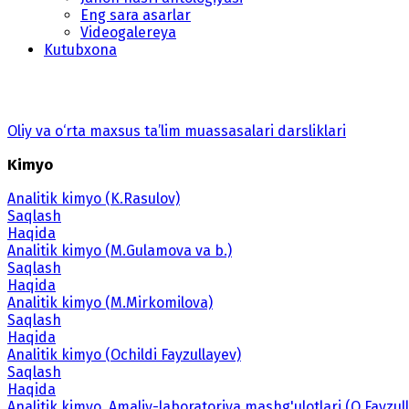
Eng sara asarlar
Videogalereya
Kutubxona
Oliy va o‘rta maxsus ta’lim muassasalari darsliklari
Kimyo
Analitik kimyo (K.Rasulov)
Saqlash
Haqida
Analitik kimyo (M.Gulamova va b.)
Saqlash
Haqida
Analitik kimyo (M.Mirkomilova)
Saqlash
Haqida
Analitik kimyo (Ochildi Fayzullayev)
Saqlash
Haqida
Analitik kimyo. Amaliy-laboratoriya mashg'ulotlari (O.Fayzull