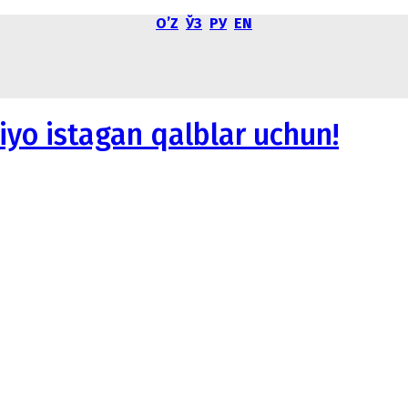
OʼZ
ЎЗ
РУ
EN