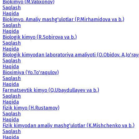
Biokimyo (M.Valixonov)
Saqlash
Haqida
Biokimyo. Amaliy mashg'ulotlar (P.Mirhamidova va b.)
Saqlash
Haqida
Biologik kimyo (R.Sobirova va b.)
Saqlash
Haqida
Biologik kimyodan laboratoriya amaliyoti (O.Obidov, A.Jo'ray
Saqlash
Haqida
Bioximiya (Yo.To'raqulov)
Saqlash
Haqida
Farmatsevtik kimyo (Q.Ubaydullayev va b.)
Saqlash
Haqida
Fizik kimyo (H.Rustamov)
Saqlash
Haqida
Fizik kimyodan amaliy mashg'ulotlar (K.Mishchenko va b.)
Saqlash
Haqida