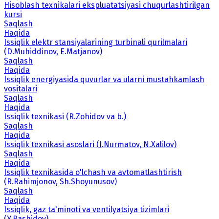
Hisoblash texnikalari ekspluatatsiyasi chuqurlashtirilgan
kursi
Saqlash
Haqida
Issiqlik elektr stansiyalarining turbinali qurilmalari
(D.Muhiddinov, E.Matjanov)
Saqlash
Haqida
Issiqlik energiyasida quvurlar va ularni mustahkamlash
vositalari
Saqlash
Haqida
Issiqlik texnikasi (R.Zohidov va b.)
Saqlash
Haqida
Issiqlik texnikasi asoslari (J.Nurmatov, N.Xalilov)
Saqlash
Haqida
Issiqlik texnikasida o'lchash va avtomatlashtirish
(R.Rahimjonov, Sh.Shoyunusov)
Saqlash
Haqida
Issiqlik, gaz ta'minoti va ventilyatsiya tizimlari
(Y.Rashidov)