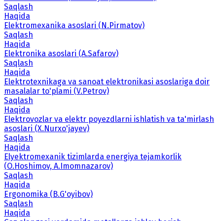
Saqlash
Haqida
Elektromexanika asoslari (N.Pirmatov)
Saqlash
Haqida
Elektronika asoslari (A.Safarov)
Saqlash
Haqida
Elektrotexnikaga va sanoat elektronikasi asoslariga doir
masalalar to'plami (V.Petrov)
Saqlash
Haqida
Elektrovozlar va elektr poyezdlarni ishlatish va ta'mirlash
asoslari (X.Nurxo'jayev)
Saqlash
Haqida
Elyektromexanik tizimlarda energiya tejamkorlik
(O.Hoshimov, A.Imomnazarov)
Saqlash
Haqida
Ergonomika (B.G'oyibov)
Saqlash
Haqida