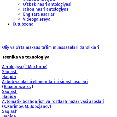
O‘zbek nasri antologiyasi
Jahon nasri antologiyasi
Eng sara asarlar
Videogalereya
Kutubxona
Oliy va o‘rta maxsus ta’lim muassasalari darsliklari
Texnika va texnologiya
Aerologiya (T.Muxtorov)
Saqlash
Haqida
Asbob va ularni elementlarini sinash usullari
(B.Gaibnazarov)
Saqlash
Haqida
Avtomatik boshqarish va rostlash nazariyasi asoslari
(X.Karimov, M.Bobojanov)
Saqlash
Haqida