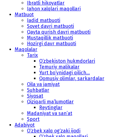
Ibratli hikoyatlar
Jahon xalqlari maqollari
Matbuot
Jadid matbuoti
Sovet davri matbuoti
Qayta qurish davri matbuoti
Mustaqillik matbuoti
Hozirgi davr matbuoti
Maqolalar
Tarix
O‘zbekiston hukmdorlari
Temuriy malikalar
Yurt bo‘ynidagi qilich...
Qomusiy olimlar, sarkardalar
Oila va jamiyat
Suhbatlar
Siyosat
Qiziqarli ma’lumotlar
Reytinglar
Madaniyat va san’at
Sport
Adabiyot
O‘zbek xalq og‘zaki ijodi
O‘zbek xalq maqollari