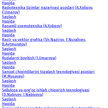
Haqida
Radiotexnika tizimlar nazariyasi asoslari (A.Xoliqov,
F.Umarov)
Saqlash
Haqida
Raqamli sxemotexnika (A.Xoliqov)
Saqlash
Haqida
Rastr va vektor grafika (Sh.Nazirov, F.Nuraliyev,
B.Aytmuratov)
Saqlash
Haqida
Rudalarni boyitish (I.Umarova)
Saqlash
Haqida
Sanoat chiqindilarini tozalash texnologiyasi asoslari
(M.Musayev)
Saqlash
Haqida
Selluloza va qog'oz ishlab chiqarish texnologiyasi
(D.Nabiyev, I.Nabiyeva)
Saqlash
Haqida