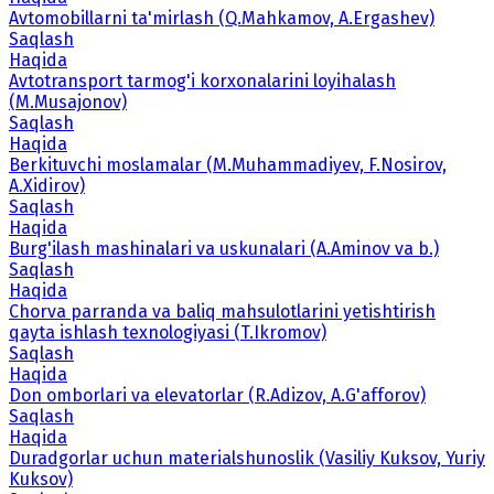
Avtomobillarni ta'mirlash (Q.Mahkamov, A.Ergashev)
Saqlash
Haqida
Avtotransport tarmog'i korxonalarini loyihalash
(M.Musajonov)
Saqlash
Haqida
Berkituvchi moslamalar (M.Muhammadiyev, F.Nosirov,
A.Xidirov)
Saqlash
Haqida
Burg'ilash mashinalari va uskunalari (A.Aminov va b.)
Saqlash
Haqida
Chorva parranda va baliq mahsulotlarini yetishtirish
qayta ishlash texnologiyasi (T.Ikromov)
Saqlash
Haqida
Don omborlari va elevatorlar (R.Adizov, A.G'afforov)
Saqlash
Haqida
Duradgorlar uchun materialshunoslik (Vasiliy Kuksov, Yuriy
Kuksov)