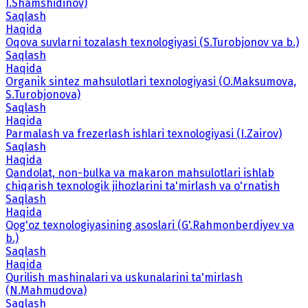
I.Shamshidinov)
Saqlash
Haqida
Oqova suvlarni tozalash texnologiyasi (S.Turobjonov va b.)
Saqlash
Haqida
Organik sintez mahsulotlari texnologiyasi (O.Maksumova,
S.Turobjonova)
Saqlash
Haqida
Parmalash va frezerlash ishlari texnologiyasi (I.Zairov)
Saqlash
Haqida
Qandolat, non-bulka va makaron mahsulotlari ishlab
chiqarish texnologik jihozlarini ta'mirlash va o'rnatish
Saqlash
Haqida
Qog'oz texnologiyasining asoslari (G'.Rahmonberdiyev va
b.)
Saqlash
Haqida
Qurilish mashinalari va uskunalarini ta'mirlash
(N.Mahmudova)
Saqlash