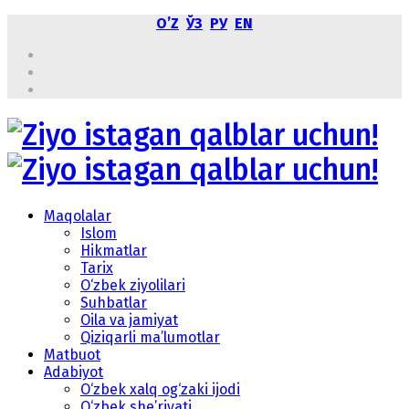
OʼZ
ЎЗ
РУ
EN
Maqolalar
Islom
Hikmatlar
Tarix
O‘zbek ziyolilari
Suhbatlar
Oila va jamiyat
Qiziqarli ma’lumotlar
Matbuot
Adabiyot
O‘zbek xalq og‘zaki ijodi
O‘zbek she’riyati