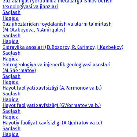
Gaz alangasi yordamida metallarga ishlov berish
texnologiyasi va jihozlari
Saqlash
Haqida
Gaz jihozlaridan foydalanish va ularni ta'mirlash
(M.Otaboyeva, N.Amirqulov)
Saqlash
Haqida
Gidravlika asoslari (D.Bozorov, R.Karimov, J.Kazbekov)
Saqlash
Haqida
Gidrogeologiya va injenerlik geologiyasi asoslari
(M.Shermatov)
Saqlash
Haqida
Hayot faoliyati xavfsizligi (A.Parmonov va b.)
Saqlash
Haqida
Hayot faoliyati xavfsizligi (G'.Yormatov va b.)
Saqlash
Haqida
Hayotiy faoliyat xavfsizligi (A.Qudratov va b.)
Saqlash
Haqida