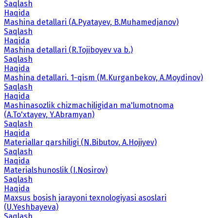
Saqlash
Haqida
Mashina detallari (A.Pyatayev, B.Muhamedjanov)
Saqlash
Haqida
Mashina detallari (R.Tojiboyev va b.)
Saqlash
Haqida
Mashina detallari. 1-qism (M.Kurganbekov, A.Moydinov)
Saqlash
Haqida
Mashinasozlik chizmachiligidan ma'lumotnoma
(A.To'xtayev, Y.Abramyan)
Saqlash
Haqida
Materiallar qarshiligi (N.Bibutov, A.Hojiyev)
Saqlash
Haqida
Materialshunoslik (I.Nosirov)
Saqlash
Haqida
Maxsus bosish jarayoni texnologiyasi asoslari
(U.Yeshbayeva)
Saqlash