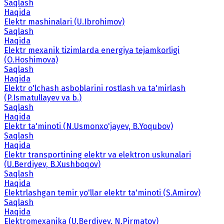
Saqlash
Haqida
Elektr mashinalari (U.Ibrohimov)
Saqlash
Haqida
Elektr mexanik tizimlarda energiya tejamkorligi
(O.Hoshimova)
Saqlash
Haqida
Elektr o'lchash asboblarini rostlash va ta'mirlash
(P.Ismatullayev va b.)
Saqlash
Haqida
Elektr ta'minoti (N.Usmonxo'jayev, B.Yoqubov)
Saqlash
Haqida
Elektr transportining elektr va elektron uskunalari
(U.Berdiyev, B.Xushboqov)
Saqlash
Haqida
Elektrlashgan temir yo'llar elektr ta'minoti (S.Amirov)
Saqlash
Haqida
Elektromexanika (U.Berdiyev, N.Pirmatov)