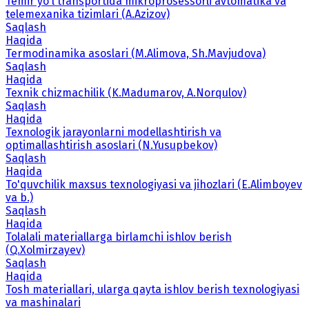
Temir yo'l transportida mikroprosessorli avtomatika va
telemexanika tizimlari (A.Azizov)
Saqlash
Haqida
Termodinamika asoslari (M.Alimova, Sh.Mavjudova)
Saqlash
Haqida
Texnik chizmachilik (K.Madumarov, A.Norqulov)
Saqlash
Haqida
Texnologik jarayonlarni modellashtirish va
optimallashtirish asoslari (N.Yusupbekov)
Saqlash
Haqida
To'quvchilik maxsus texnologiyasi va jihozlari (E.Alimboyev
va b.)
Saqlash
Haqida
Tolalali materiallarga birlamchi ishlov berish
(Q.Xolmirzayev)
Saqlash
Haqida
Tosh materiallari, ularga qayta ishlov berish texnologiyasi
va mashinalari