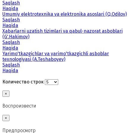
Saqlash
Haqida
Umumiy elektrotexnika va elektronika asoslari (Q.Odilov)
Saqlash
Haqida
Xabarlarni uzatish tizimlari va qabul-nazorat asboblari
(G'.Hakimov)
Saqlash
Haqida
Yarimo'tkazgichlar va yarimo'tkazgichli asboblar
texnologiyasi (A.Teshaboyev)
Saqlash
Haqida
Количество строк
×
Воспроизвести
×
Предпросмотр