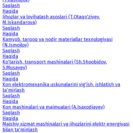
Saqlash
Haqida
Jihozlar va loyihalash asoslari (T.Otaqo'ziyev,
M.Iskandarova)
Saqlash
Haqida
Kamyob, tarqoq va nodir materiallar texnologiyasi
(N.Ismoilov)
Saqlash
Haqida
Ko'tarish, transport mashinalari (Sh.Shoobidov,
S.Musayev)
Saqlash
Haqida
Kon elektromexanika uskunalarini yig'ish, ishlatish va
ta'mirlash
Saqlash
Haqida
Kon mashinalari va majmualari (A.Isaxodjayev)
Saqlash
Haqida
Maishiy xizmat mashinalari va jihozlarini elektr energiyasi
bilan ta'minlash