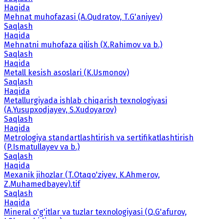
Haqida
Mehnat muhofazasi (A.Qudratov, T.G'aniyev)
Saqlash
Haqida
Mehnatni muhofaza qilish (X.Rahimov va b.)
Saqlash
Haqida
Metall kesish asoslari (K.Usmonov)
Saqlash
Haqida
Metallurgiyada ishlab chiqarish texnologiyasi
(A.Yusupxodjayev, S.Xudoyarov)
Saqlash
Haqida
Metrologiya standartlashtirish va sertifikatlashtirish
(P.Ismatullayev va b.)
Saqlash
Haqida
Mexanik jihozlar (T.Otaqo'ziyev, K.Ahmerov,
Z.Muhamedbayev).tif
Saqlash
Haqida
Mineral o'g'itlar va tuzlar texnologiyasi (Q.G'afurov,