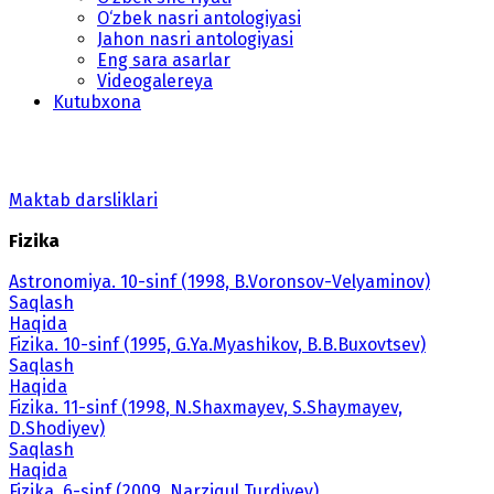
O‘zbek nasri antologiyasi
Jahon nasri antologiyasi
Eng sara asarlar
Videogalereya
Kutubxona
Maktab darsliklari
Fizika
Astronomiya. 10-sinf (1998, B.Voronsov-Velyaminov)
Saqlash
Haqida
Fizika. 10-sinf (1995, G.Ya.Myashikov, B.B.Buxovtsev)
Saqlash
Haqida
Fizika. 11-sinf (1998, N.Shaxmayev, S.Shaymayev,
D.Shodiyev)
Saqlash
Haqida
Fizika. 6-sinf (2009, Narziqul Turdiyev)