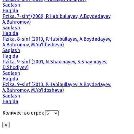
Saqlash
Haqida
Fizika. 7-sinf (2009, P.Habibullayev, A.Boydedayev,
A.Bahromov)
Saqlash
Haqida
Fizika. 8-sinf (2010, P.Habibullayev, A.Boydedayev,
A.Bahromov, M.Yo'ldosheva)
Saqlash
Haqida
Fizika. 9-sinf (2001, N.Shaxmayev, S.Shaymayev,
D.Shodiyev)
Saqlash
Haqida
Fizika. 9-sinf (2010, P.Habibullayev, A.Boydedayev,
A.Bahromov, M.Yo'ldosheva)
Saqlash
Haqida
Количество строк
×