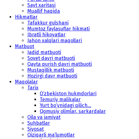
Sayt xaritasi
Muallif haqida
Hikmatlar
Tafakkur gulshani
Mumtoz faylasuflar hikmati
Ibratli hikoyatlar
Jahon xalqlari maqollari
Matbuot
Jadid matbuoti
Sovet davri matbuoti
Qayta qurish davri matbuoti
Mustaqillik matbuoti
Hozirgi davr matbuoti
Maqolalar
Tarix
O‘zbekiston hukmdorlari
Temuriy malikalar
Yurt bo‘ynidagi qilich...
Qomusiy olimlar, sarkardalar
Oila va jamiyat
Suhbatlar
Siyosat
Qiziqarli ma’lumotlar