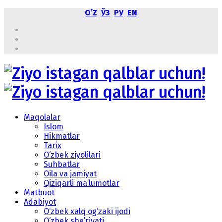
OʼZ
ЎЗ
РУ
EN
Maqolalar
Islom
Hikmatlar
Tarix
O‘zbek ziyolilari
Suhbatlar
Oila va jamiyat
Qiziqarli ma’lumotlar
Matbuot
Adabiyot
O‘zbek xalq og‘zaki ijodi
O‘zbek she’riyati