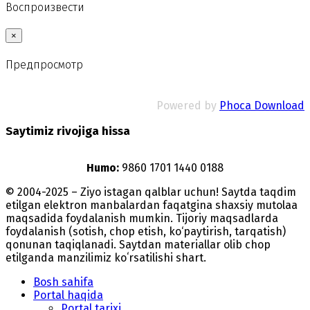
Воспроизвести
×
Предпросмотр
Powered by
Phoca Download
Saytimiz rivojiga hissa
Humo:
9860 1701 1440 0188
© 2004-2025 – Ziyo istagan qalblar uchun! Saytda taqdim
etilgan elektron manbalardan faqatgina shaxsiy mutolaa
maqsadida foydalanish mumkin. Tijoriy maqsadlarda
foydalanish (sotish, chop etish, ko‘paytirish, tarqatish)
qonunan taqiqlanadi. Saytdan materiallar olib chop
etilganda manzilimiz koʻrsatilishi shart.
Bosh sahifa
Portal haqida
Portal tarixi