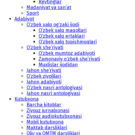
Reytinglar
Madaniyat va san’at
Sport
Adabiyot
O‘zbek xalq og‘zaki ijodi
O‘zbek xalq maqollari
O‘zbek xalq ertaklari
O‘zbek xalq topishmoqlari
O‘zbek she’riyati
O‘zbek mumtoz adabiyoti
Zamonaviy o‘zbek she’riyati
Muxlislar ijodidan
Jahon she’riyati
O‘zbek ziyolilari
Jahon adabiyoti
O‘zbek nasri antologiyasi
Jahon nasri antologiyasi
Kutubxona
Barcha kitoblar
Ziyouz jurnalxonasi
Ziyouz audiokutubxonasi
Mobil kutubxona
Maktab darsliklari
Oliy va OMTM darsliklari