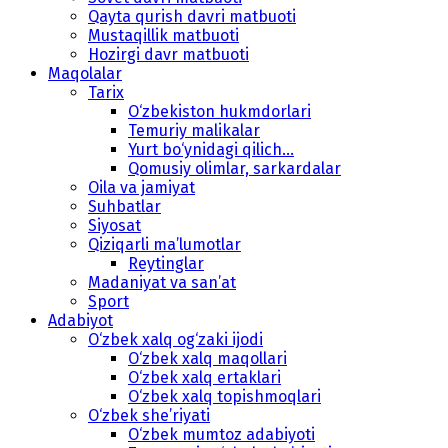
Qayta qurish davri matbuoti
Mustaqillik matbuoti
Hozirgi davr matbuoti
Maqolalar
Tarix
O‘zbekiston hukmdorlari
Temuriy malikalar
Yurt bo‘ynidagi qilich...
Qomusiy olimlar, sarkardalar
Oila va jamiyat
Suhbatlar
Siyosat
Qiziqarli ma’lumotlar
Reytinglar
Madaniyat va san’at
Sport
Adabiyot
O‘zbek xalq og‘zaki ijodi
O‘zbek xalq maqollari
O‘zbek xalq ertaklari
O‘zbek xalq topishmoqlari
O‘zbek she’riyati
O‘zbek mumtoz adabiyoti