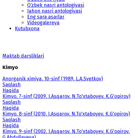
O‘zbek nasri antologiyasi
Jahon nasri antologiyasi
Eng sara asarlar
Videogalereya
Kutubxona
Maktab darsliklari
Kimyo
Anorganik ximiya. 10-sinf (1989, L.A.Svetkov)
Saqlash
Haqida
Kimyo. 7-sinf (2009, I.Asqarov, N.To'xtaboyev, K.G'opirov)
Saqlash
Haqida
Kimyo. 8-sinf (2010, I.Asqarov, N.To'xtaboyev, K.G'opirov)
Saqlash
Haqida
Kimyo. 9-sinf (2002, I.Asqarov, N.To'xtaboyev, K.G'opirov,
G.Abdullayeva)