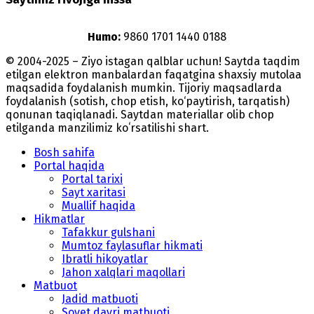
Humo:
9860 1701 1440 0188
© 2004-2025 – Ziyo istagan qalblar uchun! Saytda taqdim
etilgan elektron manbalardan faqatgina shaxsiy mutolaa
maqsadida foydalanish mumkin. Tijoriy maqsadlarda
foydalanish (sotish, chop etish, ko‘paytirish, tarqatish)
qonunan taqiqlanadi. Saytdan materiallar olib chop
etilganda manzilimiz koʻrsatilishi shart.
Bosh sahifa
Portal haqida
Portal tarixi
Sayt xaritasi
Muallif haqida
Hikmatlar
Tafakkur gulshani
Mumtoz faylasuflar hikmati
Ibratli hikoyatlar
Jahon xalqlari maqollari
Matbuot
Jadid matbuoti
Sovet davri matbuoti