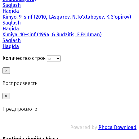
Saqlash
Haqida
Kimyo. 9-sinf (2010, I.Asqarov, N.To'xtaboyev, K.G'opirov)
Saqlash
Haqida
Ximiya. 10-sinf (1994, G.Rudzitis, F.Feldman)
Saqlash
Haqida
Количество строк
×
Воспроизвести
×
Предпросмотр
Powered by
Phoca Download
Saytimiz rivojiga hissa