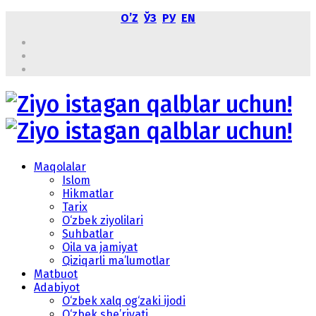
OʼZ
ЎЗ
РУ
EN
Maqolalar
Islom
Hikmatlar
Tarix
O‘zbek ziyolilari
Suhbatlar
Oila va jamiyat
Qiziqarli ma’lumotlar
Matbuot
Adabiyot
O‘zbek xalq og‘zaki ijodi
O‘zbek she’riyati