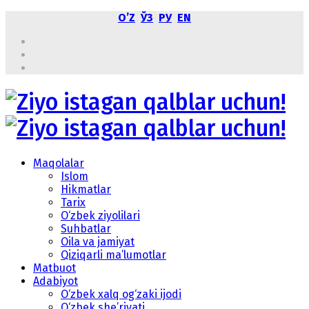
OʼZ
ЎЗ
РУ
EN
Maqolalar
Islom
Hikmatlar
Tarix
O‘zbek ziyolilari
Suhbatlar
Oila va jamiyat
Qiziqarli ma’lumotlar
Matbuot
Adabiyot
O‘zbek xalq og‘zaki ijodi
O‘zbek she’riyati