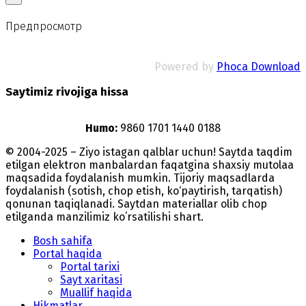
Предпросмотр
Powered by
Phoca Download
Saytimiz rivojiga hissa
Humo:
9860 1701 1440 0188
© 2004-2025 – Ziyo istagan qalblar uchun! Saytda taqdim
etilgan elektron manbalardan faqatgina shaxsiy mutolaa
maqsadida foydalanish mumkin. Tijoriy maqsadlarda
foydalanish (sotish, chop etish, ko‘paytirish, tarqatish)
qonunan taqiqlanadi. Saytdan materiallar olib chop
etilganda manzilimiz koʻrsatilishi shart.
Bosh sahifa
Portal haqida
Portal tarixi
Sayt xaritasi
Muallif haqida
Hikmatlar