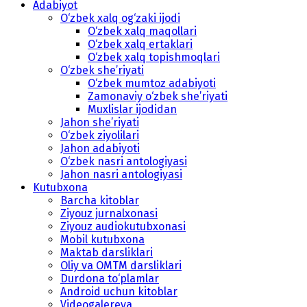
Adabiyot
O‘zbek xalq og‘zaki ijodi
O‘zbek xalq maqollari
O‘zbek xalq ertaklari
O‘zbek xalq topishmoqlari
O‘zbek she’riyati
O‘zbek mumtoz adabiyoti
Zamonaviy o‘zbek she’riyati
Muxlislar ijodidan
Jahon she’riyati
O‘zbek ziyolilari
Jahon adabiyoti
O‘zbek nasri antologiyasi
Jahon nasri antologiyasi
Kutubxona
Barcha kitoblar
Ziyouz jurnalxonasi
Ziyouz audiokutubxonasi
Mobil kutubxona
Maktab darsliklari
Oliy va OMTM darsliklari
Durdona to‘plamlar
Android uchun kitoblar
Videogalereya