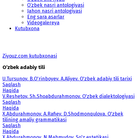
O‘zbek nasri antologiyasi
Jahon nasri antologiyasi
Eng sara asarlar
Videogalereya
Kutubxona
Ziyouz.com kutubxonasi
O‘zbek adabiy tili
U.Tursunov, B.O'rinboyev, A.Aliyev. O'zbek adabiy tili tarixi
Saqlash
Haqida
V.Reshetov, Sh.Shoabdurahmonov. O'zbek dialektologiyasi
Saqlash
Haqida
X.Abdurahmonov, A.Rafiev, D.Shodmonqulova. O'zbek
tilining amaliy grammatikasi
Saqlash
Haqida
X.Abdurahmonov, N.Mahmudov. So'z estetikasi