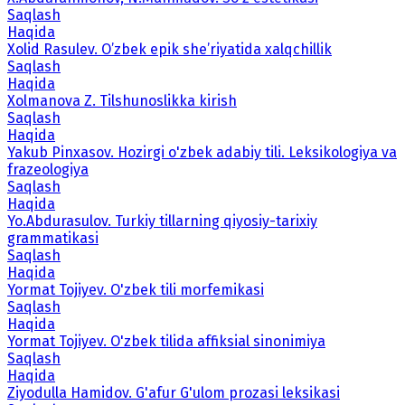
Saqlash
Haqida
Xolid Rasulev. O’zbek epik she’riyatida xalqchillik
Saqlash
Haqida
Xolmanova Z. Tilshunoslikka kirish
Saqlash
Haqida
Yakub Pinxasov. Hozirgi o'zbek adabiy tili. Leksikologiya va
frazeologiya
Saqlash
Haqida
Yo.Abdurasulov. Turkiy tillarning qiyosiy-tarixiy
grammatikasi
Saqlash
Haqida
Yormat Tojiyev. O'zbek tili morfemikasi
Saqlash
Haqida
Yormat Tojiyev. O'zbek tilida affiksial sinonimiya
Saqlash
Haqida
Ziyodulla Hamidov. G'afur G'ulom prozasi leksikasi