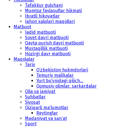
Tafakkur gulshani
Mumtoz faylasuflar hikmati
Ibratli hikoyatlar
Jahon xalqlari maqollari
Matbuot
Jadid matbuoti
Sovet davri matbuoti
Qayta qurish davri matbuoti
Mustaqillik matbuoti
Hozirgi davr matbuoti
Maqolalar
Tarix
O‘zbekiston hukmdorlari
Temuriy malikalar
Yurt bo‘ynidagi qilich...
Qomusiy olimlar, sarkardalar
Oila va jamiyat
Suhbatlar
Siyosat
Qiziqarli ma’lumotlar
Reytinglar
Madaniyat va san’at
Sport