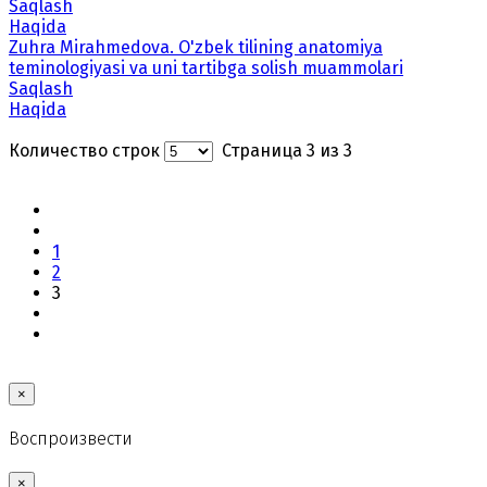
Saqlash
Haqida
Zuhra Mirahmedova. O'zbek tilining anatomiya
teminologiyasi va uni tartibga solish muammolari
Saqlash
Haqida
Количество строк
Страница 3 из 3
1
2
3
×
Воспроизвести
×