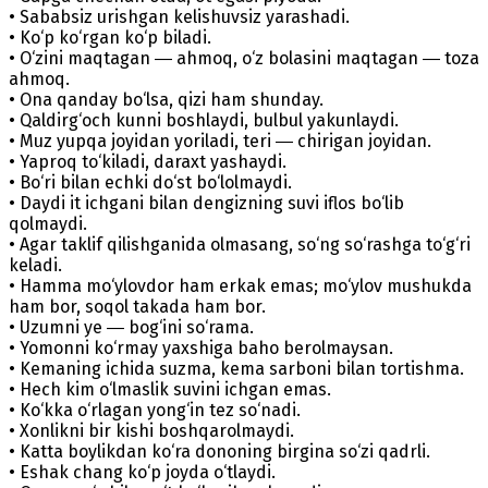
• Sababsiz urishgan kelishuvsiz yarashadi.
• Ko‘p ko‘rgan ko‘p biladi.
• O‘zini maqtagan ― ahmoq, o‘z bolasini maqtagan ― toza
ahmoq.
• Ona qanday bo‘lsa, qizi ham shunday.
• Qaldirg‘och kunni boshlaydi, bulbul yakunlaydi.
• Muz yupqa joyidan yoriladi, teri ― chirigan joyidan.
• Yaproq to‘kiladi, daraxt yashaydi.
• Bo‘ri bilan echki do‘st bo‘lolmaydi.
• Daydi it ichgani bilan dengizning suvi iflos bo‘lib
qolmaydi.
• Agar taklif qilishganida olmasang, so‘ng so‘rashga to‘g‘ri
keladi.
• Hamma mo‘ylovdor ham erkak emas; mo‘ylov mushukda
ham bor, soqol takada ham bor.
• Uzumni ye ― bog‘ini so‘rama.
• Yomonni ko‘rmay yaxshiga baho berolmaysan.
• Kemaning ichida suzma, kema sarboni bilan tortishma.
• Hech kim o‘lmaslik suvini ichgan emas.
• Ko‘kka o‘rlagan yong‘in tez so‘nadi.
• Xonlikni bir kishi boshqarolmaydi.
• Katta boylikdan ko‘ra dononing birgina so‘zi qadrli.
• Eshak chang ko‘p joyda o‘tlaydi.