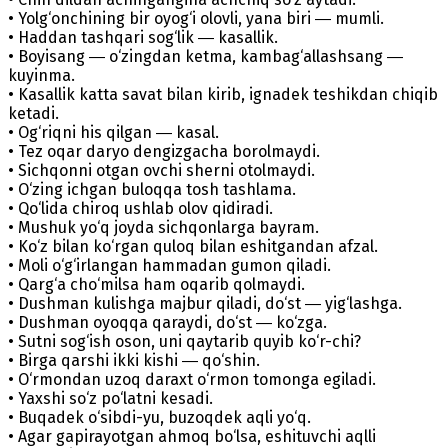
• Yolg‘onchining bir oyog‘i olovli, yana biri ― mumli.
• Haddan tashqari sog‘lik ― kasallik.
• Boyisang ― o‘zingdan ketma, kambag‘allashsang ―
kuyinma.
• Kasallik katta savat bilan kirib, ignadek teshikdan chiqib
ketadi.
• Og‘riqni his qilgan ― kasal.
• Tez oqar daryo dengizgacha borolmaydi.
• Sichqonni otgan ovchi sherni otolmaydi.
• O‘zing ichgan buloqqa tosh tashlama.
• Qo‘lida chiroq ushlab olov qidiradi.
• Mushuk yo‘q joyda sichqonlarga bayram.
• Ko‘z bilan ko‘rgan quloq bilan eshitgandan afzal.
• Moli o‘g‘irlangan hammadan gumon qiladi.
• Qarg‘a cho‘milsa ham oqarib qolmaydi.
• Dushman kulishga majbur qiladi, do‘st ― yig‘lashga.
• Dushman oyoqqa qaraydi, do‘st ― ko‘zga.
• Sutni sog‘ish oson, uni qaytarib quyib ko‘r-chi?
• Birga qarshi ikki kishi ― qo‘shin.
• O‘rmondan uzoq daraxt o‘rmon tomonga egiladi.
• Yaxshi so‘z po‘latni kesadi.
• Buqadek o‘sibdi-yu, buzoqdek aqli yo‘q.
• Agar gapirayotgan ahmoq bo‘lsa, eshituvchi aqlli