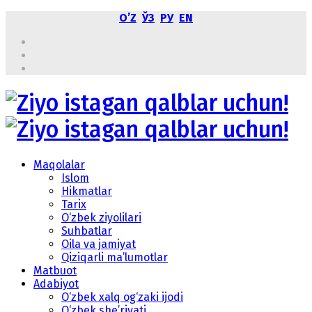
OʼZ
ЎЗ
РУ
EN
Maqolalar
Islom
Hikmatlar
Tarix
O‘zbek ziyolilari
Suhbatlar
Oila va jamiyat
Qiziqarli ma’lumotlar
Matbuot
Adabiyot
O‘zbek xalq og‘zaki ijodi
O‘zbek she’riyati