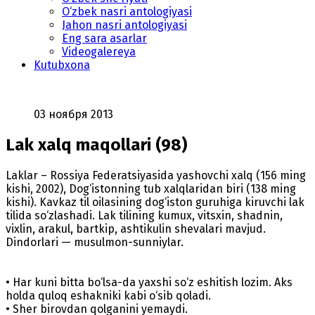
O‘zbek nasri antologiyasi
Jahon nasri antologiyasi
Eng sara asarlar
Videogalereya
Kutubxona
03 ноября 2013
Lak xalq maqollari (98)
Laklar – Rossiya Federatsiyasida yashovchi xalq (156 ming
kishi, 2002), Dog‘istonning tub xalqlaridan biri (138 ming
kishi). Kavkaz til oilasining dog‘iston guruhiga kiruvchi lak
tilida so‘zlashadi. Lak tilining kumux, vitsxin, shadnin,
vixlin, arakul, bartkip, ashtikulin shevalari mavjud.
Dindorlari — musulmon-sunniylar.
• Har kuni bitta bo‘lsa-da yaxshi so‘z eshitish lozim. Aks
holda quloq eshakniki kabi o‘sib qoladi.
• Sher birovdan qolganini yemaydi.