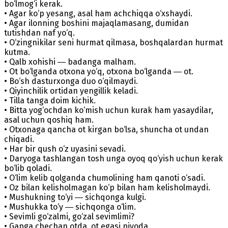
bo‘lmog‘i kerak.
• Agar ko‘p yesang, asal ham achchiqqa o‘xshaydi.
• Agar ilonning boshini majaqlamasang, dumidan
tutishdan naf yo‘q.
• O‘zingnikilar seni hurmat qilmasa, boshqalardan hurmat
kutma.
• Qalb xohishi ― badanga malham.
• Ot bo‘lganda otxona yo‘q, otxona bo‘lganda ― ot.
• Bo‘sh dasturxonga duo o‘qilmaydi.
• Qiyinchilik ortidan yengillik keladi.
• Tilla tanga doim kichik.
• Bitta yog‘ochdan ko‘mish uchun kurak ham yasaydilar,
asal uchun qoshiq ham.
• Otxonaga qancha ot kirgan bo‘lsa, shuncha ot undan
chiqadi.
• Har bir qush o‘z uyasini sevadi.
• Daryoga tashlangan tosh unga oyoq qo‘yish uchun kerak
bo‘lib qoladi.
• O‘lim kelib qolganda chumolining ham qanoti o‘sadi.
• Oz bilan kelisholmagan ko‘p bilan ham kelisholmaydi.
• Mushukning to‘yi ― sichqonga kulgi.
• Mushukka to‘y ― sichqonga o‘lim.
• Sevimli go‘zalmi, go‘zal sevimlimi?
• Gapga chechan otda, ot egasi piyoda.