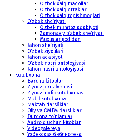
O‘zbek xalq maqollari
O‘zbek xalq ertaklari
O‘zbek xalq topishmoqlari
O‘zbek she’riyati
O‘zbek mumtoz adabiyoti
Zamonaviy o‘zbek she’riyati
Muxlislar ijodidan
Jahon she’riyati
O‘zbek ziyolilari
Jahon adabiyoti
O‘zbek nasri antologiyasi
Jahon nasri antologiyasi
Kutubxona
Barcha kitoblar
Ziyouz jurnalxonasi
Ziyouz audiokutubxonasi
Mobil kutubxona
Maktab darsliklari
Oliy va OMTM darsliklari
Durdona to‘plamlar
Android uchun kitoblar
Videogalereya
Узбекская библиотека