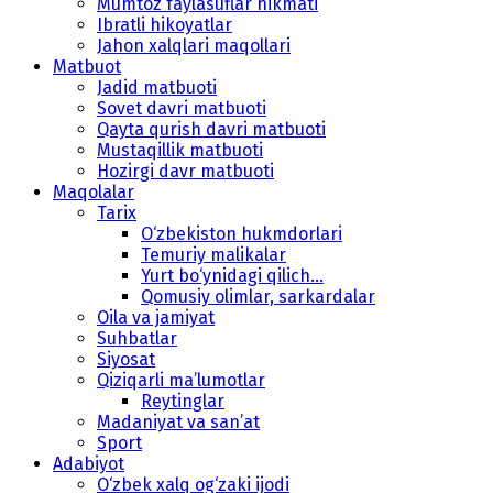
Mumtoz faylasuflar hikmati
Ibratli hikoyatlar
Jahon xalqlari maqollari
Matbuot
Jadid matbuoti
Sovet davri matbuoti
Qayta qurish davri matbuoti
Mustaqillik matbuoti
Hozirgi davr matbuoti
Maqolalar
Tarix
O‘zbekiston hukmdorlari
Temuriy malikalar
Yurt bo‘ynidagi qilich...
Qomusiy olimlar, sarkardalar
Oila va jamiyat
Suhbatlar
Siyosat
Qiziqarli ma’lumotlar
Reytinglar
Madaniyat va san’at
Sport
Adabiyot
O‘zbek xalq og‘zaki ijodi