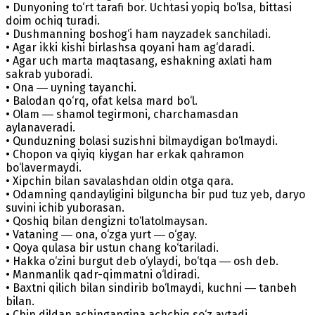
• Dunyoning to‘rt tarafi bor. Uchtasi yopiq bo‘lsa, bittasi
doim ochiq turadi.
• Dushmanning boshog‘i ham nayzadek sanchiladi.
• Agar ikki kishi birlashsa qoyani ham ag‘daradi.
• Agar uch marta maqtasang, eshakning axlati ham
sakrab yuboradi.
• Ona ― uyning tayanchi.
• Balodan qo‘rq, ofat kelsa mard bo‘l.
• Olam ― shamol tegirmoni, charchamasdan
aylanaveradi.
• Qunduzning bolasi suzishni bilmaydigan bo‘lmaydi.
• Chopon va qiyiq kiygan har erkak qahramon
bo‘lavermaydi.
• Xipchin bilan savalashdan oldin otga qara.
• Odamning qandayligini bilguncha bir pud tuz yeb, daryo
suvini ichib yuborasan.
• Qoshiq bilan dengizni to‘latolmaysan.
• Vataning ― ona, o‘zga yurt ― o‘gay.
• Qoya qulasa bir ustun chang ko‘tariladi.
• Hakka o‘zini burgut deb o‘ylaydi, bo‘tqa ― osh deb.
• Manmanlik qadr-qimmatni o‘ldiradi.
• Baxtni qilich bilan sindirib bo‘lmaydi, kuchni ― tanbeh
bilan.
• Chin dildan achingangina achchiq so‘z aytadi.