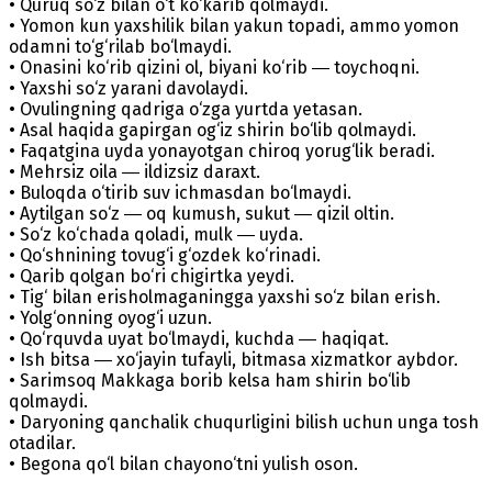
• Quruq so‘z bilan o‘t ko‘karib qolmaydi.
• Yomon kun yaxshilik bilan yakun topadi, ammo yomon
odamni to‘g‘rilab bo‘lmaydi.
• Onasini ko‘rib qizini ol, biyani ko‘rib ― toychoqni.
• Yaxshi so‘z yarani davolaydi.
• Ovulingning qadriga o‘zga yurtda yetasan.
• Asal haqida gapirgan og‘iz shirin bo‘lib qolmaydi.
• Faqatgina uyda yonayotgan chiroq yorug‘lik beradi.
• Mehrsiz oila ― ildizsiz daraxt.
• Buloqda o‘tirib suv ichmasdan bo‘lmaydi.
• Aytilgan so‘z ― oq kumush, sukut ― qizil oltin.
• So‘z ko‘chada qoladi, mulk ― uyda.
• Qo‘shnining tovug‘i g‘ozdek ko‘rinadi.
• Qarib qolgan bo‘ri chigirtka yeydi.
• Tig‘ bilan erisholmaganingga yaxshi so‘z bilan erish.
• Yolg‘onning oyog‘i uzun.
• Qo‘rquvda uyat bo‘lmaydi, kuchda ― haqiqat.
• Ish bitsa ― xo‘jayin tufayli, bitmasa xizmatkor aybdor.
• Sarimsoq Makkaga borib kelsa ham shirin bo‘lib
qolmaydi.
• Daryoning qanchalik chuqurligini bilish uchun unga tosh
otadilar.
• Begona qo‘l bilan chayono‘tni yulish oson.