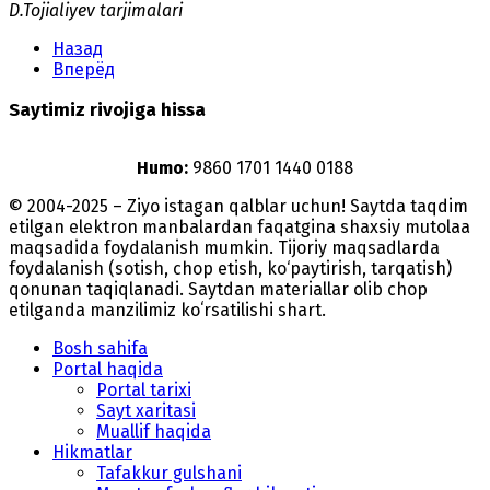
D.Tojialiyev tarjimalari
Назад
Вперёд
Saytimiz rivojiga hissa
Humo:
9860 1701 1440 0188
© 2004-2025 – Ziyo istagan qalblar uchun! Saytda taqdim
etilgan elektron manbalardan faqatgina shaxsiy mutolaa
maqsadida foydalanish mumkin. Tijoriy maqsadlarda
foydalanish (sotish, chop etish, ko‘paytirish, tarqatish)
qonunan taqiqlanadi. Saytdan materiallar olib chop
etilganda manzilimiz koʻrsatilishi shart.
Bosh sahifa
Portal haqida
Portal tarixi
Sayt xaritasi
Muallif haqida
Hikmatlar
Tafakkur gulshani