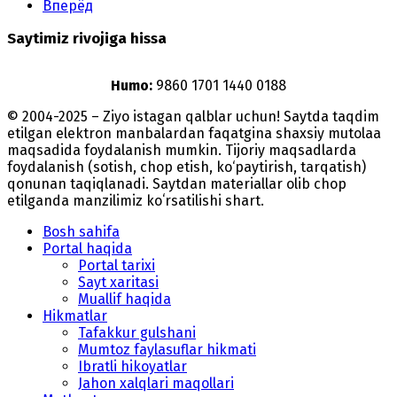
Вперёд
Saytimiz rivojiga hissa
Humo:
9860 1701 1440 0188
© 2004-2025 – Ziyo istagan qalblar uchun! Saytda taqdim
etilgan elektron manbalardan faqatgina shaxsiy mutolaa
maqsadida foydalanish mumkin. Tijoriy maqsadlarda
foydalanish (sotish, chop etish, ko‘paytirish, tarqatish)
qonunan taqiqlanadi. Saytdan materiallar olib chop
etilganda manzilimiz koʻrsatilishi shart.
Bosh sahifa
Portal haqida
Portal tarixi
Sayt xaritasi
Muallif haqida
Hikmatlar
Tafakkur gulshani
Mumtoz faylasuflar hikmati
Ibratli hikoyatlar
Jahon xalqlari maqollari