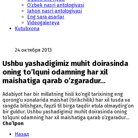
O‘zbek nasri antologiyasi
Jahon nasri antologiyasi
Eng sara asarlar
Videogalereya
Kutubxona
24 октября 2013
Ushbu yashadigimiz muhit doirasinda
oning to’lquni odamning har xil
maishatiga qarab o’zgaradur...
Adabiyot har bir millatning hisli ko’ngil tarixining eng
qorong’u xonalarida maishat (tirikchilik) har xil tusda va
rangda bitishgan, fayzli til birga taqdir etula olmaydirg’on
bir guldur. Ushbu yashadigimiz muhit doirasinda oning
to’lquni odamning har xil maishatiga qarab o’zgaradur...
Cho’lpon
Назад