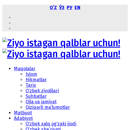
OʼZ
ЎЗ
РУ
EN
Maqolalar
Islom
Hikmatlar
Tarix
O‘zbek ziyolilari
Suhbatlar
Oila va jamiyat
Qiziqarli ma’lumotlar
Matbuot
Adabiyot
O‘zbek xalq og‘zaki ijodi
O‘zbek she’riyati