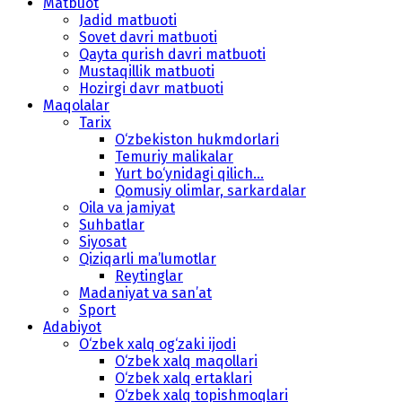
Matbuot
Jadid matbuoti
Sovet davri matbuoti
Qayta qurish davri matbuoti
Mustaqillik matbuoti
Hozirgi davr matbuoti
Maqolalar
Tarix
O‘zbekiston hukmdorlari
Temuriy malikalar
Yurt bo‘ynidagi qilich...
Qomusiy olimlar, sarkardalar
Oila va jamiyat
Suhbatlar
Siyosat
Qiziqarli ma’lumotlar
Reytinglar
Madaniyat va san’at
Sport
Adabiyot
O‘zbek xalq og‘zaki ijodi
O‘zbek xalq maqollari
O‘zbek xalq ertaklari
O‘zbek xalq topishmoqlari