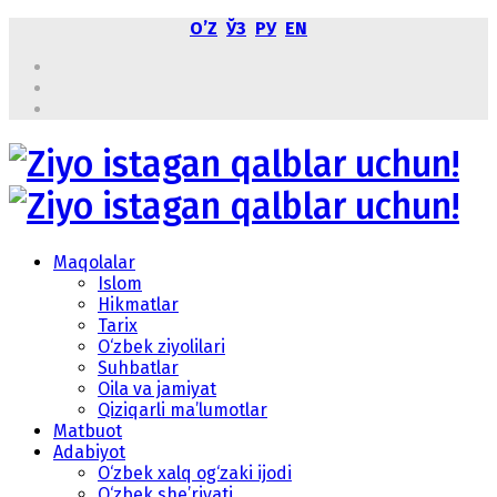
OʼZ
ЎЗ
РУ
EN
Maqolalar
Islom
Hikmatlar
Tarix
O‘zbek ziyolilari
Suhbatlar
Oila va jamiyat
Qiziqarli ma’lumotlar
Matbuot
Adabiyot
O‘zbek xalq og‘zaki ijodi
O‘zbek she’riyati