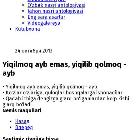
O‘zbek nasri antologiyasi
Jahon nasri antologiyasi
Eng sara asarlar
Videogalereya
Kutubxona
24 октября 2013
Yiqilmoq ayb emas, yiqilib qolmoq -
ayb
• Yiqilmoq ayb emas, yiqilib qolmoq - ayb.
• Ko'zlar o'zlariga, quloqlar boshqalarga ishonadilar.
• Qadah ichiga dengizga g'arq bo'lganlardan ko'p kishi
g'arq bo'ladi.
Nemis maqollari
Назад
Вперёд
Saytimiz rivojiga hissa