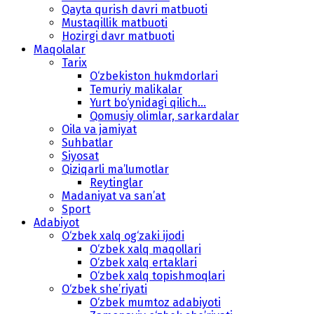
Qayta qurish davri matbuoti
Mustaqillik matbuoti
Hozirgi davr matbuoti
Maqolalar
Tarix
O‘zbekiston hukmdorlari
Temuriy malikalar
Yurt bo‘ynidagi qilich...
Qomusiy olimlar, sarkardalar
Oila va jamiyat
Suhbatlar
Siyosat
Qiziqarli ma’lumotlar
Reytinglar
Madaniyat va san’at
Sport
Adabiyot
O‘zbek xalq og‘zaki ijodi
O‘zbek xalq maqollari
O‘zbek xalq ertaklari
O‘zbek xalq topishmoqlari
O‘zbek she’riyati
O‘zbek mumtoz adabiyoti