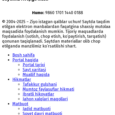
Humo:
9860 1701 1440 0188
© 2004-2025 – Ziyo istagan qalblar uchun! Saytda taqdim
etilgan elektron manbalardan faqatgina shaxsiy mutolaa
maqsadida foydalanish mumkin. Tijoriy maqsadlarda
foydalanish (sotish, chop etish, ko‘paytirish, tarqatish)
qonunan taqiqlanadi. Saytdan materiallar olib chop
etilganda manzilimiz koʻrsatilishi shart.
Bosh sahifa
Portal haqida
Portal tarixi
Sayt xaritasi
Muallif haqida
Hikmatlar
Tafakkur gulshani
Mumtoz faylasuflar hikmati
Ibratli hikoyatlar
Jahon xalqlari maqollari
Matbuot
Jadid matbuoti
Sovet davri matbuoti