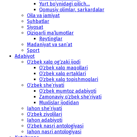
Yurt bo‘ynidagi qilich...
Qomusiy olimlar, sarkardalar
Oila va jamiyat
Suhbatlar
Siyosat
Qiziqarli ma’lumotlar
Reytinglar
Madaniyat va san’at
Sport
Adabiyot
O‘zbek xalq og‘zaki ijodi
O‘zbek xalq maqollari
O‘zbek xalq ertaklari
O‘zbek xalq topishmoqlari
O‘zbek she’riyati
O‘zbek mumtoz adabiyoti
Zamonaviy o‘zbek she’riyati
Muxlislar ijodidan
Jahon she’riyati
O‘zbek ziyolilari
Jahon adabiyoti
O‘zbek nasri antologiyasi
Jahon nasri antologiyasi