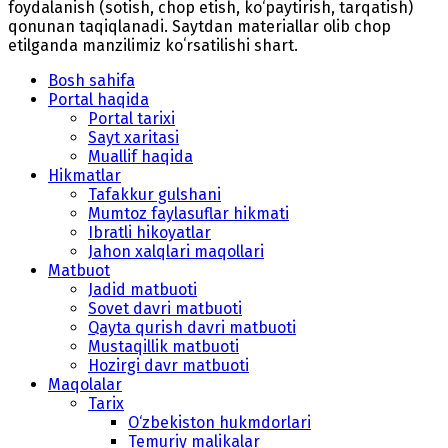
foydalanish (sotish, chop etish, ko‘paytirish, tarqatish)
qonunan taqiqlanadi. Saytdan materiallar olib chop
etilganda manzilimiz koʻrsatilishi shart.
Bosh sahifa
Portal haqida
Portal tarixi
Sayt xaritasi
Muallif haqida
Hikmatlar
Tafakkur gulshani
Mumtoz faylasuflar hikmati
Ibratli hikoyatlar
Jahon xalqlari maqollari
Matbuot
Jadid matbuoti
Sovet davri matbuoti
Qayta qurish davri matbuoti
Mustaqillik matbuoti
Hozirgi davr matbuoti
Maqolalar
Tarix
O‘zbekiston hukmdorlari
Temuriy malikalar