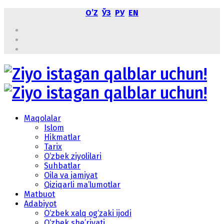
OʼZ
ЎЗ
РУ
EN
Maqolalar
Islom
Hikmatlar
Tarix
O‘zbek ziyolilari
Suhbatlar
Oila va jamiyat
Qiziqarli ma’lumotlar
Matbuot
Adabiyot
O‘zbek xalq og‘zaki ijodi
O‘zbek she’riyati