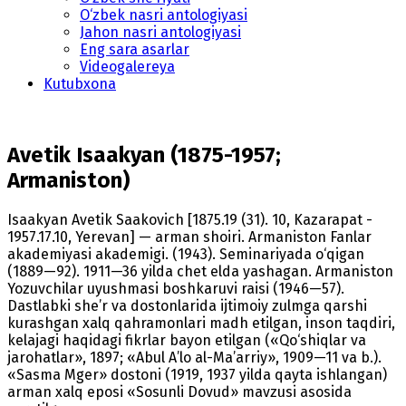
O‘zbek nasri antologiyasi
Jahon nasri antologiyasi
Eng sara asarlar
Videogalereya
Kutubxona
Avetik Isaakyan (1875-1957;
Armaniston)
Isaakyan Avetik Saakovich [1875.19 (31). 10, Kazarapat -
1957.17.10, Yerevan] — arman shoiri. Armaniston Fanlar
akademiyasi akademigi. (1943). Seminariyada o‘qigan
(1889—92). 1911—36 yilda chet elda yashagan. Armaniston
Yozuvchilar uyushmasi boshkaruvi raisi (1946—57).
Dastlabki she’r va dostonlarida ijtimoiy zulmga qarshi
kurashgan xalq qahramonlari madh etilgan, inson taqdiri,
kelajagi haqidagi fikrlar bayon etilgan («Qo‘shiqlar va
jarohatlar», 1897; «Abul A’lo al-Ma’arriy», 1909—11 va b.).
«Sasma Mger» dostoni (1919, 1937 yilda qayta ishlangan)
arman xalq eposi «Sosunli Dovud» mavzusi asosida