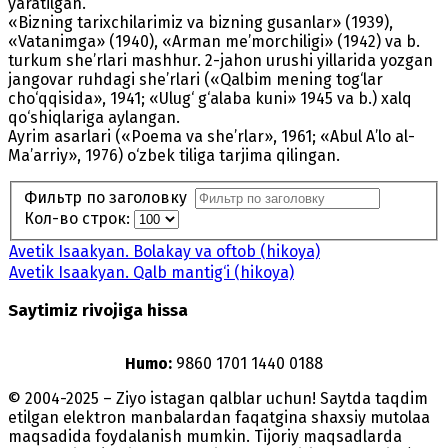
yaratilgan.
«Bizning tarixchilarimiz va bizning gusanlar» (1939),
«Vatanimga» (1940), «Arman me’morchiligi» (1942) va b.
turkum she’rlari mashhur. 2-jahon urushi yillarida yozgan
jangovar ruhdagi she’rlari («Qalbim mening tog‘lar
cho‘qqisida», 1941; «Ulug‘ g‘alaba kuni» 1945 va b.) xalq
qo‘shiqlariga aylangan.
Ayrim asarlari («Poema va she’rlar», 1961; «Abul A’lo al-
Ma’arriy», 1976) o‘zbek tiliga tarjima qilingan.
Фильтр по заголовку
Кол-во строк:
Avetik Isaakyan. Bolakay va oftob (hikoya)
Avetik Isaakyan. Qalb mantig‘i (hikoya)
Saytimiz rivojiga hissa
Humo:
9860 1701 1440 0188
© 2004-2025 – Ziyo istagan qalblar uchun! Saytda taqdim
etilgan elektron manbalardan faqatgina shaxsiy mutolaa
maqsadida foydalanish mumkin. Tijoriy maqsadlarda