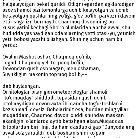
halqalaydigan bekat qurildi. Otliqni egardan ag‘daradigan
asov shamol bizi tomonlarga uchib kelayotgan va uchib
ketayotgan qushlarning yo‘liga g‘ov bo‘lib, parvozni davom
ettirishga izn bermaydi. Chaqmoq dovonining bu
xususiyatini kechagi Sho‘ro olimlaridan ancha avval, shu
hududda yashaydigan odamlarning yetti otasi-yu, yetmish
yetti bobosi yaxshi bilishgan. Shuning uchun ham bu
yerda:
Ovulim Mashot oshar, Chaqmoq qo‘nib,
Tegadi Chaqmoq yeli to‘qmoq bo‘lib,
Dovondan qush oshmagan, men oshaman,
Suyukligim makonin topmoq bo‘lib,––
deb kuylashgan.
Ornitologlar bilan gidrometeorologlar shamoli
“to‘qmoqday” shiddatli, tepasidan qush uchib
o‘tolmaydigan dovon axtarib, qancha tog‘u-toshlarni
kezishmadi deysiz. Bobolarimiz esa, bundan ming yillar
muqaddam, Chaqmoq dovoni xuddi shunday maskan
ekanligini o‘lanlarda aytib ketishgan ekan.Muqaddas
kitoblardan biri “Injil”da ham dastlabki gap “Dunyoda eng
avval so‘z yaratildi” deb boshlanishini ko‘pam