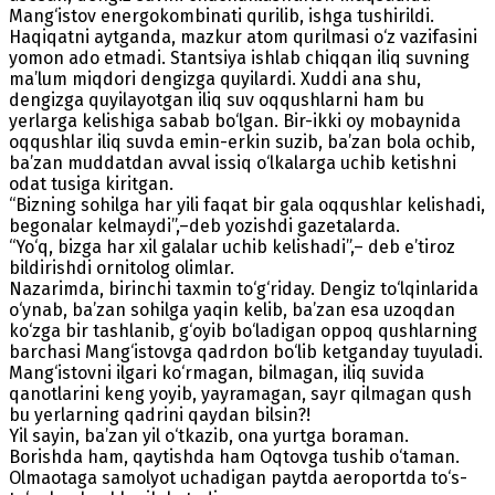
Mang‘istov energokombinati qurilib, ishga tushirildi.
Haqiqatni aytganda, mazkur atom qurilmasi o‘z vazifasini
yomon ado etmadi. Stantsiya ishlab chiqqan iliq suvning
ma’lum miqdori dengizga quyilardi. Xuddi ana shu,
dengizga quyilayotgan iliq suv oqqushlarni ham bu
yerlarga kelishiga sabab bo‘lgan. Bir-ikki oy mobaynida
oqqushlar iliq suvda emin-erkin suzib, ba’zan bola ochib,
ba’zan muddatdan avval issiq o‘lkalarga uchib ketishni
odat tusiga kiritgan.
“Bizning sohilga har yili faqat bir gala oqqushlar kelishadi,
begonalar kelmaydi”,–deb yozishdi gazetalarda.
“Yo‘q, bizga har xil galalar uchib kelishadi”,– deb e’tiroz
bildirishdi ornitolog olimlar.
Nazarimda, birinchi taxmin to‘g‘riday. Dengiz to‘lqinlarida
o‘ynab, ba’zan sohilga yaqin kelib, ba’zan esa uzoqdan
ko‘zga bir tashlanib, g‘oyib bo‘ladigan oppoq qushlarning
barchasi Mang‘istovga qadrdon bo‘lib ketganday tuyuladi.
Mang‘istovni ilgari ko‘rmagan, bilmagan, iliq suvida
qanotlarini keng yoyib, yayramagan, sayr qilmagan qush
bu yerlarning qadrini qaydan bilsin?!
Yil sayin, ba’zan yil o‘tkazib, ona yurtga boraman.
Borishda ham, qaytishda ham Oqtovga tushib o‘taman.
Olmaotaga samolyot uchadigan paytda aeroportda to‘s-