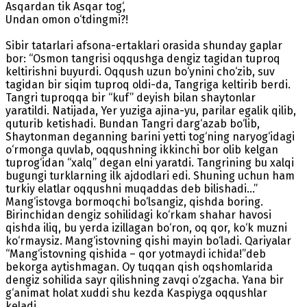
Asqardan tik Asqar tog‘,
Undan omon o‘tdingmi?!
Sibir tatarlari afsona-ertaklari orasida shunday gaplar
bor: “Osmon tangrisi oqqushga dengiz tagidan tuproq
keltirishni buyurdi. Oqqush uzun bo‘ynini cho‘zib, suv
tagidan bir siqim tuproq oldi-da, Tangriga keltirib berdi.
Tangri tuproqqa bir “kuf” deyish bilan shaytonlar
yaratildi. Natijada, Yer yuziga ajina-yu, parilar egalik qilib,
quturib ketishadi. Bundan Tangri darg‘azab bo‘lib,
Shaytonman deganning barini yetti tog‘ning naryog‘idagi
o‘rmonga quvlab, oqqushning ikkinchi bor olib kelgan
tuprog‘idan “xalq” degan elni yaratdi. Tangrining bu xalqi
bugungi turklarning ilk ajdodlari edi. Shuning uchun ham
turkiy elatlar oqqushni muqaddas deb bilishadi...”
Mang‘istovga bormoqchi bo‘lsangiz, qishda boring.
Birinchidan dengiz sohilidagi ko‘rkam shahar havosi
qishda iliq, bu yerda izillagan bo‘ron, oq qor, ko‘k muzni
ko‘rmaysiz. Mang‘istovning qishi mayin bo‘ladi. Qariyalar
“Mang‘istovning qishida – qor yotmaydi ichida!”deb
bekorga aytishmagan. Oy tuqqan qish oqshomlarida
dengiz sohilida sayr qilishning zavqi o‘zgacha. Yana bir
g‘animat holat xuddi shu kezda Kaspiyga oqqushlar
keladi.