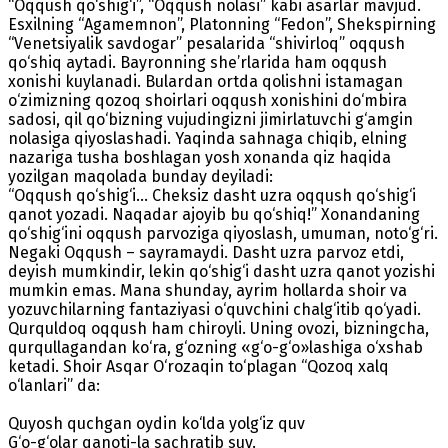
“Oqqush qo‘shig‘i”, “Oqqush nolasi” kabi asarlar mavjud.
Esxilning “Agamemnon”, Platonning “Fedon”, Shekspirning
“Venetsiyalik savdogar” pesalarida “shivirloq” oqqush
qo‘shiq aytadi. Bayronning she’rlarida ham oqqush
xonishi kuylanadi. Bulardan ortda qolishni istamagan
o‘zimizning qozoq shoirlari oqqush xonishini do‘mbira
sadosi, qil qo‘bizning vujudingizni jimirlatuvchi g‘amgin
nolasiga qiyoslashadi. Yaqinda sahnaga chiqib, elning
nazariga tusha boshlagan yosh xonanda qiz haqida
yozilgan maqolada bunday deyiladi:
“Oqqush qo‘shig‘i... Cheksiz dasht uzra oqqush qo‘shig‘i
qanot yozadi. Naqadar ajoyib bu qo‘shiq!” Xonandaning
qo‘shig‘ini oqqush parvoziga qiyoslash, umuman, noto‘g‘ri.
Negaki Oqqush – sayramaydi. Dasht uzra parvoz etdi,
deyish mumkindir, lekin qo‘shig‘i dasht uzra qanot yozishi
mumkin emas. Mana shunday, ayrim hollarda shoir va
yozuvchilarning fantaziyasi o‘quvchini chalg‘itib qo‘yadi.
Qurquldoq oqqush ham chiroyli. Uning ovozi, bizningcha,
qurqullagandan ko‘ra, g‘ozning «g‘o-g‘o»lashiga o‘xshab
ketadi. Shoir Asqar O‘rozaqin to‘plagan “Qozoq xalq
o‘lanlari” da:
Quyosh quchgan oydin ko‘lda yolg‘iz quv
G‘o-g‘olar qanoti-la sachratib suv.