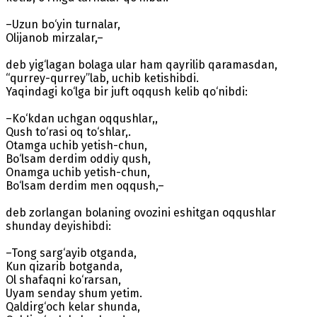
–Uzun bo‘yin turnalar,
Olijanob mirzalar,–
deb yig‘lagan bolaga ular ham qayrilib qaramasdan,
“qurrey-qurrey”lab, uchib ketishibdi.
Yaqindagi ko‘lga bir juft oqqush kelib qo‘nibdi:
–Ko‘kdan uchgan oqqushlar,,
Qush to‘rasi oq to‘shlar,.
Otamga uchib yetish-chun,
Bo‘lsam derdim oddiy qush,
Onamga uchib yetish-chun,
Bo‘lsam derdim men oqqush,–
deb zorlangan bolaning ovozini eshitgan oqqushlar
shunday deyishibdi:
–Tong sarg‘ayib otganda,
Kun qizarib botganda,
Ol shafaqni ko‘rarsan,
Uyam senday shum yetim.
Qaldirg‘och kelar shunda,