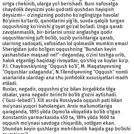
ortga chekinib, ularga yo‘l berishadi. Buni nafosatga
shaydolik deysizmi yoki qudratli qushdan hayiqish
deysizmi— o‘zingizning podsho ko‘nglingizga havola!
Bo‘yinni ko‘tarib, qanotlarini yig‘ib, suvda qalqib turgan
oqqushning ko‘rinishi g‘oyat go‘zal bo‘ladi. Unga qarab
zavqlanmaslik, bir-birlarini unsiz anglashga qodir
oqqushlarning juft bo‘lib, suzib yurishlariga qarab,
ularning sadoqati, vafosidan lol qolmaslik mumkin emas!
Sherigidan judo bo‘lgan oqqushning “Bundan keyin
yashashdan maqsad ne?”–deganday, o‘zini toshga urib,
halok etganligi haqidagi rivoyatlar, qo‘shiq va kuylar ko‘p.
P.I. Chaykovskiyning “Oqqush ko‘li”, M. Maqatayevning
“Oqqushlar uxlaganda”, N.Tilendiyevning “Oqqush” nomli
asarlarida ulardagi ana shu jonfidolik xususiyatlari madh
etiladi.
Ruslar, negadir, oqqushni g‘oz bilan birgalikda tilga
olsalar, yana negadir birinchi bo‘lib g‘ozni aytishadi.
(”Gusi–lebedi”). XIX asrda Rossiyada oqqush pati bilan
mo‘ynasi yuqori baholangan. Arxiv ma’lumotlariga
qaraganda, 1893 yilda Oqmo‘la viloyatida bo‘lib o‘tgan
Konstantin yarmarkasida 450 ta, 1894 yilda 1600 ta
oqqush mo‘ynasi savdoga chiqarilib, sotilgan ekan.
Shundan keyin qushlarga mehribonlik haqida gap bo‘lishi