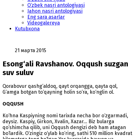
O‘zbek nasri antologiyasi
Jahon nasri antologiyasi
Eng sara asarlar
Videogalereya
Kutubxona
21 марта 2015
Esong‘ali Ravshanov. Oqqush suzgan
suv suluv
Qorabovur qashg‘aldoq, qayt orqangga, qayta qol,
G‘amga botgan to‘qayning holin so‘ra, ko‘nglin ol.
OQQUSH
Ko‘hna Kaspiyning nomi tarixda necha bor o‘zgarmadi,
deysiz. Kaspiy, Girkon, Xvalin, Xazar... Biz bularga
qo‘shimcha qilib, uni Oqqush dengizi deb ham atagan
bo‘lardik. O‘zingiz o‘ylab ko‘ring, sathi 510 million kvadrat