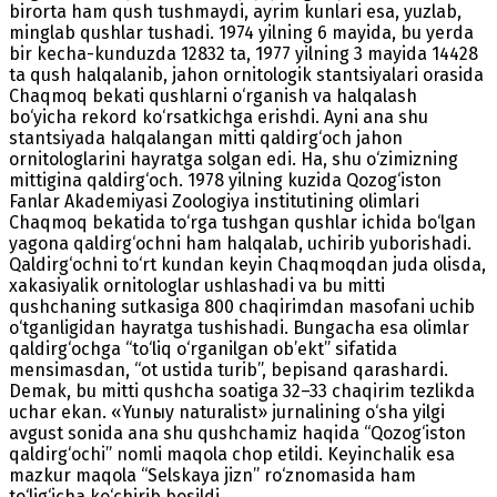
birorta ham qush tushmaydi, ayrim kunlari esa, yuzlab,
minglab qushlar tushadi. 1974 yilning 6 mayida, bu yerda
bir kecha-kunduzda 12832 ta, 1977 yilning 3 mayida 14428
ta qush halqalanib, jahon ornitologik stantsiyalari orasida
Chaqmoq bekati qushlarni o‘rganish va halqalash
bo‘yicha rekord ko‘rsatkichga erishdi. Ayni ana shu
stantsiyada halqalangan mitti qaldirg‘och jahon
ornitologlarini hayratga solgan edi. Ha, shu o‘zimizning
mittigina qaldirg‘och. 1978 yilning kuzida Qozog‘iston
Fanlar Akademiyasi Zoologiya institutining olimlari
Chaqmoq bekatida to‘rga tushgan qushlar ichida bo‘lgan
yagona qaldirg‘ochni ham halqalab, uchirib yuborishadi.
Qaldirg‘ochni to‘rt kundan keyin Chaqmoqdan juda olisda,
xakasiyalik ornitologlar ushlashadi va bu mitti
qushchaning sutkasiga 800 chaqirimdan masofani uchib
o‘tganligidan hayratga tushishadi. Bungacha esa olimlar
qaldirg‘ochga “to‘liq o‘rganilgan ob’ekt” sifatida
mensimasdan, “ot ustida turib”, bepisand qarashardi.
Demak, bu mitti qushcha soatiga 32–33 chaqirim tezlikda
uchar ekan. «Yunыy naturalist» jurnalining o‘sha yilgi
avgust sonida ana shu qushchamiz haqida “Qozog‘iston
qaldirg‘ochi” nomli maqola chop etildi. Keyinchalik esa
mazkur maqola “Selskaya jizn” ro‘znomasida ham
to‘lig‘icha ko‘chirib bosildi.