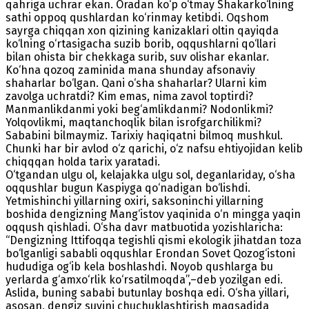
qahriga uchrar ekan. Oradan ko‘p o‘tmay Shakarko‘lning
sathi oppoq qushlardan ko‘rinmay ketibdi. Oqshom
sayrga chiqqan xon qizining kanizaklari oltin qayiqda
ko‘lning o‘rtasigacha suzib borib, oqqushlarni qo‘llari
bilan ohista bir chekkaga surib, suv olishar ekanlar.
Ko‘hna qozoq zaminida mana shunday afsonaviy
shaharlar bo‘lgan. Qani o‘sha shaharlar? Ularni kim
zavolga uchratdi? Kim emas, nima zavol toptirdi?
Manmanlikdanmi yoki beg‘amlikdanmi? Nodonlikmi?
Yolqovlikmi, maqtanchoqlik bilan isrofgarchilikmi?
Sababini bilmaymiz. Tarixiy haqiqatni bilmoq mushkul.
Chunki har bir avlod o‘z qarichi, o‘z nafsu ehtiyojidan kelib
chiqqqan holda tarix yaratadi.
O‘tgandan ulgu ol, kelajakka ulgu sol, deganlariday, o‘sha
oqqushlar bugun Kaspiyga qo‘nadigan bo‘lishdi.
Yetmishinchi yillarning oxiri, saksoninchi yillarning
boshida dengizning Mang‘istov yaqinida o‘n mingga yaqin
oqqush qishladi. O‘sha davr matbuotida yozishlaricha:
“Dengizning Ittifoqqa tegishli qismi ekologik jihatdan toza
bo‘lganligi sababli oqqushlar Erondan Sovet Qozog‘istoni
hududiga og‘ib kela boshlashdi. Noyob qushlarga bu
yerlarda g‘amxo‘rlik ko‘rsatilmoqda”,–deb yozilgan edi.
Aslida, buning sababi butunlay boshqa edi. O‘sha yillari,
asosan, dengiz suvini chuchuklashtirish maqsadida