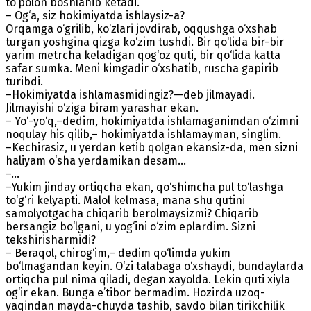
to‘polon boshlanib ketadi.
– Og‘a, siz hokimiyatda ishlaysiz-a?
Orqamga o‘grilib, ko‘zlari jovdirab, oqqushga o‘xshab
turgan yoshgina qizga ko‘zim tushdi. Bir qo‘lida bir-bir
yarim metrcha keladigan qog‘oz quti, bir qo‘lida katta
safar sumka. Meni kimgadir o‘xshatib, ruscha gapirib
turibdi.
–Hokimiyatda ishlamasmidingiz?—deb jilmayadi.
Jilmayishi o‘ziga biram yarashar ekan.
– Yo‘-yo‘q,–dedim, hokimiyatda ishlamaganimdan o‘zimni
noqulay his qilib,– hokimiyatda ishlamayman, singlim.
–Kechirasiz, u yerdan ketib qolgan ekansiz-da, men sizni
haliyam o‘sha yerdamikan desam...
–...
–Yukim jinday ortiqcha ekan, qo‘shimcha pul to‘lashga
to‘g‘ri kelyapti. Malol kelmasa, mana shu qutini
samolyotgacha chiqarib berolmaysizmi? Chiqarib
bersangiz bo‘lgani, u yog‘ini o‘zim eplardim. Sizni
tekshirisharmidi?
– Beraqol, chirog‘im,– dedim qo‘limda yukim
bo‘lmagandan keyin. O‘zi talabaga o‘xshaydi, bundaylarda
ortiqcha pul nima qiladi, degan xayolda. Lekin quti xiyla
og‘ir ekan. Bunga e’tibor bermadim. Hozirda uzoq-
yaqindan mayda-chuyda tashib, savdo bilan tirikchilik