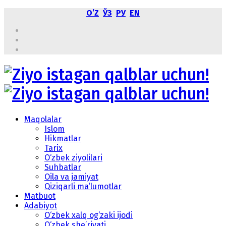
OʼZ
ЎЗ
РУ
EN
Maqolalar
Islom
Hikmatlar
Tarix
O‘zbek ziyolilari
Suhbatlar
Oila va jamiyat
Qiziqarli ma’lumotlar
Matbuot
Adabiyot
O‘zbek xalq og‘zaki ijodi
O‘zbek she’riyati