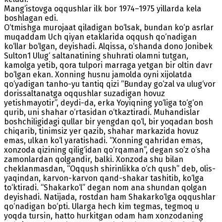
Mang‘istovga oqqushlar ilk bor 1974–1975 yillarda kela
boshlagan edi.
O‘tmishga murojaat qiladigan bo‘lsak, bundan ko‘p asrlar
muqaddam Uch qiyan etaklarida oqqush qo‘nadigan
ko‘llar bo‘lgan, deyishadi. Alqissa, o‘shanda dono Jonibek
Sulton1 Ulug‘ saltanatining shuhrati olamni tutgan,
kamolga yetib, qora tulpori marraga yetgan bir oltin davr
bo‘lgan ekan. Xonning husnu jamolda oyni xijolatda
qo‘yadigan tanho-yu tantiq qizi “Bunday go‘zal va ulug‘vor
dorissaltanatga oqqushlar suzadigan hovuz
yetishmayotir”, deydi-da, erka Yoyiqning yo‘liga to‘g‘on
qurib, uni shahar o‘rtasidan o‘tkaztiradi. Muhandislar
boshchiligidagi qullar bir yengdan qo‘l, bir yoqadan bosh
chiqarib, tinimsiz yer qazib, shahar markazida hovuz
emas, ulkan ko‘l yaratishadi. “Xonning qahridan emas,
xonzoda qizining qilig‘idan qo‘rqaman”, degan so‘z o‘sha
zamonlardan qolgandir, balki. Xonzoda shu bilan
cheklanmasdan, “Oqqush shirinlikka o‘ch qush” deb, olis-
yaqindan, karvon-karvon qand-shakar tashitib, ko‘lga
to‘ktiradi. “Shakarko‘l” degan nom ana shundan qolgan
deyishadi. Natijada, rostdan ham Shakarko‘lga oqqushlar
qo‘nadigan bo‘pti. Ularga hech kim tegmas, tegmoq u
yoqda tursin, hatto hurkitgan odam ham xonzodaning