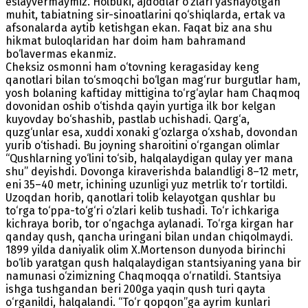
eslayvermaymiz. Holbuki, ajdodlar o‘zlari yashayotgan
muhit, tabiatning sir-sinoatlarini qo‘shiqlarda, ertak va
afsonalarda aytib ketishgan ekan. Faqat biz ana shu
hikmat buloqlaridan har doim ham bahramand
bo‘lavermas ekanmiz.
Cheksiz osmonni ham o‘tovning keragasiday keng
qanotlari bilan to‘smoqchi bo‘lgan mag‘rur burgutlar ham,
yosh bolaning kaftiday mittigina to‘rg‘aylar ham Chaqmoq
dovonidan oshib o‘tishda qayin yurtiga ilk bor kelgan
kuyovday bo‘shashib, pastlab uchishadi. Qarg‘a,
quzg‘unlar esa, xuddi xonaki g‘ozlarga o‘xshab, dovondan
yurib o‘tishadi. Bu joyning sharoitini o‘rgangan olimlar
“Qushlarning yo‘lini to‘sib, halqalaydigan qulay yer mana
shu” deyishdi. Dovonga kiraverishda balandligi 8–12 metr,
eni 35–40 metr, ichining uzunligi yuz metrlik to‘r tortildi.
Uzoqdan horib, qanotlari tolib kelayotgan qushlar bu
to‘rga to‘ppa-to‘g‘ri o‘zlari kelib tushadi. To‘r ichkariga
kichraya borib, tor o‘ngachga aylanadi. To‘rga kirgan har
qanday qush, qancha uringani bilan undan chiqolmaydi.
1899 yilda daniyalik olim X.Mortenson dunyoda birinchi
bo‘lib yaratgan qush halqalaydigan stantsiyaning yana bir
namunasi o‘zimizning Chaqmoqqa o‘rnatildi. Stantsiya
ishga tushgandan beri 200ga yaqin qush turi qayta
o‘rganildi, halqalandi. “To‘r qopqon”ga ayrim kunlari