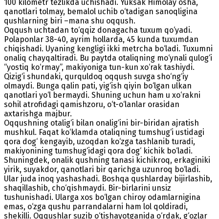
100 kilometr tezlikda uchishadi. Yuksak Himolay osha,
qanotlari tolmay, bemalol uchib o‘tadigan sanoqligina
qushlarning biri –mana shu oqqush.
Oqqush uchtadan to‘qqiz donagacha tuxum qo‘yadi.
Polaponlar 38-40, ayrim hollarda, 45 kunda tuxumdan
chiqishadi. Uyaning kengligi ikki metrcha bo‘ladi. Tuxumni
onaliq chayqaltiradi. Bu paytda otaliqning mo‘ynali qulog‘i
“yostiq ko‘rmay”, makiyoniga tun-kun xo‘rak tashiydi.
Qizig‘i shundaki, qurquldoq oqqush suvga sho‘ng‘iy
olmaydi. Bunga qalin pati, yig‘ish qiyin bo‘lgan ulkan
qanotlari yo‘l bermaydi. Shuning uchun ham u xo‘rakni
sohil atrofidagi qamishzoru, o‘t-o‘lanlar orasidan
axtarishga majbur.
Oqqushning otalig‘i bilan onalig‘ini bir-biridan ajratish
mushkul. Faqat ko‘klamda otaliqning tumshug‘i ustidagi
qora dog‘ kengayib, uzoqdan ko‘zga tashlanib turadi,
makiyonining tumshug‘idagi qora dog‘ kichik bo‘ladi.
Shuningdek, onalik qushning tanasi kichikroq, erkaginiki
yirik, suyakdor, qanotlari bir qarichga uzunroq bo‘ladi.
Ular juda inoq yashashadi. Boshqa qushlarday bijirlashib,
shaqillashib, cho‘qishmaydi. Bir-birlarini unsiz
tushunishadi. Ularga xos bo‘lgan chiroy odamlarnigina
emas, o‘zga qushu parrandalarni ham lol qoldiradi,
shekilli. Oqqushlar suzib o‘tishayotganida o‘rdak, g‘ozlar