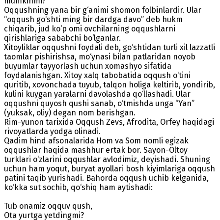
mumkinmi?
Oqqushning yana bir g‘animi shomon folbinlardir. Ular
“oqqush go‘shti ming bir dardga davo” deb hukm
chiqarib, jud ko‘p omi ovchilarning oqqushlarni
qirishlariga sababchi bo‘lganlar.
Xitoyliklar oqqushni foydali deb, go‘shtidan turli xil lazzatli
taomlar pishirishsa, mo‘ynasi bilan patlaridan noyob
buyumlar tayyorlash uchun xomashyo sifatida
foydalanishgan. Xitoy xalq tabobatida oqqush o‘tini
quritib, xovonchada tuyub, talqon holiga keltirib, yondirib,
kulini kuygan yaralarni davolashda qo‘llashadi. Ular
oqqushni quyosh qushi sanab, o‘tmishda unga “Yan”
(yuksak, oliy) degan nom berishgan.
Rim-yunon tarixida Oqqush Zevs, Afrodita, Orfey haqidagi
rivoyatlarda yodga olinadi.
Qadim hind afsonalarida Hom va Som nomli egizak
oqqushlar haqida mashhur ertak bor. Sayon-Oltoy
turklari o‘zlarini oqqushlar avlodimiz, deyishadi. Shuning
uchun ham yoqut, buryat ayollari bosh kiyimlariga oqqush
patini taqib yurishadi. Bahorda oqqush uchib kelganida,
ko‘kka sut sochib, qo‘shiq ham aytishadi:
Tub onamiz oqquv qush,
Ota yurtga yetdingmi?