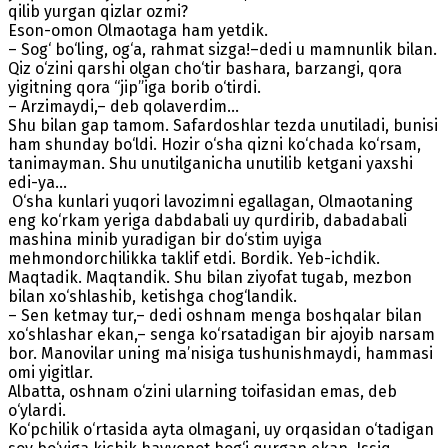
qilib yurgan qizlar ozmi?
Eson-omon Olmaotaga ham yetdik.
– Sog‘ bo‘ling, og‘a, rahmat sizga!–dedi u mamnunlik bilan.
Qiz o‘zini qarshi olgan cho‘tir bashara, barzangi, qora
yigitning qora “jip”iga borib o‘tirdi.
– Arzimaydi,– deb qolaverdim...
Shu bilan gap tamom. Safardoshlar tezda unutiladi, bunisi
ham shunday bo‘ldi. Hozir o‘sha qizni ko‘chada ko‘rsam,
tanimayman. Shu unutilganicha unutilib ketgani yaxshi
edi-ya...
O‘sha kunlari yuqori lavozimni egallagan, Olmaotaning
eng ko‘rkam yeriga dabdabali uy qurdirib, dabadabali
mashina minib yuradigan bir do‘stim uyiga
mehmondorchilikka taklif etdi. Bordik. Yeb-ichdik.
Maqtadik. Maqtandik. Shu bilan ziyofat tugab, mezbon
bilan xo‘shlashib, ketishga chog‘landik.
– Sen ketmay tur,– dedi oshnam menga boshqalar bilan
xo‘shlashar ekan,– senga ko‘rsatadigan bir ajoyib narsam
bor. Manovilar uning ma’nisiga tushunishmaydi, hammasi
omi yigitlar.
Albatta, oshnam o‘zini ularning toifasidan emas, deb
o‘ylardi.
Ko‘pchilik o‘rtasida ayta olmagani, uy orqasidan o‘tadigan