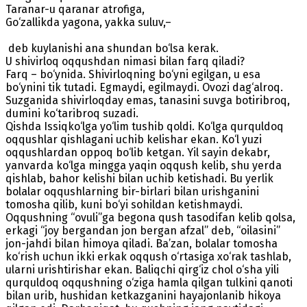
Taranar-u qaranar atrofiga,
Go‘zallikda yagona, yakka suluv,–
deb kuylanishi ana shundan bo‘lsa kerak.
U shivirloq oqqushdan nimasi bilan farq qiladi?
Farq – bo‘ynida. Shivirloqning bo‘yni egilgan, u esa
bo‘ynini tik tutadi. Egmaydi, egilmaydi. Ovozi dag‘alroq.
Suzganida shivirloqday emas, tanasini suvga botiribroq,
dumini ko‘taribroq suzadi.
Qishda Issiqko‘lga yo‘lim tushib qoldi. Ko‘lga qurquldoq
oqqushlar qishlagani uchib kelishar ekan. Ko‘l yuzi
oqqushlardan oppoq bo‘lib ketgan. Yil sayin dekabr,
yanvarda ko‘lga mingga yaqin oqqush kelib, shu yerda
qishlab, bahor kelishi bilan uchib ketishadi. Bu yerlik
bolalar oqqushlarning bir-birlari bilan urishganini
tomosha qilib, kuni bo‘yi sohildan ketishmaydi.
Oqqushning “ovuli”ga begona qush tasodifan kelib qolsa,
erkagi “joy bergandan jon bergan afzal” deb, “oilasini”
jon-jahdi bilan himoya qiladi. Ba’zan, bolalar tomosha
ko‘rish uchun ikki erkak oqqush o‘rtasiga xo‘rak tashlab,
ularni urishtirishar ekan. Baliqchi qirg‘iz chol o‘sha yili
qurquldoq oqqushning o‘ziga hamla qilgan tulkini qanoti
bilan urib, hushidan ketkazganini hayajonlanib hikoya