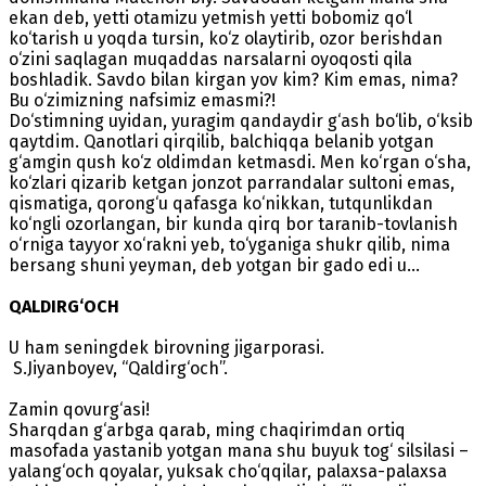
ekan deb, yetti otamizu yetmish yetti bobomiz qo‘l
ko‘tarish u yoqda tursin, ko‘z olaytirib, ozor berishdan
o‘zini saqlagan muqaddas narsalarni oyoqosti qila
boshladik. Savdo bilan kirgan yov kim? Kim emas, nima?
Bu o‘zimizning nafsimiz emasmi?!
Do‘stimning uyidan, yuragim qandaydir g‘ash bo‘lib, o‘ksib
qaytdim. Qanotlari qirqilib, balchiqqa belanib yotgan
g‘amgin qush ko‘z oldimdan ketmasdi. Men ko‘rgan o‘sha,
ko‘zlari qizarib ketgan jonzot parrandalar sultoni emas,
qismatiga, qorong‘u qafasga ko‘nikkan, tutqunlikdan
ko‘ngli ozorlangan, bir kunda qirq bor taranib-tovlanish
o‘rniga tayyor xo‘rakni yeb, to‘yganiga shukr qilib, nima
bersang shuni yeyman, deb yotgan bir gado edi u...
QALDIRG‘OCH
U ham seningdek birovning jigarporasi.
S.Jiyanboyev, “Qaldirg‘och”.
Zamin qovurg‘asi!
Sharqdan g‘arbga qarab, ming chaqirimdan ortiq
masofada yastanib yotgan mana shu buyuk tog‘ silsilasi –
yalang‘och qoyalar, yuksak cho‘qqilar, palaxsa-palaxsa