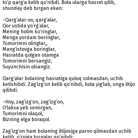
to‘p qarg‘a kelib qo‘nibdi. Bola ularga hasrat qilib,
shunday deb turgan ekan:
–Qarg‘alar-ov, qarg‘alar,
Qor ustida yo‘rg‘alar,
Mening holim ko‘ringlar,
Menga yordam beringlar,
Tumorimni olinglar,,
Mang‘istovga boringlar,
Hasratda qolgan otamga
Tumorimni bersangiz,
Suyunchisin olsangiz.
Qarg‘alar bolaning hasratiga quloq solmasdan, uchib
ketishibdi. Zag‘izg‘on kelib qo‘nibdi, bola yig‘lab, unga iltijo
qilibdi:
–Hoy, zag‘izg‘on, zag‘izg‘on,
O‘laksa yeb semirgan,
Tumorimni olaqol,
Bizning elga boraqol.
Zag‘izg‘on ham bolaning iltijosiga parvo qilmasdan uchib
ketib, o‘rniga turnalar qo‘nibdi: