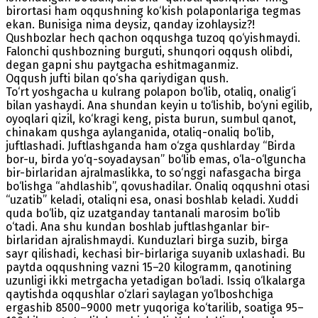
birortasi ham oqqushning ko‘kish polaponlariga tegmas
ekan. Bunisiga nima deysiz, qanday izohlaysiz?!
Qushbozlar hech qachon oqqushga tuzoq qo‘yishmaydi.
Falonchi qushbozning burguti, shunqori oqqush olibdi,
degan gapni shu paytgacha eshitmaganmiz.
Oqqush jufti bilan qo‘sha qariydigan qush.
To‘rt yoshgacha u kulrang polapon bo‘lib, otaliq, onalig‘i
bilan yashaydi. Ana shundan keyin u to‘lishib, bo‘yni egilib,
oyoqlari qizil, ko‘kragi keng, pista burun, sumbul qanot,
chinakam qushga aylanganida, otaliq-onaliq bo‘lib,
juftlashadi. Juftlashganda ham o‘zga qushlarday “Birda
bor-u, birda yo‘q-soyadaysan” bo‘lib emas, o‘la-o‘lguncha
bir-birlaridan ajralmaslikka, to so‘nggi nafasgacha birga
bo‘lishga “ahdlashib”, qovushadilar. Onaliq oqqushni otasi
“uzatib” keladi, otaliqni esa, onasi boshlab keladi. Xuddi
quda bo‘lib, qiz uzatganday tantanali marosim bo‘lib
o‘tadi. Ana shu kundan boshlab juftlashganlar bir-
birlaridan ajralishmaydi. Kunduzlari birga suzib, birga
sayr qilishadi, kechasi bir-birlariga suyanib uxlashadi. Bu
paytda oqqushning vazni 15–20 kilogramm, qanotining
uzunligi ikki metrgacha yetadigan bo‘ladi. Issiq o‘lkalarga
qaytishda oqqushlar o‘zlari saylagan yo‘lboshchiga
ergashib 8500–9000 metr yuqoriga ko‘tarilib, soatiga 95–