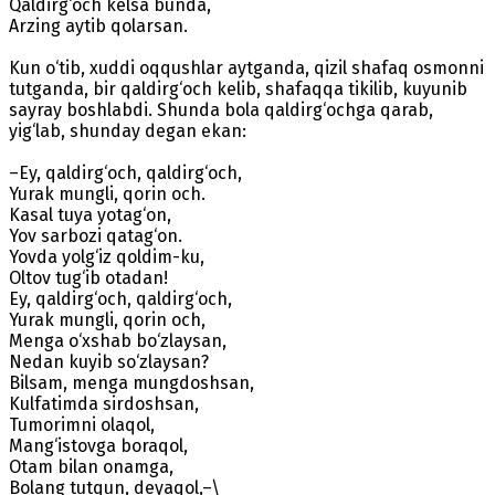
Qaldirg‘och kelsa bunda,
Arzing aytib qolarsan.
Kun o‘tib, xuddi oqqushlar aytganda, qizil shafaq osmonni
tutganda, bir qaldirg‘och kelib, shafaqqa tikilib, kuyunib
sayray boshlabdi. Shunda bola qaldirg‘ochga qarab,
yig‘lab, shunday degan ekan:
–Ey, qaldirg‘och, qaldirg‘och,
Yurak mungli, qorin och.
Kasal tuya yotag‘on,
Yov sarbozi qatag‘on.
Yovda yolg‘iz qoldim-ku,
Oltov tug‘ib otadan!
Ey, qaldirg‘och, qaldirg‘och,
Yurak mungli, qorin och,
Menga o‘xshab bo‘zlaysan,
Nedan kuyib so‘zlaysan?
Bilsam, menga mungdoshsan,
Kulfatimda sirdoshsan,
Tumorimni olaqol,
Mang‘istovga boraqol,
Otam bilan onamga,
Bolang tutqun, deyaqol,–\