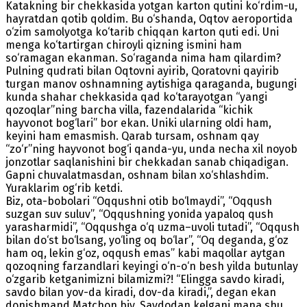
Katakning bir chekkasida yotgan karton qutini ko‘rdim-u,
hayratdan qotib qoldim. Bu o‘shanda, Oqtov aeroportida
o‘zim samolyotga ko‘tarib chiqqan karton quti edi. Uni
menga ko‘tartirgan chiroyli qizning ismini ham
so‘ramagan ekanman. So‘raganda nima ham qilardim?
Pulning qudrati bilan Oqtovni ayirib, Qoratovni qayirib
turgan manov oshnamning aytishiga qaraganda, bugungi
kunda shahar chekkasida qad ko‘tarayotgan “yangi
qozoqlar”ning barcha villa, fazendalarida “kichik
hayvonot bog‘lari” bor ekan. Uniki ularning oldi ham,
keyini ham emasmish. Qarab tursam, oshnam qay
“zo‘r”ning hayvonot bog‘i qanda-yu, unda necha xil noyob
jonzotlar saqlanishini bir chekkadan sanab chiqadigan.
Gapni chuvalatmasdan, oshnam bilan xo‘shlashdim.
Yuraklarim og‘rib ketdi.
Biz, ota-bobolari “Oqqushni otib bo‘lmaydi”, “Oqqush
suzgan suv suluv”, “Oqqushning yonida yapaloq qush
yarasharmidi”, “Oqqushga o‘q uzma–uvoli tutadi”, “Oqqush
bilan do‘st bo‘lsang, yo‘ling oq bo‘lar”, “Oq deganda, g‘oz
ham oq, lekin g‘oz, oqqush emas” kabi maqollar aytgan
qozoqning farzandlari keyingi o‘n-o‘n besh yilda butunlay
o‘zgarib ketganimizni bilamizmi?! “Elingga savdo kiradi,
savdo bilan yov-da kiradi, dov-da kiradi,”, degan ekan
donishmand Matchon biy. Savdodan kelgani mana shu