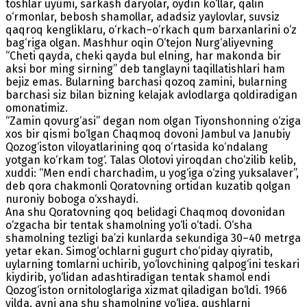
toshlar uyumi, sarkash daryolar, oydin ko‘llar, qalin
o‘rmonlar, bebosh shamollar, adadsiz yaylovlar, suvsiz
qaqroq kengliklaru, o‘rkach–o‘rkach qum barxanlarini o‘z
bag‘riga olgan. Mashhur oqin O‘tejon Nurg‘aliyevning
“Cheti qayda, cheki qayda bul elning, har makonda bir
aksi bor ming sirning” deb tanglayni taqillatishlari ham
bejiz emas. Bularning barchasi qozoq zamini, bularning
barchasi siz bilan bizning kelajak avlodlarga qoldiradigan
omonatimiz.
“Zamin qovurg‘asi” degan nom olgan Tiyonshonning o‘ziga
xos bir qismi bo‘lgan Chaqmoq dovoni Jambul va Janubiy
Qozog‘iston viloyatlarining qoq o‘rtasida ko‘ndalang
yotgan ko‘rkam tog‘. Talas Olotovi yiroqdan cho‘zilib kelib,
xuddi: “Men endi charchadim, u yog‘iga o‘zing yuksalaver”,
deb qora chakmonli Qoratovning ortidan kuzatib qolgan
nuroniy boboga o‘xshaydi.
Ana shu Qoratovning qoq belidagi Chaqmoq dovonidan
o‘zgacha bir tentak shamolning yo‘li o‘tadi. O‘sha
shamolning tezligi ba’zi kunlarda sekundiga 30–40 metrga
yetar ekan. Simog‘ochlarni gugurt cho‘piday qiyratib,
uylarning tomlarni uchirib, yo‘lovchining qalpog‘ini teskari
kiydirib, yo‘lidan adashtiradigan tentak shamol endi
Qozog‘iston ornitologlariga xizmat qiladigan bo‘ldi. 1966
yilda, ayni ana shu shamolning yo‘liga, qushlarni