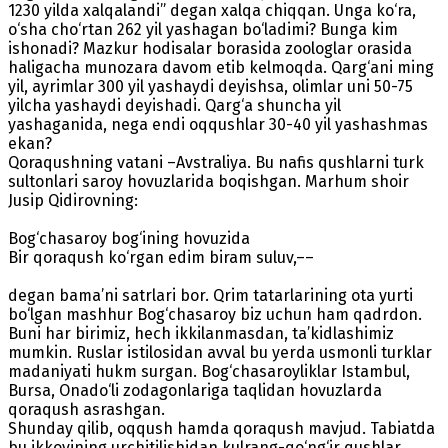
1230 yilda xalqalandi” degan xalqa chiqqan. Unga ko‘ra,
o‘sha cho‘rtan 262 yil yashagan bo‘ladimi? Bunga kim
ishonadi? Mazkur hodisalar borasida zoologlar orasida
haligacha munozara davom etib kelmoqda. Qarg‘ani ming
yil, ayrimlar 300 yil yashaydi deyishsa, olimlar uni 50-75
yilcha yashaydi deyishadi. Qarg‘a shuncha yil
yashaganida, nega endi oqqushlar 30-40 yil yashashmas
ekan?
Qoraqushning vatani –Avstraliya. Bu nafis qushlarni turk
sultonlari saroy hovuzlarida boqishgan. Marhum shoir
Jusip Qidirovning:
Bog‘chasaroy bog‘ining hovuzida
Bir qoraqush ko‘rgan edim biram suluv,––
degan bama’ni satrlari bor. Qrim tatarlarining ota yurti
bo‘lgan mashhur Bog‘chasaroy biz uchun ham qadrdon.
Buni har birimiz, hech ikkilanmasdan, ta’kidlashimiz
mumkin. Ruslar istilosidan avval bu yerda usmonli turklar
madaniyati hukm surgan. Bog‘chasaroyliklar Istambul,
Bursa, Onado‘li zodagonlariga taqlidan hovuzlarda
qoraqush asrashgan.
Shunday qilib, oqqush hamda qoraqush mavjud. Tabiatda
bu ikkovining urchitilishidan kulrang-qo‘ng‘ir qushlar