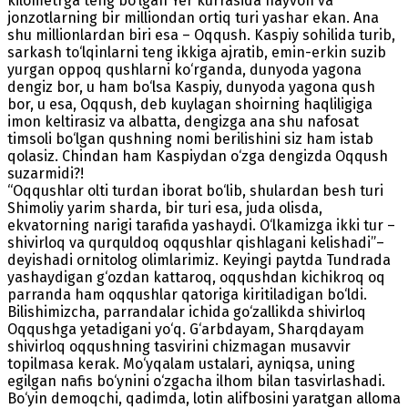
kilometrga teng bo‘lgan Yer kurrasida hayvon va
jonzotlarning bir milliondan ortiq turi yashar ekan. Ana
shu millionlardan biri esa – Oqqush. Kaspiy sohilida turib,
sarkash to‘lqinlarni teng ikkiga ajratib, emin-erkin suzib
yurgan oppoq qushlarni ko‘rganda, dunyoda yagona
dengiz bor, u ham bo‘lsa Kaspiy, dunyoda yagona qush
bor, u esa, Oqqush, deb kuylagan shoirning haqliligiga
imon keltirasiz va albatta, dengizga ana shu nafosat
timsoli bo‘lgan qushning nomi berilishini siz ham istab
qolasiz. Chindan ham Kaspiydan o‘zga dengizda Oqqush
suzarmidi?!
“Oqqushlar olti turdan iborat bo‘lib, shulardan besh turi
Shimoliy yarim sharda, bir turi esa, juda olisda,
ekvatorning narigi tarafida yashaydi. O‘lkamizga ikki tur –
shivirloq va qurquldoq oqqushlar qishlagani kelishadi”–
deyishadi ornitolog olimlarimiz. Keyingi paytda Tundrada
yashaydigan g‘ozdan kattaroq, oqqushdan kichikroq oq
parranda ham oqqushlar qatoriga kiritiladigan bo‘ldi.
Bilishimizcha, parrandalar ichida go‘zallikda shivirloq
Oqqushga yetadigani yo‘q. G‘arbdayam, Sharqdayam
shivirloq oqqushning tasvirini chizmagan musavvir
topilmasa kerak. Mo‘yqalam ustalari, ayniqsa, uning
egilgan nafis bo‘ynini o‘zgacha ilhom bilan tasvirlashadi.
Bo‘yin demoqchi, qadimda, lotin alifbosini yaratgan alloma