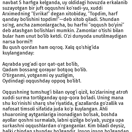
navbat S harfiga kelganda, uy oldidagi hovuzda erkalanib
suzayotgan bir juft oqqushni ko‘radi-yu, xuddi
Arximedning “Evrika!” degan xitobiday, “Topdim, harf
qanday bo‘lishini topdim!”—deb xitob qiladi. Shundan
so‘ng, ancha zamonlargacha, bu harfni “oqqush bo‘yini”
deb atashgan bo‘lishlari mumkin. Zamonlar o‘tishi bilan
bular ham unut bo‘lib ketdi. O‘zi dunyoda unutilmaydigan
narsa bormi?!
Bu qush qordan ham oqroq. Xalq qo‘shig‘ida
kuylanganday:
Aqrabda yog‘adi qor qat–qat bo‘lib,
Qadam bossang qorayar botqoq bo‘lib.
O‘tirganmi, yotganmi oy yuzligim,
Oydindagi oqqushday oppoq bo‘lib1.
Oqqushning tumshug‘i bilan oyog‘i qizil, ko‘zlarining atrofi
xuddi surma tortilganday qop-qora bo‘ladi. Uning mana
shu ko‘rinishi sharq she’riyatida, g‘azallarda go‘zallik va
nafosat timsoli sifatida juda ko‘p kuylangan. Ahli
shuaroning aytganlariga inonadigan bo‘lsak, boshda
ayollar qoshni surmalab, labni qizilga bo‘yab, yuzga upa
surkashni oqqushlardan o‘rganganlar. Kim biladi deysiz,
balki chindan shunday bo‘lgandir. Inson inson bo‘lgandan