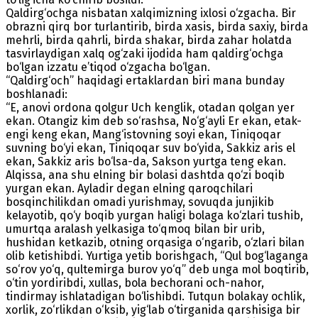
Qaldirg‘ochga nisbatan xalqimizning ixlosi o‘zgacha. Bir
obrazni qirq bor turlantirib, birda xasis, birda saxiy, birda
mehrli, birda qahrli, birda shakar, birda zahar holatda
tasvirlaydigan xalq og‘zaki ijodida ham qaldirg‘ochga
bo‘lgan izzatu e’tiqod o‘zgacha bo‘lgan.
“Qaldirg‘och” haqidagi ertaklardan biri mana bunday
boshlanadi:
“E, anovi ordona qolgur Uch kenglik, otadan qolgan yer
ekan. Otangiz kim deb so‘rashsa, No‘g‘ayli Er ekan, etak-
engi keng ekan, Mang‘istovning soyi ekan, Tiniqoqar
suvning bo‘yi ekan, Tiniqoqar suv bo‘yida, Sakkiz aris el
ekan, Sakkiz aris bo‘lsa-da, Sakson yurtga teng ekan.
Alqissa, ana shu elning bir bolasi dashtda qo‘zi boqib
yurgan ekan. Ayladir degan elning qaroqchilari
bosqinchilikdan omadi yurishmay, sovuqda junjikib
kelayotib, qo‘y boqib yurgan haligi bolaga ko‘zlari tushib,
umurtqa aralash yelkasiga to‘qmoq bilan bir urib,
hushidan ketkazib, otning orqasiga o‘ngarib, o‘zlari bilan
olib ketishibdi. Yurtiga yetib borishgach, “Qul bog‘laganga
so‘rov yo‘q, qultemirga burov yo‘q” deb unga mol boqtirib,
o‘tin yordiribdi, xullas, bola bechorani och-nahor,
tindirmay ishlatadigan bo‘lishibdi. Tutqun bolakay ochlik,
xorlik, zo‘rlikdan o‘ksib, yig‘lab o‘tirganida qarshisiga bir