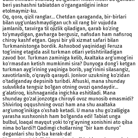
beri yashashni tabiatdan o‘rganganligini inkor
etolmaymiz-ku.
Oq, qora, qizil ranglar... Chetdan qaraganda, bir-birlari
bilan uyg‘unlashmaydigan uch xil rang bir vujudda
jamlanib, tasvirga til ojizlik qiladigan, qarab ko‘zing
to‘ymaydigan, gavharga bergusiz, nafisdan ham nafisroq
chiroy kashf etgan. Qaysi bir yili xizmat safari bilan
Turkmanistonga bordik. Ashxobod yaqinidagi Feruza
tog‘ining etagida asil turkman otlari yetishtiriladigan
zavod bor. Turkman zaminiga kelib, Axaltaka arg‘umog‘ini
ko‘rmasdan ketish mumkinmi sira? Dunyoga dong‘i ketgan
turkman ayg‘irining yaqiniga borib, yag‘rinini silasangiz,
xavotirlanib, o‘qrayib qaraydi. Jonivor uzukning ko‘zidan
o‘tadiganday depsinib turibdi. Afsuski, mana shunday
suluvlikda tengsiz bo‘lgan otning ovozi qandaydir...
g‘alatiroq, kishnaganida ingichka eshitiladi. Mana
shunday go‘zal jonzotga chiroyli ovoz munosib emasmidi?
Shivirloq oqqushning ovozi ham ana shu axaltaka
arg‘umog‘inikiga o‘xshab ketadi. U mana shu go‘zalligiga
yarasha xushxonish ham bo‘lganda edi! Tabiat unga
bulbul, loaqal mayqut yoki to‘rg‘ayning xonishini ato qilsa
nima bo‘lardi?! Qadimgi chollarning “bir kam dunyo”
deganlari shu bo‘lsa kerak-da!