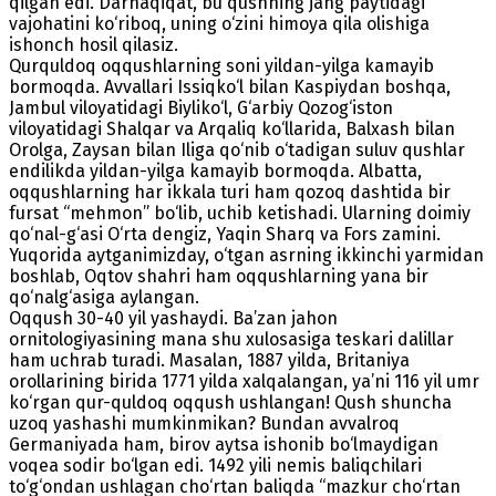
qilgan edi. Darhaqiqat, bu qushning jang paytidagi
vajohatini ko‘riboq, uning o‘zini himoya qila olishiga
ishonch hosil qilasiz.
Qurquldoq oqqushlarning soni yildan-yilga kamayib
bormoqda. Avvallari Issiqko‘l bilan Kaspiydan boshqa,
Jambul viloyatidagi Biyliko‘l, G‘arbiy Qozog‘iston
viloyatidagi Shalqar va Arqaliq ko‘llarida, Balxash bilan
Orolga, Zaysan bilan Iliga qo‘nib o‘tadigan suluv qushlar
endilikda yildan-yilga kamayib bormoqda. Albatta,
oqqushlarning har ikkala turi ham qozoq dashtida bir
fursat “mehmon” bo‘lib, uchib ketishadi. Ularning doimiy
qo‘nal-g‘asi O‘rta dengiz, Yaqin Sharq va Fors zamini.
Yuqorida aytganimizday, o‘tgan asrning ikkinchi yarmidan
boshlab, Oqtov shahri ham oqqushlarning yana bir
qo‘nalg‘asiga aylangan.
Oqqush 30-40 yil yashaydi. Ba’zan jahon
ornitologiyasining mana shu xulosasiga teskari dalillar
ham uchrab turadi. Masalan, 1887 yilda, Britaniya
orollarining birida 1771 yilda xalqalangan, ya’ni 116 yil umr
ko‘rgan qur-quldoq oqqush ushlangan! Qush shuncha
uzoq yashashi mumkinmikan? Bundan avvalroq
Germaniyada ham, birov aytsa ishonib bo‘lmaydigan
voqea sodir bo‘lgan edi. 1492 yili nemis baliqchilari
to‘g‘ondan ushlagan cho‘rtan baliqda “mazkur cho‘rtan