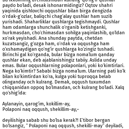
paydo bo‘ladi, desak ishonarmidingiz? Oqtov shahri
yaqinida qishlovchi oqqushlar bilan birga dengizda
o‘rdak-g‘ozlar, baliqchi chag‘alay qushlar ham suzib
yurishadi. Shaharliklar qushlarga tegishmaydi. Qushlar
ham odamlarga shunchalik o‘rganib ketishganki,
hurkmasdan, cho‘chimasdan sohilga yaqinlashib, qo‘ldan
xo‘rak yeyishadi. Ana shunday paytda, chetdan
kuzatsangiz, g‘ozga ham, o‘rdak va oqqushga ham
o‘xshamaydigan qo‘ng‘ir qushlarga ko‘zingiz tushadi.
Birinchi gal ko‘rganda, bular bizga noma’lum qanday
qushlar ekan, deb ajablanishingiz tabiiy. Aslida unday
emas. Bular oqqushlarning polaponlari, yoki ko‘kimtirlari.
Nega ko‘kimtir? Sababi bizga noma’lum. Ularning pati ko‘k
bilan ko‘kimtirdan ko‘ra, kulga yoki tuproqqa belab
olinganday och kulrang. Demak, oqqush tuxumdan
chiqqanidan oppoq bo‘lmasdan, och kulrang bo‘ladi. Xalq
qo‘shig‘ida:
Aylanayin, qarog‘im, kokillim-ay,
Polaponi naq oqqush, shekillim-ay,–
deyilishiga sabab shu bo‘lsa kerak?! E’tibor bergan
bo‘lsangiz, “ Polaponi naq oqqush, shekilli-may” deyiladi,