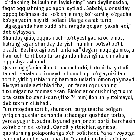
“o‘rdakning, bulbulning, laylakning” ham deyilmasdan,
faqat oqqushning polaponi aytiladi. Sababi, u onasiday
oppoq bo‘lmasa-da, ko‘kishligining ko‘rkamligi o‘zgacha,
ko‘zga yaqin, suyukli bo‘ladi. Ularga qarab turib,
“ulg‘ayganda ham xuddi shu rangda qolgani yaxshi edi,”
deb o‘ylaysan.
Shunday qilib, oqqush uch-to‘rt yoshgacha oq emas,
kulrang (agar shunday de-yish mumkin bo‘lsa) bo‘lib
o‘sadi. “Beshikdagi besh turlanar” degan maqolga mos, u
ham uch-to‘rt bora turlangandan keyingina, chinakam
oqqushga aylanadi.
Qushning g‘animi ilon. U tuxum borki, butunicha yutadi,
tanlab, saralab o‘tirmaydi, chumchuq, to‘rg‘aynikidan
tortib, yirik qushlarning ham tuxumlarini omon qo‘ymaydi.
Rivoyatlarda aytishlaricha, ilon faqat oqqushning
tuxumigagina tegmas ekan. Biologlar oqqushning tuxumi
o‘ta katta bo‘lganlikdan (114x 74 mm) ilon uni yutolmaydi,
deb taxmin qilishadi.
Turumtoydan tortib, shunqoru burgutgacha bo‘lgan
yirtqich qushlar osmonda uchadigan qushdan tortib,
yerda yugurib, sudralib yuradigan jonzot borki, barchasini
xo‘rak o‘rnida ko‘radi. Qanotli yirtqichlar, ayniqsa,
qushlarning polaponlariga o‘ch bo‘lishadi. Yana rivoyatga
ishonadigan bo‘lsak, ana shu “qanotli qashqirlar”ning