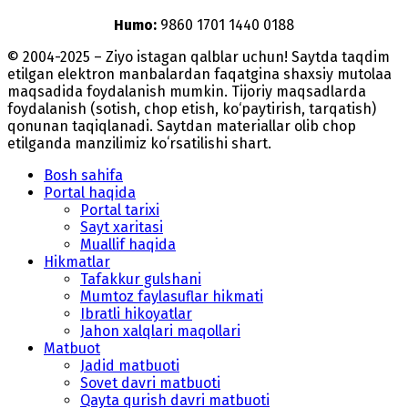
Humo:
9860 1701 1440 0188
© 2004-2025 – Ziyo istagan qalblar uchun! Saytda taqdim
etilgan elektron manbalardan faqatgina shaxsiy mutolaa
maqsadida foydalanish mumkin. Tijoriy maqsadlarda
foydalanish (sotish, chop etish, ko‘paytirish, tarqatish)
qonunan taqiqlanadi. Saytdan materiallar olib chop
etilganda manzilimiz koʻrsatilishi shart.
Bosh sahifa
Portal haqida
Portal tarixi
Sayt xaritasi
Muallif haqida
Hikmatlar
Tafakkur gulshani
Mumtoz faylasuflar hikmati
Ibratli hikoyatlar
Jahon xalqlari maqollari
Matbuot
Jadid matbuoti
Sovet davri matbuoti
Qayta qurish davri matbuoti