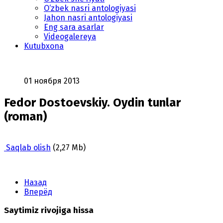
O‘zbek nasri antologiyasi
Jahon nasri antologiyasi
Eng sara asarlar
Videogalereya
Kutubxona
01 ноября 2013
Fedor Dostoevskiy. Oydin tunlar
(roman)
Saqlab olish
(2,27 Mb)
Назад
Вперёд
Saytimiz rivojiga hissa