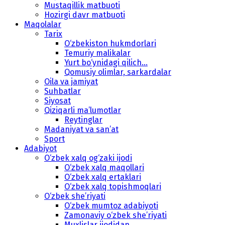
Mustaqillik matbuoti
Hozirgi davr matbuoti
Maqolalar
Tarix
O‘zbekiston hukmdorlari
Temuriy malikalar
Yurt bo‘ynidagi qilich...
Qomusiy olimlar, sarkardalar
Oila va jamiyat
Suhbatlar
Siyosat
Qiziqarli ma’lumotlar
Reytinglar
Madaniyat va san’at
Sport
Adabiyot
O‘zbek xalq og‘zaki ijodi
O‘zbek xalq maqollari
O‘zbek xalq ertaklari
O‘zbek xalq topishmoqlari
O‘zbek she’riyati
O‘zbek mumtoz adabiyoti
Zamonaviy o‘zbek she’riyati
Muxlislar ijodidan