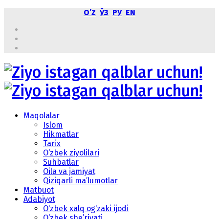
OʼZ
ЎЗ
РУ
EN
Maqolalar
Islom
Hikmatlar
Tarix
O‘zbek ziyolilari
Suhbatlar
Oila va jamiyat
Qiziqarli ma’lumotlar
Matbuot
Adabiyot
O‘zbek xalq og‘zaki ijodi
O‘zbek she’riyati