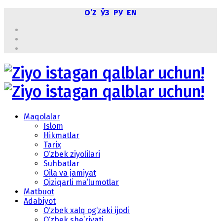
OʼZ
ЎЗ
РУ
EN
Maqolalar
Islom
Hikmatlar
Tarix
O‘zbek ziyolilari
Suhbatlar
Oila va jamiyat
Qiziqarli ma’lumotlar
Matbuot
Adabiyot
O‘zbek xalq og‘zaki ijodi
O‘zbek she’riyati