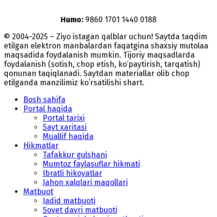
Humo:
9860 1701 1440 0188
© 2004-2025 – Ziyo istagan qalblar uchun! Saytda taqdim
etilgan elektron manbalardan faqatgina shaxsiy mutolaa
maqsadida foydalanish mumkin. Tijoriy maqsadlarda
foydalanish (sotish, chop etish, ko‘paytirish, tarqatish)
qonunan taqiqlanadi. Saytdan materiallar olib chop
etilganda manzilimiz koʻrsatilishi shart.
Bosh sahifa
Portal haqida
Portal tarixi
Sayt xaritasi
Muallif haqida
Hikmatlar
Tafakkur gulshani
Mumtoz faylasuflar hikmati
Ibratli hikoyatlar
Jahon xalqlari maqollari
Matbuot
Jadid matbuoti
Sovet davri matbuoti