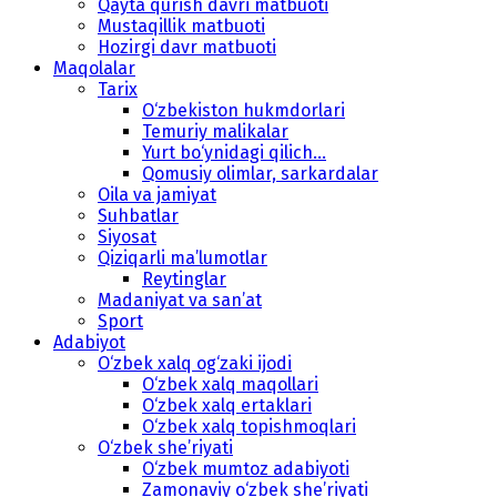
Qayta qurish davri matbuoti
Mustaqillik matbuoti
Hozirgi davr matbuoti
Maqolalar
Tarix
O‘zbekiston hukmdorlari
Temuriy malikalar
Yurt bo‘ynidagi qilich...
Qomusiy olimlar, sarkardalar
Oila va jamiyat
Suhbatlar
Siyosat
Qiziqarli ma’lumotlar
Reytinglar
Madaniyat va san’at
Sport
Adabiyot
O‘zbek xalq og‘zaki ijodi
O‘zbek xalq maqollari
O‘zbek xalq ertaklari
O‘zbek xalq topishmoqlari
O‘zbek she’riyati
O‘zbek mumtoz adabiyoti
Zamonaviy o‘zbek she’riyati