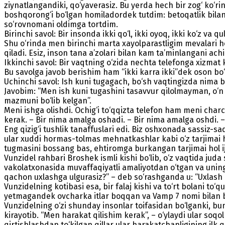
ziynatlangandiki, qo‘yaverasiz. Bu yerda hech bir zog‘ ko
boshqorong‘i bo‘lgan homiladordek tutdim: betoqatlik bilan
so‘rovnomani oldimga tortdim.
Birinchi savol: Bir insonda ikki qo‘l, ikki oyoq, ikki ko‘z va 
Shu o‘rinda men birinchi marta xayolparastligim mevalari hosi
qiladi. Esiz, inson tana a’zolari bilan kam ta’minlangani achi
Ikkinchi savol: Bir vaqtning o‘zida nechta telefonga xizmat k
Bu savolga javob berishim ham “ikki karra ikki”dek oson bo‘ld
Uchinchi savol: Ish kuni tugagach, bo‘sh vaqtingizda nima b
Javobim: “Men ish kuni tugashini tasavvur qilolmayman, o‘
mazmuni bo‘lib kelgan”.
Meni ishga olishdi. Ochig‘i to‘qqizta telefon ham meni char
kerak. – Bir nima amalga oshadi. – Bir nima amalga oshdi. –
Eng qizig‘i tushlik tanaffuslari edi. Biz oshxonada sassiz-s
ular xuddi hormas-tolmas mehnatkashlar kabi o‘z tarjimai h
tugmasini bossang bas, ehtiromga burkangan tarjimai hol ij
Vunzidel rahbari Broshek ismli kishi bo‘lib, o‘z vaqtida juda
vakolatxonasida muvaffaqiyatli amaliyotdan o‘tgan va uning u
qachon uxlashga ulgurasiz?” – deb so‘rashganda u: “Uxlash
Vunzidelning kotibasi esa, bir falaj kishi va to‘rt bolani t
yetmagandek ovcharka itlar boqqan va Vamp 7 nomi bilan ba
Vunzidelning o‘zi shunday insonlar toifasidan bo‘lganki, bu
kirayotib. “Men harakat qilishim kerak”, – o‘ylaydi ular soq
qirtishlashdan to‘kilgan qillar ular harakatchanligining il