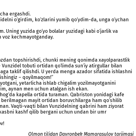
ncha ergashdi.
nzidelni o‘girdim, ko‘zlarini yumib qo‘ydim-da, unga o‘ychan
Uning yuzida go‘yo bolalar yuzidagi kabi o‘jarlik va
dan voz kechmayotganday.
 ovozdan topshirishdi, chunki mening qonimda xayolparastlik
nzidel tobuti ortidan qo‘limda sun’iy atirgullar bilan
ga taklif qilishdi. U yerda menga azador sifatida ishlashni
nishingiz – qoyilmaqom!”
otgani, yetarlicha ishlab chigalim yozilmayotganini
sbim, aynan men uchun atalgan ish ekan.
og‘da kapella ortida turaman. Qabriston yonidagi kafe
 berilmagan mayit ortidan boruvchilarga ham qo‘shilib
man. Vaqti-vaqti bilan Vunzidelning qabrini ham ziyorat
kasbni kashf qilib bergani uchun undan bir umr
v!
Olmon tilidan Davronbek Mamarasulov tarjimasi