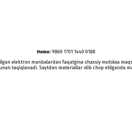
Humo:
9860 1701 1440 0188
etilgan elektron manbalardan faqatgina shaxsiy mutolaa maq
nunan taqiqlanadi. Saytdan materiallar olib chop etilganda man