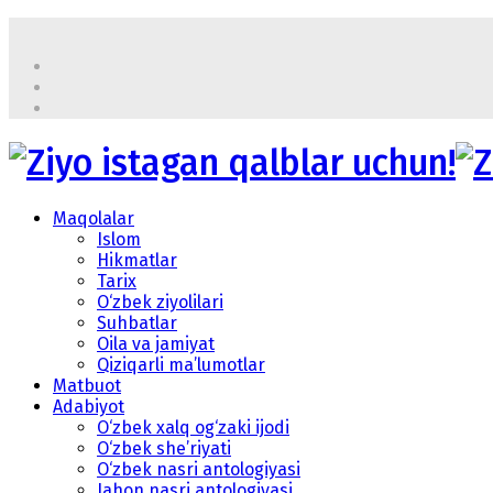
Maqolalar
Islom
Hikmatlar
Tarix
O‘zbek ziyolilari
Suhbatlar
Oila va jamiyat
Qiziqarli ma’lumotlar
Matbuot
Adabiyot
O‘zbek xalq og‘zaki ijodi
O‘zbek she’riyati
O‘zbek nasri antologiyasi
Jahon nasri antologiyasi