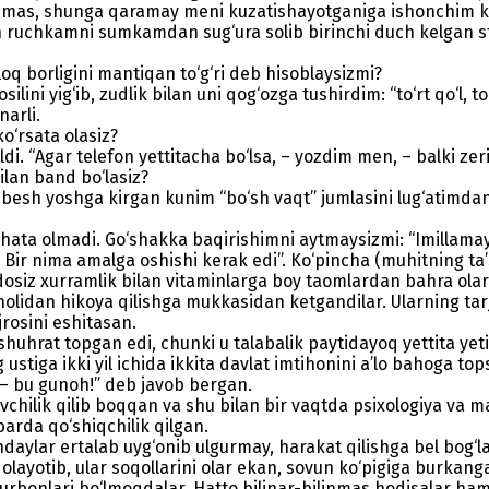
‘rinmas, shunga qaramay meni kuzatishayotganiga ishonchim 
 ruchkamni sumkamdan sug‘ura solib birinchi duch kelgan sto
quloq borligini mantiqan to‘g‘ri deb hisoblaysizmi?
lini yig‘ib, zudlik bilan uni qog‘ozga tushirdim: “to‘rt qo‘l, 
narli.
o‘rsata olasiz?
i. “Agar telefon yettitacha bo‘lsa, – yozdim men, – balki zeri
ilan band bo‘lasiz?
n besh yoshga kirgan kunim “bo‘sh vaqt” jumlasini lug‘atim
chata olmadi. Go‘shakka baqirishimni aytmaysizmi: “Imillamay 
 Bir nima amalga oshishi kerak edi”. Ko‘pincha (muhitning ta’
adosiz xurramlik bilan vitaminlarga boy taomlardan bahra olar
olidan hikoya qilishga mukkasidan ketgandilar. Ularning tar
rosini eshitasan.
 shuhrat topgan edi, chunki u talabalik paytidayoq yettita yet
stiga ikki yil ichida ikkita davlat imtihonini a’lo bahoga top
 – bu gunoh!” deb javob bergan.
o‘quvchilik qilib boqqan va shu bilan bir vaqtda psixologiya v
rda qo‘shiqchilik qilgan.
ndaylar ertalab uyg‘onib ulgurmay, harakat qilishga bel bog‘la
ol olayotib, ular soqollarini olar ekan, sovun ko‘pigiga burk
k qurbonlari bo‘lmoqdalar. Hatto bilinar-bilinmas hodisalar 