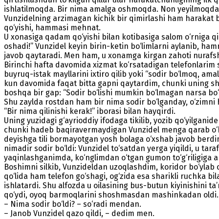
ishlatilmoqda. Bir nima amalga oshmoqda. Non yeyilmoqda
Vunzidelning arzimagan kichik bir qimirlashi ham harakat bo
qo‘yishi, hammasi mehnat.
U xonasiga qadam qo‘yishi bilan kotibasiga salom o‘rniga qic
oshadi!” Vunzidel keyin birin-ketin bo‘limlarni aylanib, ha
javob qaytaradi. Men ham, u xonamga kirgan zahoti nurafsh
Birinchi hafta davomida xizmat ko‘rsatadigan telefonlarim 
buyruq-istak mayllarini ixtiro qilib yoki “sodir bo‘lmoq, ama
kun davomida faqat bitta gapni qaytardim, chunki uning shund
boshqa bir gap: “Sodir bo‘lishi mumkin bo‘lmagan narsa bo‘l
Shu zaylda rostdan ham bir nima sodir bo‘lganday, o‘zimni 
“Bir nima qilinishi kerak!” iborasi bilan hayqirdi.
Uning yuzidagi g‘ayrioddiy ifodaga tikilib, yozib qo‘yilgani
chunki hadeb baqiravermaydigan Vunzidel menga qarab o‘ki
deyishga tili bormayotgan yosh bolaga o‘xshab javob berdim
nimadir sodir bo‘ldi: Vunzidel to‘satdan yerga yiqildi, u ta
yaqinlashganimda, ko‘nglimdan o‘tgan gumon to‘g‘riligiga am
Boshimni silkib, Vunzideldan uzoqlashdim, koridor bo‘ylab o
qo‘lida ham telefon go‘shagi, og‘zida esa sharikli ruchka bi
ishlatardi. Shu alfozda u oilasining bus-butun kiyinishini ta
qo‘ydi, oyoq barmoqlarini shoshmasdan mashinkadan oldi
– Nima sodir bo‘ldi? – so‘radi mendan.
– Janob Vunzidel qazo qildi, – dedim men.