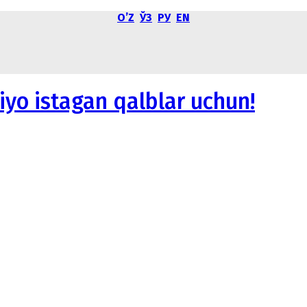
OʼZ
ЎЗ
РУ
EN