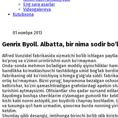
Eng sara asarlar
Videogalereya
Kutubxona
01 ноября 2013
Genrix Byoll. Albatta, bir nima sodir bo‘
Alfred Vunzidel fabrikasida xizmatchi bo‘lib ishlagan payt
ko‘proq va o‘zimni urintirishni xush ko‘rmayman.
Onda-sonda mehmon bo‘ladigan moddiy qiyinchiliklar ham ha
bandlikka ko‘maklashuvchi tashkilotga umid bog‘lab bordim. 
Fabrikaning old ko‘rinishiyoq ichimga g‘ulg‘ula soldi: fab
ortiq ko‘rmayman. Bizni yorug‘, bayramona bezalgan oshxon
keltirishar, ko‘zni qamashtiradigan grafinlardagi apelsin sh
turishini aytmaysizmi. Ofitsiantlar shu qadar xursand edilar
Xayolimga boshqa sheriklarim o‘ylamagan gumonli fikr keldi:
kishi kabi nonni astoydil, jon kuydirib chaynay boshladim.
va tuxumga qo‘l ham urmadim, qovurma burda nonning yiri
ketdim.
Shunday qilib desangiz, imtihonga birinchi bo‘lib olib kiris