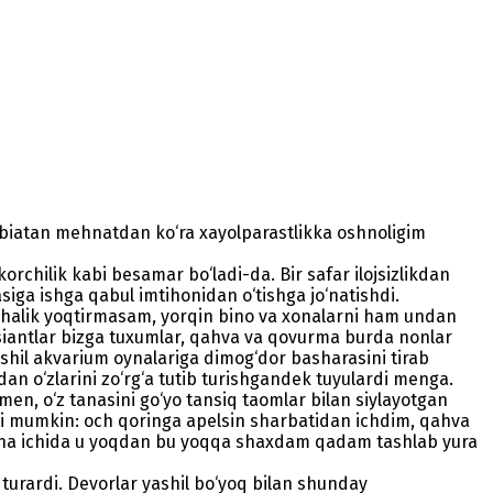
Tabiatan mehnatdan ko‘ra xayolparastlikka oshnoligim
hilik kabi besamar bo‘ladi-da. Bir safar ilojsizlikdan
siga ishga qabul imtihonidan o‘tishga jo‘natishdi.
nchalik yoqtirmasam, yorqin bino va xonalarni ham undan
siantlar bizga tuxumlar, qahva va qovurma burda nonlar
 yashil akvarium oynalariga dimog‘dor basharasini tirab
dan o‘zlarini zo‘rg‘a tutib turishgandek tuyulardi menga.
en, o‘z tanasini go‘yo tansiq taomlar bilan siylayotgan
shi mumkin: och qoringa apelsin sharbatidan ichdim, qahva
ona ichida u yoqdan bu yoqqa shaxdam qadam tashlab yura
 turardi. Devorlar yashil bo‘yoq bilan shunday