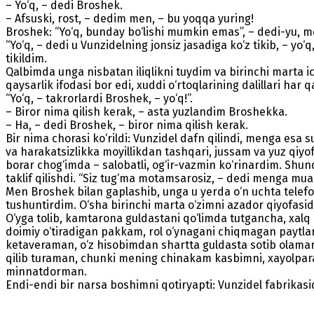
– Yo‘q, – dedi Broshek.
– Afsuski, rost, – dedim men, – bu yoqqa yuring!
Broshek: “Yo‘q, bunday bo‘lishi mumkin emas”, – dedi-yu, m
“Yo‘q, – dedi u Vunzidelning jonsiz jasadiga ko‘z tikib, – yo
tikildim.
Qalbimda unga nisbatan iliqlikni tuydim va birinchi marta 
qaysarlik ifodasi bor edi, xuddi o‘rtoqlarining dalillari h
“Yo‘q, – takrorlardi Broshek, – yo‘q!”.
– Biror nima qilish kerak, – asta yuzlandim Broshekka.
– Ha, – dedi Broshek, – biror nima qilish kerak.
Bir nima chorasi ko‘rildi: Vunzidel dafn qilindi, menga esa 
va harakatsizlikka moyillikdan tashqari, jussam va yuz qiyo
borar chog‘imda – salobatli, og‘ir-vazmin ko‘rinardim. Shu
taklif qilishdi. “Siz tug‘ma motamsarosiz, – dedi menga mua
Men Broshek bilan gaplashib, unga u yerda o‘n uchta telef
tushuntirdim. O‘sha birinchi marta o‘zimni azador qiyofas
O‘yga tolib, kamtarona guldastani qo‘limda tutgancha, xa
doimiy o‘tiradigan pakkam, rol o‘ynagani chiqmagan paytl
ketaveraman, o‘z hisobimdan shartta guldasta sotib olaman-
qilib turaman, chunki mening chinakam kasbimni, xayolpara
minnatdorman.
Endi-endi bir narsa boshimni qotiryapti: Vunzidel fabrikas