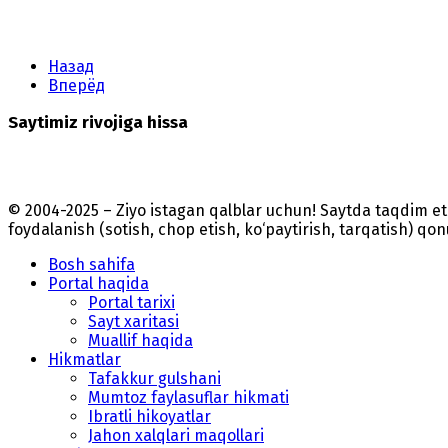
Назад
Вперёд
Saytimiz rivojiga hissa
© 2004-2025 – Ziyo istagan qalblar uchun! Saytda taqdim 
foydalanish (sotish, chop etish, ko‘paytirish, tarqatish) qo
Bosh sahifa
Portal haqida
Portal tarixi
Sayt xaritasi
Muallif haqida
Hikmatlar
Tafakkur gulshani
Mumtoz faylasuflar hikmati
Ibratli hikoyatlar
Jahon xalqlari maqollari