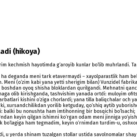
ladi (hikoya)
larim kechmish hayotimda g‘aroyib kunlar bo‘lib muhrlandi. 
 deganda meni tark etavermaydi – xayolparastlik ham bekorc
Meni (o‘zim kabi yana yetti sherigim bilan) Vunzidel fabrika
rika boshdan oyoq shisha bloklardan qurilgandi. Mehnatni qa
aga olib kirishganda, tashvishim yanada ortdi: muloyim ofit
arbatlari kishini o‘ziga chorlardi; yana tilla baliqchalar och
ki, xursandchilikdan yorilib ketguday, qo‘shiq aytib yuborish
 balki bu nonushta ham imtihonning bir bosqichi bo‘lsachi; m
 Undan keyin qilgan ishimni ko‘rgan odam meni jinniga yo‘yi
k bo‘lagiga ham tegmadim, keyin o‘rnimdan turdim-u, oshx
hdi, u yerda shinam tuzalgan stollar ustida savolnomalar shay