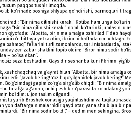
, tuxum paqqos tushirilmoqda.
‘lib ko‘rinadi: boshiga shlyapa qo‘ndirishi, barmoqlari titra
hqiradi: “Bir nima qilinishi kerak!” Kotiba ham unga ko‘tarin
mmaga “Bir nima qilinishi kerak!” nomli ko‘tarinki jumlasini 
on qiyofada: “Albatta, bir nima amalga oshiriladi!” deb hayq
sonini o‘n bittaga yetkazdim, ikkinchi haftada o‘n uchtaga.
lga oshmoq” fe’llarini turli zamonlarda, turli nisbatlarda, ist
ay zer-zabar shaklini topib oldim: “Biror nima sodir bo‘lishi
sa – bo‘lsa ekan”.
holsiz seza boshladim. Qaysidir seshanba kuni fikrimni yig‘i
dek, xushchaqchaq va g‘ayrat bilan “Albatta, bir nima amalga 
rar edi: “Javob bering! Yozib qo‘yilganidek javob bering!”
. Bo‘g‘zimdagi gapim zo‘rg‘a sirg‘alib chiqdi: “Bir nima ama
raf-bu tarafga ag‘anab, ochiq eshik ro‘parasida ko‘ndalang yot
in bo‘ldim: u jon taslim qilgandi.
hista yurib Broshek xonasiga yaqinlashdim va taqillatmasdan k
lan yon daftarga nimalarnidir qayd etar, yana shu bilan bir p
’minlardi. “Bir nima sodir bo‘ldi,” – dedim men sekingina. Bro
.