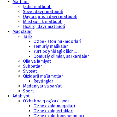
Matbuot
Jadid matbuoti
Sovet davri matbuoti
Qayta qurish davri matbuoti
Mustaqillik matbuoti
Hozirgi davr matbuoti
Maqolalar
Tarix
O‘zbekiston hukmdorlari
Temuriy malikalar
Yurt bo‘ynidagi qilich...
Qomusiy olimlar, sarkardalar
Oila va jamiyat
Suhbatlar
Siyosat
Qiziqarli ma’lumotlar
Reytinglar
Madaniyat va san’at
Sport
Adabiyot
O‘zbek xalq og‘zaki ijodi
O‘zbek xalq maqollari
O‘zbek xalq ertaklari
O‘zbek xalq topishmoqlari