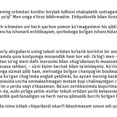
ening ortimdan koridor bo‘ylab tuflisini shaloplatib sudraga
‘q, yo‘q!” Men unga e’tiroz bildirmadim. Ehtiyotkorlik bilan Vu
ich-ichimdan uni hech qachon yomon ko‘rmaganimni his qildim. 
ar qancha ishonarli eshitilsayam, qorboboga bo‘lgan ishonchi
sun’iy atirgullarni uning tobuti ortidan ko‘tarib borishni bir
famda qora kostyumga monandlik ham bor edi. Ochig‘i men – Vu
ndan so‘ng meni dafn marosimi bilan shug‘ullanuvchi muassasa
ssasa rahbari, – sizni kiyim-kechak bilan ta’minlaymiz. Ko‘ri
onga xizmat qilib ham, mehnatga bo‘lgan chanqog‘im bosilmay
ida ko‘rgan chog‘imda ang­lab yetdimki, bu aynan mening ka
lq orasida uncha ommalashmagan motam kuyi chalinayotgan ch
arim u yerda vaqt o‘tkazaman. Ba’zan zerikkanimda buyurtma
da, xudo yo‘liga yetim-esirlar tobuti ortidan yurib ketavera
stlik qadrlanadigan va hech narsa qilmaslik burchi bo‘lgan 
ida nima ishlab chiqarilardi ekan?! Adashmasam sovun edi-yo