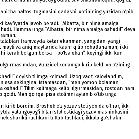
ganicha paltosi tugmasini qadashi, xotinining yuzidan o‘pib
ki kayfiyatda javob beradi: “Albatta, bir nima amalga
ulashadi. Hamma unga “Albatta, bir nima amalga oshadi!” deya
iraman.
 Ertalablari tramvayda ketar ekanman, yangidan-yangi
ak mayli va aniq mayllarida kashf qilib rohatlanaman; ikki
 kerak bo‘lgan bo‘lsa – bo‘lsa ekan”, keyingi ikki kun
b ulgurmasimdan, Vunzidel xonamga kirib keldi va o‘zining
oshadi!” deyish tilimga kelmadi. Uzoq vaqt kalovlandim,
 Men esa sekingina, istamasdan, “men yomon bolaman”
lga oshadi!” Tilim kalimaga kelib ulgurmasidan, rostdan ham
ib qoldi. Men qo‘rqa-pisa stolimni aylanib o‘tib unga
irib bordim. Broshek o‘z yozuv stoli yonida o‘tirar, ikki
aytda yalangoyog‘i bilan stol ostidagi yozuv mashinkasini
shek sharikli ruchkani tuflab tashladi, ikkala go‘shakni