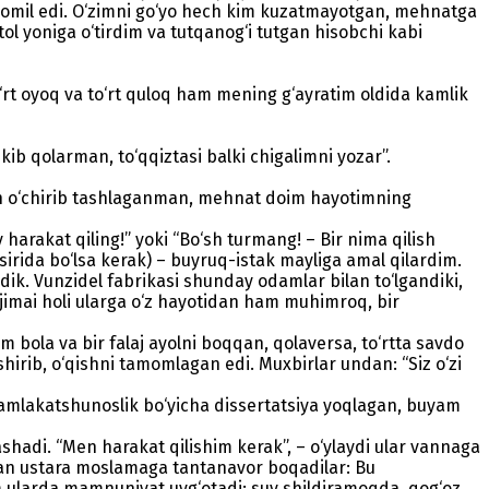
komil edi. O‘zimni go‘yo hech kim kuzatmayotgan, mehnatga
l yoniga o‘tirdim va tutqanog‘i tutgan hisobchi kabi
to‘rt oyoq va to‘rt quloq ham mening g‘ayratim oldida kamlik
kib qolarman, to‘qqiztasi balki chigalimni yozar”.
dan o‘chirib tashlaganman, mehnat doim hayotimning
harakat qiling!” yoki “Bo‘sh turmang! – Bir nima qilish
sirida bo‘lsa kerak) – buyruq-istak mayliga amal qilardim.
dik. Vunzidel fabrikasi shunday odamlar bilan to‘lgandiki,
jimai holi ularga o‘z hayotidan ham muhimroq, bir
im bola va bir falaj ayolni boqqan, qolaversa, to‘rtta savdo
shirib, o‘qishni tamomlagan edi. Muxbirlar undan: “Siz o‘zi
a mamlakatshunoslik bo‘yicha dissertatsiya yoqlagan, buyam
shadi. “Men harakat qilishim kerak”, – o‘ylaydi ular vannaga
angan ustara moslamaga tantanavor boqadilar: Bu
ham ularda mamnuniyat uyg‘otadi: suv shildiramoqda, qog‘oz