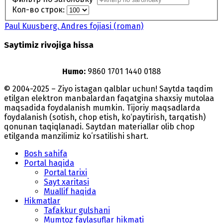
Кол-во строк:
Paul Kuusberg. Andres fojiasi (roman)
Saytimiz rivojiga hissa
Humo:
9860 1701 1440 0188
© 2004-2025 – Ziyo istagan qalblar uchun! Saytda taqdim
etilgan elektron manbalardan faqatgina shaxsiy mutolaa
maqsadida foydalanish mumkin. Tijoriy maqsadlarda
foydalanish (sotish, chop etish, ko‘paytirish, tarqatish)
qonunan taqiqlanadi. Saytdan materiallar olib chop
etilganda manzilimiz koʻrsatilishi shart.
Bosh sahifa
Portal haqida
Portal tarixi
Sayt xaritasi
Muallif haqida
Hikmatlar
Tafakkur gulshani
Mumtoz faylasuflar hikmati