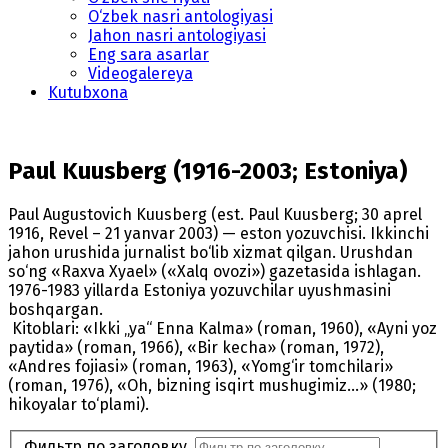
O‘zbek nasri antologiyasi
Jahon nasri antologiyasi
Eng sara asarlar
Videogalereya
Kutubxona
Paul Kuusberg (1916-2003; Estoniya)
Paul Augustovich Kuusberg (est. Paul Kuusberg; 30 aprel
1916, Revel – 21 yanvar 2003) — eston yozuvchisi. Ikkinchi
jahon urushida jurnalist bo‘lib xizmat qilgan. Urushdan
so‘ng «Raxva Xyael» («Xalq ovozi») gazetasida ishlagan.
1976-1983 yillarda Estoniya yozuvchilar uyushmasini
boshqargan.
Kitoblari: «Ikki „ya“ Enna Kalma» (roman, 1960), «Ayni yoz
paytida» (roman, 1966), «Bir kecha» (roman, 1972),
«Andres fojiasi» (roman, 1963), «Yomg‘ir tomchilari»
(roman, 1976), «Oh, bizning isqirt mushugimiz...» (1980;
hikoyalar to‘plami).
Фильтр по заголовку