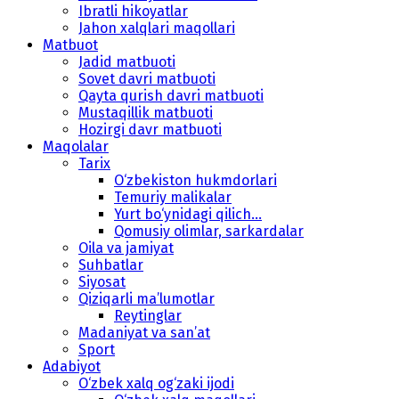
Ibratli hikoyatlar
Jahon xalqlari maqollari
Matbuot
Jadid matbuoti
Sovet davri matbuoti
Qayta qurish davri matbuoti
Mustaqillik matbuoti
Hozirgi davr matbuoti
Maqolalar
Tarix
O‘zbekiston hukmdorlari
Temuriy malikalar
Yurt bo‘ynidagi qilich...
Qomusiy olimlar, sarkardalar
Oila va jamiyat
Suhbatlar
Siyosat
Qiziqarli ma’lumotlar
Reytinglar
Madaniyat va san’at
Sport
Adabiyot
O‘zbek xalq og‘zaki ijodi