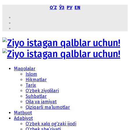
OʼZ
ЎЗ
РУ
EN
Maqolalar
Islom
Hikmatlar
Tarix
O‘zbek ziyolilari
Suhbatlar
Oila va jamiyat
Qiziqarli ma’lumotlar
Matbuot
Adabiyot
O‘zbek xalq og‘zaki ijodi
O‘zbek she’riyati