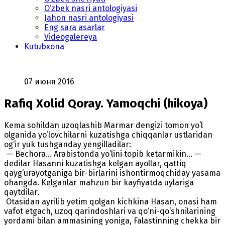
O‘zbek nasri antologiyasi
Jahon nasri antologiyasi
Eng sara asarlar
Videogalereya
Kutubxona
07 июня 2016
Rafiq Xolid Qoray. Yamoqchi (hikoya)
Kema sohildan uzoqlashib Marmar dengizi tomon yoʻl
olganida yoʻlovchilarni kuzatishga chiqqanlar ustlaridan
og‘ir yuk tushganday yengilladilar:
— Bechora… Arabistonda yoʻlini topib ketarmikin… —
dedilar Hasanni kuzatishga kelgan ayollar, qattiq
qayg‘urayotganiga bir-birlarini ishontirmoqchiday yasama
ohangda. Kelganlar mahzun bir kayfiyatda uylariga
qaytdilar.
Otasidan ayrilib yetim qolgan kichkina Hasan, onasi ham
vafot etgach, uzoq qarindoshlari va qo‘ni-qo‘shnilarining
yordami bilan ammasining yoniga, Falastinning chekka bir