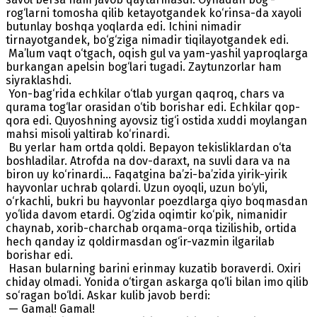
rog‘larni tomosha qilib ketayotgandek ko‘rinsa-da xayoli
butunlay boshqa yoqlarda edi. Ichini nimadir
tirnayotgandek, bo‘g‘ziga nimadir tiqilayotgandek edi.
Ma’lum vaqt o‘tgach, oqish gul va yam-yashil yaproqlarga
burkangan apelsin bog‘lari tugadi. Zaytunzorlar ham
siyraklashdi.
Yon-bag‘rida echkilar o‘tlab yurgan qaqroq, chars va
qurama tog‘lar orasidan o‘tib borishar edi. Echkilar qop-
qora edi. Quyoshning ayovsiz tig‘i ostida xuddi moylangan
mahsi misoli yaltirab ko‘rinardi.
Bu yerlar ham ortda qoldi. Bepayon tekisliklardan o‘ta
boshladilar. Atrofda na dov-daraxt, na suvli dara va na
biron uy ko‘rinardi… Faqatgina ba’zi-ba’zida yirik-yirik
hayvonlar uchrab qolardi. Uzun oyoqli, uzun bo‘yli,
o‘rkachli, bukri bu hayvonlar poezdlarga qiyo boqmasdan
yoʻlida davom etardi. Og‘zida oqimtir ko‘pik, nimanidir
chaynab, xorib-charchab orqama-orqa tizilishib, ortida
hech qanday iz qoldirmasdan og‘ir-vazmin ilgarilab
borishar edi.
Hasan bularning barini erinmay kuzatib boraverdi. Oxiri
chiday olmadi. Yonida o‘tirgan askarga qo‘li bilan imo qilib
so‘ragan bo‘ldi. Askar kulib javob berdi:
— Gamal! Gamal!