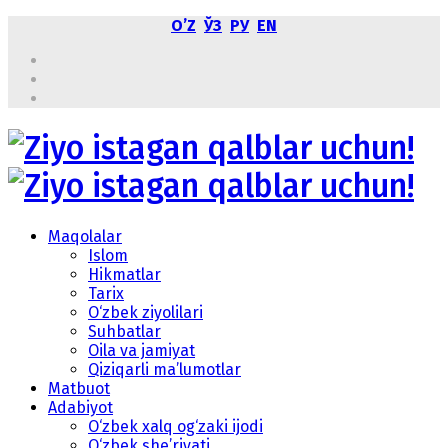
OʼZ
ЎЗ
РУ
EN
Maqolalar
Islom
Hikmatlar
Tarix
O‘zbek ziyolilari
Suhbatlar
Oila va jamiyat
Qiziqarli ma’lumotlar
Matbuot
Adabiyot
O‘zbek xalq og‘zaki ijodi
O‘zbek she’riyati