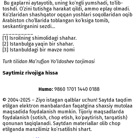
Bu gaplarni aytayotib, uning ko‘ngli yumshadi, to‘lib-
toshdi. Oʻzini tutishga harakat qildi, ammo eplay olmadi.
Ko‘zlaridan shashqator oqqan yoshlari soqollaridan oqib
Arabiston cho‘llarida toblangan ko‘ksiga tomib,
seskantirganini sezdi…
__________
[1] Isroilning shimolidagi shahar.
[2] Istanbulga yaqin bir shahar.
[3] Istanbuldagi bir mavze nomi
Turk tilidan Ma’rufjon Yo‘ldoshev tarjimasi
Saytimiz rivojiga hissa
Humo:
9860 1701 1440 0188
© 2004-2025 – Ziyo istagan qalblar uchun! Saytda taqdim
etilgan elektron manbalardan faqatgina shaxsiy mutolaa
maqsadida foydalanish mumkin. Tijoriy maqsadlarda
foydalanish (sotish, chop etish, ko‘paytirish, tarqatish)
qonunan taqiqlanadi. Saytdan materiallar olib chop
etilganda manzilimiz koʻrsatilishi shart.