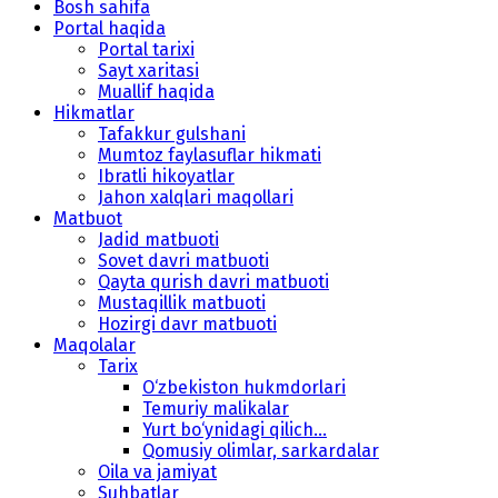
Bosh sahifa
Portal haqida
Portal tarixi
Sayt xaritasi
Muallif haqida
Hikmatlar
Tafakkur gulshani
Mumtoz faylasuflar hikmati
Ibratli hikoyatlar
Jahon xalqlari maqollari
Matbuot
Jadid matbuoti
Sovet davri matbuoti
Qayta qurish davri matbuoti
Mustaqillik matbuoti
Hozirgi davr matbuoti
Maqolalar
Tarix
O‘zbekiston hukmdorlari
Temuriy malikalar
Yurt bo‘ynidagi qilich...
Qomusiy olimlar, sarkardalar
Oila va jamiyat
Suhbatlar