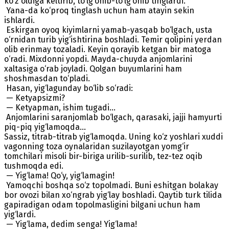
ko‘z oldiga keltirib, to‘lg‘onib-to‘lg‘onib tinglardi.
Yana-da ko‘proq tinglash uchun ham atayin sekin
ishlardi.
Eskirgan oyoq kiyimlarni yamab-yasqab bo‘lgach, usta
o‘rnidan turib yig‘ishtirina boshladi. Temir qolipini yerdan
olib erinmay tozaladi. Keyin qorayib ketgan bir matoga
o‘radi. Mixdonni yopdi. Mayda-chuyda anjomlarini
xaltasiga o‘rab joyladi. Qolgan buyumlarini ham
shoshmasdan to‘pladi.
Hasan, yig‘lagunday bo‘lib so‘radi:
— Ketyapsizmi?
— Ketyapman, ishim tugadi…
Anjomlarini saranjomlab bo‘lgach, qarasaki, jajji hamyurti
piq-piq yig‘lamoqda…
Sassiz, titrab-titrab yig‘lamoqda. Uning ko‘z yoshlari xuddi
vagonning toza oynalaridan suzilayotgan yomg‘ir
tomchilari misoli bir-biriga urilib-surilib, tez-tez oqib
tushmoqda edi.
— Yig‘lama! Qo‘y, yig‘lamagin!
Yamoqchi boshqa so‘z topolmadi. Buni eshitgan bolakay
bor ovozi bilan xo‘ngrab yig‘lay boshladi. Qaytib turk tilida
gapiradigan odam topolmasligini bilgani uchun ham
yig‘lardi.
— Yig‘lama, dedim senga! Yig‘lama!