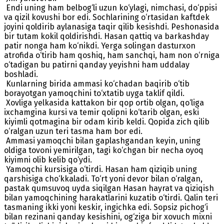
Endi uning ham belbog‘li uzun ko‘ylagi, nimchasi, do‘ppisi
va qizil kovushi bor edi. Sochlarining o‘rtasidan kaftdek
joyini qoldirib aylanasiga taqir qilib kesishdi. Peshonasida
bir tutam kokil qoldirishdi. Hasan qattiq va barkashday
patir nonga ham ko‘nikdi. Yerga solingan dasturxon
atrofida o‘tirib ham qoshiq, ham sanchqi, ham non o‘rniga
o‘tadigan bu patirni qanday yeyishni ham uddalay
boshladi.
Kunlarning birida ammasi ko‘chadan baqirib o‘tib
borayotgan yamoqchini to‘xtatib uyga taklif qildi.
Xovliga yelkasida kattakon bir qop ortib olgan, qo‘liga
ixchamgina kursi va temir qolipni ko‘tarib olgan, eski
kiyimli qotmagina bir odam kirib keldi. Qopida zich qilib
o‘ralgan uzun teri tasma ham bor edi.
Ammasi yamoqchi bilan gaplashgandan keyin, uning
oldiga tovoni yemirilgan, tagi ko‘chgan bir necha oyoq
kiyimni olib kelib qo‘ydi.
Yamoqchi kursisiga o‘tirdi. Hasan ham qiziqib uning
qarshisiga cho‘kkaladi. To‘rt yoni devor bilan o‘ralgan,
pastak qumsuvoq uyda siqilgan Hasan hayrat va qiziqish
bilan yamoqchining harakatlarini kuzatib o‘tirdi. Qalin teri
tasmaning ikki yoni keskir, ingichka edi. Sopsiz pichog‘i
bilan rezinani qanday kesishini, og‘ziga bir xovuch mixni