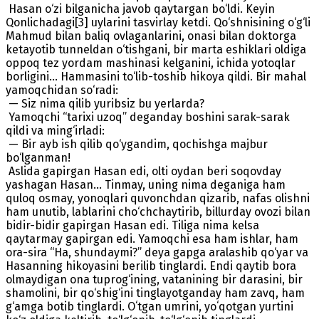
Hasan o‘zi bilganicha javob qaytargan bo‘ldi. Keyin
Qonlichadagi[3] uylarini tasvirlay ketdi. Qo‘shnisining o‘g‘li
Mahmud bilan baliq ovlaganlarini, onasi bilan doktorga
ketayotib tunneldan o‘tishgani, bir marta eshiklari oldiga
oppoq tez yordam mashinasi kelganini, ichida yotoqlar
borligini… Hammasini to‘lib-toshib hikoya qildi. Bir mahal
yamoqchidan so‘radi:
— Siz nima qilib yuribsiz bu yerlarda?
Yamoqchi “tarixi uzoq” deganday boshini sarak-sarak
qildi va ming‘irladi:
— Bir ayb ish qilib qo‘ygandim, qochishga majbur
bo‘lganman!
Aslida gapirgan Hasan edi, olti oydan beri soqovday
yashagan Hasan… Tinmay, uning nima deganiga ham
quloq osmay, yonoqlari quvonchdan qizarib, nafas olishni
ham unutib, lablarini cho‘chchaytirib, billurday ovozi bilan
bidir-bidir gapirgan Hasan edi. Tiliga nima kelsa
qaytarmay gapirgan edi. Yamoqchi esa ham ishlar, ham
ora-sira “Ha, shundaymi?” deya gapga aralashib qo‘yar va
Hasanning hikoyasini berilib tinglardi. Endi qaytib bora
olmaydigan ona tuprog‘ining, vatanining bir darasini, bir
shamolini, bir qo‘shig‘ini tinglayotganday ham zavq, ham
g‘amga botib tinglardi. Oʻtgan umrini, yoʻqotgan yurtini