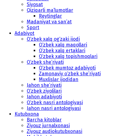
Siyosat
Qiziqarli ma’lumotlar
Reytinglar
Madaniyat va san’at
Sport
Adabiyot
O‘zbek xalq og‘zaki ijodi
O‘zbek xalq maqollari
O‘zbek xalq ertaklari
O‘zbek xalq topishmoqlari
O‘zbek she’riyati
O‘zbek mumtoz adabiyoti
Zamonaviy o‘zbek she’riyati
Muxlislar ijodidan
Jahon she’riyati
O‘zbek ziyolilari
Jahon adabiyoti
O‘zbek nasri antologiyasi
Jahon nasri antologiyasi
Kutubxona
Barcha kitoblar
Ziyouz jurnalxonasi
Ziyouz audiokutubxonasi