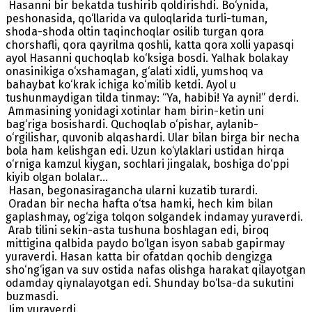
Hasanni bir bekatda tushirib qoldirishdi. Bo‘ynida,
peshonasida, qo‘llarida va quloqlarida turli-tuman,
shoda-shoda oltin taqinchoqlar osilib turgan qora
chorshafli, qora qayrilma qoshli, katta qora xolli yapasqi
ayol Hasanni quchoqlab ko‘ksiga bosdi. Yalhak bolakay
onasinikiga o‘xshamagan, g‘alati xidli, yumshoq va
bahaybat ko‘krak ichiga ko‘milib ketdi. Ayol u
tushunmaydigan tilda tinmay: “Ya, habibi! Ya ayni!” derdi.
Ammasining yonidagi xotinlar ham birin-ketin uni
bag‘riga bosishardi. Quchoqlab o‘pishar, aylanib-
o‘rgilishar, quvonib alqashardi. Ular bilan birga bir necha
bola ham kelishgan edi. Uzun ko‘ylaklari ustidan hirqa
o‘rniga kamzul kiygan, sochlari jingalak, boshiga do‘ppi
kiyib olgan bolalar…
Hasan, begonasiragancha ularni kuzatib turardi.
Oradan bir necha hafta o‘tsa hamki, hech kim bilan
gaplashmay, og‘ziga tolqon solgandek indamay yuraverdi.
Arab tilini sekin-asta tushuna boshlagan edi, biroq
mittigina qalbida paydo bo‘lgan isyon sabab gapirmay
yuraverdi. Hasan katta bir ofatdan qochib dengizga
sho‘ng‘igan va suv ostida nafas olishga harakat qilayotgan
odamday qiynalayotgan edi. Shunday bo‘lsa-da sukutini
buzmasdi.
Jim yuraverdi.