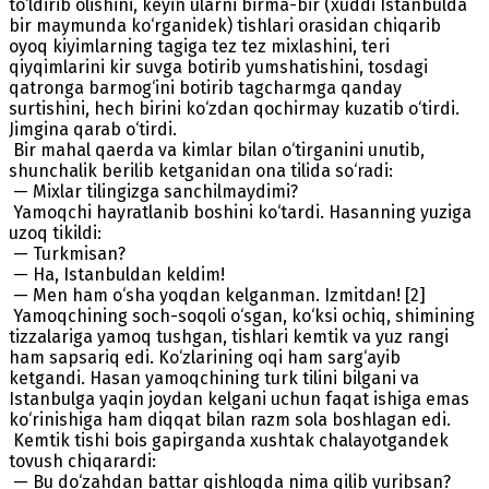
to‘ldirib olishini, keyin ularni birma-bir (xuddi Istanbulda
bir maymunda ko‘rganidek) tishlari orasidan chiqarib
oyoq kiyimlarning tagiga tez tez mixlashini, teri
qiyqimlarini kir suvga botirib yumshatishini, tosdagi
qatronga barmog‘ini botirib tagcharmga qanday
surtishini, hech birini ko‘zdan qochirmay kuzatib o‘tirdi.
Jimgina qarab o‘tirdi.
Bir mahal qaerda va kimlar bilan o‘tirganini unutib,
shunchalik berilib ketganidan ona tilida so‘radi:
— Mixlar tilingizga sanchilmaydimi?
Yamoqchi hayratlanib boshini ko‘tardi. Hasanning yuziga
uzoq tikildi:
— Turkmisan?
— Ha, Istanbuldan keldim!
— Men ham o‘sha yoqdan kelganman. Izmitdan! [2]
Yamoqchining soch-soqoli o‘sgan, ko‘ksi ochiq, shimining
tizzalariga yamoq tushgan, tishlari kemtik va yuz rangi
ham sapsariq edi. Ko‘zlarining oqi ham sarg‘ayib
ketgandi. Hasan yamoqchining turk tilini bilgani va
Istanbulga yaqin joydan kelgani uchun faqat ishiga emas
ko‘rinishiga ham diqqat bilan razm sola boshlagan edi.
Kemtik tishi bois gapirganda xushtak chalayotgandek
tovush chiqarardi:
— Bu do‘zahdan battar qishloqda nima qilib yuribsan?