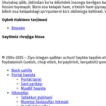
Shundoq qilib, oldindan ko‘ra bilishdek insonga berilgan bu
hissini tuymaydi. Bizni esa kelajak ham, o‘tmish ham qiynayd
bilish esa kelajakdagi qo‘rquvlarni ko‘z oldimizga keltiradi.
Oybek Hakimov tarjimasi
Вперёд
Saytimiz rivojiga hissa
© 2004-2025 – Ziyo istagan qalblar uchun! Saytda taqdim 
foydalanish (sotish, chop etish, ko‘paytirish, tarqatish) qo
Bosh sahifa
Portal haqida
Portal tarixi
Sayt xaritasi
Muallif haqida
Hikmatlar
Tafakkur gulshani
Mumtoz faylasuflar hikmati