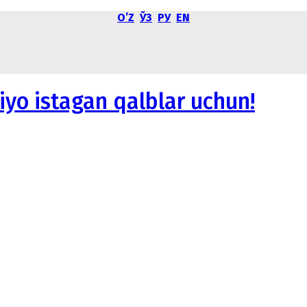
OʼZ
ЎЗ
РУ
EN