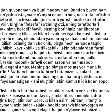
shingdan quvonaman va buni maqtayman. Bundan buyon ham
qo‘yishni istayman: o‘zingni odamlarning nazarida bo‘lishni
artib, soch-soqolingni o‘stirib yurish, boylikka nafratni
ir, birgina “falsafa” so‘zining o‘zi, uning tarafdorlari
sak nima bo‘ladi? Mayli, bizning botinimiz har jihatdan
bo‘lmasin; tillo suvi bilan bezak berilgan kumush idishlar
nga qarshi emas, olomondan yaxshiroq yashash uchun hamma
 qilish lozimligidan cho‘chib, bizga hech narsada taqlid
bilish, xayrixohlik va dilkashlik; lekin odamlardan farqli
jinish uyg‘otmasligi haqida tashvishlanishimiz darkor. Axir,
kdan nafratlanib nopok yurish, nafaqat arzon, balki
di, lekin nodonlik tufayli odam arzon va hammabop
o‘ladi, degani emas. Mening qalbimga mos me’yor mana bu:
bo‘ldi? Biz ham hamma kabi yo‘l tutamizmi va ular bilan
tanishganlar olomondan bizning qancha farq qilishimizni
i foydalanadigan kishi ulug‘dir, lekin kumush idishdan sopol
‘lish uchun barcha xohish-istaklarimizdan voz kechganimiz
bu ikki xususiyatni qanday uyg‘unlashtirish mumkin, deb
a bog‘liqlik bor. Qorovul bilan asirni bir zanjir tang‘ib
ayman: axir, bular kelajak haqida tashvishlanayotgan va
lmasligimiz va uzoq kelajak haqida o‘ylayverishimizda.