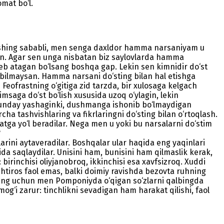
omat bo‘l.
lishing sababli, men senga daxldor hamma narsaniyam u
san. Agar sen unga nisbatan biz saylovlarda hamma
eb atagan bo‘lsang boshqa gap. Lekin sen kimnidir do‘st
 bilmaysan. Hamma narsani do‘sting bilan hal etishga
i Feofrastning o‘gitiga zid tarzda, bir xulosaga kelgach
kimsaga do‘st bo‘lish xususida uzoq o‘ylagin, lekin
 Shunday yashaginki, dushmanga ishonib bo‘lmaydigan
ha tashvishlaring va fikrlaringni do‘sting bilan o‘rtoqlash.
atga yo‘l beradilar. Nega men u yoki bu narsalarni do‘stim
?
larini aytaveradilar. Boshqalar ular haqida eng yaqinlari
ida saqlaydilar. Unisini ham, bunisini ham qilmaslik kerak,
inchisi oliyjanobroq, ikkinchisi esa xavfsizroq. Xuddi
ehtiros faol emas, balki doimiy ravishda bezovta ruhning
Shuning uchun men Pomponiyda o‘qigan so‘zlarni qalbingda
og‘i zarur: tinchlikni sevadigan ham harakat qilishi, faol