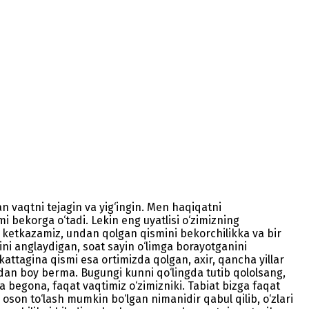
gan vaqtni tejagin va yig‘ingin. Men haqiqatni
mi bekorga o‘tadi. Lekin eng uyatlisi o‘zimizning
ga ketkazamiz, undan qolgan qismini bekorchilikka va bir
ni anglaydigan, soat sayin o‘limga borayotganini
ttagina qismi esa ortimizda qolgan, axir, qancha yillar
‘ldan boy berma. Bugungi kunni qo‘lingda tutib qololsang,
 begona, faqat vaqtimiz o‘zimizniki. Tabiat bizga faqat
son to‘lash mumkin bo‘lgan nimanidir qabul qilib, o‘zlari