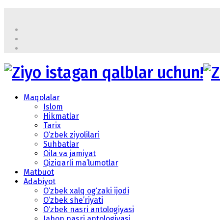
Maqolalar
Islom
Hikmatlar
Tarix
O‘zbek ziyolilari
Suhbatlar
Oila va jamiyat
Qiziqarli ma’lumotlar
Matbuot
Adabiyot
O‘zbek xalq og‘zaki ijodi
O‘zbek she’riyati
O‘zbek nasri antologiyasi
Jahon nasri antologiyasi