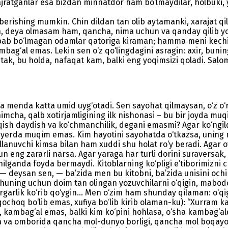
ni ajratganlar esa bizdan minnatdor ham bo‘lmaydilar, holbuki
ol berishing mumkin. Chin dildan tan olib aytamanki, xarajat 
, deya olmasam ham, qancha, nima uchun va qanday qilib yo
abab bo‘lmagan odamlar qatoriga kiraman; hamma meni kechir
bag‘al emas. Lekin sen o‘z qo‘lingdagini asragin: axir, buni
tak, bu holda, nafaqat kam, balki eng yoqimsizi qoladi. Salom
menda katta umid uyg‘otadi. Sen sayohat qilmaysan, o‘z o‘rn
imcha, qalb xotirjamligining ilk nishonasi – bu bir joyda muq
o‘qish daydish va ko‘chmanchilik, degani emasmi? Agar ko‘ngil
yerda muqim emas. Kim hayotini sayohatda o‘tkazsa, uning mez
ullanuvchi kimsa bilan ham xuddi shu holat ro‘y beradi. Agar 
chun eng zararli narsa. Agar yaraga har turli dorini suraversa
lganda foyda bermaydi. Kitoblarning ko‘pligi e’tiborimizni ch
— deysan sen, — ba’zida men bu kitobni, ba’zida unisini ochib
. Shuning uchun doim tan olingan yozuvchilarni o‘qigin, mabo
yorgarlik ko‘rib qo‘ygin... Men o‘zim ham shunday qilaman: o
oq bo‘lib emas, xufiya bo‘lib kirib olaman-ku): “Xurram kamb
 kambag‘al emas, balki kim ko‘pini hohlasa, o‘sha kambag‘aldi
da va omborida qancha mol-dunyo borligi, qancha mol boqayo