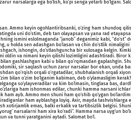
arur narsalarga ega bo‘lish, ko‘pi senga yetarli bo‘lgani. Sal
bsan. Ammo keyin ogohlantiribsanki, o‘zing ham shundoq qi
xatingda uni do‘stim, deb tan olayapsan va yana rad etayap
hning ismini eslolmaganda “janob” deganimiz kabi, “do‘st” d
 u holda sen adashgan bo‘lasan va chin do‘stlik nimaligini
tlashgach, ishongin, do‘stlashguncha bir xulosaga kelgin. Kimk
i oldin va nimani keyin qilishi lozimligini adashtiradi. Biror 
ing bilan gashlashgan kabi u bilan qo‘rqmasdan gaplashgin.
odomiki, sir saqlash uchun zarur narsalar bor ekan, unda barc
shdan qo‘rqish orqali o‘rgatadilar, shubhalanish orqali xiyon
‘zim bilan o‘zim bo‘lganim kabiman, deb o‘ylamasligim kerak
elganga so‘ylayveradilar va kim bo‘lmasin, tinglasa bas, dard
sa, o‘zlariga ham ishonmas edilar, chunki hamma narsani ichlar
ham ayb. Ammo men shuni ham qo‘shib qo‘ygan bo‘lardim: bir
tiradiganlar ham ayblashga loyiq. Axir, mayda tashvishlarga 
ash xotirjamlik emas, balki erkalik va tartibsizlik belgisi. 
yorug‘ narsalarni ham xira ko‘radi”. Hamma narsa uyg‘un bo‘lm
kun va tunni yaratganini aytadi. Salomat bo‘l.