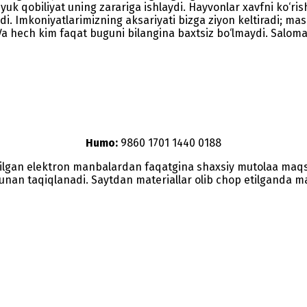
yuk qobiliyat uning zarariga ishlaydi. Hayvonlar xavfni ko‘r
i. Imkoniyatlarimizning aksariyati bizga ziyon keltiradi; masa
 Va hech kim faqat buguni bilangina baxtsiz bo‘lmaydi. Salomat
Humo:
9860 1701 1440 0188
etilgan elektron manbalardan faqatgina shaxsiy mutolaa maq
nunan taqiqlanadi. Saytdan materiallar olib chop etilganda man