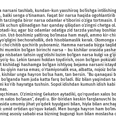
a narsani tashlab, kundan-kun yaxshiroq bo‘lishga intili
balki senga o‘tinaman. Faqat bir narsa haqida ogohlantirib 
arzingda biror narsa odamlar e’tiborini o‘ziga tortmasin. Bet
k uchun qilinadigan har qanday qiliqdan o‘zingni chetga ol. Ax
g‘otadi-ku; agar biz odamlar odatiga zid tarzda yashay boshla
in. Ust-boshimiz yaltiroq bo‘lmasa ham mayli, ammo kir-chir 
 yo‘qligini bechorahollik, deb hisoblamaslik kerak. Olomo
rni cho‘chitib qochirib yuboramiz. Hamma narsada bizga taqlid
i mumkin bo‘lgan birinchi narsa – bu kishilar orasida yashay 
zga nisbatan tahsin uyg‘otishi lozim bo‘lgan narsa kulgi va g‘i
‘q-ku. Lekin tanani holdan toydirish, oson bo‘lgan pokizali
at kishidagi hashamga bo‘lgan ishtiyoq bejama narsani istay
, bu qiyin narsa emas; o‘rtamiyonalik esa, albatta, nojoiz b
in, kishilar unga hayron bo‘lsa ham, tan bersin. “Bu qanaqasi 
, bo‘lganda ham juda katta farq bo‘ladi. Biz bilan yaqindan 
izni ko‘rib hayratga tushsin. Sopol idishdan kumush idish kab
mas.
qchiman. O‘zimizning Gekaton aytadiki, qo‘rquvdan xalos bo
am xalos bo‘lasan”, deydi u. Bir-biridan keskin farqlanuvchi 
sida umumiy jihat yo‘qdek tuyulgani bilan, hiyla bilan anchagin
di: umid ortidan qo‘rquv keladi. Men bunga hayron ham bo‘lm
ning asosiy sababi esa bizning bugungi kun bilan moslasha o