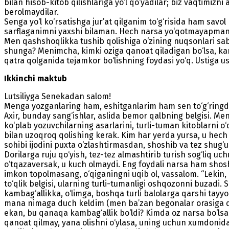
bilan hisob-kitob qilishlariga yo‘l qo‘yadilar; biz vaqtimiz
berolmaydilar.
Senga yo‘l ko‘rsatishga jur’at qilganim to‘g‘risida ham sav
sarflaganimni yaxshi bilaman. Hech narsa yo‘qotmayapman
Men qashshoqlikka tushib qolishiga o‘zining nuqsonlari s
shunga? Menimcha, kimki oziga qanoat qiladigan bo‘lsa, kam
qatra qolganida tejamkor bo‘lishning foydasi yo‘q. Ustiga us
Ikkinchi maktub
Lutsiliyga Senekadan salom!
Menga yozganlaring ham, eshitganlarim ham sen to‘g‘ringda 
Axir, bunday sang‘ishlar, aslida bemor qalbning belgisi. Men
ko‘plab yozuvchilarning asarlarini, turli-tuman kitoblarni 
bilan uzoqroq qolishing kerak. Kim har yerda yursa, u hech 
sohibi ijodini puxta o‘zlashtirmasdan, shoshib va tez shug‘
Dorilarga ruju qo‘yish, tez-tez almashtirib turish sog‘liq u
o‘tqazaversak, u kuch olmaydi. Eng foydali narsa ham shoshi
imkon topolmasang, o‘qiganingni uqib ol, vassalom. “Lekin, 
to‘qlik belgisi, ularning turli-tumanligi oshqozonni buzadi
kambag‘allikka, o‘limga, boshqa turli balolarga qarshi tay
mana nimaga duch keldim (men ba’zan begonalar orasiga qoch
ekan, bu qanaqa kambag‘allik bo‘ldi? Kimda oz narsa bo‘lsa,
qanoat qilmay, yana olishni o‘ylasa, uning uchun xumdoni