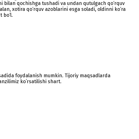
ishi bilan qochishga tushadi va undan qutulgach qo‘rquv
lan, xotira qo‘rquv azoblarini esga soladi, oldinni ko‘ra
 bo‘l.
sadida foydalanish mumkin. Tijoriy maqsadlarda
zilimiz koʻrsatilishi shart.