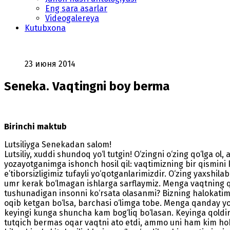
Eng sara asarlar
Videogalereya
Kutubxona
23 июня 2014
Seneka. Vaqtingni boy berma
Birinchi maktub
Lutsiliyga Senekadan salom!
Lutsiliy, xuddi shundoq yo‘l tutgin! O‘zingni o‘zing qo‘lga ol
yozayotganimga ishonch hosil qil: vaqtimizning bir qismini ku
e’tiborsizligimiz tufayli yo‘qotganlarimizdir. O‘zing yaxshi
umr kerak bo‘lmagan ishlarga sarflaymiz. Menga vaqtning qa
tushunadigan insonni ko‘rsata olasanmi? Bizning halokatimi
oqib ketgan bo‘lsa, barchasi o‘limga tobe. Menga qanday yoz
keyingi kunga shuncha kam bog‘liq bo‘lasan. Keyinga qoldir
tutqich bermas oqar vaqtni ato etdi, ammo uni ham kim hohl