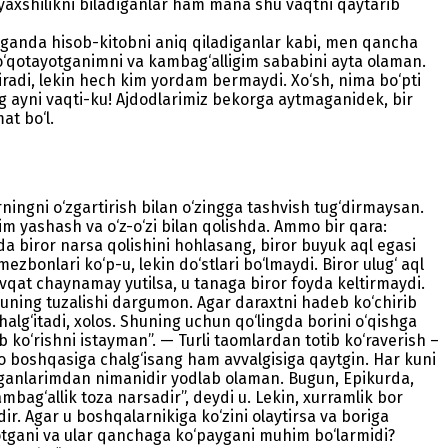
, yaxshilikni biladiganlar ham mana shu vaqtni qaytarib
qilganda hisob-kitobni aniq qiladiganlar kabi, men qancha
‘qotayotganimni va kambag‘alligim sababini ayta olaman.
adi, lekin hech kim yordam bermaydi. Xo‘sh, nima bo‘pti
ng ayni vaqti-ku! Ajdodlarimiz bekorga aytmaganidek, bir
at bo‘l.
ingni o‘zgartirish bilan o‘zingga tashvish tug‘dirmaysan.
im yashash va o‘z-o‘zi bilan qolishda. Ammo bir qara:
da biror narsa qolishini hohlasang, biror buyuk aql egasi
bonlari ko‘p-u, lekin do‘stlari bo‘lmaydi. Biror ulug‘ aql
ovqat chaynamay yutilsa, u tanaga biror foyda keltirmaydi.
k, uning tuzalishi dargumon. Agar daraxtni hadeb ko‘chirib
alg‘itadi, xolos. Shuning uchun qo‘lingda borini o‘qishga
 ko‘rishni istayman”. — Turli taomlardan totib ko‘raverish –
do boshqasiga chalg‘isang ham avvalgisiga qaytgin. Har kuni
‘qiganlarimdan nimanidir yodlab olaman. Bugun, Epikurda,
ag‘allik toza narsadir”, deydi u. Lekin, xurramlik bor
r. Agar u boshqalarnikiga ko‘zini olaytirsa va boriga
tgani va ular qanchaga ko‘paygani muhim bo‘larmidi?