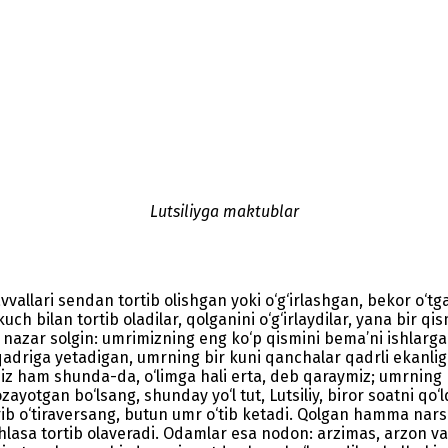
Lutsiliyga maktublar
, avvallari sendan tortib olishgan yoki o‘g‘irlashgan, bekor o‘t
ch bilan tortib oladilar, qolganini o‘g‘irlaydilar, yana bir qis
lab nazar solgin: umrimizning eng ko‘p qismini bema’ni ishlar
driga yetadigan, umrning bir kuni qanchalar qadrli ekanligi
z ham shunda-da, o‘limga hali erta, deb qaraymiz; umrning ka
ayotgan bo‘lsang, shunday yo‘l tut, Lutsiliy, biror soatni qo
ib o‘tiraversang, butun umr o‘tib ketadi. Qolgan hamma narsa
asa tortib olaveradi. Odamlar esa nodon: arzimas, arzon va o