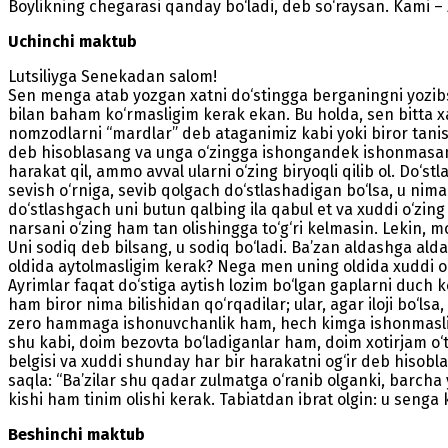
Boylikning chegarasi qanday bo‘ladi, deb so‘raysan. Kami – z
Uchinchi maktub
Lutsiliyga Senekadan salom!
Sen menga atab yozgan xatni do‘stingga berganingni yozi
bilan baham ko‘rmasligim kerak ekan. Bu holda, sen bitta 
nomzodlarni “mardlar” deb ataganimiz kabi yoki biror tanis
deb hisoblasang va unga o‘zingga ishongandek ishonmasang,
harakat qil, ammo avval ularni o‘zing biryoqli qilib ol. Do‘s
sevish o‘rniga, sevib qolgach do‘stlashadigan bo‘lsa, u niman
do‘stlashgach uni butun qalbing ila qabul et va xuddi o‘z
narsani o‘zing ham tan olishingga to‘g‘ri kelmasin. Lekin, m
Uni sodiq deb bilsang, u sodiq bo‘ladi. Ba’zan aldashga alda
oldida aytolmasligim kerak? Nega men uning oldida xuddi o
Ayrimlar faqat do‘stiga aytish lozim bo‘lgan gaplarni duch k
ham biror nima bilishidan qo‘rqadilar; ular, agar iloji bo‘l
zero hammaga ishonuvchanlik ham, hech kimga ishonmaslik 
shu kabi, doim bezovta bo‘ladiganlar ham, doim xotirjam o‘
belgisi va xuddi shunday har bir harakatni og‘ir deb hisobl
saqla: “Ba’zilar shu qadar zulmatga o‘ranib olganki, barcha 
kishi ham tinim olishi kerak. Tabiatdan ibrat olgin: u senga 
Beshinchi maktub