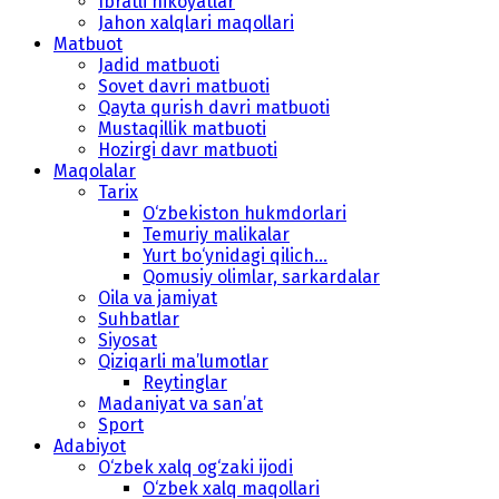
Ibratli hikoyatlar
Jahon xalqlari maqollari
Matbuot
Jadid matbuoti
Sovet davri matbuoti
Qayta qurish davri matbuoti
Mustaqillik matbuoti
Hozirgi davr matbuoti
Maqolalar
Tarix
O‘zbekiston hukmdorlari
Temuriy malikalar
Yurt bo‘ynidagi qilich...
Qomusiy olimlar, sarkardalar
Oila va jamiyat
Suhbatlar
Siyosat
Qiziqarli ma’lumotlar
Reytinglar
Madaniyat va san’at
Sport
Adabiyot
O‘zbek xalq og‘zaki ijodi
O‘zbek xalq maqollari