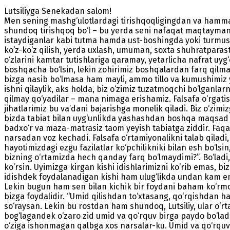
Lutsiliyga Senekadan salom!
Men sening mashg‘ulotlardagi tirishqoqligingdan va hamm
shundoq tirishqoq bo‘l – bu yerda seni nafaqat maqtayman, 
istaydiganlar kabi tutma hamda ust-boshingda yoki turmush t
ko‘z-ko‘z qilish, yerda uxlash, umuman, soxta shuhratparastli
o‘zlarini kamtar tutishlariga qaramay, yetarlicha nafrat uy
boshqacha bo‘lsin, lekin zohirimiz boshqalardan farq qilmas
bizga nasib bo‘lmasa ham mayli, ammo tillo va kumushimiz
ishni qilaylik, aks holda, biz o‘zimiz tuzatmoqchi bo‘lganla
qilmay qo‘yadilar – mana nimaga erishamiz. Falsafa o‘rgatish
jihatlarimiz bu va’dani bajarishga monelik qiladi. Biz o‘zimi
bizda tabiat bilan uyg‘unlikda yashashdan boshqa maqsad yo
badxo‘r va maza-matrasiz taom yeyish tabiatga ziddir. Faq
narsadan voz kechadi. Falsafa o‘rtamiyonalikni talab qiladi
hayotimizdagi ezgu fazilatlar ko‘pchilikniki bilan esh bo‘ls
bizning o‘rtamizda hech qanday farq bo‘lmaydimi?”. Bo‘ladi
ko‘rsin. Uyimizga kirgan kishi idishlarimizni ko‘rib emas, b
idishdek foydalanadigan kishi ham ulug‘likda undan kam e
Lekin bugun ham sen bilan kichik bir foydani baham ko‘rmo
bizga foydalidir. “Umid qilishdan to‘xtasang, qo‘rqishdan h
so‘raysan. Lekin bu rostdan ham shundoq, Lutsiliy, ular o‘rta
bog‘lagandek o‘zaro zid umid va qo‘rquv birga paydo bo‘la
o‘ziga ishonmagan qalbga xos narsalar-ku. Umid va qo‘rquv