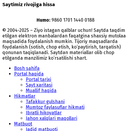
Saytimiz rivojiga hissa
Humo:
9860 1701 1440 0188
© 2004-2025 – Ziyo istagan qalblar uchun! Saytda taqdim
etilgan elektron manbalardan faqatgina shaxsiy mutolaa
maqsadida foydalanish mumkin. Tijoriy maqsadlarda
foydalanish (sotish, chop etish, ko‘paytirish, tarqatish)
qonunan taqiqlanadi. Saytdan materiallar olib chop
etilganda manzilimiz koʻrsatilishi shart.
Bosh sahifa
Portal haqida
Portal tarixi
Sayt xaritasi
Muallif haqida
Hikmatlar
Tafakkur gulshani
Mumtoz faylasuflar hikmati
Ibratli hikoyatlar
Jahon xalqlari maqollari
Matbuot
Jadid matbuoti