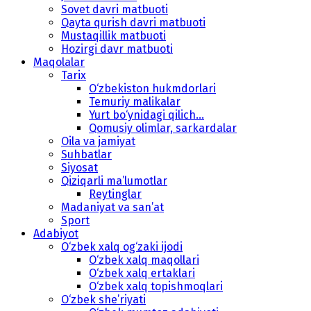
Sovet davri matbuoti
Qayta qurish davri matbuoti
Mustaqillik matbuoti
Hozirgi davr matbuoti
Maqolalar
Tarix
O‘zbekiston hukmdorlari
Temuriy malikalar
Yurt bo‘ynidagi qilich...
Qomusiy olimlar, sarkardalar
Oila va jamiyat
Suhbatlar
Siyosat
Qiziqarli ma’lumotlar
Reytinglar
Madaniyat va san’at
Sport
Adabiyot
O‘zbek xalq og‘zaki ijodi
O‘zbek xalq maqollari
O‘zbek xalq ertaklari
O‘zbek xalq topishmoqlari
O‘zbek she’riyati