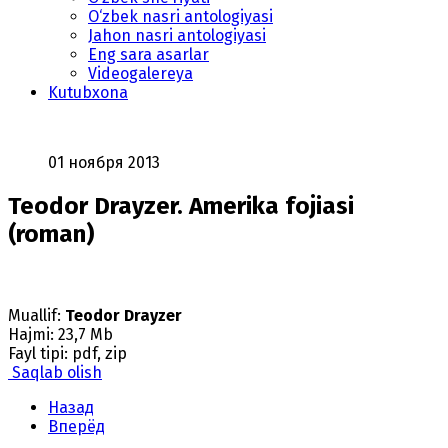
O‘zbek nasri antologiyasi
Jahon nasri antologiyasi
Eng sara asarlar
Videogalereya
Kutubxona
01 ноября 2013
Teodor Drayzer. Amerika fojiasi
(roman)
Muallif:
Teodor Drayzer
Hajmi: 23,7 Mb
Fayl tipi: pdf, zip
Saqlab olish
Назад
Вперёд