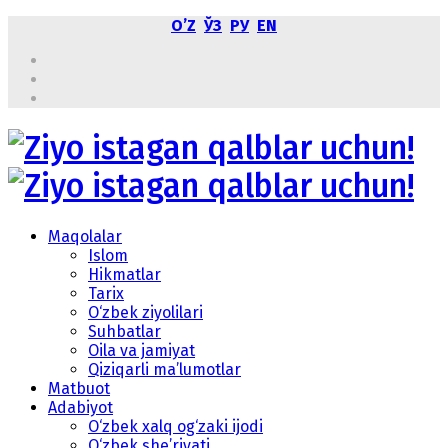
OʼZ
ЎЗ
РУ
EN
Maqolalar
Islom
Hikmatlar
Tarix
O‘zbek ziyolilari
Suhbatlar
Oila va jamiyat
Qiziqarli ma’lumotlar
Matbuot
Adabiyot
O‘zbek xalq og‘zaki ijodi
O‘zbek she’riyati