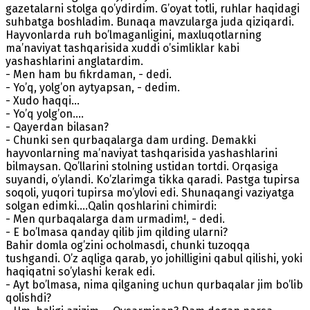
gazetalarni stolga qo’ydirdim. G’oyat totli, ruhlar haqidagi
suhbatga boshladim. Bunaqa mavzularga juda qiziqardi.
Hayvonlarda ruh bo’lmaganligini, maxluqotlarning
ma’naviyat tashqarisida xuddi o’simliklar kabi
yashashlarini anglatardim.
- Men ham bu fikrdaman, - dedi.
- Yo’q, yolg’on aytyapsan, - dedim.
- Xudo haqqi…
- Yo’q yolg’on….
- Qayerdan bilasan?
- Chunki sen qurbaqalarga dam urding. Demakki
hayvonlarning ma’naviyat tashqarisida yashashlarini
bilmaysan. Qo’llarini stolning ustidan tortdi. Orqasiga
suyandi, o’ylandi. Ko’zlarimga tikka qaradi. Pastga tupirsa
soqoli, yuqori tupirsa mo’ylovi edi. Shunaqangi vaziyatga
solgan edimki….Qalin qoshlarini chimirdi:
- Men qurbaqalarga dam urmadim!, - dedi.
- E bo’lmasa qanday qilib jim qilding ularni?
Bahir domla og’zini ocholmasdi, chunki tuzoqqa
tushgandi. O’z aqliga qarab, yo johilligini qabul qilishi, yoki
haqiqatni so’ylashi kerak edi.
- Ayt bo’lmasa, nima qilganing uchun qurbaqalar jim bo’lib
qolishdi?