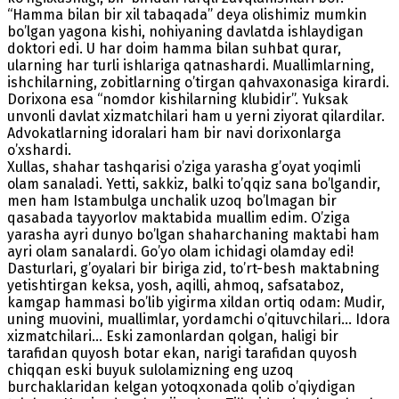
“Hamma bilan bir xil tabaqada” deya olishimiz mumkin
bo’lgan yagona kishi, nohiyaning davlatda ishlaydigan
doktori edi. U har doim hamma bilan suhbat qurar,
ularning har turli ishlariga qatnashardi. Muallimlarning,
ishchilarning, zobitlarning o’tirgan qahvaxonasiga kirardi.
Dorixona esa “nomdor kishilarning klubidir”. Yuksak
unvonli davlat xizmatchilari ham u yerni ziyorat qilardilar.
Advokatlarning idoralari ham bir navi dorixonlarga
o’xshardi.
Xullas, shahar tashqarisi o’ziga yarasha g’oyat yoqimli
olam sanaladi. Yetti, sakkiz, balki to’qqiz sana bo’lgandir,
men ham Istambulga unchalik uzoq bo’lmagan bir
qasabada tayyorlov maktabida muallim edim. O’ziga
yarasha ayri dunyo bo’lgan shaharchaning maktabi ham
ayri olam sanalardi. Go’yo olam ichidagi olamday edi!
Dasturlari, g’oyalari bir biriga zid, to’rt-besh maktabning
yetishtirgan keksa, yosh, aqilli, ahmoq, safsataboz,
kamgap hammasi bo’lib yigirma xildan ortiq odam: Mudir,
uning muovini, muallimlar, yordamchi o’qituvchilari… Idora
xizmatchilari… Eski zamonlardan qolgan, haligi bir
tarafidan quyosh botar ekan, narigi tarafidan quyosh
chiqqan eski buyuk sulolamizning eng uzoq
burchaklaridan kelgan yotoqxonada qolib o’qiydigan