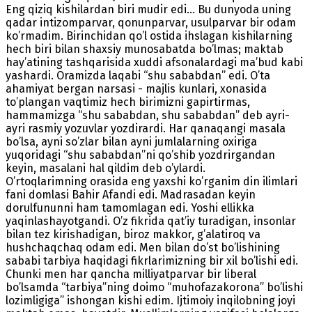
Eng qiziq kishilardan biri mudir edi… Bu dunyoda uning
qadar intizomparvar, qonunparvar, usulparvar bir odam
ko’rmadim. Birinchidan qo’l ostida ihslagan kishilarning
hech biri bilan shaxsiy munosabatda bo’lmas; maktab
hay’atining tashqarisida xuddi afsonalardagi ma’bud kabi
yashardi. Oramizda laqabi “shu sababdan” edi. O’ta
ahamiyat bergan narsasi - majlis kunlari, xonasida
to’plangan vaqtimiz hech birimizni gapirtirmas,
hammamizga “shu sababdan, shu sababdan” deb ayri-
ayri rasmiy yozuvlar yozdirardi. Har qanaqangi masala
bo’lsa, ayni so’zlar bilan ayni jumlalarning oxiriga
yuqoridagi “shu sababdan”ni qo’shib yozdrirgandan
keyin, masalani hal qildim deb o’ylardi.
O’rtoqlarimning orasida eng yaxshi ko’rganim din ilimlari
fani domlasi Bahir Afandi edi. Madrasadan keyin
dorulfununni ham tamomlagan edi. Yoshi ellikka
yaqinlashayotgandi. O’z fikrida qat’iy turadigan, insonlar
bilan tez kirishadigan, biroz makkor, g’alatiroq va
hushchaqchaq odam edi. Men bilan do’st bo’lishining
sababi tarbiya haqidagi fikrlarimizning bir xil bo’lishi edi.
Chunki men har qancha milliyatparvar bir liberal
bo’lsamda “tarbiya”ning doimo “muhofazakorona” bo’lishi
lozimligiga” ishongan kishi edim. Ijtimoiy inqilobning joyi