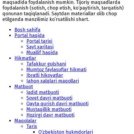
maqsadida foydalanish mumkin. Tijoriy maqsadlarda
foydalanish (sotish, chop etish, ko‘paytirish, tarqatish)
qonunan taqiqlanadi. Saytdan materiallar olib chop
etilganda manzilimiz koʻrsatilishi shart.
Bosh sahifa
Portal haqida
Portal tarixi
Sayt xaritasi
Muallif haqida
Hikmatlar
Tafakkur gulshani
Mumtoz faylasuflar hikmati
Ibratli hikoyatlar
Jahon xalqlari maqollari
Matbuot
Jadid matbuoti
Sovet davri matbuoti
Qayta qurish davri matbuoti
Mustaqillik matbuoti
Hozirgi davr matbuoti
Maqolalar
Tarix
O‘zbekiston hukmdorlari