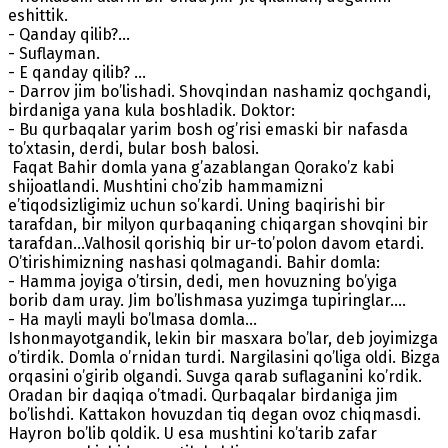
eshittik.
- Qanday qilib?...
- Suflayman.
- E qanday qilib? …
- Darrov jim bo’lishadi. Shovqindan nashamiz qochgandi,
birdaniga yana kula boshladik. Doktor:
- Bu qurbaqalar yarim bosh og’risi emaski bir nafasda
to’xtasin, derdi, bular bosh balosi.
Faqat Bahir domla yana g’azablangan Qorako’z kabi
shijoatlandi. Mushtini cho’zib hammamizni
e’tiqodsizligimiz uchun so’kardi. Uning baqirishi bir
tarafdan, bir milyon qurbaqaning chiqargan shovqini bir
tarafdan…Valhosil qorishiq bir ur-to’polon davom etardi.
O’tirishimizning nashasi qolmagandi. Bahir domla:
- Hamma joyiga o’tirsin, dedi, men hovuzning bo’yiga
borib dam uray. Jim bo’lishmasa yuzimga tupiringlar….
- Ha mayli mayli bo’lmasa domla…
Ishonmayotgandik, lekin bir masxara bo’lar, deb joyimizga
o’tirdik. Domla o’rnidan turdi. Nargilasini qo’liga oldi. Bizga
orqasini o’girib olgandi. Suvga qarab suflaganini ko’rdik.
Oradan bir daqiqa o’tmadi. Qurbaqalar birdaniga jim
bo’lishdi. Kattakon hovuzdan tiq degan ovoz chiqmasdi.
Hayron bo’lib qoldik. U esa mushtini ko’tarib zafar