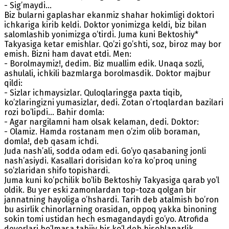
- Sig’maydi…
Biz bularni gaplashar ekanmiz shahar hokimligi doktori
ichkariga kirib keldi. Doktor yonimizga keldi, biz bilan
salomlashib yonimizga o’tirdi. Juma kuni Bektoshiy*
Takyasiga ketar emishlar. Qo’zi go’shti, soz, biroz may bor
emish. Bizni ham davat etdi. Men:
- Borolmaymiz!, dedim. Biz muallim edik. Unaqa sozli,
ashulali, ichkili bazmlarga borolmasdik. Doktor majbur
qildi:
- Sizlar ichmaysizlar. Quloqlaringga paxta tiqib,
ko’zlaringizni yumasizlar, dedi. Zotan o’rtoqlardan bazilari
rozi bo’lipdi… Bahir domla:
- Agar nargilamni ham olsak kelaman, dedi. Doktor:
- Olamiz. Hamda rostanam men o’zim olib boraman,
domla!, deb qasam ichdi.
Juda nash’ali, sodda odam edi. Go’yo qasabaning jonli
nash’asiydi. Kasallari dorisidan ko’ra ko’proq uning
so’zlaridan shifo topishardi.
Juma kuni ko’pchilik bo’lib Bektoshiy Takyasiga qarab yo’l
oldik. Bu yer eski zamonlardan top-toza qolgan bir
jannatning hayoliga o’hshardi. Tarih deb atalmish bo’ron
bu asirlik chinorlarning orasidan, oppoq yakka binoning
sokin tomi ustidan hech esmagandaydi go’yo. Atrofida
devorlari bo’lmasa tabiiy bir ko’l deb hisoblanarlik