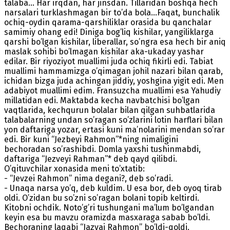
talaba… Har irqdan, har jinsdan. Tillaridan boshqa hech
narsalari turklashmagan bir to’da bola…Faqat, bunchalik
ochiq-oydin qarama-qarshiliklar orasida bu qanchalar
samimiy ohang edi! Diniga bog’liq kishilar, yangiliklarga
qarshi bo’lgan kishilar, liberallar, so’ngra esa hech bir aniq
maslak sohibi bo’lmagan kishilar aka-ukaday yashar
edilar. Bir riyoziyot muallimi juda ochiq fikirli edi. Tabiat
muallimi hammamizga o’qimagan johil nazari bilan qarab,
ichidan bizga juda achingan jiddiy, yoshgina yigit edi. Men
adabiyot muallimi edim. Fransuzcha muallimi esa Yahudiy
millatidan edi. Maktabda kecha navbatchisi bo’lgan
vaqtlarida, kechqurun bolalar bilan qilgan suhbatlarida
talabalarning undan so’ragan so’zlarini lotin harflari bilan
yon daftariga yozar, ertasi kuni ma’nolarini mendan so’rar
edi. Bir kuni “Jezbeyi Rahmon”*ning nimaligini
bechoradan so’rashibdi. Domla yaxshi tushinmabdi,
daftariga “Jezveyi Rahman”* deb qayd qilibdi.
O’qituvchilar xonasida meni to’xtatib:
- “Jevzei Rahmon” nima degani?, deb so’radi.
- Unaqa narsa yo’q, deb kuldim. U esa bor, deb oyoq tirab
oldi. O’zidan bu so’zni so’ragan bolani topib keltirdi.
Kitobni ochdik. Noto’g’ri tushungani ma’lum bo’lgandan
keyin esa bu mavzu oramizda masxaraga sabab bo’ldi.
Bechoraning laqabi “Jazvai Rahmon” bo’ldi-qoldi.