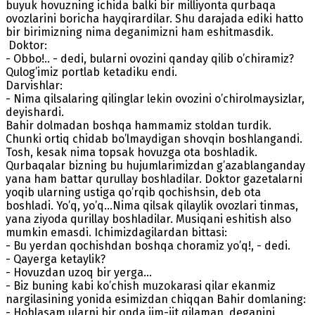
buyuk hovuzning ichida balki bir milliyonta qurbaqa
ovozlarini boricha hayqirardilar. Shu darajada ediki hatto
bir birimizning nima deganimizni ham eshitmasdik.
Doktor:
- Obbo!.. - dedi, bularni ovozini qanday qilib o’chiramiz?
Qulog’imiz portlab ketadiku endi.
Darvishlar:
- Nima qilsalaring qilinglar lekin ovozini o’chirolmaysizlar,
deyishardi.
Bahir dolmadan boshqa hammamiz stoldan turdik.
Chunki ortiq chidab bo’lmaydigan shovqin boshlangandi.
Tosh, kesak nima topsak hovuzga ota boshladik.
Qurbaqalar bizning bu hujumlarimizdan g’azablanganday
yana ham battar qurullay boshladilar. Doktor gazetalarni
yoqib ularning ustiga qo’rqib qochishsin, deb ota
boshladi. Yo’q, yo’q…Nima qilsak qilaylik ovozlari tinmas,
yana ziyoda qurillay boshladilar. Musiqani eshitish also
mumkin emasdi. Ichimizdagilardan bittasi:
- Bu yerdan qochishdan boshqa choramiz yo’q!, - dedi.
- Qayerga ketaylik?
- Hovuzdan uzoq bir yerga…
- Biz buning kabi ko’chish muzokarasi qilar ekanmiz
nargilasining yonida esimizdan chiqqan Bahir domlaning:
- Hohlasam ularni bir onda jim-jit qilaman, deganini