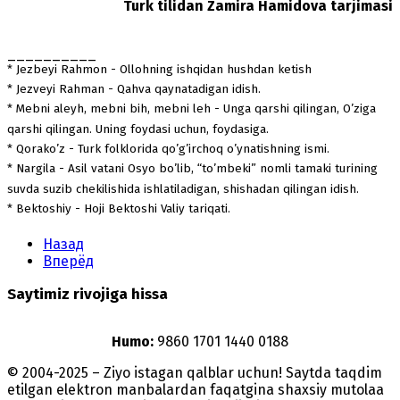
Turk tilidan Zamira Hamidova tarjimasi
__________
* Jezbeyi Rahmon - Ollohning ishqidan hushdan ketish
* Jezveyi Rahman - Qahva qaynatadigan idish.
* Mebni aleyh, mebni bih, mebni leh - Unga qarshi qilingan, O’ziga
qarshi qilingan. Uning foydasi uchun, foydasiga.
* Qorako’z - Turk folklorida qo’g’irchoq o’ynatishning ismi.
* Nargila - Asil vatani Osyo bo’lib, “to’mbeki” nomli tamaki turining
suvda suzib chekilishida ishlatiladigan, shishadan qilingan idish.
* Bektoshiy - Hoji Bektoshi Valiy tariqati.
Назад
Вперёд
Saytimiz rivojiga hissa
Humo:
9860 1701 1440 0188
© 2004-2025 – Ziyo istagan qalblar uchun! Saytda taqdim
etilgan elektron manbalardan faqatgina shaxsiy mutolaa