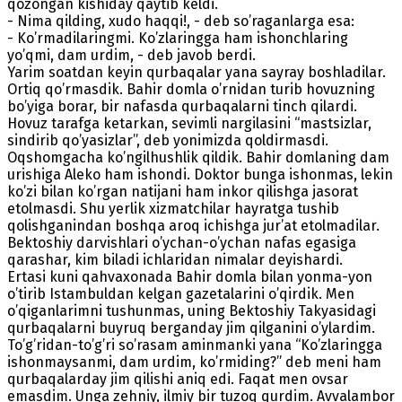
qozongan kishiday qaytib keldi.
- Nima qilding, xudo haqqi!, - deb so’raganlarga esa:
- Ko’rmadilaringmi. Ko’zlaringga ham ishonchlaring
yo’qmi, dam urdim, - deb javob berdi.
Yarim soatdan keyin qurbaqalar yana sayray boshladilar.
Ortiq qo’rmasdik. Bahir domla o’rnidan turib hovuzning
bo’yiga borar, bir nafasda qurbaqalarni tinch qilardi.
Hovuz tarafga ketarkan, sevimli nargilasini “mastsizlar,
sindirib qo’yasizlar”, deb yonimizda qoldirmasdi.
Oqshomgacha ko’ngilhushlik qildik. Bahir domlaning dam
urishiga Aleko ham ishondi. Doktor bunga ishonmas, lekin
ko’zi bilan ko’rgan natijani ham inkor qilishga jasorat
etolmasdi. Shu yerlik xizmatchilar hayratga tushib
qolishganindan boshqa aroq ichishga jur’at etolmadilar.
Bektoshiy darvishlari o’ychan-o’ychan nafas egasiga
qarashar, kim biladi ichlaridan nimalar deyishardi.
Ertasi kuni qahvaxonada Bahir domla bilan yonma-yon
o’tirib Istambuldan kelgan gazetalarini o’qirdik. Men
o’qiganlarimni tushunmas, uning Bektoshiy Takyasidagi
qurbaqalarni buyruq berganday jim qilganini o’ylardim.
To’g’ridan-to’g’ri so’rasam aminmanki yana “Ko’zlaringga
ishonmaysanmi, dam urdim, ko’rmiding?” deb meni ham
qurbaqalarday jim qilishi aniq edi. Faqat men ovsar
emasdim. Unga zehniy, ilmiy bir tuzoq qurdim. Avvalambor