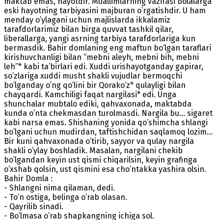
maktab emas, hayotdir. Muallimlarning vazifasi bolalarga
eski hayotning tarbiyasini majburan o’rgatishdir. U ham
menday o’ylagani uchun majlislarda ikkalamiz
tarafdorlarimiz bilan birga quvvat tashkil qilar,
liberallarga, yangi asrning tarbiya tarafdorlariga kun
bermasdik. Bahir domlaning eng maftun bo’lgan taraflari
kirishuvchanligi bilan “mebni aleyh, mebni bih, mebni
leh”* kabi ta’birlari edi. Xuddi urishayotganday gapirar,
so’zlariga xuddi musht shakli vujudlar bermoqchi
bo’lganday o’ng qo’lini bir Qorako’z* qulayligi bilan
chayqardi. Kamchiligi faqat nargilasi* edi. Unga
shunchalar mubtalo ediki, qahvaxonada, maktabda
kunda o’nta chekmasdan turolmasdi. Nargila bu… sigaret
kabi narsa emas. Shishaning yonida qo’shimcha shlangi
bo’lgani uchun mudirdan, taftishchidan saqlamoq lozim…
Bir kuni qahvaxonada o’tirib, sayyor va qulay nargila
shakli o’ylay boshladik. Masalan, nargilani chekib
bo’lgandan keyin ust qismi chiqarilsin, keyin grafinga
o’xshab qolsin, ust qismini esa cho’ntakka yashira olsin.
Bahir Domla :
- Shlangni nima qilaman, dedi.
- To’n ostiga, belinga o’rab olasan.
- Qayrilib sinadi.
- Bo’lmasa o’rab shapkangning ichiga sol.