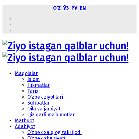
OʼZ
ЎЗ
РУ
EN
Maqolalar
Islom
Hikmatlar
Tarix
O‘zbek ziyolilari
Suhbatlar
Oila va jamiyat
Qiziqarli ma’lumotlar
Matbuot
Adabiyot
O‘zbek xalq og‘zaki ijodi
O‘zbek she’riyati