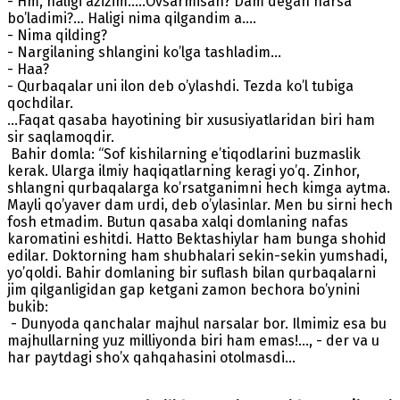
- Hm, haligi azizim…..Ovsarmisan? Dam degan narsa
bo’ladimi?... Haligi nima qilgandim a….
- Nima qilding?
- Nargilaning shlangini ko’lga tashladim…
- Haa?
- Qurbaqalar uni ilon deb o’ylashdi. Tezda ko’l tubiga
qochdilar.
…Faqat qasaba hayotining bir xususiyatlaridan biri ham
sir saqlamoqdir.
Bahir domla: “Sof kishilarning e’tiqodlarini buzmaslik
kerak. Ularga ilmiy haqiqatlarning keragi yo’q. Zinhor,
shlangni qurbaqalarga ko’rsatganimni hech kimga aytma.
Mayli qo’yaver dam urdi, deb o’ylasinlar. Men bu sirni hech
fosh etmadim. Butun qasaba xalqi domlaning nafas
karomatini eshitdi. Hatto Bektashiylar ham bunga shohid
edilar. Doktorning ham shubhalari sekin-sekin yumshadi,
yo’qoldi. Bahir domlaning bir suflash bilan qurbaqalarni
jim qilganligidan gap ketgani zamon bechora bo’ynini
bukib:
- Dunyoda qanchalar majhul narsalar bor. Ilmimiz esa bu
majhullarning yuz milliyonda biri ham emas!..., - der va u
har paytdagi sho’x qahqahasini otolmasdi…