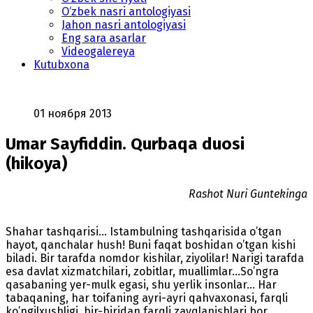
O‘zbek nasri antologiyasi
Jahon nasri antologiyasi
Eng sara asarlar
Videogalereya
Kutubxona
01 ноября 2013
Umar Sayfiddin. Qurbaqa duosi
(hikoya)
Rashot Nuri Guntekinga
Shahar tashqarisi… Istambulning tashqarisida o’tgan
hayot, qanchalar hush! Buni faqat boshidan o’tgan kishi
biladi. Bir tarafda nomdor kishilar, ziyolilar! Narigi tarafda
esa davlat xizmatchilari, zobitlar, muallimlar…So’ngra
qasabaning yer-mulk egasi, shu yerlik insonlar… Har
tabaqaning, har toifaning ayri-ayri qahvaxonasi, farqli
ko’ngilxushligi, bir-biridan farqli zavqlanishlari bor.