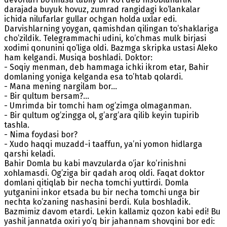
darajada buyuk hovuz, zumrad rangidagi ko’lankalar
ichida nilufarlar gullar ochgan holda uxlar edi.
Darvishlarning yoygan, qamishdan qilingan to’shaklariga
cho’zildik. Telegrammachi udini, ko’chmas mulk birjasi
xodimi qonunini qo’liga oldi. Bazmga skripka ustasi Aleko
ham kelgandi. Musiqa boshladi. Doktor:
- Soqiy menman, deb hammaga ichki ikrom etar, Bahir
domlaning yoniga kelganda esa to’htab qolardi.
- Mana mening nargilam bor…
- Bir qultum bersam?...
- Umrimda bir tomchi ham og’zimga olmaganman.
- Bir qultum og’zingga ol, g’arg’ara qilib keyin tupirib
tashla.
- Nima foydasi bor?
- Xudo haqqi muzadd-i taaffun, ya’ni yomon hidlarga
qarshi keladi.
Bahir Domla bu kabi mavzularda o’jar ko’rinishni
xohlamasdi. Og’ziga bir qadah aroq oldi. Faqat doktor
domlani qitiqlab bir necha tomchi yuttirdi. Domla
yutganini inkor etsada bu bir necha tomchi unga bir
nechta ko’zaning nashasini berdi. Kula boshladik.
Bazmimiz davom etardi. Lekin kallamiz qozon kabi edi! Bu
yashil jannatda oxiri yo’q bir jahannam shovqini bor edi: