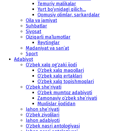
Temuriy malikalar
Yurt bo‘ynidagi qilich...
Qomusiy olimlar, sarkardalar
Oila va jamiyat
Suhbatlar
Siyosat
Qiziqarli ma’lumotlar
Reytinglar
Madaniyat va san’at
Sport
Adabiyot
O‘zbek xalq og‘zaki ijodi
O‘zbek xalq maqollari
O‘zbek xalq ertaklari
O‘zbek xalq topishmoqlari
O‘zbek she’riyati
O‘zbek mumtoz adabiyoti
Zamonaviy o‘zbek she’riyati
Muxlislar ijodidan
Jahon she’riyati
O‘zbek ziyolilari
Jahon adabiyoti
O‘zbek nasri antologiyasi