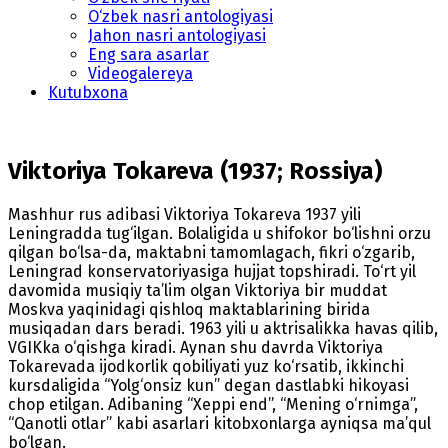
O‘zbek nasri antologiyasi
Jahon nasri antologiyasi
Eng sara asarlar
Videogalereya
Kutubxona
Viktoriya Tokareva (1937; Rossiya)
Mashhur rus adibasi Viktoriya Tokareva 1937 yili
Leningradda tug‘ilgan. Bolaligida u shifokor bo‘lishni orzu
qilgan bo‘lsa-da, maktabni tamomlagach, fikri o‘zgarib,
Leningrad konservatoriyasiga hujjat topshiradi. To‘rt yil
davomida musiqiy ta’lim olgan Viktoriya bir muddat
Moskva yaqinidagi qishloq maktablarining birida
musiqadan dars beradi. 1963 yili u aktrisalikka havas qilib,
VGIKka o‘qishga kiradi. Aynan shu davrda Viktoriya
Tokarevada ijodkorlik qobiliyati yuz ko‘rsatib, ikkinchi
kursdaligida “Yolg‘onsiz kun” degan dastlabki hikoyasi
chop etilgan. Adibaning “Xeppi end”, “Mening o‘rnimga”,
“Qanotli otlar” kabi asarlari kitobxonlarga ayniqsa ma’qul
bo‘lgan.