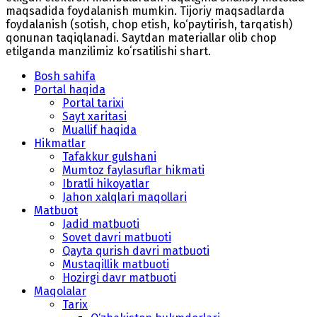
maqsadida foydalanish mumkin. Tijoriy maqsadlarda
foydalanish (sotish, chop etish, ko‘paytirish, tarqatish)
qonunan taqiqlanadi. Saytdan materiallar olib chop
etilganda manzilimiz koʻrsatilishi shart.
Bosh sahifa
Portal haqida
Portal tarixi
Sayt xaritasi
Muallif haqida
Hikmatlar
Tafakkur gulshani
Mumtoz faylasuflar hikmati
Ibratli hikoyatlar
Jahon xalqlari maqollari
Matbuot
Jadid matbuoti
Sovet davri matbuoti
Qayta qurish davri matbuoti
Mustaqillik matbuoti
Hozirgi davr matbuoti
Maqolalar
Tarix