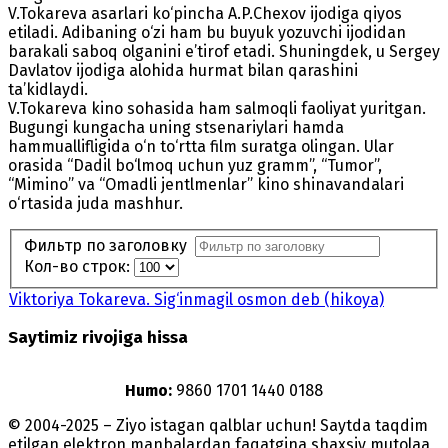
V.Tokareva asarlari ko‘pincha A.P.Chexov ijodiga qiyos
etiladi. Adibaning o‘zi ham bu buyuk yozuvchi ijodidan
barakali saboq olganini e’tirof etadi. Shuningdek, u Sergey
Davlatov ijodiga alohida hurmat bilan qarashini
ta’kidlaydi.
V.Tokareva kino sohasida ham salmoqli faoliyat yuritgan.
Bugungi kungacha uning stsenariylari hamda
hammuallifligida o‘n to‘rtta film suratga olingan. Ular
orasida “Dadil bo‘lmoq uchun yuz gramm”, “Tumor”,
“Mimino” va “Omadli jentlmenlar” kino shinavandalari
o‘rtasida juda mashhur.
Фильтр по заголовку
Кол-во строк:
Viktoriya Tokareva. Sig‘inmagil osmon deb (hikoya)
Saytimiz rivojiga hissa
Humo:
9860 1701 1440 0188
© 2004-2025 – Ziyo istagan qalblar uchun! Saytda taqdim
etilgan elektron manbalardan faqatgina shaxsiy mutolaa