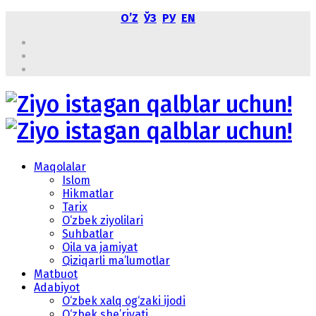
OʼZ
ЎЗ
РУ
EN
Maqolalar
Islom
Hikmatlar
Tarix
O‘zbek ziyolilari
Suhbatlar
Oila va jamiyat
Qiziqarli ma’lumotlar
Matbuot
Adabiyot
O‘zbek xalq og‘zaki ijodi
O‘zbek she’riyati