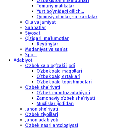
O‘zbekiston hukmdorlari
Temuriy malikalar
Yurt bo‘ynidagi qilich...
Qomusiy olimlar, sarkardalar
Oila va jamiyat
Suhbatlar
Siyosat
Qiziqarli ma’lumotlar
Reytinglar
Madaniyat va san’at
Sport
Adabiyot
O‘zbek xalq og‘zaki ijodi
O‘zbek xalq maqollari
O‘zbek xalq ertaklari
O‘zbek xalq topishmoqlari
O‘zbek she’riyati
O‘zbek mumtoz adabiyoti
Zamonaviy o‘zbek she’riyati
Muxlislar ijodidan
Jahon she’riyati
O‘zbek ziyolilari
Jahon adabiyoti
O‘zbek nasri antologiyasi