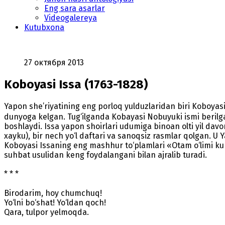
Eng sara asarlar
Videogalereya
Kutubxona
27 октября 2013
Koboyasi Issa (1763-1828)
Yapon she’riyatining eng porloq yulduzlaridan biri Koboya
dunyoga kelgan. Tug‘ilganda Kobayasi Nobuyuki ismi berilgan
boshlaydi. Issa yapon shoirlari udumiga binoan olti yil d
xayku), bir nech yo‘l daftari va sanoqsiz rasmlar qolgan. U 
Koboyasi Issaning eng mashhur to‘plamlari «Otam o‘limi kun
suhbat usulidan keng foydalangani bilan ajralib turadi.
* * *
Birodarim, hoy chumchuq!
Yo‘lni bo‘shat! Yo‘ldan qoch!
Qara, tulpor yelmoqda.