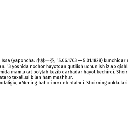
si Issa (yaponcha: 小林一茶; 15.06.1763 — 5.01.1828) kunchiqar 
. 13 yoshida nochor hayotdan qutilish uchun ish izlab qishloq
avomida mamlakat bo‘ylab kezib darbadar hayot kechirdi. Shoi
Yataro taxallusi bilan ham mashhur.
daligi», «Mening bahorim» deb ataladi. Shoirning xokkulari s