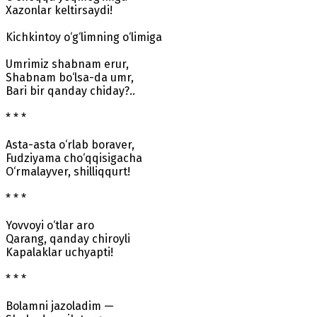
Xazonlar keltirsaydi!
Kichkintoy o‘g‘limning o‘limiga
Umrimiz shabnam erur,
Shabnam bo‘lsa-da umr,
Bari bir qanday chiday?..
* * *
Asta-asta o‘rlab boraver,
Fudziyama cho‘qqisigacha
O‘rmalayver, shilliqqurt!
* * *
Yovvoyi o‘tlar aro
Qarang, qanday chiroyli
Kapalaklar uchyapti!
* * *
Bolamni jazoladim —