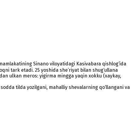
mamlakatining Sinano viloyatidagi Kasivabara qishlog‘ida
ni tark etadi. 25 yoshida she’riyat bilan shug‘ullana
rdan ulkan meros: yigirma mingga yaqin xokku (xaykay,
odda tilda yozilgani, mahalliy shevalarning qo‘llangani va