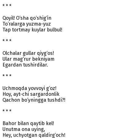
* * *
Qoyil! O‘sha qo‘shig‘in
To‘ralarga yuzma-yuz
Tap tortmay kuylar bulbul!
* * *
Olchalar gullar qiyg‘os!
Ular mag‘rur bekniyam
Egardan tushirdilar.
* * *
Uchmoqda yovvoyi g‘oz!
Hoy, ayt-chi sargardonlik
Qachon bo‘yningga tushdi?!
* * *
Bahor bilan qaytib kel!
Unutma ona uying,
Hey, uchyotgan qaldirg‘och!