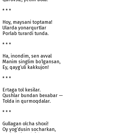
* * *
Hoy, maysani toptama!
Ularda yonarqurtlar
Porlab turardi tunda.
* * *
Ha, inondim, sen avval
Manim singlim bo‘lgansan,
Ey, qayg‘uli kakkujon!
* * *
Ertaga tol kesilar.
Qushlar bundan bexabar —
Tolda in qurmoqdalar.
* * *
Gullagan olcha shoxi!
Oy yog‘dusin socharkan,