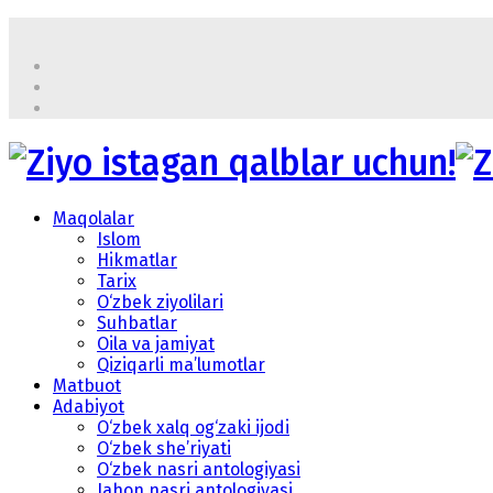
Maqolalar
Islom
Hikmatlar
Tarix
O‘zbek ziyolilari
Suhbatlar
Oila va jamiyat
Qiziqarli ma’lumotlar
Matbuot
Adabiyot
O‘zbek xalq og‘zaki ijodi
O‘zbek she’riyati
O‘zbek nasri antologiyasi
Jahon nasri antologiyasi