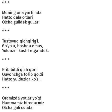
* * *
Mening ona yurtimda
Hatto dala o‘tlari
Olcha gulidek gullar!
* * *
Tustovuq qichqirig‘i.
Go‘yo u, boshqa emas,
Yulduzni kashf etgandek.
* * *
Erib bitdi qish qori.
Quvonchga to‘lib qoldi
Hatto yulduzlar ko‘zi.
* * *
Oramizda yotlar yo‘q!
Hammamiz birodarmiz
Olcha guli ostida.