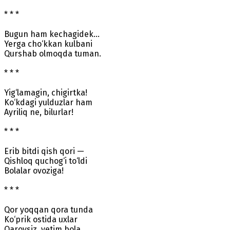
* * *
Bugun ham kechagidek…
Yerga cho‘kkan kulbani
Qurshab olmoqda tuman.
* * *
Yig‘lamagin, chigirtka!
Ko‘kdagi yulduzlar ham
Ayriliq ne, bilurlar!
* * *
Erib bitdi qish qori —
Qishloq quchog‘i to‘ldi
Bolalar ovoziga!
* * *
Qor yoqqan qora tunda
Ko‘prik ostida uxlar
Qarovsiz, yetim bola.