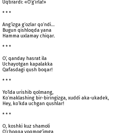
Uqtirardi: «O‘g‘irla!»
* * *
Ang‘izga g‘ozlar qo‘ndi…
Bugun qishloqda yana
Hamma uxlamay chiqar.
* * *
O‘, qanday hasrat ila
Uchayotgan kapalakka
Qafasdagi qush boqar!
* * *
Yo‘lda urishib qolmang,
Ko‘maklashing bir-biringizga, xuddi aka-ukadek,
Hey, ko‘kda uchgan qushlar!
* * *
O, koshki kuz shamoli
O‘choqqa yoqmog‘imga