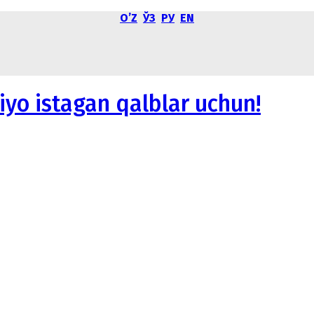
OʼZ
ЎЗ
РУ
EN