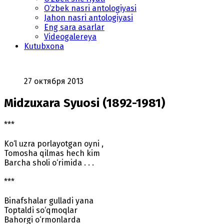
O‘zbek nasri antologiyasi
Jahon nasri antologiyasi
Eng sara asarlar
Videogalereya
Kutubxona
27 октября 2013
Midzuxara Syuosi (1892-1981)
***
Ko‘l uzra porlayotgan oyni ,
Tomosha qilmas hech kim
Barcha sholi o‘rimida . . .
***
Binafshalar gulladi yana
Toptaldi so‘qmoqlar
Bahorgi o‘rmonlarda