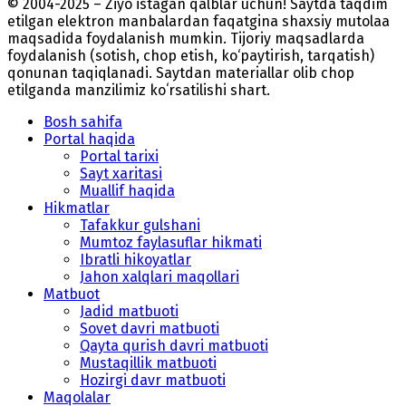
© 2004-2025 – Ziyo istagan qalblar uchun! Saytda taqdim
etilgan elektron manbalardan faqatgina shaxsiy mutolaa
maqsadida foydalanish mumkin. Tijoriy maqsadlarda
foydalanish (sotish, chop etish, ko‘paytirish, tarqatish)
qonunan taqiqlanadi. Saytdan materiallar olib chop
etilganda manzilimiz koʻrsatilishi shart.
Bosh sahifa
Portal haqida
Portal tarixi
Sayt xaritasi
Muallif haqida
Hikmatlar
Tafakkur gulshani
Mumtoz faylasuflar hikmati
Ibratli hikoyatlar
Jahon xalqlari maqollari
Matbuot
Jadid matbuoti
Sovet davri matbuoti
Qayta qurish davri matbuoti
Mustaqillik matbuoti
Hozirgi davr matbuoti
Maqolalar