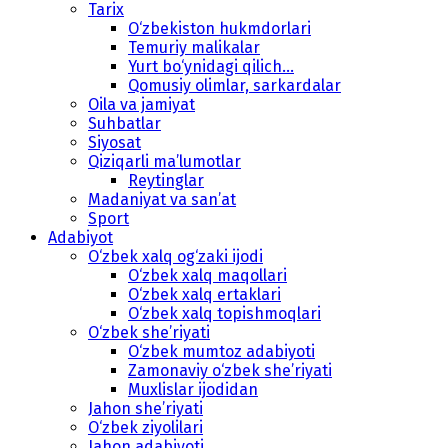
Tarix
O‘zbekiston hukmdorlari
Temuriy malikalar
Yurt bo‘ynidagi qilich...
Qomusiy olimlar, sarkardalar
Oila va jamiyat
Suhbatlar
Siyosat
Qiziqarli ma’lumotlar
Reytinglar
Madaniyat va san’at
Sport
Adabiyot
O‘zbek xalq og‘zaki ijodi
O‘zbek xalq maqollari
O‘zbek xalq ertaklari
O‘zbek xalq topishmoqlari
O‘zbek she’riyati
O‘zbek mumtoz adabiyoti
Zamonaviy o‘zbek she’riyati
Muxlislar ijodidan
Jahon she’riyati
O‘zbek ziyolilari
Jahon adabiyoti