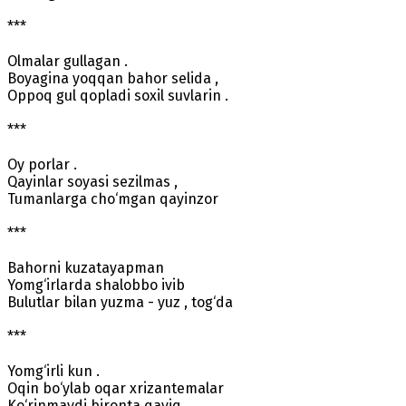
***
Olmalar gullagan .
Boyagina yoqqan bahor selida ,
Oppoq gul qopladi soxil suvlarin .
***
Oy porlar .
Qayinlar soyasi sezilmas ,
Tumanlarga cho‘mgan qayinzor
***
Bahorni kuzatayapman
Yomg‘irlarda shalobbo ivib
Bulutlar bilan yuzma - yuz , tog‘da
***
Yomg‘irli kun .
Oqin bo‘ylab oqar xrizantemalar
Ko‘rinmaydi bironta qayiq