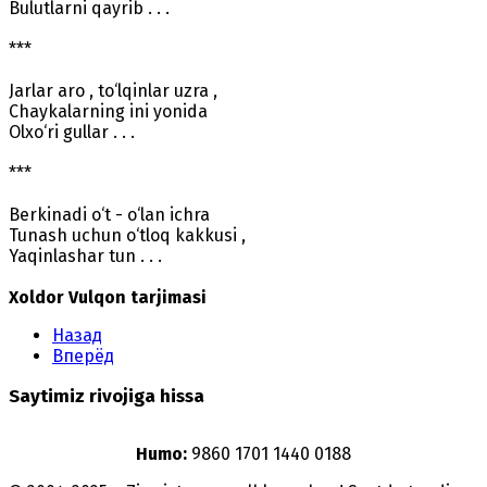
Bulutlarni qayrib . . .
***
Jarlar aro , to‘lqinlar uzra ,
Chaykalarning ini yonida
Olxo‘ri gullar . . .
***
Berkinadi o‘t - o‘lan ichra
Tunash uchun o‘tloq kakkusi ,
Yaqinlashar tun . . .
Xoldor Vulqon tarjimasi
Назад
Вперёд
Saytimiz rivojiga hissa
Humo:
9860 1701 1440 0188