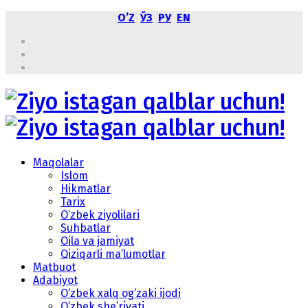
OʼZ
ЎЗ
РУ
EN
Maqolalar
Islom
Hikmatlar
Tarix
O‘zbek ziyolilari
Suhbatlar
Oila va jamiyat
Qiziqarli ma’lumotlar
Matbuot
Adabiyot
O‘zbek xalq og‘zaki ijodi
O‘zbek she’riyati