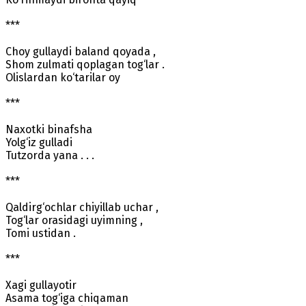
***
Choy gullaydi baland qoyada ,
Shom zulmati qoplagan tog‘lar .
Olislardan ko‘tarilar oy
***
Naxotki binafsha
Yolg‘iz gulladi
Tutzorda yana . . .
***
Qaldirg‘ochlar chiyillab uchar ,
Tog‘lar orasidagi uyimning ,
Tomi ustidan .
***
Xagi gullayotir
Asama tog‘iga chiqaman