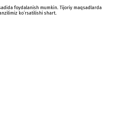
sadida foydalanish mumkin. Tijoriy maqsadlarda
zilimiz koʻrsatilishi shart.