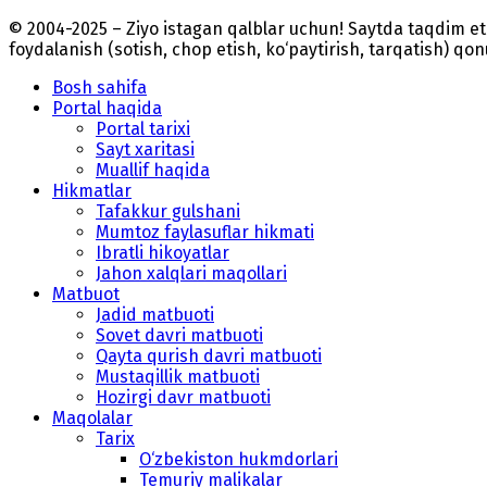
© 2004-2025 – Ziyo istagan qalblar uchun! Saytda taqdim 
foydalanish (sotish, chop etish, ko‘paytirish, tarqatish) qo
Bosh sahifa
Portal haqida
Portal tarixi
Sayt xaritasi
Muallif haqida
Hikmatlar
Tafakkur gulshani
Mumtoz faylasuflar hikmati
Ibratli hikoyatlar
Jahon xalqlari maqollari
Matbuot
Jadid matbuoti
Sovet davri matbuoti
Qayta qurish davri matbuoti
Mustaqillik matbuoti
Hozirgi davr matbuoti
Maqolalar
Tarix
O‘zbekiston hukmdorlari
Temuriy malikalar