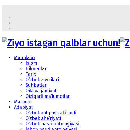
Maqolalar
Islom
Hikmatlar
Tarix
O‘zbek ziyolilari
Suhbatlar
Oila va jamiyat
Qiziqarli ma’lumotlar
Matbuot
Adabiyot
O‘zbek xalq og‘zaki ijodi
O‘zbek she’riyati
O‘zbek nasri antologiyasi
Jahon nasri antologiyasi