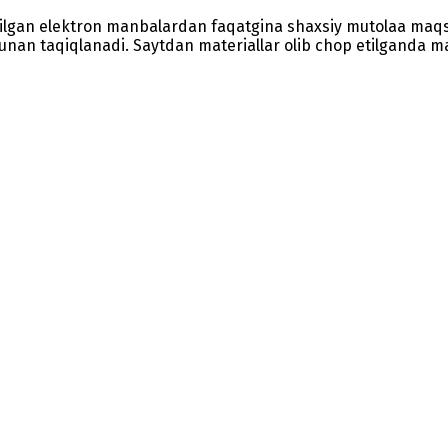
etilgan elektron manbalardan faqatgina shaxsiy mutolaa maq
nunan taqiqlanadi. Saytdan materiallar olib chop etilganda man