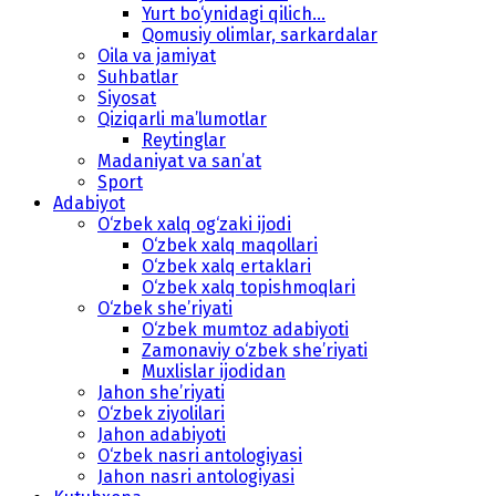
Yurt bo‘ynidagi qilich...
Qomusiy olimlar, sarkardalar
Oila va jamiyat
Suhbatlar
Siyosat
Qiziqarli ma’lumotlar
Reytinglar
Madaniyat va san’at
Sport
Adabiyot
O‘zbek xalq og‘zaki ijodi
O‘zbek xalq maqollari
O‘zbek xalq ertaklari
O‘zbek xalq topishmoqlari
O‘zbek she’riyati
O‘zbek mumtoz adabiyoti
Zamonaviy o‘zbek she’riyati
Muxlislar ijodidan
Jahon she’riyati
O‘zbek ziyolilari
Jahon adabiyoti
O‘zbek nasri antologiyasi
Jahon nasri antologiyasi