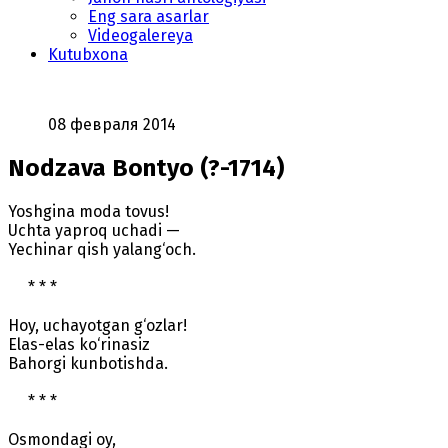
Eng sara asarlar
Videogalereya
Kutubxona
08 февраля 2014
Nodzava Bontyo (?-1714)
Yoshgina moda tovus!
Uchta yaproq uchadi —
Yechinar qish yalang‘och.
* * *
Hoy, uchayotgan g‘ozlar!
Elas-elas ko‘rinasiz
Bahorgi kunbotishda.
* * *
Osmondagi oy,