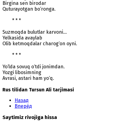
Birgina sen birodar
Quturayotgan bo‘ronga.
* * *
Suzmoqda bulutlar karvoni...
Yelkasida avaylab
Olib ketmoqdalar charog‘on oyni.
* * *
Yo‘lda sovuq o‘tdi jonimdan.
Yozgi libosimning
Avrasi, astari ham yo‘q.
Rus tilidan Tursun Ali tarjimasi
Назад
Вперёд
Saytimiz rivojiga hissa