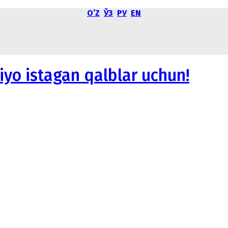
OʼZ
ЎЗ
РУ
EN