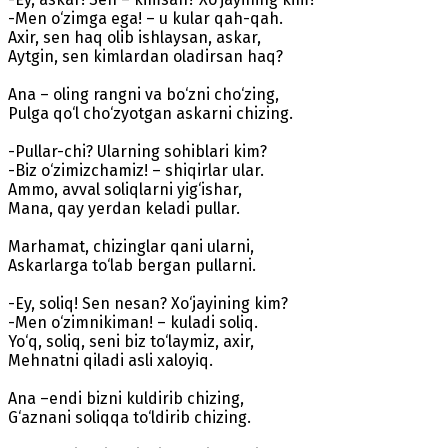
-Men o‘zimga ega! – u kular qah-qah.
Axir, sen haq olib ishlaysan, askar,
Aytgin, sen kimlardan oladirsan haq?
Ana – oling rangni va bo‘zni cho‘zing,
Pulga qo‘l cho‘zyotgan askarni chizing.
-Pullar-chi? Ularning sohiblari kim?
-Biz o‘zimizchamiz! – shiqirlar ular.
Ammo, avval soliqlarni yig‘ishar,
Mana, qay yerdan keladi pullar.
Marhamat, chizinglar qani ularni,
Askarlarga to‘lab bergan pullarni.
-Ey, soliq! Sen nesan? Xo‘jayining kim?
-Men o‘zimnikiman! – kuladi soliq.
Yo‘q, soliq, seni biz to‘laymiz, axir,
Mehnatni qiladi asli xaloyiq.
Ana –endi bizni kuldirib chizing,
G‘aznani soliqqa to‘ldirib chizing.