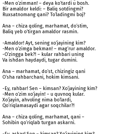
-Men o‘zimman! – deya ko‘tardi u bosh.
Bir amaldor keldi: – Baliq sotdingmi?
Ruxsatnomang qani? To‘ladingmi boj?
Ana – chiza qoling, marhamat, do‘stim,
Baliq yeb o‘tirgan amaldor rasmin.
-Amaldor! Ayt, sening xo‘jayining kim?
-Men o‘zimga bekman! – mag‘rur amaldor.
-O‘zingga bek?! – kular rahbari uning
Va ishdan haydaydi, tugar dumini.
Ana – marhamat, do‘st, chizingiz qani
O‘sha rahbarchani, hokim kimsani.
-Ey, rahbar! Sen – kimsan? Xo‘jayining kim?
-Men o‘zim xo‘jayin! – u quvnoq kular.
Xo‘jayin, ahvoling nima bo‘lardi,
Qo‘riqlamasaydi agar soqchilar?!
Ana – chiza qoling, marhamat, qani –
Sohibin qo‘riqlab turgan askarni.
-Ey, askar! Sen – kimsan? Xo‘jayining kim?