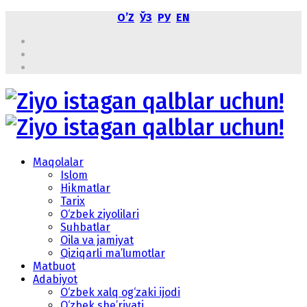
OʼZ
ЎЗ
РУ
EN
Maqolalar
Islom
Hikmatlar
Tarix
O‘zbek ziyolilari
Suhbatlar
Oila va jamiyat
Qiziqarli ma’lumotlar
Matbuot
Adabiyot
O‘zbek xalq og‘zaki ijodi
O‘zbek she’riyati