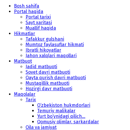
Bosh sahifa
Portal haqida
Portal tarixi
Sayt xaritasi
Muallif haqida
Hikmatlar
Tafakkur gulshani
Mumtoz faylasuflar hikmati
Ibratli hikoyatlar
Jahon xalqlari maqollari
Matbuot
Jadid matbuoti
Sovet davri matbuoti
Qayta qurish davri matbuoti
Mustaqillik matbuoti
Hozirgi davr matbuoti
Maqolalar
Tarix
O‘zbekiston hukmdorlari
Temuriy malikalar
Yurt bo‘ynidagi qilich...
Qomusiy olimlar, sarkardalar
Oila va jamiyat