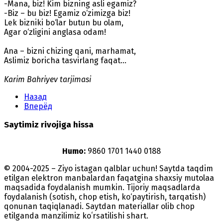
-Mana, biz! Kim bizning asli egamiz?
-Biz – bu biz! Egamiz o‘zimizga biz!
Lek bizniki bo‘lar butun bu olam,
Agar o‘zligini anglasa odam!
Ana – bizni chizing qani, marhamat,
Aslimiz boricha tasvirlang faqat…
Karim Bahriyev tarjimasi
Назад
Вперёд
Saytimiz rivojiga hissa
Humo:
9860 1701 1440 0188
© 2004-2025 – Ziyo istagan qalblar uchun! Saytda taqdim
etilgan elektron manbalardan faqatgina shaxsiy mutolaa
maqsadida foydalanish mumkin. Tijoriy maqsadlarda
foydalanish (sotish, chop etish, ko‘paytirish, tarqatish)
qonunan taqiqlanadi. Saytdan materiallar olib chop
etilganda manzilimiz koʻrsatilishi shart.