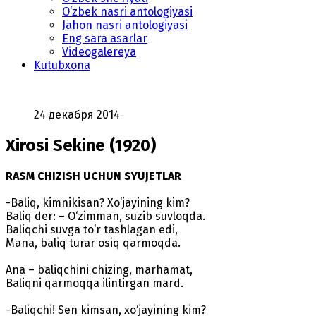
O‘zbek nasri antologiyasi
Jahon nasri antologiyasi
Eng sara asarlar
Videogalereya
Kutubxona
24 декабря 2014
Xirosi Sekine (1920)
RASM CHIZISH UCHUN SYUJETLAR
-Baliq, kimnikisan? Xo‘jayining kim?
Baliq der: – O‘zimman, suzib suvloqda.
Baliqchi suvga to‘r tashlagan edi,
Mana, baliq turar osiq qarmoqda.
Ana – baliqchini chizing, marhamat,
Baliqni qarmoqqa ilintirgan mard.
-Baliqchi! Sen kimsan, xo‘jayining kim?