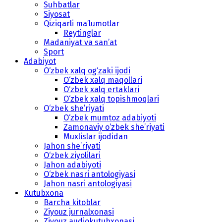
Suhbatlar
Siyosat
Qiziqarli ma’lumotlar
Reytinglar
Madaniyat va san’at
Sport
Adabiyot
O‘zbek xalq og‘zaki ijodi
O‘zbek xalq maqollari
O‘zbek xalq ertaklari
O‘zbek xalq topishmoqlari
O‘zbek she’riyati
O‘zbek mumtoz adabiyoti
Zamonaviy o‘zbek she’riyati
Muxlislar ijodidan
Jahon she’riyati
O‘zbek ziyolilari
Jahon adabiyoti
O‘zbek nasri antologiyasi
Jahon nasri antologiyasi
Kutubxona
Barcha kitoblar
Ziyouz jurnalxonasi
Ziyouz audiokutubxonasi