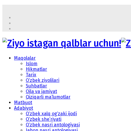
Maqolalar
Islom
Hikmatlar
Tarix
O‘zbek ziyolilari
Suhbatlar
Oila va jamiyat
Qiziqarli ma’lumotlar
Matbuot
Adabiyot
O‘zbek xalq og‘zaki ijodi
O‘zbek she’riyati
O‘zbek nasri antologiyasi
Jahon nasri antologiyasi