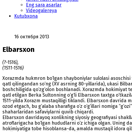
Eng sara asarlar
Videogalereya
Kutubxona
16 октября 2013
Elbarsxon
(?-1516),
(1511-1516)
Xorazmda hukmron bo‘lgan shayboniylar sulolasi asoschisi 
qatl qilingandan so‘ng (XV asrning 80-yillarida), ukasi Bilb
boshchiligida qo‘zg‘olon boshlanadi. Xorazmda hokimiyat te
qatl etilgan Berka Sultonning o‘g‘li Elbarsxon taxtga o‘tkaz
1511-yilda Xorazm mustaqilligi tiklandi. Elbarsxon davrida 
ozod etgach, bu g‘alaba sharafiga o‘z o‘g‘illari nomiga “g‘o
shaharlaridan safaviylarni quvib chiqardi.
Elbarsxon davridayoq xonlikning siyosiy geografiyasi shakll
atroflarigacha bo‘lgan hududlarni o‘z ichiga olgan. Uning 
hokimiyatiga tobe hisoblansa-da, amalda mustaqil idora qi