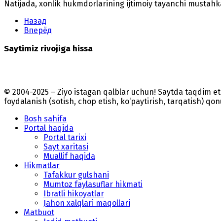
Natijada, xonlik hukmdorlarining ijtimoiy tayanchi mustah
Назад
Вперёд
Saytimiz rivojiga hissa
© 2004-2025 – Ziyo istagan qalblar uchun! Saytda taqdim 
foydalanish (sotish, chop etish, ko‘paytirish, tarqatish) qo
Bosh sahifa
Portal haqida
Portal tarixi
Sayt xaritasi
Muallif haqida
Hikmatlar
Tafakkur gulshani
Mumtoz faylasuflar hikmati
Ibratli hikoyatlar
Jahon xalqlari maqollari
Matbuot