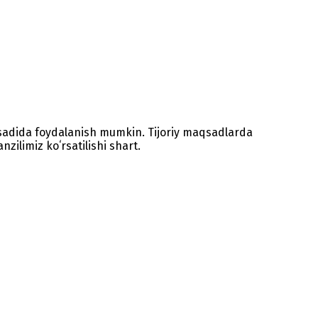
sadida foydalanish mumkin. Tijoriy maqsadlarda
zilimiz koʻrsatilishi shart.