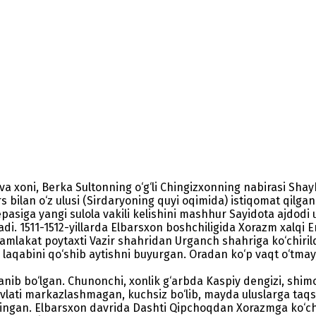
va xoni, Berka Sultonning o‘g‘li Chingizxonning nabirasi Sh
ars bilan o‘z ulusi (Sirdaryoning quyi oqimida) istiqomat qil
pasiga yangi sulola vakili kelishini mashhur Sayidota ajdod
iladi. 1511-1512-yillarda Elbarsxon boshchiligida Xorazm xalq
mamlakat poytaxti Vazir shahridan Urganch shahriga ko‘chiril
zi” laqabini qo‘shib aytishni buyurgan. Oradan ko‘p vaqt o‘tma
anib bo‘lgan. Chunonchi, xonlik g‘arbda Kaspiy dengizi, shim
davlati markazlashmagan, kuchsiz bo‘lib, mayda uluslarga ta
lingan. Elbarsxon davrida Dashti Qipchoqdan Xorazmga ko‘ch