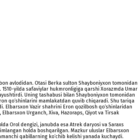
aybon avlodidan. Otasi Berka sulton Shayboniyxon tomonidan
gan. 1510-yilda safaviylar hukmronligiga qarshi Xorazmda Umar
i uyushtirdi. Uning tashabusi bilan Shayboniyxon tomonidan
i Eron qo‘shinlarini mamlakatdan quvib chiqaradi. Shu tariqa
di. Elbarsxon Vazir shahrini Eron qozilbosh qo‘shinlaridan
y, Elbarsxon Urganch, Xiva, Hazoraps, Qiyot va Tirsak
olda Orol dengizi, janubda esa Atrek daryosi va Saraxs
qsimlangan holda boshqarilgan. Mazkur uluslar Elbarsxon
manchi qabillarning ko‘chib kelishi yanada kuchaydi.