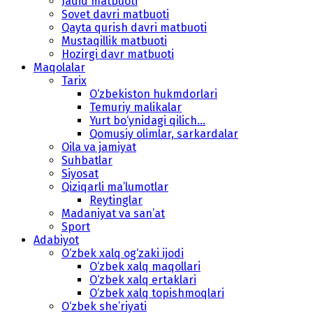
Jadid matbuoti
Sovet davri matbuoti
Qayta qurish davri matbuoti
Mustaqillik matbuoti
Hozirgi davr matbuoti
Maqolalar
Tarix
O‘zbekiston hukmdorlari
Temuriy malikalar
Yurt bo‘ynidagi qilich...
Qomusiy olimlar, sarkardalar
Oila va jamiyat
Suhbatlar
Siyosat
Qiziqarli ma’lumotlar
Reytinglar
Madaniyat va san’at
Sport
Adabiyot
O‘zbek xalq og‘zaki ijodi
O‘zbek xalq maqollari
O‘zbek xalq ertaklari
O‘zbek xalq topishmoqlari
O‘zbek she’riyati