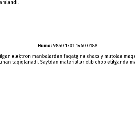
kamlandi.
Humo:
9860 1701 1440 0188
etilgan elektron manbalardan faqatgina shaxsiy mutolaa maq
nunan taqiqlanadi. Saytdan materiallar olib chop etilganda man