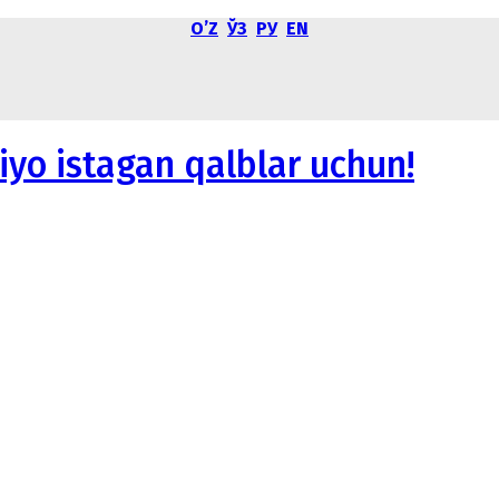
OʼZ
ЎЗ
РУ
EN