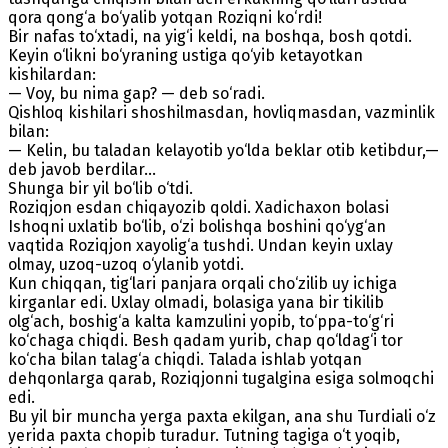
qora qong‘a bo‘yalib yotqan Roziqni ko‘rdi!
Bir nafas to‘xtadi, na yig‘i keldi, na boshqa, bosh qotdi.
Keyin o‘likni bo‘yraning ustiga qo‘yib ketayotkan
kishilardan:
— Voy, bu nima gap? — deb so‘radi.
Qishloq kishilari shoshilmasdan, hovliqmasdan, vazminlik
bilan:
— Kelin, bu taladan kelayotib yo‘lda beklar otib ketibdur,—
deb javob berdilar...
Shunga bir yil bo‘lib o‘tdi.
Roziqjon esdan chiqayozib qoldi. Xadichaxon bolasi
Ishoqni uxlatib bo‘lib, o‘zi bolishqa boshini qo‘yg‘an
vaqtida Roziqjon xayolig‘a tushdi. Undan keyin uxlay
olmay, uzoq-uzoq o‘ylanib yotdi.
Kun chiqqan, tig‘lari panjara orqali cho‘zilib uy ichiga
kirganlar edi. Uxlay olmadi, bolasiga yana bir tikilib
olg‘ach, boshig‘a kalta kamzulini yopib, to‘ppa-to‘g‘ri
ko‘chaga chiqdi. Besh qadam yurib, chap qo‘ldag‘i tor
ko‘cha bilan talag‘a chiqdi. Talada ishlab yotqan
dehqonlarga qarab, Roziqjonni tugalgina esiga solmoqchi
edi.
Bu yil bir muncha yerga paxta ekilgan, ana shu Turdiali o‘z
yerida paxta chopib turadur. Tutning tagiga o‘t yoqib,