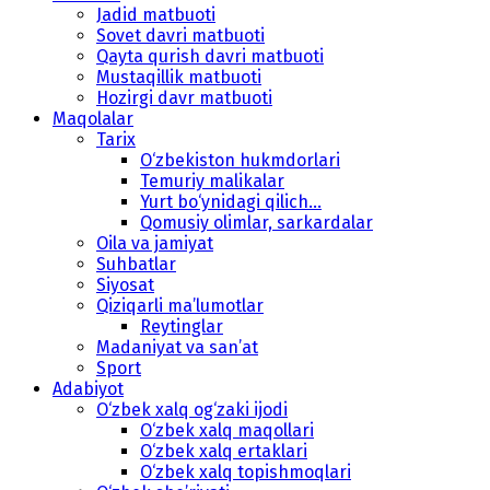
Jadid matbuoti
Sovet davri matbuoti
Qayta qurish davri matbuoti
Mustaqillik matbuoti
Hozirgi davr matbuoti
Maqolalar
Tarix
O‘zbekiston hukmdorlari
Temuriy malikalar
Yurt bo‘ynidagi qilich...
Qomusiy olimlar, sarkardalar
Oila va jamiyat
Suhbatlar
Siyosat
Qiziqarli ma’lumotlar
Reytinglar
Madaniyat va san’at
Sport
Adabiyot
O‘zbek xalq og‘zaki ijodi
O‘zbek xalq maqollari
O‘zbek xalq ertaklari
O‘zbek xalq topishmoqlari