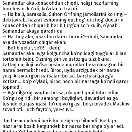
Samandar aka xonaqohdan chiqdi, haligi nazrlarning
barchasini ko‘rdi, ko‘zdan o‘tkazdi.
— Ha balli, barakalla, Sulton Orifning jamollarini ko‘ring!—
deb javrab, hazrat eshonning quchog‘-quchog‘ duolarini
xonaqohdan chiqarib berib turg‘on so‘fi kulib, o‘ynab
Samandar akaga qaradi-da:
— Ha, boy aka, nazrdan darak bormi?—dedi, Samandar
aka darvozadan chiqar ekan:
— Bo‘lib qolar, so‘fi!— dedi.
Samandar aka uyga kelguncha ko‘nglidagi tuyg‘ular bilan
tortishib keldi. O‘zining piri va ustoziga tuzukkina,
kattagina, iloji bo‘lsa boshqa muridlar bera olmag‘on bir
narsa bermakchi edi. Biroq, uyda arzigudek bir narsa
yo‘q. Arziyturg‘on narsalari bo‘lsa, barchasi qarzg‘a
ketkan... Ko‘p o‘yladi, biroq hech bir narsaga ko‘ngli qaror
topmadi.
— Agar ilgarigi vaqtim bo‘lsa, ola qashqani tutar edim...
Ko‘ngli og‘ridi, bir zamong‘i boyliqlari, davlatlari esiga
tushdi: ola qashqasi, to‘ruq yo‘rg‘asi, bo‘yi tevadek Maskov
zovud oti... uch fayto‘n, yer-suvi...
Uncha-munchani berishni o‘ziga ep bilmadi. Boshqa
nazrlarni bosib ketgundek bir narsa berishga o‘ylar edi.
Birdan Yo‘ldosh boyvachcha esiga tushib ketdi.