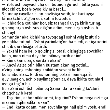
— Yo‘ldosh boyvachcha o‘n botmon guruch, bitta yaxshi
uloqchi ot, bosh-oyoq kiyim berdi...
Shunday xayollar bilan havlisiga yetib, ichkari uyga
kirmakchi bo‘lg‘on edi, xotini to‘xtatdi:
— Ichkarida xotinlar bor, siz tashqari uyga kirib turing,
qo‘noqlarga osh-suv qilg‘on edim, men sizga osh olib
chiqay!
Samandar aka kichkina tovoqdag‘i oshni yolg‘iz ultirib
yemakka tutindi. Oshni yarimlatg‘on ham edi, oldiga xotini
chiqib qarshisiga o‘ltirdi:
— Yaxshi ham kelib qoldingiz, otasi, qizingizga sovchilar
kelib, men nima deyishni bilmay turib edim!
— Kim ekan ular, qaerdan ekan?
— Anovi Aziza otin bilan Rustam akaning xotini...
o‘zingizning eshoningiznikidan sovchi bo‘lib
kelishibdirlar... Endi eshonning o‘zlari ham «qarib
quyilmag‘on, achib suyilmag‘on»lar, deya ikkita xotinlari
ustiga tag‘in bu...
Bu so‘zni eshitishi bilanoq Samandar akaning ko‘zlari
chaqchayib ketdi:
— To‘g‘rimi, eshonnikidanmi, to‘g‘rimi? Eshon nega o‘zimga
mazmun qilmadilar ekan?
— Endi katta odam, men sovchilarga hali qizim yosh, endi