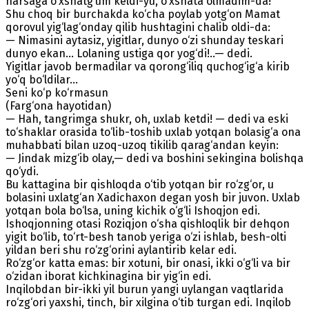
narsaga o‘xshatg‘um keldi-yu, o‘xshata olmadim-da!
Shu choq bir burchakda ko‘cha poylab yotg‘on Mamat
qorovul yig‘lag‘onday qilib hushtagini chalib oldi-da:
— Nimasini aytasiz, yigitlar, dunyo o‘zi shunday teskari
dunyo ekan... Lolaning ustiga qor yog‘di!..— dedi.
Yigitlar javob bermadilar va qorong‘iliq quchog‘ig‘a kirib
yo‘q bo‘ldilar...
Seni ko‘p ko‘rmasun
(Farg‘ona hayotidan)
— Hah, tangrimga shukr, oh, uxlab ketdi! — dedi va eski
to‘shaklar orasida to‘lib-toshib uxlab yotqan bolasig‘a ona
muhabbati bilan uzoq-uzoq tikilib qarag‘andan keyin:
— Jindak mizg‘ib olay,— dedi va boshini sekingina bolishqa
qo‘ydi.
Bu kattagina bir qishloqda o‘tib yotqan bir ro‘zg‘or, u
bolasini uxlatg‘an Xadichaxon degan yosh bir juvon. Uxlab
yotqan bola bo‘lsa, uning kichik o‘g‘li Ishoqjon edi.
Ishoqjonning otasi Roziqjon o‘sha qishloqlik bir dehqon
yigit bo‘lib, to‘rt-besh tanob yeriga o‘zi ishlab, besh-olti
yildan beri shu ro‘zg‘orini aylantirib kelar edi.
Ro‘zg‘or katta emas: bir xotuni, bir onasi, ikki o‘g‘li va bir
o‘zidan iborat kichkinagina bir yig‘in edi.
Inqilobdan bir-ikki yil burun yangi uylangan vaqtlarida
ro‘zg‘ori yaxshi, tinch, bir xilgina o‘tib turgan edi. Inqilob