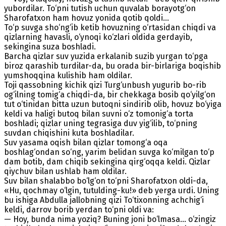
yubordilar. To‘pni tutish uchun quvalab borayotg‘on
Sharofatxon ham hovuz yonida qotib qoldi...
To‘p suvga sho‘ng‘ib ketib hovuzning o‘rtasidan chiqdi va
qizlarning havasli, o‘ynoqi ko‘zlari oldida gerdayib,
sekingina suza boshladi.
Barcha qizlar suv yuzida erkalanib suzib yurgan to‘pga
biroz qarashib turdilar-da, bu orada bir-birlariga boqishib
yumshoqqina kulishib ham oldilar.
Toji qassobning kichik qizi Turg‘unbush yugurib bo-rib
og‘ilning tomig‘a chiqdi-da, bir chekkaga bosib qo‘yilg‘on
tut o‘tinidan bitta uzun butoqni sindirib olib, hovuz bo‘yiga
keldi va haligi butoq bilan suvni o‘z tomonig‘a torta
boshladi; qizlar uning tegrasiga duv yig‘ilib, to‘pning
suvdan chiqishini kuta boshladilar.
Suv yasama oqish bilan qizlar tomong‘a oqa
boshlag‘ondan so‘ng, yarim belidan suvga ko‘milgan to‘p
dam botib, dam chiqib sekingina qirg‘oqqa keldi. Qizlar
qiychuv bilan ushlab ham oldilar.
Suv bilan shalabbo bo‘lg‘on to‘pni Sharofatxon oldi-da,
«Hu, qochmay o‘lgin, tutulding-ku!» deb yerga urdi. Uning
bu ishiga Abdulla jallobning qizi To‘tixonning achchig‘i
keldi, darrov borib yerdan to‘pni oldi va:
— Hoy, bunda nima yoziq? Buning joni bo‘lmasa... o‘zingiz