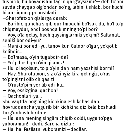
tushirib, bu boyaqishni tag‘in qarg‘aysizmi?— deb to‘pni
suvda chayqab olg‘ondan so‘ng, labini tishlab, bor kuchi
bilan siqmoqqa boshladi.
—Sharofatxon qizlarga qarab:
— Baribir, qancha siqib quritmoqchi bo‘lsak-da, ho‘l to‘p
chiqmaydur, endi boshqa kimning to‘pi bor?
— Voy, o‘la qolay, hech qaysinglarniki yo‘qmi? Saltanat,
seniki bor edi-yu?
— Meniki bor edi-yu, tunov kun Gulnor o‘lgur, yo‘qotib
kelibdir...
— Bo‘lmasa, o‘yin tugabdir-da?
— Yo‘q, boshqa o‘yin qilamiz!
— Hu, o‘laqolsun, to‘p o‘yinidan ham yaxshisi bormi?
— Hay, Sharofatxon, siz o‘zingiz kira qolingiz, o‘rus
to‘pingizni olib chiqasiz!
— O‘rusto‘pim yorilib edi-ku...
— Voy, essizgina, qachon?
— Qachonlari-yu...
Shu vaqtda bog‘ning kichkina eshikchasidan.
hovruqqancha yugurib bir kichkina qiz kela boshladi.
Turg‘unbush birdan:
— Ha, ana mening singlim chiqib qoldi, uyga to‘pga
yuboraman!—dedi. Barcha qizlar:
— Ha, ha, Fazilatni yuboramiz!—dedilar.