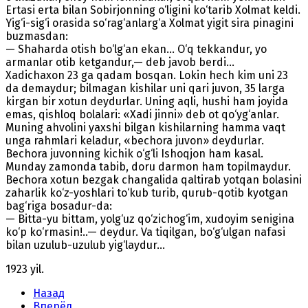
Ertasi erta bilan Sobirjonning o‘ligini ko‘tarib Xolmat keldi.
Yig‘i-sig‘i orasida so‘rag‘anlarg‘a Xolmat yigit sira pinagini
buzmasdan:
— Shaharda otish bo‘lg‘an ekan... O‘q tekkandur, yo
armanlar otib ketgandur,— deb javob berdi...
Xadichaxon 23 ga qadam bosqan. Lokin hech kim uni 23
da demaydur; bilmagan kishilar uni qari juvon, 35 larga
kirgan bir xotun deydurlar. Uning aqli, hushi ham joyida
emas, qishloq bolalari: «Xadi jinni» deb ot qo‘yg‘anlar.
Muning ahvolini yaxshi bilgan kishilarning hamma vaqt
unga rahmlari keladur, «bechora juvon» deydurlar.
Bechora juvonning kichik o‘g‘li Ishoqjon ham kasal.
Munday zamonda tabib, doru darmon ham topilmaydur.
Bechora xotun bezgak changalida qaltirab yotqan bolasini
zaharlik ko‘z-yoshlari to‘kub turib, qurub-qotib kyotgan
bag‘riga bosadur-da:
— Bitta-yu bittam, yolg‘uz qo‘zichog‘im, xudoyim senigina
ko‘p ko‘rmasin!..— deydur. Va tiqilgan, bo‘g‘ulgan nafasi
bilan uzulub-uzulub yig‘laydur...
1923 yil.
Назад
Вперёд