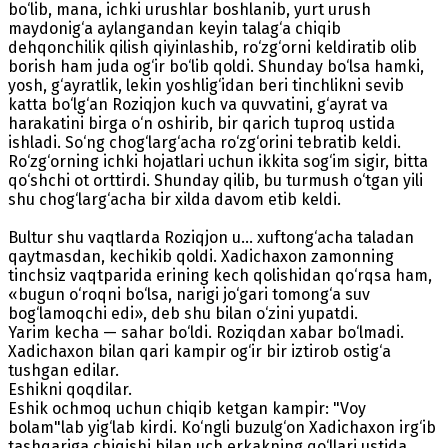
bo‘lib, mana, ichki urushlar boshlanib, yurt urush
maydonig‘a aylangandan keyin talag‘a chiqib
dehqonchilik qilish qiyinlashib, ro‘zg‘orni keldiratib olib
borish ham juda og‘ir bo‘lib qoldi. Shunday bo‘lsa hamki,
yosh, g‘ayratlik, lekin yoshlig‘idan beri tinchlikni sevib
katta bo‘lg‘an Roziqjon kuch va quvvatini, g‘ayrat va
harakatini birga o‘n oshirib, bir qarich tuproq ustida
ishladi. So‘ng chog‘larg‘acha ro‘zg‘orini tebratib keldi.
Ro‘zg‘orning ichki hojatlari uchun ikkita sog‘im sigir, bitta
qo‘shchi ot orttirdi. Shunday qilib, bu turmush o‘tgan yili
shu chog‘larg‘acha bir xilda davom etib keldi.
Bultur shu vaqtlarda Roziqjon u... xuftong‘acha taladan
qaytmasdan, kechikib qoldi. Xadichaxon zamonning
tinchsiz vaqtparida erining kech qolishidan qo‘rqsa ham,
«bugun o‘roqni bo‘lsa, narigi jo‘gari tomong‘a suv
bog‘lamoqchi edi», deb shu bilan o‘zini yupatdi.
Yarim kecha — sahar bo‘ldi. Roziqdan xabar bo‘lmadi.
Xadichaxon bilan qari kampir og‘ir bir iztirob ostig‘a
tushgan edilar.
Eshikni qoqdilar.
Eshik ochmoq uchun chiqib ketgan kampir: "Voy
bolam"lab yig‘lab kirdi. Ko‘ngli buzulg‘on Xadichaxon irg‘ib
tashqariga chiqishi bilan uch erkakning qo‘llari ustida