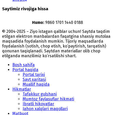
Saytimiz rivojiga hissa
Humo:
9860 1701 1440 0188
© 2004-2025 – Ziyo istagan qalblar uchun! Saytda taqdim
etilgan elektron manbalardan faqatgina shaxsiy mutolaa
maqsadida foydalanish mumkin. Tijoriy maqsadlarda
foydalanish (sotish, chop etish, ko‘paytirish, tarqatish)
qonunan taqiqlanadi. Saytdan materiallar olib chop
etilganda manzilimiz koʻrsatilishi shart.
Bosh sahifa
Portal haqida
Portal tarixi
Sayt xaritasi
Muallif haqida
Hikmatlar
Tafakkur gulshani
Mumtoz faylasuflar hikmati
Ibratli hikoyatlar
Jahon xalqlari maqollari
Matbuot