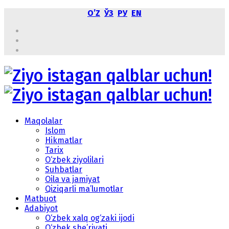
OʼZ
ЎЗ
РУ
EN
Maqolalar
Islom
Hikmatlar
Tarix
O‘zbek ziyolilari
Suhbatlar
Oila va jamiyat
Qiziqarli ma’lumotlar
Matbuot
Adabiyot
O‘zbek xalq og‘zaki ijodi
O‘zbek she’riyati