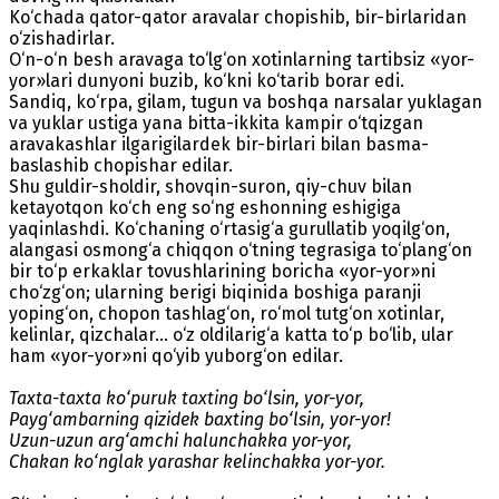
Ko‘chada qator-qator aravalar chopishib, bir-birlaridan
o‘zishadirlar.
O‘n-o‘n besh aravaga to‘lg‘on xotinlarning tartibsiz «yor-
yor»lari dunyoni buzib, ko‘kni ko‘tarib borar edi.
Sandiq, ko‘rpa, gilam, tugun va boshqa narsalar yuklagan
va yuklar ustiga yana bitta-ikkita kampir o‘tqizgan
aravakashlar ilgarigilardek bir-birlari bilan basma-
baslashib chopishar edilar.
Shu guldir-sholdir, shovqin-suron, qiy-chuv bilan
ketayotqon ko‘ch eng so‘ng eshonning eshigiga
yaqinlashdi. Ko‘chaning o‘rtasig‘a gurullatib yoqilg‘on,
alangasi osmong‘a chiqqon o‘tning tegrasiga to‘plang‘on
bir to‘p erkaklar tovushlarining boricha «yor-yor»ni
cho‘zg‘on; ularning berigi biqinida boshiga paranji
yoping‘on, chopon tashlag‘on, ro‘mol tutg‘on xotinlar,
kelinlar, qizchalar... o‘z oldilarig‘a katta to‘p bo‘lib, ular
ham «yor-yor»ni qo‘yib yuborg‘on edilar.
Taxta-taxta ko‘puruk taxting bo‘lsin, yor-yor,
Payg‘ambarning qizidek baxting bo‘lsin, yor-yor!
Uzun-uzun arg‘amchi halunchakka yor-yor,
Chakan ko‘nglak yarashar kelinchakka yor-yor.