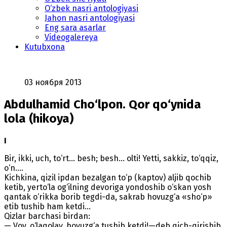
O‘zbek nasri antologiyasi
Jahon nasri antologiyasi
Eng sara asarlar
Videogalereya
Kutubxona
03 ноября 2013
Abdulhamid Cho‘lpon. Qor qo‘ynida
lola (hikoya)
I
Bir, ikki, uch, to‘rt... besh; besh... olti! Yetti, sakkiz, to‘qqiz,
o‘n....
Kichkina, qizil ipdan bezalgan to‘p (kaptov) aljib qochib
ketib, yerto‘la og‘ilning devoriga yondoshib o‘skan yosh
qantak o‘rikka borib tegdi-da, sakrab hovuzg‘a «sho‘p»
etib tushib ham ketdi...
Qizlar barchasi birdan:
— Voy, o‘laqolay, hovuzg‘a tushib ketdi!—deb qich-qirishib