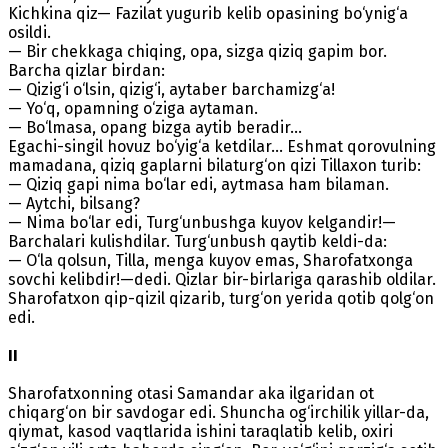
Kichkina qiz— Fazilat yugurib kelib opasining bo‘ynig‘a
osildi.
— Bir chekkaga chiqing, opa, sizga qiziq gapim bor.
Barcha qizlar birdan:
— Qizig‘i o‘lsin, qizig‘i, aytaber barchamizg‘a!
— Yo‘q, opamning o‘ziga aytaman.
— Bo‘lmasa, opang bizga aytib beradir...
Egachi-singil hovuz bo‘yig‘a ketdilar... Eshmat qorovulning
mamadana, qiziq gaplarni bilaturg‘on qizi Tillaxon turib:
— Qiziq gapi nima bo‘lar edi, aytmasa ham bilaman.
— Aytchi, bilsang?
— Nima bo‘lar edi, Turg‘unbushga kuyov kelgandir!—
Barchalari kulishdilar. Turg‘unbush qaytib keldi-da:
— O‘la qolsun, Tilla, menga kuyov emas, Sharofatxonga
sovchi kelibdir!—dedi. Qizlar bir-birlariga qarashib oldilar.
Sharofatxon qip-qizil qizarib, turg‘on yerida qotib qolg‘on
edi.
II
Sharofatxonning otasi Samandar aka ilgaridan ot
chiqarg‘on bir savdogar edi. Shuncha og‘irchilik yillar-da,
qiymat, kasod vaqtlarida ishini taraqlatib kelib, oxiri