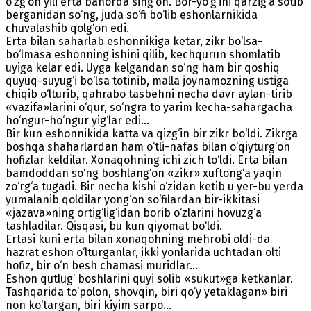
o‘zg‘on yili erta bahorda sing‘on. Bor-yo‘g‘ini qarzig‘a sotib
berganidan so‘ng, juda so‘fi bo‘lib eshonlarnikida
chuvalashib qolg‘on edi.
Erta bilan saharlab eshonnikiga ketar, zikr bo‘lsa-
bo‘lmasa eshonning ishini qilib, kechqurun shomlatib
uyiga kelar edi. Uyga kelgandan so‘ng ham bir qoshiq
quyuq-suyug‘i bo‘lsa totinib, malla joynamozning ustiga
chiqib o‘lturib, qahrabo tasbehni necha davr aylan-tirib
«vazifa»larini o‘qur, so‘ngra to yarim kecha-sahargacha
ho‘ngur-ho‘ngur yig‘lar edi...
Bir kun eshonnikida katta va qizg‘in bir zikr bo‘ldi. Zikrga
boshqa shaharlardan ham o‘tli-nafas bilan o‘qiyturg‘on
hofizlar keldilar. Xonaqohning ichi zich to‘ldi. Erta bilan
bamdoddan so‘ng boshlang‘on «zikr» xuftong‘a yaqin
zo‘rg‘a tugadi. Bir necha kishi o‘zidan ketib u yer-bu yerda
yumalanib qoldilar yong‘on so‘filardan bir-ikkitasi
«jazava»ning ortig‘lig‘idan borib o‘zlarini hovuzg‘a
tashladilar. Qisqasi, bu kun qiyomat bo‘ldi.
Ertasi kuni erta bilan xonaqohning mehrobi oldi-da
hazrat eshon o‘lturganlar, ikki yonlarida uchtadan olti
hofiz, bir o‘n besh chamasi muridlar...
Eshon qutlug‘ boshlarini quyi solib «sukut»ga ketkanlar.
Tashqarida to‘polon, shovqin, biri qo‘y yetaklagan» biri
non ko‘targan, biri kiyim sarpo...