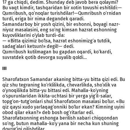
17 ga chiqdi, dedim. Shunday deb javob bera qolaymi?
Bu vaqt kimdir, tashqaridan bir xotin tovushi eshitildi:—
Qumribush, qo‘noqlar turishdilar!—Qumribush o‘rnidan
turdi, eriga bir nima degandek qaradi.
Samandarboy bir yosh qizini, bir eshonni, boyagi nazr-
niyoz masalasini, eng so‘ng kimsan hazrat eshonning
kuyovliklarini o‘ylab turdi-da:
— «Bitta qizimiz bo‘lsa, hazrat eshonimizg‘a tutdik,
sadag‘alari ketsun!» degil!— dedi.
Qumribush kutilmagan bu gapdan oqardi, ko‘kardi,
suvratdek qotib devorga suyalib qoldi...
III
Sharofatxon Samandar akaning bitta-yu bitta qizi edi. Bu
qiz shu tegraning ko‘rklilikda, chevarlikda, sho‘xlik va
o‘ynoqilikda bitta-yu bittasi edi. Mahalla-ko‘yning
o‘spurunlaridan ikkita-uchtasi bir yerga yig‘il-salar,
topg‘on-tutg‘onlari shul Sharofatxon masalasi bo‘lur. «Bu
qiz qaysi xudo yarlaqag‘onniki bo‘lur ekan? Kimning uyini
obod qilar ekan?» deb bosh og‘ritarlar edi.
Sharofatxonning eshonga berilish xabari chiqqondan
so‘ng, butun mahalla-ko‘y yana bir necha kun shuning
dovrig‘ini qilishdilar.