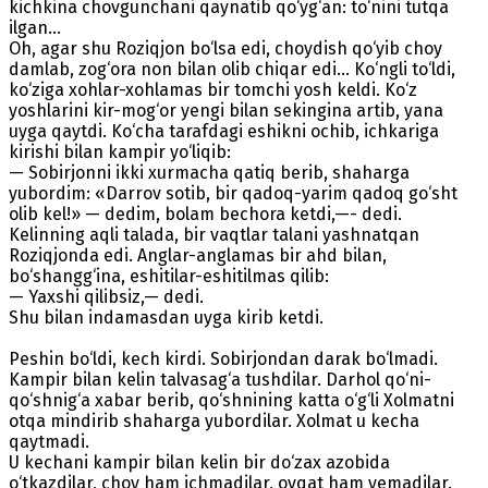
kichkina chovgunchani qaynatib qo‘yg‘an: to‘nini tutqa
ilgan...
Oh, agar shu Roziqjon bo‘lsa edi, choydish qo‘yib choy
damlab, zog‘ora non bilan olib chiqar edi... Ko‘ngli to‘ldi,
ko‘ziga xohlar-xohlamas bir tomchi yosh keldi. Ko‘z
yoshlarini kir-mog‘or yengi bilan sekingina artib, yana
uyga qaytdi. Ko‘cha tarafdagi eshikni ochib, ichkariga
kirishi bilan kampir yo‘liqib:
— Sobirjonni ikki xurmacha qatiq berib, shaharga
yubordim: «Darrov sotib, bir qadoq-yarim qadoq go‘sht
olib kel!» — dedim, bolam bechora ketdi,—- dedi.
Kelinning aqli talada, bir vaqtlar talani yashnatqan
Roziqjonda edi. Anglar-anglamas bir ahd bilan,
bo‘shangg‘ina, eshitilar-eshitilmas qilib:
— Yaxshi qilibsiz,— dedi.
Shu bilan indamasdan uyga kirib ketdi.
Peshin bo‘ldi, kech kirdi. Sobirjondan darak bo‘lmadi.
Kampir bilan kelin talvasag‘a tushdilar. Darhol qo‘ni-
qo‘shnig‘a xabar berib, qo‘shnining katta o‘g‘li Xolmatni
otqa mindirib shaharga yubordilar. Xolmat u kecha
qaytmadi.
U kechani kampir bilan kelin bir do‘zax azobida
o‘tkazdilar, choy ham ichmadilar, ovqat ham yemadilar.