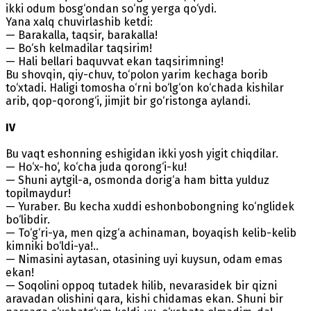
ikki odum bosg‘ondan so‘ng yerga qo‘ydi.
Yana xalq chuvirlashib ketdi:
— Barakalla, taqsir, barakalla!
— Bo‘sh kelmadilar taqsirim!
— Hali bellari baquvvat ekan taqsirimning!
Bu shovqin, qiy-chuv, to‘polon yarim kechaga borib
to‘xtadi. Haligi tomosha o‘rni bo‘lg‘on ko‘chada kishilar
arib, qop-qorong‘i, jimjit bir go‘ristonga aylandi.
IV
Bu vaqt eshonning eshigidan ikki yosh yigit chiqdilar.
— Ho‘x-ho‘, ko‘cha juda qorong‘i-ku!
— Shuni aytgil-a, osmonda dorig‘a ham bitta yulduz
topilmaydur!
— Yuraber. Bu kecha xuddi eshonbobongning ko‘nglidek
bo‘libdir.
— To‘g‘ri-ya, men qizg‘a achinaman, boyaqish kelib-kelib
kimniki bo‘ldi-ya!..
— Nimasini aytasan, otasining uyi kuysun, odam emas
ekan!
— Soqolini oppoq tutadek hilib, nevarasidek bir qizni
aravadan olishini qara, kishi chidamas ekan. Shuni bir