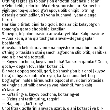
O‘tning tegrasiga to‘plang‘on er-xotin barchasi birdan:
«Kelin keldi, kelin keldi!» deb yuborishdilar. Bir necha
yigit quchoq-quchoq g‘o‘zapoya olib chiqib, o‘tning
o‘rtasig‘a tashladilar, o‘t yana kuchaydi, yana alanga
berdi.
Har kim pitirlab qimirlab qoldi. Bolalar qiz kelayotg‘on
tomong‘a qarab chopishib ketdilar.
Shovqin, to‘polon orasida aravalar yetdilar. Xalq orasida:
— Ana kelin, ana qiz tushgan arava!—degan gaplar
boshlandi.
Aravakash kelinli aravani «namoyishkorona» bir suratda
o‘tning o‘rtasidan otni qamchilag‘oncha olib o‘tib, eshikka
yaqin bir yerda to‘xtadi.
— Kuyov pochcha, kuyov pochcha! Taqsirim qanilar? Qoch,
qoch,— degan tovushlar ko‘tarildi.
Bir vaqt oppoq soqolli, qari, bo‘shashg‘on bir chol (kuyov
to‘ra) ustiga zarbob to‘n kiyib, katta o‘rama bel-boq
bog‘lag‘oni holda birmuncha oqsoqol muridlari o‘rtasida
sekingina sudralib aravaga yaqinlashdi. Yana xalq
o‘rtasida:
— Ko‘taring-a, kuyov pochcha, ko‘taring-a!
— O‘zingizni tetik tuting, taqsir!
— Ha, taqsir, ko‘taring!
Chol titrak qo‘llarini aravaga uzatib, qizni ko‘tardi va bir-