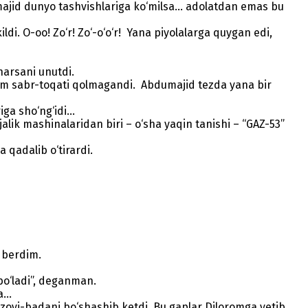
umajid dunyo tashvishlariga ko‘milsa… adolatdan emas bu
i. O-oo! Zo‘r! Zo‘-o‘o‘r! Yana piyolalarga quygan edi,
arsani unutdi.
 ham sabr-toqati qolmagandi. Abdumajid tezda yana bir
riga sho‘ng‘idi…
lik mashinalaridan biri – o‘sha yaqin tanishi – “GAZ-53”
qadalib o‘tirardi.
 berdim.
bo‘ladi”, deganman.
sa…
’zoyi-badani bo‘shashib ketdi. Bu gaplar Diloromga yetib