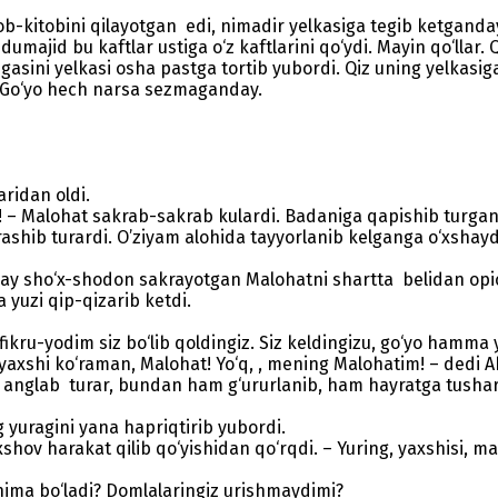
-kitobini qilayotgan edi, nimadir yelkasiga tegib ketganday bo
Abdumajid bu kaftlar ustiga o‘z kaftlarini qo‘ydi. Mayin qo‘lla
egasini yelkasi osha pastga tortib yubordi. Qiz uning yelkasi
i. Go‘yo hech narsa sezmaganday.
ridan oldi.
– Malohat sakrab-sakrab kulardi. Badaniga qapishib turgan s
shib turardi. O’ziyam alohida tayyorlanib kelganga o‘xshaydi
 sho‘x-shodon sakrayotgan Malohatni shartta belidan opichib
 yuzi qip-qizarib ketdi.
u-yodim siz bo‘lib qoldingiz. Siz keldingizu, go‘yo hamma yo
axshi ko‘raman, Malohat! Yo‘q, , mening Malohatim! – dedi A
anglab turar, bundan ham g‘ururlanib, ham hayratga tushardi. 
yuragini yana hapriqtirib yubordi.
ov harakat qilib qo‘yishidan qo‘rqdi. – Yuring, yaxshisi, ma
ima bo‘ladi? Domlalaringiz urishmaydimi?