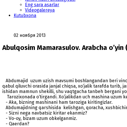
Eng sara asarlar
Videogalereya
Kutubxona
02 ноября 2013
Abulqosim Mamarasulov. Arabcha o’yin 
Abdumajid uzum uzish mavsumi boshlangandan beri vino zavo
qabul qiluvchi orasida janjal chiqsa, xo‘jalik tarafda turib,
ishidan mamnun shekilli, shu vaqtgacha tanbeh bergani yo‘q
Tarozixonada o‘tirgandi. Xo‘jalikdan uch mashina uzum keldi. 
- Aka, bizning mashinani ham taroziga kiritingizlar.
Abdumajidning qarshisida kelishgan, qoracha, xushbichim, 
- Sizni nega navbatsiz kiritar ekanmiz?
- Vo-oy, bizam uzum obkelganmiz.
- Qaerdan?