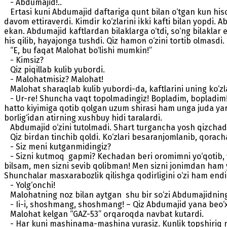
- Abdumajid!..
Ertasi kuni Abdumajid daftariga qunt bilan o‘tgan kun hisob
davom ettiraverdi. Kimdir ko‘zlarini ikki kafti bilan yopdi. 
ekan. Abdumajid kaftlardan bilaklarga o‘tdi, so‘ng bilaklar 
his qilib, hayajonga tushdi. Qiz hamon o‘zini tortib olmasd
“E, bu faqat Malohat bo‘lishi mumkin!”
- Kimsiz?
Qiz piqillab kulib yubordi.
- Malohatmisiz? Malohat!
Malohat sharaqlab kulib yubordi-da, kaftlarini uning ko‘zla
- Ur-re! Shuncha vaqt topolmadingiz! Bopladim, bopladim! 
hatto kiyimiga qotib qolgan uzum shirasi ham unga juda yara
borlig‘idan atirning xushbuy hidi taralardi.
Abdumajid o‘zini tutolmadi. Shart turgancha yosh qizchaday
Qiz birdan tinchib qoldi. Ko‘zlari besaranjomlanib, qoracha
- Siz meni kutganmidingiz?
- Sizni kutmoq gapmi? Kechadan beri oromimni yo‘qotib, fikr
bilsam, men sizni sevib qolibman! Men sizni jonimdan ham y
Shunchalar masxarabozlik qilishga qodirligini o‘zi ham endi 
- Yolg‘onchi!
Malohatning noz bilan aytgan shu bir so‘zi Abdumajidning 
- Ii-i, shoshmang, shoshmang! – Qiz Abdumajid yana beo‘xsh
Malohat kelgan “GAZ-53” orqaroqda navbat kutardi.
- Har kuni mashinama-mashina yurasiz. Kunlik topshiriq n