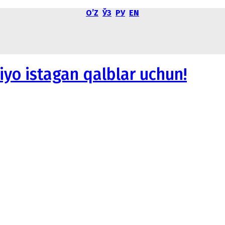
OʼZ
ЎЗ
РУ
EN