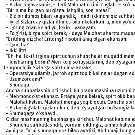
- Bizlar tegaveramiz, - dedi Malohat o‘zini o‘nglab. – Ko‘cha
“Bir nima bo‘lgan bu qizga. Ishqilib, sog‘ emas!”
- Biz bir iltimos bilan kelgandik, - dedi ikkinchi qiz suhb
- Iy-e! Sizlarday qizlar iltimos bilan kelarkan-u, men yo‘q
- Qo‘lingizdan keladiyu, lekin... yanayam...
- To‘g‘risi, bizga spirt kerak, - deya Malohat shartta maqs
“Eritding qizcha! Eritding! Hisobni aniq olgan ekansan!”
- Qancha?
- Ikki litr!
“Eh-ha! Ikki litrgina spirt uchun shunchalar muqaddimam
- Idishlaring bormi? Men ko‘p so‘raysizlarmi, deb o‘ylagandi
dehqonchilik.Sizlarga spirt nima kerak?
- Operatsiya qilamiz, jarroh spirt topib kelinglar degan edi
- Uzumzordami?
- Shunaqa...
Ancha suhbatlashib o‘tirishdi. Bu orada mashina uzumni zav
- Mehmondo‘st ekansiz. Ertaga yana kelsak, spirt olib beras
- Malohat kelsin. Malohat menga yoqib qoldi. Qancha spir
- Bizlarni g‘alati qizlar ekan, deb o‘ylayotgan bo‘lsangiz ke
- Shunaqaga o‘xshaydi.
Qizlar mashinaning kabinasiga kirishdi. Malohat kabina eshi
- Shuncha suhbatlashdik, yordam qildingiz, ammo haliyam 
Ayniqsa, “a”ni shunaqa noz bilan aytdiki, Abdumajidning vu