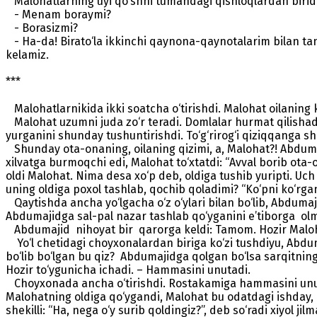
Malohatlarning uyi qo‘shni tumandagi qishloqlardan birid
- Menam boraymi?
- Borasizmi?
- Ha-da! Birato‘la ikkinchi qaynona-qaynotalarim bilan ta
kelamiz.
***
Malohatlarnikida ikki soatcha o‘tirishdi. Malohat oilaning k
Malohat uzumni juda zo‘r teradi. Domlalar hurmat qilishadi
yurganini shunday tushuntirishdi. To‘g‘rirog‘i qiziqqanga sh
Shunday ota-onaning, oilaning qizimi, a, Malohat?! Abdum
xilvatga burmoqchi edi, Malohat to‘xtatdi: “Avval borib ota
oldi Malohat. Nima desa xo‘p deb, oldiga tushib yuripti. Uch 
uning oldiga poxol tashlab, qochib qoladimi? “Ko‘pni ko‘rgan 
Qaytishda ancha yo‘lgacha o‘z o‘ylari bilan bo‘lib, Abdumaji
Abdumajidga sal-pal nazar tashlab qo‘yganini e’tiborga olma
Abdumajid nihoyat bir qarorga keldi: Tamom. Hozir Malohat
Yo‘l chetidagi choyxonalardan biriga ko‘zi tushdiyu, Abdum
bo‘lib bo‘lgan bu qiz? Abdumajidga qolgan bo‘lsa sarqitning h
Hozir to‘ygunicha ichadi. – Hammasini unutadi.
Choyxonada ancha o‘tirishdi. Rostakamiga hammasini unutib
Malohatning oldiga qo‘ygandi, Malohat bu odatdagi ishday, piy
shekilli: “Ha, nega o‘y surib qoldingiz?”, deb so‘radi xiyol ji