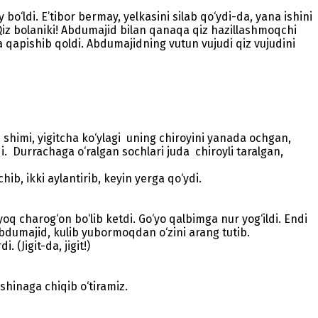
‘ldi. E’tibor bermay, yelkasini silab qo‘ydi-da, yana ishini
r. Qiz bolaniki! Abdumajid bilan qanaqa qiz hazillashmoqchi
ga qapishib qoldi. Abdumajidning vutun vujudi qiz vujudini
himi, yigitcha ko‘ylagi uning chiroyini yanada ochgan,
. Durrachaga o‘ralgan sochlari juda chiroyli taralgan,
, ikki aylantirib, keyin yerga qo‘ydi.
q charog‘on bo‘lib ketdi. Go‘yo qalbimga nur yog‘ildi. Endi
bdumajid, kulib yubormoqdan o‘zini arang tutib.
(Jigit-da, jigit!)
shinaga chiqib o‘tiramiz.