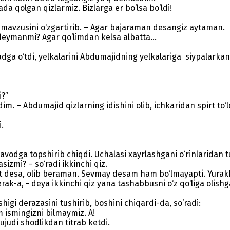
da qolgan qizlarmiz. Bizlarga er bo‘lsa bo‘ldi!
at mavzusini o‘zgartirib. – Agar bajaraman desangiz aytaman.
 deymanmi? Agar qo‘limdan kelsa albatta...
adga o‘tdi, yelkalarini Abdumajidning yelkalariga siypalarkan
i?”
m. – Abdumajid qizlarning idishini olib, ichkaridan spirt to‘l
.
odga topshirib chiqdi. Uchalasi xayrlashgani o‘rinlaridan t
izmi? – so‘radi ikkinchi qiz.
t desa, olib beraman. Sevmay desam ham bo‘lmayapti. Yurak
rak-a, - deya ikkinchi qiz yana tashabbusni o‘z qo‘liga olishga
gi derazasini tushirib, boshini chiqardi-da, so‘radi:
ismingizni bilmaymiz. A!
judi shodlikdan titrab ketdi.