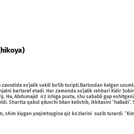
(hikoya)
dida xo‘jalik vakili bo‘lib turipti.Barlosdan kelgan uzumla
 janjalni bartaraf etadi. Har zamonda xo‘jalik rahbari Xidir So
. Ha, Abdumajid o‘z ishiga puxta, shu sababli gap eshitgani 
Shartta qabul qiluvchi bilan kelishib, ikkitasini “halladi”. S
shim kiygan yoqimtoygina qiz ko‘zlarini suzib turardi. “Kim