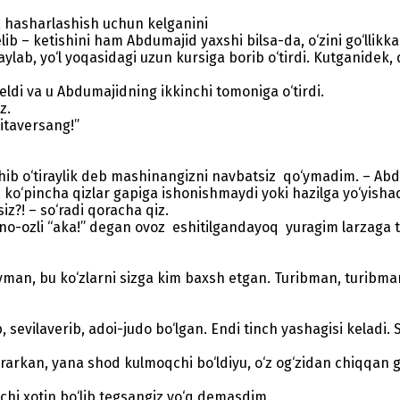
 hasharlashish uchun kelganini
b – ketishini ham Abdumajid yaxshi bilsa-da, o‘zini go‘llikka 
ylab, yo‘l yoqasidagi uzun kursiga borib o‘tirdi. Kutganidek, q
di va u Abdumajidning ikkinchi tomoniga o‘tirdi.
z.
itaversang!”
 o‘tiraylik deb mashinangizni navbatsiz qo‘ymadim. – Abdumaj
a, ko‘pincha qizlar gapiga ishonishmaydi yoki hazilga yo‘yishad
iz?! – so‘radi qoracha qiz.
ozli “aka!” degan ovoz eshitilgandayoq yuragim larzaga tushg
yman, bu ko‘zlarni sizga kim baxsh etgan. Turibman, turibma
, sevilaverib, adoi-judo bo‘lgan. Endi tinch yashagisi keladi
rarkan, yana shod kulmoqchi bo‘ldiyu, o‘z og‘zidan chiqqan gap
hi xotin bo‘lib tegsangiz yo‘q demasdim.