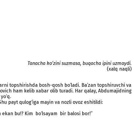
Tanacha ko‘zini suzmasa, buqacha ipini uzmaydi.
(xalq naqli)
rni topshirishda bosh-qosh bo‘ladi. Ba’zan topshiruvchi va
birovich ham kelib xabar olib turadi. Har qalay, Abdumajidning
yo‘q.
hu payt qulog‘iga mayin va nozli ovoz eshitildi:
 ekan bu!? Kim bo‘lsayam bir balosi bor!”