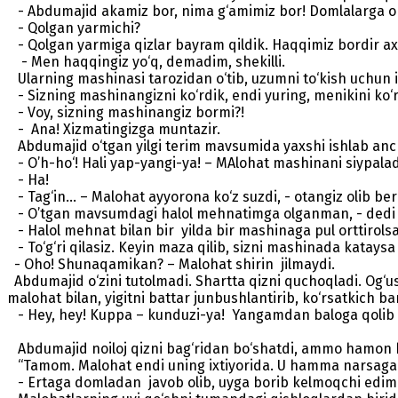
- Abdumajid akamiz bor, nima g‘amimiz bor! Domlalarga obb
- Qolgan yarmichi?
- Qolgan yarmiga qizlar bayram qildik. Haqqimiz bordir axi
- Men haqqingiz yo‘q, demadim, shekilli.
Ularning mashinasi tarozidan o‘tib, uzumni to‘kish uchun ic
- Sizning mashinangizni ko‘rdik, endi yuring, menikini ko‘r
- Voy, sizning mashinangiz bormi?!
- Ana! Xizmatingizga muntazir.
Abdumajid o‘tgan yilgi terim mavsumida yaxshi ishlab anch
- O’h-ho‘! Hali yap-yangi-ya! – MAlohat mashinani siypaladi
- Ha!
- Tag‘in... – Malohat ayyorona ko‘z suzdi, - otangiz olib 
- O’tgan mavsumdagi halol mehnatimga olganman, - dedi Abdu
- Halol mehnat bilan bir yilda bir mashinaga pul orttirolsa
- To‘g‘ri qilasiz. Keyin maza qilib, sizni mashinada katays
- Oho! Shunaqamikan? – Malohat shirin jilmaydi.
Abdumajid o‘zini tutolmadi. Shartta qizni quchoqladi. Og‘
malohat bilan, yigitni battar junbushlantirib, ko‘rsatkich ba
- Hey, hey! Kuppa – kunduzi-ya! Yangamdan baloga qolib 
Abdumajid noiloj qizni bag‘ridan bo‘shatdi, ammo hamon bir
“Tamom. Malohat endi uning ixtiyorida. U hamma narsaga roz
- Ertaga domladan javob olib, uyga borib kelmoqchi edim