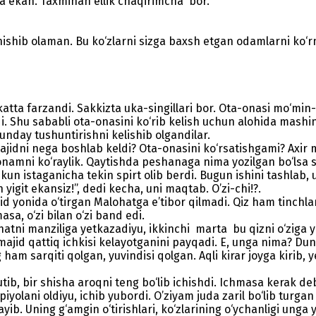
a ekan. Taxminan ellik chaqirimcha bor.
nishib olaman. Bu ko‘zlarni sizga baxsh etgan odamlarni ko‘
atta farzandi. Sakkizta uka-singillari bor. Ota-onasi mo‘min-b
. Shu sababli ota-onasini ko‘rib kelish uchun alohida mashin
unday tushuntirishni kelishib olgandilar.
ajidni nega boshlab keldi? Ota-onasini ko‘rsatishgami? Ax
-onamni ko‘raylik. Qaytishda peshanaga nima yozilgan bo‘lsa s
kun istaganicha tekin spirt olib berdi. Bugun ishini tashlab, 
yigit ekansiz!”, dedi kecha, uni maqtab. O’zi-chi!?.
d yonida o‘tirgan Malohatga e’tibor qilmadi. Qiz ham tinchlan
sa, o‘zi bilan o‘zi band edi.
ni manziliga yetkazadiyu, ikkinchi marta bu qizni o‘ziga ya
ajid qattiq ichkisi kelayotganini payqadi. E, unga nima? Dun
am sarqiti qolgan, yuvindisi qolgan. Aqli kirar joyga kirib, ye
, bir shisha aroqni teng bo‘lib ichishdi. Ichmasa kerak deb
olani oldiyu, ichib yubordi. O’ziyam juda zaril bo‘lib turgan 
lmayib. Uning g‘amgin o‘tirishlari, ko‘zlarining o‘ychanligi ung