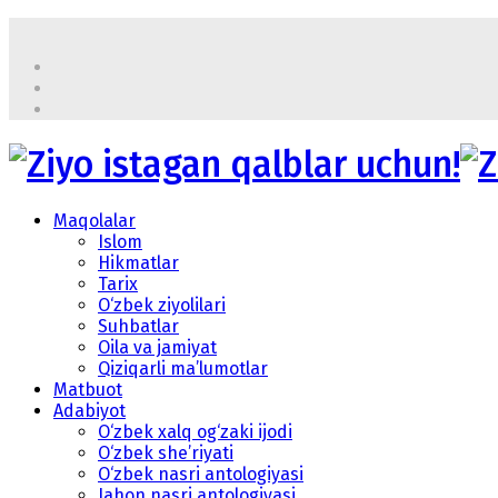
Maqolalar
Islom
Hikmatlar
Tarix
O‘zbek ziyolilari
Suhbatlar
Oila va jamiyat
Qiziqarli ma’lumotlar
Matbuot
Adabiyot
O‘zbek xalq og‘zaki ijodi
O‘zbek she’riyati
O‘zbek nasri antologiyasi
Jahon nasri antologiyasi