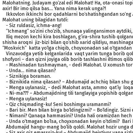
Malohatning. Judayam go‘zal edi Malohat! Ha, ota-onasi top
axir! Bir imo qilsa bas… Yana nima kerak unga?!
Ikkovlon ikkinchi bor qadahlarni bo‘shatishgandan so‘ng Abd
Malohat uning bilagidan tutdi:
- Siz ruldasiz, ichma-ang!
“Ichmang” so‘zini cho‘zib, shunaqa yalingansimon aytdiki
Iliq mezon kechi kira boshlagan, g‘ira-shira tushib qolgan
shisha aroqni jiz-bizi bilan qo‘shib xarid qildiyu, mashinaga
“Moskvich” katta yo‘lga chiqib, choyxonadan sal o‘tgandan so
Vinzavodga yetib kelganlarida vaqt yarim tunga borib qolgan
shofyori – dan qizni joyiga olib borib tashlashni iltimos qili
- Mashinadan tushmayman, - dedi Malohat. U xomush tortib, 
- Unda… nima qilasan?
- Siznikiga boraman.
- Biznikida nima qilasan? – Abdumajid achchiq bilan shu gap
- Menga uylanasiz, - dedi Malohat asta, ammo qat’iy loqay
- Ni-ma??? – Abdumajidning tili tanglayiga yopishib qolgan
- Menga uylanasiz!
- Qiz chiqmading-ku! Seni boshimga uramanmi?
- Bari bir. Men bilan birga bo‘ldingizmi? – Bo‘ldingiz. Si
- Nimani? Qanaqa hammasini? Unda hali oramizdan hech 
- Unda o‘tmagan bo‘lsa, choyxonadan keyin o‘tdimi? Bari bir
Abdumajid hangu-mang bo‘lib qoldi. Malohat hozir unga d
- Siz axir qiz emasssiz-ku! – Abdumajid beixtiyor yana sizl