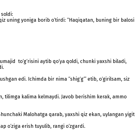
soldi:
iz uning yoniga borib o‘tirdi: “Haqiqatan, buning bir balosi
id to‘g‘risini aytib qo‘ya qoldi, chunki yaxshi biladi,
i.
an edi. Ichimda bir nima “shig‘g‘” etib, o‘girilsam, siz
n, tilimga kalima kelmaydi. Javob berishim kerak, ammo
. Shunchaki Malohatga qarab, yaxshi qiz ekan, uylangan yigit
 o‘ziga erish tuyulib, rangi o‘zgardi.