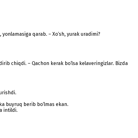
, yonlamasiga qarab. – Xo‘sh, yurak uradimi?
dirib chiqdi. – Qachon kerak bo‘lsa kelaveringizlar. Bizda
urishdi.
ka buyruq berib bo‘lmas ekan.
 intildi.