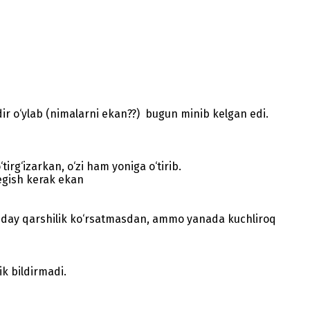
r o‘ylab (nimalarni ekan??) bugun minib kelgan edi.
g‘izarkan, o‘zi ham yoniga o‘tirib.
tegish kerak ekan
qanday qarshilik ko‘rsatmasdan, ammo yanada kuchliroq
k bildirmadi.