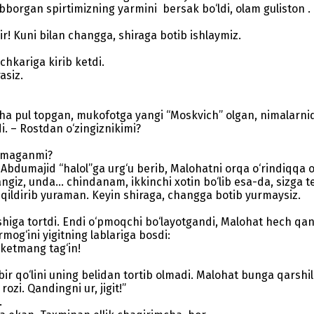
organ spirtimizning yarmini bersak bo‘ldi, olam guliston .
r! Kuni bilan changga, shiraga botib ishlaymiz.
hkariga kirib ketdi.
asiz.
a pul topgan, mukofotga yangi “Moskvich” olgan, nimalarnidi
. – Rostdan o‘zingiznikimi?
bermaganmi?
majid “halol”ga urg‘u berib, Malohatni orqa o‘rindiqqa o‘tir
ngiz, unda... chindanam, ikkinchi xotin bo‘lib esa-da, sizga 
a qildirib yuraman. Keyin shiraga, changga botib yurmaysiz.
ushiga tortdi. Endi o‘pmoqchi bo‘layotgandi, Malohat hech 
rmog‘ini yigitning lablariga bosdi:
ketmang tag‘in!
 qo‘lini uning belidan tortib olmadi. Malohat bunga qarshili
i. Qandingni ur, jigit!”
.