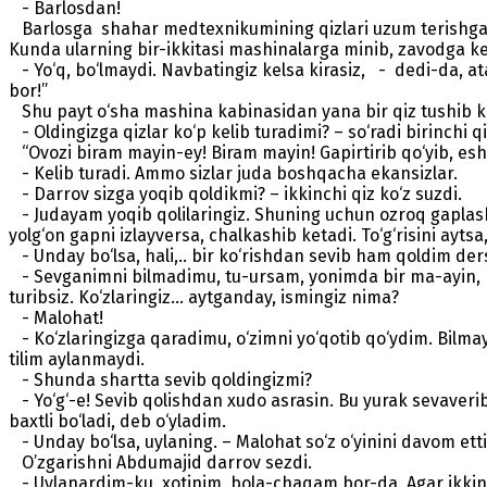
- Barlosdan!
Barlosga shahar medtexnikumining qizlari uzum terishga
Kunda ularning bir-ikkitasi mashinalarga minib, zavodga keli
- Yo‘q, bo‘lmaydi. Navbatingiz kelsa kirasiz, - dedi-da, ata
bor!”
Shu payt o‘sha mashina kabinasidan yana bir qiz tushib kel
- Oldingizga qizlar ko‘p kelib turadimi? – so‘radi birinchi qi
“Ovozi biram mayin-ey! Biram mayin! Gapirtirib qo‘yib, esh
- Kelib turadi. Ammo sizlar juda boshqacha ekansizlar.
- Darrov sizga yoqib qoldikmi? – ikkinchi qiz ko‘z suzdi.
- Judayam yoqib qolilaringiz. Shuning uchun ozroq gaplashib
yolg‘on gapni izlayversa, chalkashib ketadi. To‘g‘risini ayts
- Unday bo‘lsa, hali,.. bir ko‘rishdan sevib ham qoldim ders
- Sevganimni bilmadimu, tu-ursam, yonimda bir ma-ayin, no-
turibsiz. Ko‘zlaringiz... aytganday, ismingiz nima?
- Malohat!
- Ko‘zlaringizga qaradimu, o‘zimni yo‘qotib qo‘ydim. Bilma
tilim aylanmaydi.
- Shunda shartta sevib qoldingizmi?
- Yo‘g‘-e! Sevib qolishdan xudo asrasin. Bu yurak sevaverib
baxtli bo‘ladi, deb o‘yladim.
- Unday bo‘lsa, uylaning. – Malohat so‘z o‘yinini davom etti
O’zgarishni Abdumajid darrov sezdi.
- Uylanardim-ku, xotinim, bola-chaqam bor-da. Agar ikkinc