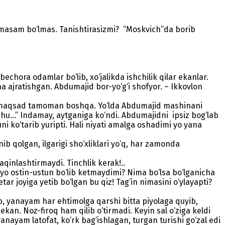
rmasam bo‘lmas. Tanishtirasizmi? “Moskvich”da borib
echora odamlar bo‘lib, xo‘jalikda ishchilik qilar ekanlar.
a ajratishgan. Abdumajid bor-yo‘g‘i shofyor. – Ikkovlon
ir maqsad tamoman boshqa. Yo‘lda Abdumajid mashinani
hu...” Indamay, aytganiga ko‘ndi. Abdumajidni ipsiz bog‘lab
uni ko‘tarib yuripti. Hali niyati amalga oshadimi yo yana
ib qolgan, ilgarigi sho‘xliklari yo‘q, har zamonda
qinlashtirmaydi. Tinchlik kerak!..
yo ostin-ustun bo‘lib ketmaydimi? Nima bo‘lsa bo‘lganicha
tar joyiga yetib bo‘lgan bu qiz! Tag‘in nimasini o‘ylayapti?
, yanayam har ehtimolga qarshi bitta piyolaga quyib,
ekan. Noz-firoq ham qilib o‘tirmadi. Keyin sal o‘ziga keldi
a yanayam latofat, ko‘rk bag‘ishlagan, turgan turishi go‘zal edi