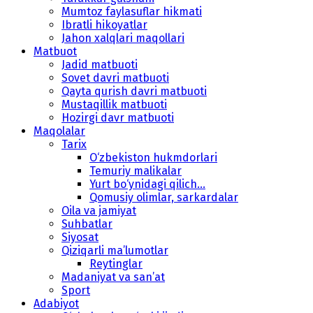
Mumtoz faylasuflar hikmati
Ibratli hikoyatlar
Jahon xalqlari maqollari
Matbuot
Jadid matbuoti
Sovet davri matbuoti
Qayta qurish davri matbuoti
Mustaqillik matbuoti
Hozirgi davr matbuoti
Maqolalar
Tarix
O‘zbekiston hukmdorlari
Temuriy malikalar
Yurt bo‘ynidagi qilich...
Qomusiy olimlar, sarkardalar
Oila va jamiyat
Suhbatlar
Siyosat
Qiziqarli ma’lumotlar
Reytinglar
Madaniyat va san’at
Sport
Adabiyot