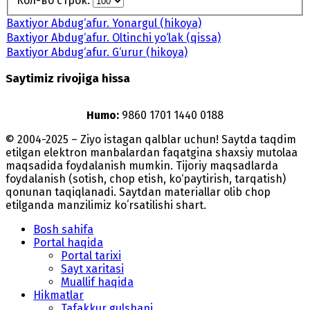
Кол-во строк:
Baxtiyor Abdug‘afur. Yonargul (hikoya)
Baxtiyor Abdug‘afur. Oltinchi yo‘lak (qissa)
Baxtiyor Abdug‘afur. G‘urur (hikoya)
Saytimiz rivojiga hissa
Humo:
9860 1701 1440 0188
© 2004-2025 – Ziyo istagan qalblar uchun! Saytda taqdim
etilgan elektron manbalardan faqatgina shaxsiy mutolaa
maqsadida foydalanish mumkin. Tijoriy maqsadlarda
foydalanish (sotish, chop etish, ko‘paytirish, tarqatish)
qonunan taqiqlanadi. Saytdan materiallar olib chop
etilganda manzilimiz koʻrsatilishi shart.
Bosh sahifa
Portal haqida
Portal tarixi
Sayt xaritasi
Muallif haqida
Hikmatlar
Tafakkur gulshani