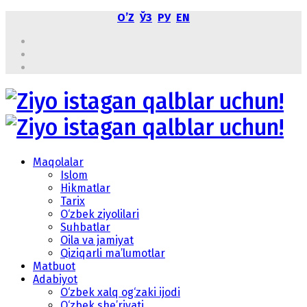
OʼZ
ЎЗ
РУ
EN
Maqolalar
Islom
Hikmatlar
Tarix
O‘zbek ziyolilari
Suhbatlar
Oila va jamiyat
Qiziqarli ma’lumotlar
Matbuot
Adabiyot
O‘zbek xalq og‘zaki ijodi
O‘zbek she’riyati