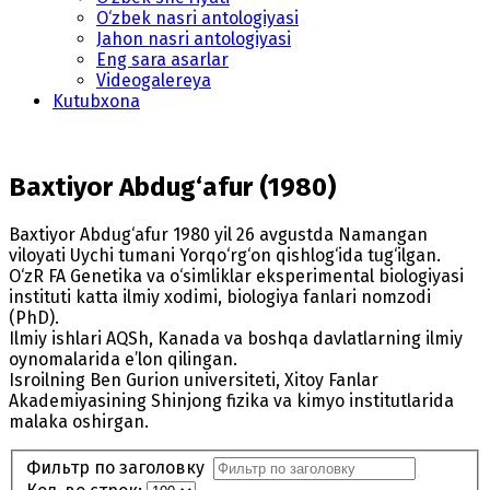
O‘zbek nasri antologiyasi
Jahon nasri antologiyasi
Eng sara asarlar
Videogalereya
Kutubxona
Baxtiyor Abdug‘afur (1980)
Baxtiyor Abdug‘afur 1980 yil 26 avgustda Namangan
viloyati Uychi tumani Yorqo‘rg‘on qishlog‘ida tug‘ilgan.
O‘zR FA Genetika va o‘simliklar eksperimental biologiyasi
instituti katta ilmiy xodimi, biologiya fanlari nomzodi
(PhD).
Ilmiy ishlari AQSh, Kanada va boshqa davlatlarning ilmiy
oynomalarida e’lon qilingan.
Isroilning Ben Gurion universiteti, Xitoy Fanlar
Akademiyasining Shinjong fizika va kimyo institutlarida
malaka oshirgan.
Фильтр по заголовку