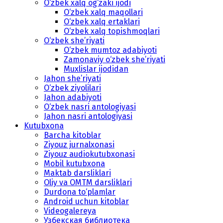
O‘zbek xalq og‘zaki ijodi
O‘zbek xalq maqollari
O‘zbek xalq ertaklari
O‘zbek xalq topishmoqlari
O‘zbek she’riyati
O‘zbek mumtoz adabiyoti
Zamonaviy o‘zbek she’riyati
Muxlislar ijodidan
Jahon she’riyati
O‘zbek ziyolilari
Jahon adabiyoti
O‘zbek nasri antologiyasi
Jahon nasri antologiyasi
Kutubxona
Barcha kitoblar
Ziyouz jurnalxonasi
Ziyouz audiokutubxonasi
Mobil kutubxona
Maktab darsliklari
Oliy va OMTM darsliklari
Durdona to‘plamlar
Android uchun kitoblar
Videogalereya
Узбекская библиотека