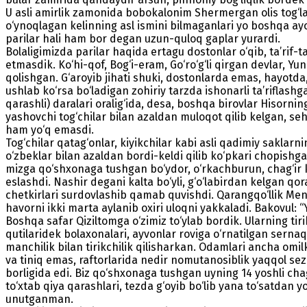
U asli amirlik zamonida bobokalonim Shermergan olis tog‘lar o
o‘ynoqlagan kelinning asl ismini bilmaganlari yo boshqa a
parilar hali ham bor degan uzun-quloq gaplar yurardi.
Bolaligimizda parilar haqida ertagu dostonlar o‘qib, ta’rif-ta
etmasdik. Ko‘­hi-qof, Bog‘i-eram, Go‘ro‘g‘li qirgan devlar, Y
qolishgan. G‘aroyib jihati shuki, dostonlarda emas, hayotda
ushlab ko‘rsa bo‘ladigan zohiriy tarzda ishonarli ta’riflashg
qarashli) daralari oralig‘ida, desa, boshqa birovlar Hisorn
yashovchi tog‘chilar bilan azaldan muloqot qilib kelgan, se
ham yo‘q emasdi.
Tog‘chilar qatag‘onlar, kiyikchilar kabi asli qa­dimiy saklarni
o‘zbeklar bilan azaldan bordi-keldi qilib ko‘pkari chopishga
mizga qo‘shxonaga tushgan bo‘ydor, o‘rkachburun, chag‘ir 
eslashdi. Nashir degani kalta bo‘yli, g‘o‘labirdan kelgan q
chetkirlari surdovlashib qamab quvishdi. Qarangqo‘llik Me
havorni ikki marta aylanib oxiri uloqni yakkaladi. Bakovul: “Y
Boshqa safar Qiziltomga o‘zimiz to‘ylab bordik. Ularning tirik
qutilaridek bolaxonalari, ayvonlar roviga o‘rnatilgan serna
manchilik bilan tirikchilik qilisharkan. Odamlari ancha omilk
va tiniq emas, raftorlarida nedir nomutanosiblik yaqqol sez
borligida edi. Biz qo‘shxonaga tushgan uyning 14 yoshli chag
to‘xtab qiya qarashlari, tezda g‘oyib bo‘lib yana to‘satdan
unutganman.