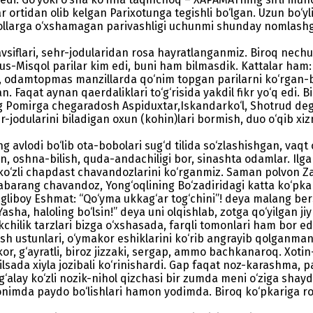
rtidan olib kelgan Parixotunga tegishli bo‘lgan. Uzun bo‘yli, 
yollarga o‘xshamagan parivashligi uchunmi shunday nomlashg
vsiflari, sehr-jodularidan ro­sa hayratlanganmiz. Biroq nechuk j
unus-Misqol parilar kim edi, buni ham bilmasdik. Kattalar ham: 
, odamtopmas manzillarda qo‘nim topgan parilarni ko‘rgan-bil
an. Faqat aynan qaerdaliklari to‘g‘risida yakdil fikr yo‘q edi.
ing Pomirga chegaradosh Aspiduxtar,Iskandarko‘l, Shotrud deg
hr-jodularini biladigan oxun (kohin)lari bormish, duo o‘qib x
ng avlodi bo‘lib ota-bobolari sug‘d tilida so‘zlashishgan, vaqt 
n, oshna-bilish, quda-andachiligi bor, sinashta odamlar. Ilgar
ko‘zli chapdast chavandozlarini ko‘rganmiz. Saman polvon Za
orabarang chavandoz, Yong‘oqlining Bo‘zadiridagi katta ko‘pka
ngliboy Eshmat: “Qo‘yma ukkag‘ar tog‘chini”! deya malang be
asha, haloling bo‘lsin!” deya uni olqishlab, zotga qo‘yilgan jiy
chilik tarzlari bizga o‘xshasada, farqli tomonlari ham bor edi.
qsh ustunlari, o‘ymakor eshiklarini ko‘rib angrayib qolganman.
or, g‘ayratli, biroz jizzaki, sergap, ammo bachkanaroq. Xotin-qi
ilsada xiyla jozibali ko‘rinishardi. Gap faqat noz-karashma, 
‘alay ko‘zli nozik-nihol qizchasi bir zumda meni o‘ziga shaydo
 yonimda paydo bo‘lishlari hamon yodimda. Biroq ko‘pkariga ro