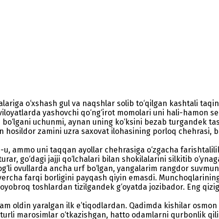
iga o‘xshash gul va naqshlar solib to‘qilgan kashtali taqin
 viloyatlarda yashovchi qo‘ng‘irot momolari uni hali-hamon se
h bo‘lgani uchunmi, aynan uning ko‘ksini bezab turgandek t
 hosildor zamini uzra saxovat ilohasining porloq chehrasi, bo‘
-u, ammo uni taqqan ayollar chehrasiga o‘zgacha farishtalili
r, go‘dagi jajji qo‘lchalari bilan shokilalarini silkitib o‘yn
tog‘li ovullarda ancha urf bo‘lgan, yangalarim rangdor suvmun
ercha farqi borligini payqash qiyin emasdi. Munchoqlarining
 noyobroq toshlardan tizilgandek g‘oyatda jozibador. Eng qizi
 ham oldin yaralgan ilk e’tiqodlardan. Qadimda kishilar osmo
turli marosimlar o‘tkazishgan, hatto odamlarni qurbonlik qili