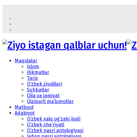
Maqolalar
Islom
Hikmatlar
Tarix
O‘zbek ziyolilari
Suhbatlar
Oila va jamiyat
Qiziqarli ma’lumotlar
Matbuot
Adabiyot
O‘zbek xalq og‘zaki ijodi
O‘zbek she’riyati
O‘zbek nasri antologiyasi
Jahon nasri antologiyasi