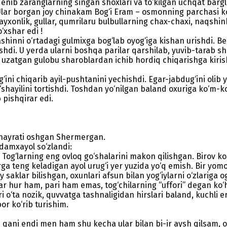
enib zaranglarning singan shoxlari va to‘kilgan uchqat bargl
 Ular borgan joy chinakam Bog‘i Eram – osmonning parchasi ko
xonlik, gullar, qumrilaru bulbullarning chax-chaxi, naqshinko
xshar edi !
hinni o‘rtadagi gulmixga bog‘lab oyog‘iga kishan urishdi. Beli
shdi. U yerda ularni boshqa parilar qarshilab, yuvib-tarab shoh
 uzatgan gulobu sharoblardan ichib hordiq chiqarishga kirish
ig‘ini chiqarib ayil-pushtanini yechishdi. Egar-jabdug‘ini oli
o‘shayilini tortishdi. Toshdan yo‘nilgan baland oxuriga ko‘m-k
pishqirar edi.
i hayrati oshgan Shermergan.
rdamxayol so‘zlandi:
g‘larning eng ovloq go‘shalarini makon qilishgan. Birov ko‘r
larga teng keladigan ayol urug‘i yer yuzida yo‘q emish. Bir y
y saklar bilishgan, oxunlari afsun bilan yog‘iylarni o‘zlariga o
lar hur ham, pari ham emas, tog‘chilarning “uffori” degan ko‘
ri o‘ta nozik, quvvatga tashnaligidan hirslari baland, kuchli
or ko‘rib turishim.
h, qani endi men ham shu kecha ular bilan bi-ir aysh qilsam, 