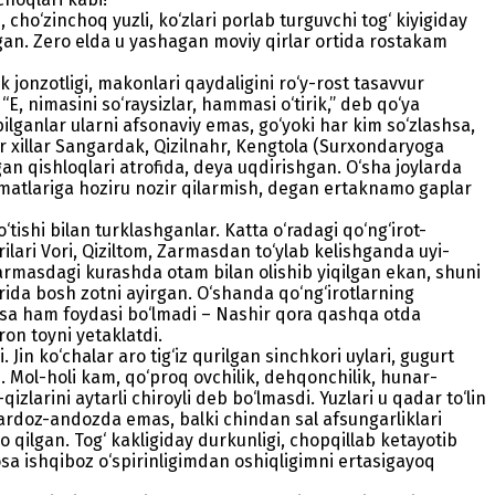
cho‘zinchoq yuzli, ko‘zlari porlab turguvchi tog‘ kiyigiday
an. Zero elda u yashagan moviy qirlar ortida rostakam
onzotligi, ma­kon­­­lari qaydaligini ro‘y-rost tasavvur
“E, nimasini so‘raysizlar, hammasi o‘tirik,” deb qo‘ya
ganlar ularni afso­naviy emas, go‘yoki har kim so‘zlashsa,
 Bir xillar Sangardak, Qizilnahr, Kengtola (Surxondaryoga
an qishloqlari atrofida, deya uqdirishgan. O‘sha joylarda
izmatlariga hoziru nozir qilarmish, degan ertaknamo gaplar
o‘tishi bilan turklashganlar. Katta o‘radagi qo‘ng‘irot-
ilari Vori, Qiziltom, Zarmasdan to‘ylab kelishganda uyi­
rmasdagi kurashda otam bilan olishib yiqilgan ekan, shuni
rida bosh zotni ayirgan. O‘shanda qo‘ng‘irotlarning
rsa ham foydasi bo‘lmadi – Nashir qora qashqa otda
ron toyni yetaklatdi.
 Jin ko‘chalar aro tig‘iz qurilgan sinchkori uylari, gugurt
 Mol-holi kam, qo‘proq ovchilik, dehqonchilik, hu­nar­
zlarini aytarli chiroyli deb bo‘lmasdi. Yuzlari u qadar to‘lin
pardoz-andozda emas, balki chindan sal afsungarlik­lari
 qilgan. Tog‘ kakligiday durkunligi, chopqillab ketayotib
sa ishqiboz o‘s­pirinligimdan oshiqligimni ertasigayoq