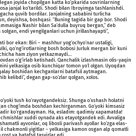
 degan joyida chopilgan katta ko‘pkarida sovrinlarning
sa janjal ko‘tarildi. Shodi bilan Ibroyimga tashlanishdi.
acha quvib bordilar. Janjalning sababini turlicha
un, de­yishsa, boshqasi: “Buning tagida bir gap bor. Shodi
 Hammasiga Nashir bilan Sa’dulla buyruq bergan,” deb
a solgan, endi yengilganlari uchun jirillashayapti”,
 bor ekan: Biri – mashhur yog‘ochyo‘nar ustaligi,
lki, qo‘ng‘irotlarning bosh bobosi Jurluk mergan bir kuni
uchicha ham ziyon yetkazmaydi...
ylovdan o‘g‘irlab ketishadi. Qanchalik izlashmasin olis-yaqin
nini yelkasiga osib kunchiqar tomon yo‘l olgan. Uyoqdan
r qalay boshidan kechganlarni batafsil aytmagan.
 kelibdi”, degan gap-so‘zlar qolgan, xolos.
 go‘yoki tush ko‘rayotgandeksiz. Shunga o‘xshash holatni
otgan chog‘imda boshdan kechirganman. Go‘yoki kimsasiz
erdadir ko‘rgandayman. Ha, esladim: qadimiy xapamatda!
kechmishlar xuddi oynada aks etayotgandek edi. Avvaliga
shamatli ayvonlar, oq libosli parivash ayollar ko‘zga elas-
qil chakmonli yigitlar – yelkasiga kamon osgan alp qomatli
st va batafsil tasvirlar edi...