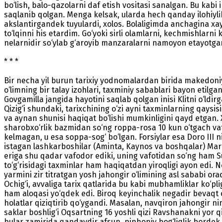
bo‘lish, balo-qazolarni daf etish vositasi sanalgan. Bu kab
saqlanib qolgan. Menga kelsak, ularda hech qanday ilohiyli
akslantirgandek tuyulardi, xolos. Bolaligimda anchagina 
to‘lqinni his etardim. Go‘yoki sirli olamlarni, kechmishlarn
nelarnidir so‘ylab g‘aroyib manzaralarni namoyon etayotgan
* * *
Bir necha yil burun tarixiy yodnomalardan birida makedoniyal
o‘limning bir talay izohlari, taxminiy sabablari bayon etilga
Govgamilla jangida hayotini saqlab qolgan inisi Klitni o‘ldi
Qizig‘i shundaki, tarixchining o‘zi ayni taxminlarning qays
va aynan shunisi haqiqat bo‘lishi mumkinligini qayd etgan. 
sharobxo‘rlik bazmidan so‘ng roppa-rosa 10 kun o‘tgach vafo
kelmagan, u esa soppa-sog‘ bo‘lgan. Forsiylar esa Doro III n
istagan lashkarboshilar (Aminta, Kaynos va boshqalar) Marok
eriga shu qadar vafodor ediki, uning vafotidan so‘ng ham S
to‘g‘risidagi taxminlar ham haqiqatdan yiroqligi ayon edi.
yarmini zir titratgan yosh jahongir o‘limining asl sababi or
Ochig‘i, avvaliga tarix qatlarida bu kabi mub­hamliklar ko
ham aloqasi yo‘qdek edi. Biroq keyinchalik negadir bevaq
holatlar qiziqtirib qo‘ygandi. Masalan, navqiron jahongir 
saklar boshlig‘i Oqsartning 16 yoshli qizi Ravshanakni yor
bular zamirida qandaydir afsun, pinhoniy bog‘liqlik bordek