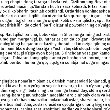
ji uloq chopib dong taratgan kezlar edi. Qiziltomning Novqot
urdovlashmasin, qo‘llaridan hech narsa kelmadi. Ertasi kuni ro
 oxiri ko‘pkarini tashlab qochishdi. Ortlaridan Xonimqashqag
dozlari o‘ktamlik qilib ularni zotlardan quruq qoldirgani uch
 qilgan, tog‘chilar shunga oriyati kelib ur-sur qilishayapti.
optirish ilinjida o‘zlari “pari” qizlarini polvonlarning qo‘ynig
 Naql qilishlaricha, bobokalonim Shermerganning uch xislati
 uradigan merganligi. Bu hunarlar qonida bo‘lgan. Rivoyat shu
ulog‘idagi halqadan o‘tkazib yuboradi, lekin o‘ziga qilning 
 butun amirlikda dong taratgan Yashin laqabli uloqchi otini bo
ng qaerdaligi o‘ziga ayon bo‘lgan. Birinchdan yasalgan kamo
ib kelgan. Tabiatan kamgapligidanmi yo boshqa siri bormi, ha
ib beribdi, hunariga qoyil qolgan sohibjamol otiga mingashib
o‘ngingizda noma’lum olamlar, o‘tmish manzaralari jonlanadi,
 ikki asr burun yo‘ngan yog‘och novlarga tikilib o‘y suray
ardim.Eng qizig‘i, bularning bari menga tanishday, oldin qa
ngan rang-barang munchoqlar, naqshlar aro pinhoniy olam va 
 ovulga o‘xshash manzillar, bolaxonali uylar, sharsharalar, ha
rina boshladi. Ana, zovlar orasidan oyoqlariga choriq kiygan 
apamat ularning sarguzashtlari, parilar va boshqalarni ro‘y-ro