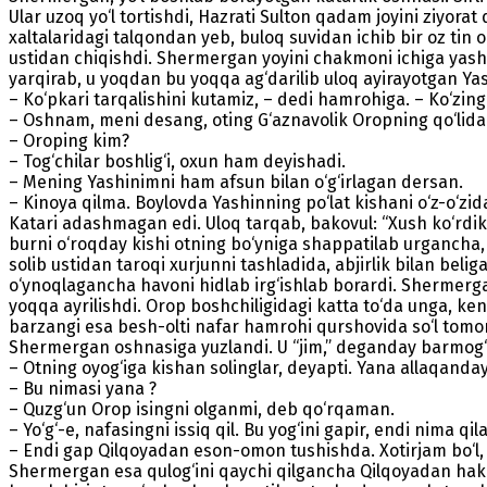
Ular uzoq yo‘l tortishdi, Hazrati Sulton qadam joyini ziyorat
xaltalaridagi talqondan yeb, buloq suvidan ichib bir oz tin 
ustidan chiqishdi. Shermergan yoyini chakmoni ichiga yashiri
yarqirab, u yoqdan bu yoqqa ag‘darilib uloq ayi­­rayotgan Ya
– Ko‘pkari tarqalishini kutamiz, – dedi hamrohiga. – Ko‘zin
– Oshnam, meni desang, oting G‘aznavolik Oropning qo‘lida
– Oroping kim?
– Tog‘chilar boshlig‘i, oxun ham deyishadi.
– Mening Yashinimni ham afsun bilan o‘g‘irlagan dersan.
– Kinoya qilma. Boylovda Yashinning po‘lat kishani o‘z-o‘zi
Katari adashmagan edi. Uloq tarqab, bakovul: “Xush ko‘rdik
burni o‘roqday kishi otning bo‘yniga shappatilab urgancha, m
solib ustidan taroqi xurjunni tashladida, abjirlik bilan bel
o‘ynoqlagancha havoni hidlab irg‘ishlab borardi. Shermergan
yoqqa ayrilishdi. Orop boshchiligidagi katta to‘da unga, k
barzangi esa besh-olti nafar hamrohi qurshovida so‘l tomo
Shermergan oshnasiga yuzlandi. U “jim,” deganday barmog‘in
– Otning oyog‘iga kishan solinglar, deyapti. Yana allaqanday
– Bu nimasi yana ?
– Quzg‘un Orop isingni olganmi, deb qo‘rqaman.
– Yo‘g‘-e, nafasingni issiq qil. Bu yog‘ini gapir, endi nima qil
– Endi gap Qilqoyadan eson-omon tushishda. Xotirjam bo‘l,
Shermergan esa qulog‘ini qaychi qilgancha Qil­qoyadan hakk