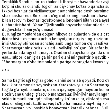
Teraklilik Shodi bilan ko‘kbuloqlik Ibroyim chavandozlar av
ko‘pini shular olishdi. Tog‘chilar qiy-chuv ko‘tarib qancha s
Ikkovi boshlarida vizillayotgan qamchinlarga dosh berolmay
sharhlashar edi. Bir xillar qo‘ng‘irotlarning mashhur chavan
bilan Ibroyim kechasi qo‘shxonada jononlari bilan rosa aysh
tushuntirishardi. Yana: “Qiziltomlik boyvachchalar otlarini ch
deguvchilar ham yo‘q emasdi...
Burungi zamonlardan qolgan hikoyalar bulardan-da qiziqroq.
ikkinchisi – osmonda uchib ketayotgan qir­g‘iyning ko‘zidan
inisi Qoboy Shirodan achchiqlanib unga tomon o‘q uzadi va q
Shermerganning oxirgi xislati – valiyligi bo‘l­gan. Bir safar
yerlardan daragi chiqmaydi. Oradan olti oycha o‘tganda uni
esa...Tulpori qanjig‘asiga bir pari qizni mingashtirib qayt
“Shermergan o‘sha tomonlarda pariga zarangdan kovush yo‘n
* * *
Samo bag‘ridagi tog‘lar goho kishini sehrlab qo‘yadi. Ko‘z 
kakliklar armonsiz sayrashgan Keragatov yuzida Shermergan
tog‘da g‘aroyib olamlaru, ularda qaynayotgan hayotni ko‘r
Hozir yana undagi g‘aroyib manzaralar, jivir-jivir mavjla
sokin tumanli borliqda allaqanday ko‘lankalar, olislarda esa
elas chalingandek...Biroz vaqt o‘tib hammasi aniq-tiniq ko‘
Shermergan, yo‘l boshlab borayotgan katarlik oshnasi! Sirli x