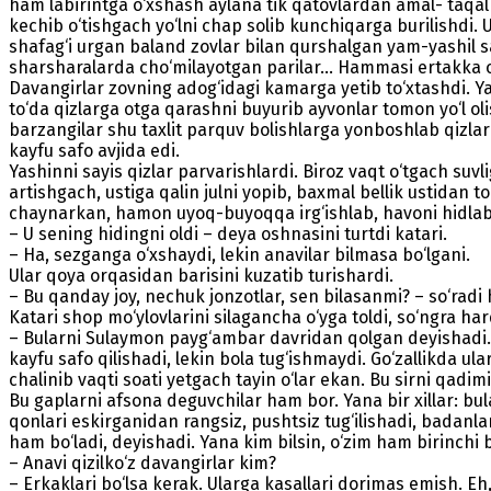
ham labirintga o‘xshash aylana tik qatovlardan amal- taqal 
kechib o‘tishgach yo‘lni chap solib kunchiqarga burilishdi.
shafag‘i urgan baland zovlar bilan qurshalgan yam-yashil say
sharsharalarda cho‘milayotgan parilar… Hammasi ertakka o‘
Davangirlar zovning adog‘idagi kamarga yetib to‘xtashdi. Yas
to‘da qizlarga otga qa­rashni buyurib ayvonlar tomon yo‘l oli
barzangilar shu taxlit parquv bolishlarga yonboshlab qizlar
kayfu safo avjida edi.
Yashinni sayis qizlar parvarishlardi. Biroz vaqt o‘tgach suvl
artishgach, ustiga qalin julni yopib, baxmal bellik ustidan t
chaynarkan, hamon uyoq-buyoqqa irg‘ishlab, havoni hidlab 
– U sening hidingni oldi – deya oshnasini turtdi katari.
– Ha, sezganga o‘xshaydi, lekin anavilar bilmasa bo‘lgani.
Ular qoya orqasidan barisini kuzatib turishardi.
– Bu qanday joy, nechuk jonzotlar, sen bilasanmi? – so‘rad
Katari shop mo‘ylovlarini silagancha o‘yga toldi, so‘ngra ha
– Bularni Sulaymon payg‘ambar davridan qolgan deyishadi. To
kayfu safo qilishadi, lekin bola tug‘ishmaydi. Go‘zallikda u
chalinib vaqti soati yetgach tayin o‘lar ekan. Bu sirni qadimi
Bu gaplarni afsona deguvchilar ham bor. Yana bir xillar: bu
qonlari eskirganidan rangsiz, pushtsiz tug‘ilishadi, badanla
ham bo‘ladi, deyishadi. Yana kim bilsin, o‘zim ham birinchi b
– Anavi qizilko‘z davangirlar kim?
– Erkaklari bo‘lsa kerak. Ularga kasallari dorimas emish. E