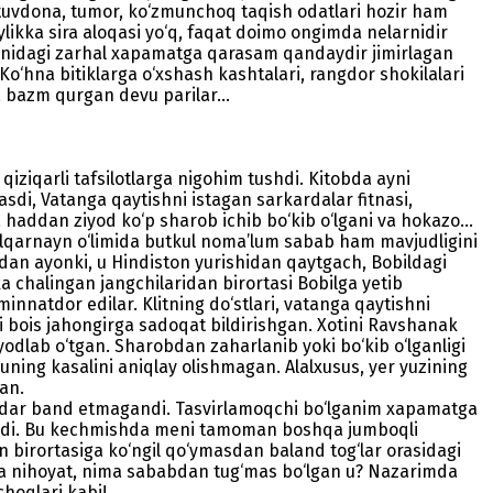
, tuvdona, tumor, ko‘zmunchoq taqish odatlari hozir ham
likka sira aloqasi yo‘q, faqat doimo ongimda nelarnidir
‘ynidagi zarhal xapamatga qarasam qandaydir jimirlagan
 Ko‘hna bitiklarga o‘xshash kashtalari, rangdor shokilalari
ra bazm qurgan devu parilar…
qiziqarli tafsilotlarga nigohim tushdi. Kitobda ayni
qasdi, Vatanga qaytishni istagan sarkardalar fitnasi,
 haddan ziyod ko‘p sharob ichib bo‘kib o‘lgani va hokazo...
 Zulqarnayn o‘limida butkul noma’lum sabab ham mavjudligini
idan ayonki, u Hindiston yurishidan qaytgach, Bobildagi
a chalingan jangchilaridan birortasi Bobilga yetib
innatdor edilar. Klitning do‘stlari, vatanga qaytishni
ni bois jahongirga sadoqat bildirishgan. Xotini Ravshanak
odlab o‘tgan. Sharobdan zaharlanib yoki bo‘kib o‘lganligi
ning kasalini aniqlay olishmagan. Alalxusus, yer yuzining
gan.
 u qadar band etmagandi. Tasvirlamoqchi bo‘lganim xapamatga
qoldi. Bu kechmishda meni tamoman boshqa jumboqli
 birortasiga ko‘ngil qo‘ymasdan baland tog‘lar orasidagi
? Va nihoyat, nima sababdan tug‘mas bo‘lgan u? Nazarimda
hoqlari kabi!