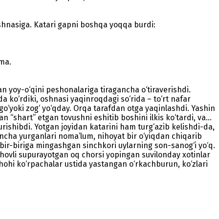
shnasiga. Katari gapni boshqa yoqqa burdi:
lma.
n yoy-o‘qini peshonalariga tiragancha o‘tiraverishdi.
a ko‘rdiki, oshnasi yaqinroqdagi so‘rida – to‘rt nafar
o‘yoki zog‘ yo‘qday. Orqa tarafdan otga yaqinlashdi. Yashin
n “shart” etgan tovushni eshitib boshini ilkis ko‘tardi, va…
b turishibdi. Yotgan joyidan katarini ham turg‘azib kelishdi-da,
qancha yurganlari noma’lum, nihoyat bir o‘yiqdan chiqarib
bir-biriga mingashgan sinchkori uylarning son-sanog‘i yo‘q.
r, hovli supurayotgan oq chorsi yopingan suvilonday xotinlar
hohi ko‘rpachalar ustida yastangan o‘rkachburun, ko‘zlari