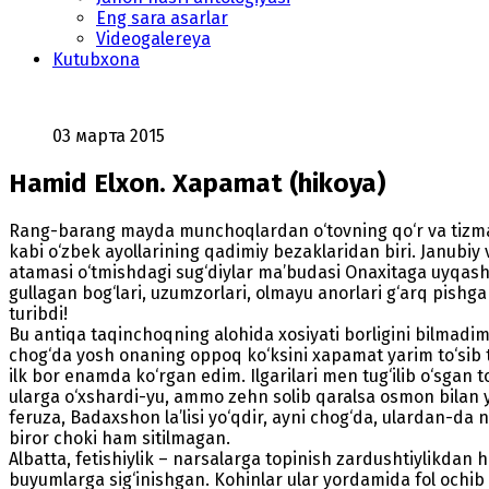
Eng sara asarlar
Videogalereya
Kutubxona
03 марта 2015
Hamid Elxon. Xapamat (hikoya)
Rang-barang mayda munchoqlardan o‘tovning qo‘r va tizmalar
kabi o‘zbek ayollarining qadimiy bezaklaridan biri. Janubiy
atamasi o‘tmishdagi sug‘diylar ma’budasi Onaxitaga uyqas
gullagan bog‘lari, uzumzorlari, olmayu anorlari g‘arq pishgan
turibdi!
Bu antiqa taqinchoqning alohida xosiyati borligini bilmadim
chog‘da yosh onaning oppoq ko‘ksini xapamat yarim to‘sib tura
ilk bor enamda ko‘rgan edim. Ilgarilari men tug‘ilib o‘sgan 
ularga o‘xshardi-yu, ammo zehn solib qaralsa osmon bilan y
feruza, Badaxshon la’lisi yo‘qdir, ayni chog‘da, ulardan-da
biror choki ham sitilmagan.
Albatta, fetishiylik – narsalarga topinish zardushtiylikdan
buyumlarga sig‘inishgan. Kohinlar ular yordamida fol ochib 