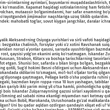
i irim-sirimlarning ayrimlari, buyumlarni muqaddaslashtirish
k ko‘rmasdim. Xapamat haqidagi xotiralarimning ham fetishiy
xayolchan, mutaassir bo‘lganimdanmi, har safar enamning bo
i ko‘rayotgandek jimjimador naqshlariga uzoq tikilib qolardim.
dek: mahobatli tog‘lar, sovut kiygan jangchilar, daralar ich
ik Aleksandrning Osiyoga yurishlari va sirli vafoti haqidagi 
n: bezgakka chalinish, forsiylar yoki o‘z xotini Ravshanak sui
rganidan norozi a’yonlar qasosi, saroyda uyushtirilgan bazmda
isi rost, qaysisi yolg‘on ekanini aniq ko‘rsatmagan. Iskandar
Xususan, Strabon, Klitarx va boshqa tarixchilarning tasvirlar
t etgan. Shunisi bor, safarda u bilan birga bo‘lgan, bezgakk
ing qotili, Sug‘d hokimi Besni o‘ldirgani uchun Aleksandrdan m
andada oldilarini to‘smagani, mo‘l-ko‘l o‘ljalar tortiq qilga
ug‘diyonaga qaytmagan, Pellaga ketib o‘sha yoqlarda ruhini y
 Negaki, bazmdan keyin roppa-rosa 10 kun yashagan, tabiblar u
adan qariyb ikki yarim ming yil o‘tsa hamki, pinhonligicha qol
‘pligi bois Iskandar Zulqarnaynning qazosi sirlari xayolimni
t o‘limning asl sababi nima ekanligi miyamdan nari ketmay 
nima uchun Bobil, Marokanda, Usrushonada go‘zal malikalardan
 qilgan? Uni bu qadar aqldan ozdirgan qandayin xilqat edi u
 edi. Go‘yoki o‘sha ko‘hna taqinchoq – XAPAMATning sirli munc