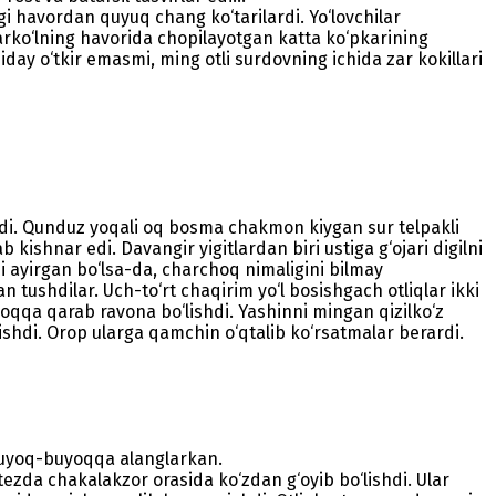
agi havordan quyuq chang ko‘tarilardi. Yo‘lovchilar
ndarko‘lning havorida chopilayotgan katta ko‘pkarining
day o‘tkir emasmi, ming otli surdovning ichida zar kokillari
hdi. Qunduz yoqali oq bosma chakmon kiygan sur telpakli
ishnar edi. Davangir yigitlardan biri ustiga g‘ojari digilni
ni ayirgan bo‘lsa-da, charchoq nimaligini bilmay
tushdilar. Uch-to‘rt chaqirim yo‘l bosishgach otliqlar ikki
oqqa qarab ravona bo‘lishdi. Yashinni mingan qizilko‘z
shdi. Orop ularga qamchin o‘qtalib ko‘rsatmalar berardi.
y uyoq-buyoqqa alanglarkan.
zda chakalakzor orasida ko‘zdan g‘oyib bo‘lishdi. Ular