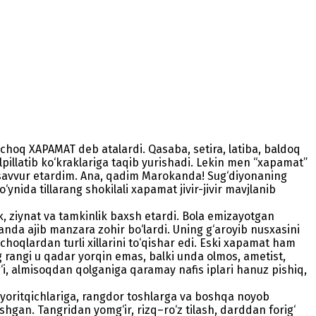
choq XAPAMAT deb atalardi. Qasaba, setira, latiba, baldoq
lpillatib ko‘kraklariga taqib yurishadi. Lekin men “xapamat”
asavvur etardim. Ana, qadim Marokanda! Sug‘diyonaning
ynida tillarang shokilali xapamat jivir-jivir mavjlanib
k, ziynat va tamkinlik baxsh etardi. Bola emizayotgan
aganda ajib manzara zohir bo‘lardi. Uning g‘aroyib nusxasini
choqlardan turli xillarini to‘qishar edi. Eski xapamat ham
 rangi u qadar yorqin emas, balki unda olmos, ametist,
g‘i, almisoqdan qolganiga qaramay nafis iplari hanuz pishiq,
n yoritqichlariga, rangdor toshlarga va boshqa noyob
shgan. Tangridan yomg‘ir, rizq–ro‘z tilash, darddan forig‘