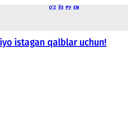
OʼZ
ЎЗ
РУ
EN