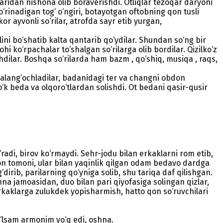
aridan nishona olib boraverishdi. Otliqlar tezoqar daryoni
‘rinadigan tog‘ o‘ngiri, botayotgan oftobning qon tusli
r ayvonli so‘rilar, atrofda sayr etib yurgan,
ni bo‘shatib kalta qantarib qo‘y­dilar. Shundan so‘ng bir
i ko‘rpachalar to‘shalgan so‘rilarga olib bordilar. Qizilko‘z
dilar. Boshqa so‘rilarda ham bazm , qo‘shiq, musiqa , raqs,
b yalang‘ochladilar, badanidagi ter va changni obdon
o‘k beda va olqoro‘tlardan solishdi. Ot bedani qasir-qusir
adi, birov ko‘rmaydi. Sehr-jodu bilan erkaklarni rom etib,
omon tomoni, ular bilan yaqinlik qilgan odam bedavo dardga
g‘dirib, parilarning qo‘yniga solib, shu tariqa daf qilishgan.
hna jamoasidan, duo bilan pari qiyofasiga solingan qizlar,
 erkaklarga zulukdek yopisharmish, hatto qon so‘ruvchilari
o‘lsam armonim yo‘q edi, oshna.