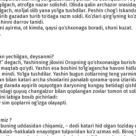
 qilgach, atrofga nazar solishdi. Olisda qalin archazor orasid
olgach, mo‘ljal olib yana yo‘lga tushdilar. Peshin chog‘i Iska
b gazadan turib to‘daga razm soldi. Ko‘zlari qirg‘iyning ko‘zi
shinni darrov tanidi.
gni ayirma, ot kimda, qaysi qo‘shxonaga boradi, shuni kuzat.
.
dan yechilgan, deysanmi?
!” degach, Yashinning jilovini Oropning qo‘shxonasiga buris
aqtab qo‘ydi. Yashin esa boshini to‘lg‘agancha havoni hidlab k
iga mindi. Yo‘lga tushdilar. Yashin bugun zotlarning teng yarmi
 bilan katari archa shoxlarini panalab qorama-qora izlaridan 
eng darada ayqirib oqayotgan daryoning kungay betidagi qishl
ndagi quyuq changalzor bilan qoplangan zovlar tomon ot soli
i labiga bosib pichirladi:
 sim qoplarni og‘izga olayapti.
amiz ?
 buning uddasidan chiqamiz, – dedi katari hid olgan tozida
alab-hakkalab enayotgan tulporidan ko‘z uzmas edi. Biroq te