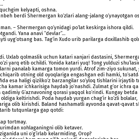
..
quchgim kelyapti, oshna.
tanbeh berdi Shermergan ko‘zlari alang-jalang o‘ynayotgan o
an. – Shermergan qo‘ynidagi po‘lat keskirga ishora qildi.
gandi. Yana anavi “devlar”...
yti uyg‘otsang bas. Tag‘in Xudo urib parilarga doxillashib qo
i. Uxlab qolmaslik uchun katari xanjari dastasini, Shermerga
 yarq etib ochildi. Yonida katari yuq! Tong yulduzi shu’lasid
larni panalab kamarga tomon yurdi. Atrof zim-ziyo sukunat, g
i chiqarib otning old oyoqlariga engashgan edi hamki, to‘satda
fida esa haligi qizilko‘z barzangilar so‘yloq tishlarini irjayti
gancha kamar ichkarisiga haydab jo‘nashdi. Zulmat g‘or ichra 
da qadimiy G‘aznavoning qorasi yaqqol ko‘rindi. Kungay betda 
y oldiga keltirishdi. Poda haydab yurgan chag‘ir ko‘zli bolala
riga olib kirishdi. Baland hashamatli ayvonda qavat-qavat s
tarib tutqunlarga gap qotdi:
tap tortmay.
yurimdan xohlaganingni olib ketaver.
ziganida uni o‘g‘irlab kelarmiding, Orop?