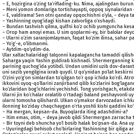
– E, hozirgina o‘zing ta’riflading-ku. Nima, ajalingdan burun.
– Meni yomon domlariga tortishayapti, oppoq siynalaridan 
– E, valdirama! Sen otni qanday opqochishni o‘yla, – deya 
– Yashinning oyog‘idagi kishan zalvorliga o‘xshaydi.
– Bundan tashvish qilma, qulfni ko‘z ochib yumguncha kesam
– Orop ham anoyi emas. U sim qoplarmi-ey, bir balolar deyot
– Ularni o‘zim saranjomlayman, faqat ko‘zim ilinsa, sahar pa
– Yo‘g‘-e, o‘libmanmi.
– Aytdim-qo‘ydim-da.
Ular xaltachalaridagi talqonni kapalagancha tamaddi qilishd
Saharga yaqin Yashin guldirab kishnadi. Shermerganning ko‘zi
parining quchog‘ida yotibdi. Undan umidini uzib dov-daraxt
uni sezib yengilgina ixrab quydi. U qo‘ynidan po‘lat keskirn
O‘zini yo‘g‘on simlardan to‘qilgan to‘r qop ichida ko‘rdi. Atro
ikkovini oyoq-qo‘llarini zanjirband qilib ko‘zlarini bog‘la
ko‘zlaridan bog‘ichlarini yechishdi. Tong yorishgach, etak
Ularni jin ko‘chalar oralatib o‘rtadagi baland peshayvonli u
ularni tomosha qilishardi. Ulkan o‘ymakor darvozadan ichka
ilonning ko‘ziday chaqchaygan o‘rta yoshli kishi qaddini ko‘
– Ha mergan, kepsan-da. Buyoqlarda iting adash­dimi-a?
– Itim emas, otim, – deya javob qildi Shermergan zarracha 
– Bir toyni deb shuncha yo‘l bosib halak bo‘psan-da. Ana u
– Uyuringdagi behisob cho‘birlaring Yashinning bir qiliga ar