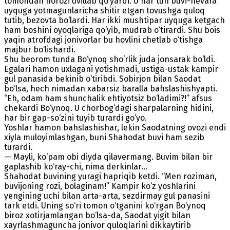
tomondan norozi uvillab qo‘yardi. U har tun buvi-nevara
uyquga yotmagunlaricha shitir etgan tovushga quloq
tutib, bezovta bo‘lardi. Har ikki mushtipar uyquga ketgach
ham boshini oyoqlariga qo‘yib, mudrab o‘tirardi. Shu bois
yaqin atrofdagi jonivorlar bu hovlini chetlab o‘tishga
majbur bo‘lishardi.
Shu beorom tunda Bo‘ynoq sho‘rlik juda jonsarak bo‘ldi.
Egalari hamon uxlagani yotishmadi, ustiga-ustak kampir
gul panasida bekinib o‘tiribdi. Sobirjon bilan Saodat
bo‘lsa, hech nimadan xabarsiz baralla bahslashishyapti.
“Eh, odam ham shunchalik ehtiyotsiz bo‘ladimi?!” afsus
chekardi Bo‘ynoq. U chorbog‘dagi sharpalarning hidini,
har bir gap-so‘zini tuyib turardi go‘yo.
Yoshlar hamon bahslashishar, lekin Saodatning ovozi endi
xiyla muloyimlashgan, buni Shahodat buvi ham sezib
turardi.
— Mayli, ko‘pam obi diyda qilavermang. Buvim bilan bir
gaplashib ko‘ray-chi, nima derkinlar...
Shahodat buvining yuragi hapriqib ketdi. “Men roziman,
buvijoning rozi, bolaginam!” Kampir ko‘z yoshlarini
yengining uchi bilan arta-arta, sezdirmay gul panasini
tark etdi. Uning so‘ri tomon o‘tganini ko‘rgan Bo‘ynoq
biroz xotirjamlangan bo‘lsa-da, Saodat yigit bilan
xayrlashmaguncha jonivor quloqlarini dikkaytirib