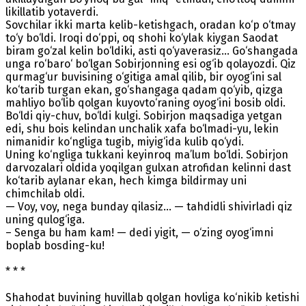
likillatib yotaverdi.
Sovchilar ikki marta kelib-ketishgach, oradan ko‘p o‘tmay
to‘y bo‘ldi. Iroqi do‘ppi, oq shohi ko‘ylak kiygan Saodat
biram go‘zal kelin bo‘ldiki, asti qo‘yaverasiz... Go‘shangada
unga ro‘baro‘ bo‘lgan Sobirjonning esi og‘ib qolayozdi. Qiz
qurmag‘ur buvisining o‘gitiga amal qilib, bir oyog‘ini sal
ko‘tarib turgan ekan, go‘shangaga qadam qo‘yib, qizga
mahliyo bo‘lib qolgan kuyovto‘raning oyog‘ini bosib oldi.
Bo‘ldi qiy-chuv, bo‘ldi kulgi. Sobirjon maqsadiga yetgan
edi, shu bois kelindan unchalik xafa bo‘lmadi-yu, lekin
nimanidir ko‘ngliga tugib, miyig‘ida kulib qo‘ydi.
Uning ko‘ngliga tukkani keyinroq ma’lum bo‘ldi. Sobirjon
darvozalari oldida yoqilgan gulxan atrofidan kelinni dast
ko‘tarib aylanar ekan, hech kimga bildirmay uni
chimchilab oldi.
— Voy, voy, nega bunday qilasiz... — tahdidli shivirladi qiz
uning qulog‘iga.
– Senga bu ham kam! — dedi yigit, — o‘zing oyog‘imni
boplab bosding-ku!
* * *
Shahodat buvining huvillab qolgan hovliga ko‘nikib ketishi