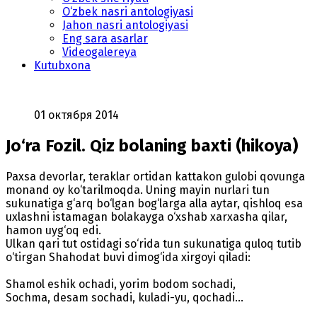
O‘zbek nasri antologiyasi
Jahon nasri antologiyasi
Eng sara asarlar
Videogalereya
Kutubxona
01 октября 2014
Jo‘ra Fozil. Qiz bolaning baxti (hikoya)
Paxsa devorlar, teraklar ortidan kattakon gulobi qovunga
monand oy ko‘tarilmoqda. Uning mayin nurlari tun
sukunatiga g‘arq bo‘lgan bog‘larga alla aytar, qishloq esa
uxlashni istamagan bolakayga o‘xshab xarxasha qilar,
hamon uyg‘oq edi.
Ulkan qari tut ostidagi so‘rida tun sukunatiga quloq tutib
o‘tirgan Shahodat buvi dimog‘ida xirgoyi qiladi:
Shamol eshik ochadi, yorim bodom sochadi,
Sochma, desam sochadi, kuladi-yu, qochadi...