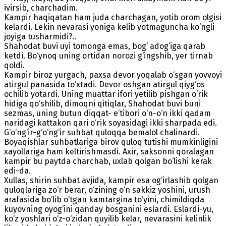
ivirsib, charchadim.
Kampir haqiqatan ham juda charchagan, yotib orom olgisi
kelardi. Lekin nevarasi yoniga kelib yotmaguncha ko‘ngli
joyiga tusharmidi?..
Shahodat buvi uyi tomonga emas, bog‘ adog‘iga qarab
ketdi. Bo‘ynoq uning ortidan norozi g‘ingshib, yer tirnab
qoldi.
Kampir biroz yurgach, paxsa devor yoqalab o‘sgan yovvoyi
atirgul panasida to‘xtadi. Devor oshgan atirgul qiyg‘os
ochilib yotardi. Uning muattar ifori yetilib pishgan o‘rik
hidiga qo‘shilib, dimoqni qitiqlar, Shahodat buvi buni
sezmas, uning butun diqqat- e’tibori o‘n-o‘n ikki qadam
naridagi kattakon qari o‘rik soyasidagi ikki sharpada edi.
G‘o‘ng‘ir-g‘o‘ng‘ir suhbat quloqqa bemalol chalinardi.
Boyaqishlar suhbatlariga birov quloq tutishi mumkinligini
xayollariga ham keltirishmasdi. Axir, saksonni qoralagan
kampir bu paytda charchab, uxlab qolgan bo‘lishi kerak
edi-da.
Xullas, shirin suhbat avjida, kampir esa og‘irlashib qolgan
quloqlariga zo‘r berar, o‘zining o‘n sakkiz yoshini, urush
arafasida bo‘lib o‘tgan kamtargina to‘yini, chimildiqda
kuyovning oyog‘ini qanday bosganini eslardi. Eslardi-yu,
ko‘z yoshlari o‘z-o‘zidan quyilib kelar, nevarasini kelinlik