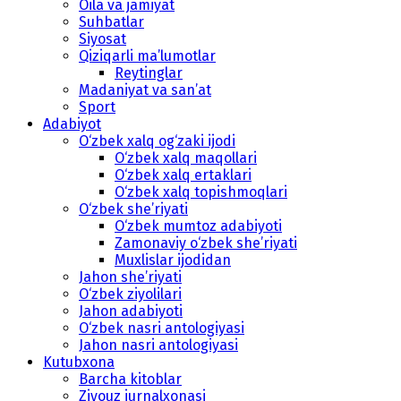
Oila va jamiyat
Suhbatlar
Siyosat
Qiziqarli ma’lumotlar
Reytinglar
Madaniyat va san’at
Sport
Adabiyot
O‘zbek xalq og‘zaki ijodi
O‘zbek xalq maqollari
O‘zbek xalq ertaklari
O‘zbek xalq topishmoqlari
O‘zbek she’riyati
O‘zbek mumtoz adabiyoti
Zamonaviy o‘zbek she’riyati
Muxlislar ijodidan
Jahon she’riyati
O‘zbek ziyolilari
Jahon adabiyoti
O‘zbek nasri antologiyasi
Jahon nasri antologiyasi
Kutubxona
Barcha kitoblar
Ziyouz jurnalxonasi