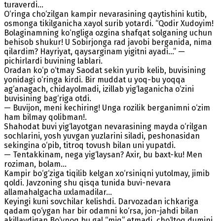
turaverdi...
O‘ringa cho‘zilgan kampir nevarasining qaytishini kutib,
osmonga tikilganicha xayol surib yotardi. “Qodir Xudoyim!
Bolaginamning ko‘ngliga ozgina shafqat solganing uchun
behisob shukur! U Sobirjonga rad javobi berganida, nima
qilardim? Hayriyat, qaysarginam yigitni ayadi...” —
pichirlardi buvining lablari.
Oradan ko‘p o‘tmay Saodat sekin yurib kelib, buvisining
yonidagi o‘ringa kirdi. Bir muddat u yoq-bu yoqqa
ag‘anagach, chidayolmadi, izillab yig‘laganicha o‘zini
buvisining bag‘riga otdi.
— Buvijon, meni kechiring! Unga rozilik berganimni o‘zim
ham bilmay qolibman!.
Shahodat buvi yig‘layotgan nevarasining mayda o‘rilgan
sochlarini, yosh yuvgan yuzlarini siladi, peshonasidan
sekingina o‘pib, titroq tovush bilan uni yupatdi.
— Tentakkinam, nega yig‘laysan? Axir, bu baxt-ku! Men
roziman, bolam...
Kampir bo‘g‘ziga tiqilib kelgan xo‘rsiniqni yutolmay, jimib
qoldi. Javzoning shu qisqa tunida buvi-nevara
allamahalgacha uxlamadilar...
Keyingi kuni sovchilar kelishdi. Darvozadan ichkariga
qadam qo‘ygan har bir odamni ko‘rsa, jon-jahdi bilan
akillaydigan Bo‘ynoq bu gal “miq” etmadi, cho‘ltoq dumini