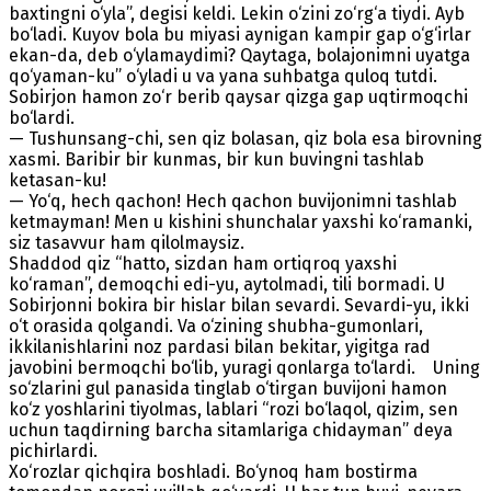
baxtingni o‘yla”, degisi keldi. Lekin o‘zini zo‘rg‘a tiydi. Ayb
bo‘ladi. Kuyov bola bu miyasi aynigan kampir gap o‘g‘irlar
ekan-da, deb o‘ylamaydimi? Qaytaga, bolajonimni uyatga
qo‘yaman-ku” o‘yladi u va yana suhbatga quloq tutdi.
Sobirjon hamon zo‘r berib qaysar qizga gap uqtirmoqchi
bo‘lardi.
— Tushunsang-chi, sen qiz bolasan, qiz bola esa birovning
xasmi. Baribir bir kunmas, bir kun buvingni tashlab
ketasan-ku!
— Yo‘q, hech qachon! Hech qachon buvijonimni tashlab
ketmayman! Men u kishini shunchalar yaxshi ko‘ramanki,
siz tasavvur ham qilolmaysiz.
Shaddod qiz “hatto, sizdan ham ortiqroq yaxshi
ko‘raman”, demoqchi edi-yu, aytolmadi, tili bormadi. U
Sobirjonni bokira bir hislar bilan sevardi. Sevardi-yu, ikki
o‘t orasida qolgandi. Va o‘zining shubha-gumonlari,
ikkilanishlarini noz pardasi bilan bekitar, yigitga rad
javobini bermoqchi bo‘lib, yuragi qonlarga to‘lardi. Uning
so‘zlarini gul panasida tinglab o‘tirgan buvijoni hamon
ko‘z yoshlarini tiyolmas, lablari “rozi bo‘laqol, qizim, sen
uchun taqdirning barcha sitamlariga chidayman” deya
pichirlardi.
Xo‘rozlar qichqira boshladi. Bo‘ynoq ham bostirma