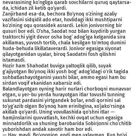
nevarasining ko‘ngliga qarab sovchilarni quruq qaytarsa-
da, ichidan zil ketib qo‘yardi.
Zanjirband esa-da, bechora Bo‘ynoq o‘zining azaliy
vazifasini sidqidil ado etar, hovlidagi ikki mushtiparni
ko‘zining oqu qorasidek asrardi. Lekin jonivorning bir
qusuri bor edi. O‘sha, Saodat noz bilan kuydirib yurgan
traktorchi yigit devor osha bog‘ adog‘iga kelganida sira
akillamas, yuvosh tortib, chala kesilgan to‘mtoq dumini
huda-behuda likillataverardi. Jonivor egasiga xiyonat
qilayotganidan uyalar, biroq Saodatni fosh qilishni
istamasdi.
Hozir ham Shahodat buviga yaltoqlik qilib, suyak
g‘ajiyotgan Bo‘ynoq ikki yosh bog‘ adog‘idagi o‘rik tagida
suhbatlashayotganini yaxshi bilar, ammo egasi ham bu
sirdan voqif ekanidan xabarsiz edi.
Balandlayotgan oyning harir nurlari chorboqni munavvar
etgan, u yer-bu yerda hurayotgan itlar tovushi tunning
sukunat pardasini yirtgandek bo‘lar, endi qornini sal
to‘yg‘azib olgan Bo‘ynoq ham erinibgina, xo‘jako‘rsinga
akillab qo‘yardi. Uning vovullashida qo‘shni itlar —
hamjinslarini quvvatlash, kechki ovqat uchun egasiga
minnatdorlik va shuning barobarida Sobirjonni cho‘chitib
yuborishdan andak xavotir ham bor edi.
— Hay, mayli, Bo‘ynoqjon, endi men uxlayman. Kun bo‘yi