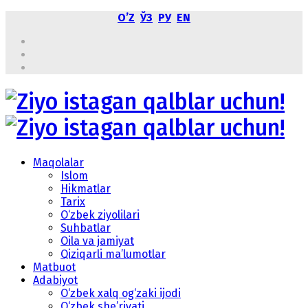
OʼZ
ЎЗ
РУ
EN
Maqolalar
Islom
Hikmatlar
Tarix
O‘zbek ziyolilari
Suhbatlar
Oila va jamiyat
Qiziqarli ma’lumotlar
Matbuot
Adabiyot
O‘zbek xalq og‘zaki ijodi
O‘zbek she’riyati