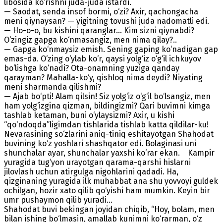
libosida ko‘rishni juda-juda istardi.
— Saodat, senda insof bormi, o‘zi? Axir, qachongacha
meni qiynaysan? — yigitning tovushi juda nadomatli edi.
— Ho-o-o, bu kishini qaranglar... Kim sizni qiynabdi?
O‘zingiz gapga ko‘nmasangiz, men nima qilay?..
— Gapga ko‘nmaysiz emish. Sening gaping ko‘nadigan gap
emas-da. O‘zing o‘ylab ko‘r, qaysi yolg‘iz o‘g‘il ichkuyov
bo‘lishga ko‘nadi? Ota-onamning yuziga qanday
qarayman? Mahalla-ko‘y, qishloq nima deydi? Niyating
meni sharmanda qilishmi?
— Ajab bo‘pti! Alam qilsin! Siz yolg‘iz o‘g‘il bo‘lsangiz, men
ham yolg‘izgina qizman, bildingizmi? Qari buvimni kimga
tashlab ketaman, buni o‘ylaysizmi? Axir, u kishi
“qo‘ndoqda”ligimdan tishlarida tishlab katta qildilar-ku!
Nevarasining so‘zlarini aniq-tiniq eshitayotgan Shahodat
buvining ko‘z yoshlari shashqator edi. Bolaginasi uni
shunchalar ayar, shunchalar yaxshi ko‘rar ekan. Kampir
yuragida tug‘yon urayotgan qarama-qarshi hislarni
jilovlash uchun atirgulga nigohlarini qadadi. Ha,
qizginaning yuragida ilk muhabbat ana shu yovvoyi guldek
ochilgan, hozir xato qilib qo‘yishi ham mumkin. Keyin bir
umr pushaymon qilib yuradi...
Shahodat buvi bekingan joyidan chiqib, “Hoy, bolam, men
bilan ishing bo‘lmasin, amallab kunimni ko‘rarman, o‘z