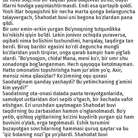
itlarni hovliga yaqinlashtirmasdi. Endi esa qartayib qoldi.
Yosh itlar boyaqishni bir necha marta qonga belanguncha
talayvergach, Shahodat buvi uni begona ko‘zlardan pana
qildi.
Bir umr emin-erkin yurgan Bo‘ynoqning tutqunlikka
ko‘nikishi qiyin bo‘ldi. Lekin jonivor ochiqda yuraversa,
oqibati nima bo‘lishini tushundimi, harqalay, taqdirga tan
berdi. Biroq baribir egasini ko‘rdi deguncha mungli
ko‘zlaridan yosh tirqirar, unga qarab kampir ham yig‘lab
olardi. “Bo‘ynoqjon, chida! Mana, meni ko‘r, bir umr shu
xonadonga bog‘langanman. Hech qayoqqa ketolmayman.
Hatto omonatini topshirishga ham jur’atim yo‘q. Axir,
mensiz nima qilasizlar? Ko‘zimning oqu qorasi
Saodatginam qanday yashaydi? Bu yetimchaning g‘amini
kim yeydi?”
Saodatning ota-onasi dalada paxta terayotganlarida,
samolyot ustlaridan dori sepib o‘tgach, bir kechada vafot
etishgan. Eri urushdan qaytmagan Shahodat buvi
taqdirning bu zarbasidan hamon o‘nglanolmasdi. Bo‘y
yetib, qishloq yigitlarining ko‘zini kuydirib yurgan qiz ham
buvisini o‘ylab, erga tegolmasdi. Eshik turumini
buzayotgan sovchilarning hammasi quruq qaytar va bu
“qiz bolaning nozi”ga yo‘yilardi. Shahodat buvi