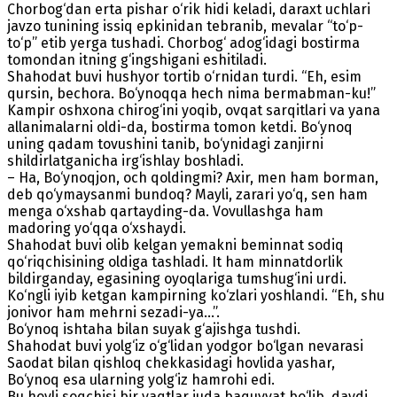
Chorbog‘dan erta pishar o‘rik hidi keladi, daraxt uchlari
javzo tunining issiq epkinidan tebranib, mevalar “to‘p-
to‘p” etib yerga tushadi. Chorbog‘ adog‘idagi bostirma
tomondan itning g‘ingshigani eshitiladi.
Shahodat buvi hushyor tortib o‘rnidan turdi. “Eh, esim
qursin, bechora. Bo‘ynoqqa hech nima bermabman-ku!”
Kampir oshxona chirog‘ini yoqib, ovqat sarqitlari va yana
allanimalarni oldi-da, bostirma tomon ketdi. Bo‘ynoq
uning qadam tovushini tanib, bo‘ynidagi zanjirni
shildirlatganicha irg‘ishlay boshladi.
– Ha, Bo‘ynoqjon, och qoldingmi? Axir, men ham borman,
deb qo‘ymaysanmi bundoq? Mayli, zarari yo‘q, sen ham
menga o‘xshab qartayding-da. Vovullashga ham
madoring yo‘qqa o‘xshaydi.
Shahodat buvi olib kelgan yemakni beminnat sodiq
qo‘riqchisining oldiga tashladi. It ham minnatdorlik
bildirganday, egasining oyoqlariga tumshug‘ini urdi.
Ko‘ngli iyib ketgan kampirning ko‘zlari yoshlandi. “Eh, shu
jonivor ham mehrni sezadi-ya...”.
Bo‘ynoq ishtaha bilan suyak g‘ajishga tushdi.
Shahodat buvi yolg‘iz o‘g‘lidan yodgor bo‘lgan nevarasi
Saodat bilan qishloq chekkasidagi hovlida yashar,
Bo‘ynoq esa ularning yolg‘iz hamrohi edi.
Bu hovli soqchisi bir vaqtlar juda baquvvat bo‘lib, daydi