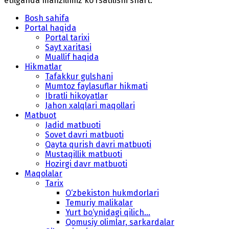
etilganda manzilimiz koʻrsatilishi shart.
Bosh sahifa
Portal haqida
Portal tarixi
Sayt xaritasi
Muallif haqida
Hikmatlar
Tafakkur gulshani
Mumtoz faylasuflar hikmati
Ibratli hikoyatlar
Jahon xalqlari maqollari
Matbuot
Jadid matbuoti
Sovet davri matbuoti
Qayta qurish davri matbuoti
Mustaqillik matbuoti
Hozirgi davr matbuoti
Maqolalar
Tarix
O‘zbekiston hukmdorlari
Temuriy malikalar
Yurt bo‘ynidagi qilich...
Qomusiy olimlar, sarkardalar