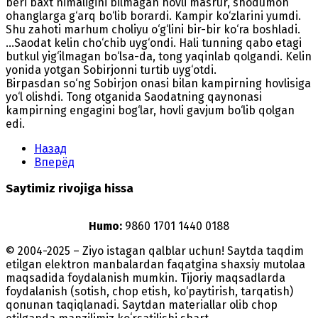
beri baxt nimaligini bilmagan hovli masrur, shodumon
ohanglarga g‘arq bo‘lib borardi. Kampir ko‘zlarini yumdi.
Shu zahoti marhum choliyu o‘g‘lini bir-bir ko‘ra boshladi.
...Saodat kelin cho‘chib uyg‘ondi. Hali tunning qabo etagi
butkul yig‘ilmagan bo‘lsa-da, tong yaqinlab qolgandi. Kelin
yonida yotgan Sobirjonni turtib uyg‘otdi.
Birpasdan so‘ng Sobirjon onasi bilan kampirning hovlisiga
yo‘l olishdi. Tong otganida Saodatning qaynonasi
kampirning engagini bog‘lar, hovli gavjum bo‘lib qolgan
edi.
Назад
Вперёд
Saytimiz rivojiga hissa
Humo:
9860 1701 1440 0188
© 2004-2025 – Ziyo istagan qalblar uchun! Saytda taqdim
etilgan elektron manbalardan faqatgina shaxsiy mutolaa
maqsadida foydalanish mumkin. Tijoriy maqsadlarda
foydalanish (sotish, chop etish, ko‘paytirish, tarqatish)
qonunan taqiqlanadi. Saytdan materiallar olib chop