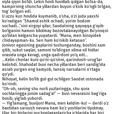
xiyla qiyin bo‘ldi. Lekin hovli huvillab qolgan bo‘lsa-da,
kampirning shuncha yillardan buyon o‘ksik ko‘ngli to‘lgan,
tog‘ bo‘lgan edi.
U uzzu kun hovlida kuymanib, o‘sha, o‘zi juda yaxshi
ko‘radigan “Shamol eshik ochadi, yorim bodom
sochadi...”sini xirgoyi qilar, Saodatning qayoqqa g‘oyib
bo‘lganini hamon bilolmay bezovtalanayotgan Bo‘ynoqni
qo‘lidan kelgancha yupatardi. “Mana, men binoyidek
chidayapman-ku. Sen ham ko‘nikib ketasan”.
Jonivor egasining gaplarini tushunganday, boshini xam
qilib, sukut saqlar, samoni to‘ldirgan xilma-xil hidlar
orasida unga keragi, unga qadrdoni yo‘q edi...
...Kelin chorlar kuni qo‘ni-qo‘shni, qarindosh-urug‘lar
kelishdi. Shahodat buvi necha yillardan beri sandig‘ida
asrab yurgan eng kamyob, tansiq narsalarni o‘rtaga
qo‘ydi.
Nihoyat, kelin bo‘lib gul-gul ochilgan Saodat ostonada
ko‘rindi.
“Oh-oh, sening shu nurli yuzlaringga, shu qora
sochlaringga jonim sadag‘a!” — buvi nevarasini bag‘riga
bosib, yig‘lab yubordi.
— Yig‘lamang, buvijon! Mana, men keldim-ku! — derdi o‘z
baxtidan sarxush nevara ham ko‘z yoshlarini tiyolmay.
Ular bir-birlarini quchoqlaganlaricha ichlarida har biri