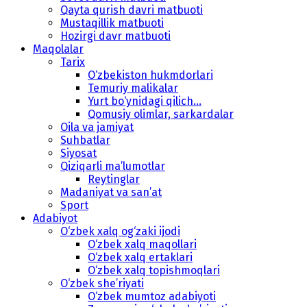
Qayta qurish davri matbuoti
Mustaqillik matbuoti
Hozirgi davr matbuoti
Maqolalar
Tarix
O‘zbekiston hukmdorlari
Temuriy malikalar
Yurt bo‘ynidagi qilich...
Qomusiy olimlar, sarkardalar
Oila va jamiyat
Suhbatlar
Siyosat
Qiziqarli ma’lumotlar
Reytinglar
Madaniyat va san’at
Sport
Adabiyot
O‘zbek xalq og‘zaki ijodi
O‘zbek xalq maqollari
O‘zbek xalq ertaklari
O‘zbek xalq topishmoqlari
O‘zbek she’riyati
O‘zbek mumtoz adabiyoti