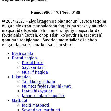
Humo:
9860 1701 1440 0188
© 2004-2025 – Ziyo istagan qalblar uchun! Saytda taqdim
etilgan elektron manbalardan faqatgina shaxsiy mutolaa
maqsadida foydalanish mumkin. Tijoriy maqsadlarda
foydalanish (sotish, chop etish, ko‘paytirish, tarqatish)
qonunan taqiqlanadi. Saytdan materiallar olib chop
etilganda manzilimiz koʻrsatilishi shart.
Bosh sahifa
Portal haqida
Portal tarixi
Sayt xaritasi
Muallif haqida
Hikmatlar
Tafakkur gulshani
Mumtoz faylasuflar hikmati
Ibratli hikoyatlar
Jahon xalqlari maqollari
Matbuot
Jadid matbuoti
Sovet davri matbuoti