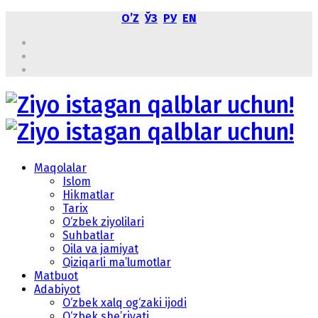
OʼZ
ЎЗ
РУ
EN
Maqolalar
Islom
Hikmatlar
Tarix
O‘zbek ziyolilari
Suhbatlar
Oila va jamiyat
Qiziqarli ma’lumotlar
Matbuot
Adabiyot
O‘zbek xalq og‘zaki ijodi
O‘zbek she’riyati