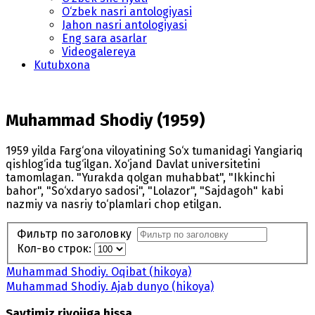
O‘zbek nasri antologiyasi
Jahon nasri antologiyasi
Eng sara asarlar
Videogalereya
Kutubxona
Muhammad Shodiy (1959)
1959 yilda Farg‘ona viloyatining So‘x tumanidagi Yangiariq
qishlog‘ida tug‘ilgan. Xo‘jand Davlat universitetini
tamomlagan. "Yurakda qolgan muhabbat", "Ikkinchi
bahor", "So‘xdaryo sadosi", "Lolazor", "Sajdagoh" kabi
nazmiy va nasriy to‘plamlari chop etilgan.
Фильтр по заголовку
Кол-во строк:
Muhammad Shodiy. Oqibat (hikoya)
Muhammad Shodiy. Ajab dunyo (hikoya)
Saytimiz rivojiga hissa