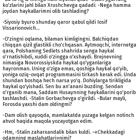
ko'zlarini jahl bilan Xrushchevga qadadi: -Nega hamma
joydan haykallarimni olib tashlading?
-Siyosiy byuro shunday qaror qabul qildi Iosif
Vissarionovich...
-O'zingni oqlama, bilaman kimligingni. Balchiqdan
chiqqan qizil glastikli cho'chqasan. Aytmoqchi, internetga
qara, Polshaning Sedlets shahrida senga haykal
o'rnatishibdi, xuddi o'zingga o'xshaydi. Brejnevning
nimasiga Novorossiyskda haykal qo'yganlariga
hayronman. Uning o'ziga emas, qoshiga haykal qo'yib,
yoniga oziq-ovqat programmasini tirkash kerak edi. Unda
shundan boshqa hech narsa yo'q. Dohiylarga tirikligida
haykal qo'yishadi. Sen bu an'anani buzding. Sendan
o'rganib mana, Saddam Husaynning haykallarini qo'porib
tashlashdi. -Stalin Gorbachevga o'girildi. -Bular mayli,
Forosda yaxshi dam oldingmi?
-Dam olish qayoqda, mamlakatda yuzaga kelgan notinch
ahvol haqida maqola yozayotgan edim.
-Hm, -Stalin zaharxandalik bilan kuldi. -«Chekkadagi
odamning maslahatlari»nimi?