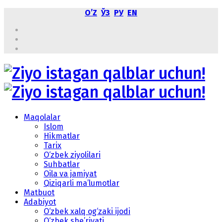
OʼZ
ЎЗ
РУ
EN
Maqolalar
Islom
Hikmatlar
Tarix
O‘zbek ziyolilari
Suhbatlar
Oila va jamiyat
Qiziqarli ma’lumotlar
Matbuot
Adabiyot
O‘zbek xalq og‘zaki ijodi
O‘zbek she’riyati