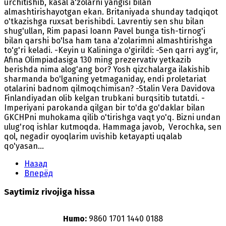
urchitishib, kasal a'zolarni yangisi bilan
almashtirishayotgan ekan. Britaniyada shunday tadqiqot
o'tkazishga ruxsat berishibdi. Lavrentiy sen shu bilan
shug'ullan, Rim papasi Ioann Pavel bunga tish-tirnog'i
bilan qarshi bo'lsa ham tana a'zolarimni almashtirishga
to'g'ri keladi. -Keyin u Kalininga o'girildi: -Sen qarri ayg'ir,
Afina Olimpiadasiga 130 ming prezervativ yetkazib
berishda nima alog'ang bor? Yosh qizchalarga ilakishib
sharmanda bo'lganing yetmaganiday, endi proletariat
otalarini badnom qilmoqchimisan? -Stalin Vera Davidova
Finlandiyadan olib kelgan trubkani burqsitib tutatdi. -
Imperiyani parokanda qilgan bir to'da go'daklar bilan
GKCHPni muhokama qilib o'tirishga vaqt yo'q. Bizni undan
ulug'roq ishlar kutmoqda. Hammaga javob, Verochka, sen
qol, negadir oyoqlarim uvishib ketayapti uqalab
qo'yasan...
Назад
Вперёд
Saytimiz rivojiga hissa
Humo:
9860 1701 1440 0188