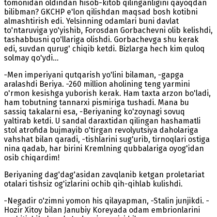
tomonidan oldindan hisob-kitob qilinganligini qayoqdan
bilibman? GKCHP e'lon qilishdan maqsad bosh kotibni
almashtirish edi. Yelsinning odamlari buni davlat
to'ntaruviga yo'yishib, Forosdan Gorbachevni olib kelishdi,
tashabbusni qo'llariga olishdi. Gorbachevga shu kerak
edi, suvdan qurug' chiqib ketdi. Bizlarga hech kim quloq
solmay qo'ydi...
-Men imperiyani qutqarish yo'lini bilaman, -gapga
aralashdi Beriya. -260 million aholining teng yarmini
o'rmon kesishga yuborish kerak. Ham taxta arzon bo'ladi,
ham tobutning tannarxi pismiriga tushadi. Mana bu
sassiq takalarni esa, -Beriyaning ko'zoynagi sovuq
yaltirab ketdi. U sandal daraxtidan qilingan hashamatli
stol atrofida bujmayib o'tirgan revolyutsiya daholariga
vahshat bilan qaradi, -tishlarini sug'urib, tirnoqlari ostiga
nina qadab, har birini Kremlning qubbalariga oyog'idan
osib chiqardim!
Beriyaning dag'dag'asidan zavqlanib ketgan proletariat
otalari tishsiz og'izlarini ochib qih-qihlab kulishdi.
-Negadir o'zimni yomon his qilayapman, -Stalin junjikdi. -
Hozir Xitoy bilan Janubiy Koreyada odam embrionlarini