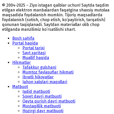
© 2004-2025 – Ziyo istagan qalblar uchun! Saytda taqdim
etilgan elektron manbalardan faqatgina shaxsiy mutolaa
maqsadida foydalanish mumkin. Tijoriy maqsadlarda
foydalanish (sotish, chop etish, ko‘paytirish, tarqatish)
qonunan taqiqlanadi. Saytdan materiallar olib chop
etilganda manzilimiz koʻrsatilishi shart.
Bosh sahifa
Portal haqida
Portal tarixi
Sayt xaritasi
Muallif haqida
Hikmatlar
Tafakkur gulshani
Mumtoz faylasuflar hikmati
Ibratli hikoyatlar
Jahon xalqlari maqollari
Matbuot
Jadid matbuoti
Sovet davri matbuoti
Qayta qurish davri matbuoti
Mustaqillik matbuoti
Hozirgi davr matbuoti