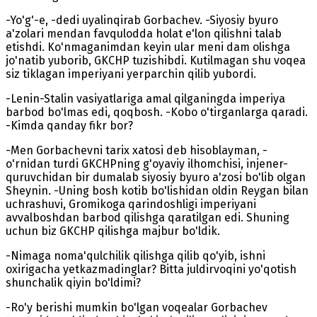
-Yo'g'-e, -dedi uyalinqirab Gorbachev. -Siyosiy byuro
a'zolari mendan favqulodda holat e'lon qilishni talab
etishdi. Ko'nmaganimdan keyin ular meni dam olishga
jo'natib yuborib, GKCHP tuzishibdi. Kutilmagan shu voqea
siz tiklagan imperiyani yerparchin qilib yubordi.
-Lenin-Stalin vasiyatlariga amal qilganingda imperiya
barbod bo'lmas edi, qoqbosh. -Kobo o'tirganlarga qaradi.
-Kimda qanday fikr bor?
-Men Gorbachevni tarix xatosi deb hisoblayman, -
o'rnidan turdi GKCHPning g'oyaviy ilhomchisi, injener-
quruvchidan bir dumalab siyosiy byuro a'zosi bo'lib olgan
Sheynin. -Uning bosh kotib bo'lishidan oldin Reygan bilan
uchrashuvi, Gromikoga qarindoshligi imperiyani
avvalboshdan barbod qilishga qaratilgan edi. Shuning
uchun biz GKCHP qilishga majbur bo'ldik.
-Nimaga noma'qulchilik qilishga qilib qo'yib, ishni
oxirigacha yetkazmadinglar? Bitta juldirvoqini yo'qotish
shunchalik qiyin bo'ldimi?
-Ro'y berishi mumkin bo'lgan voqealar Gorbachev