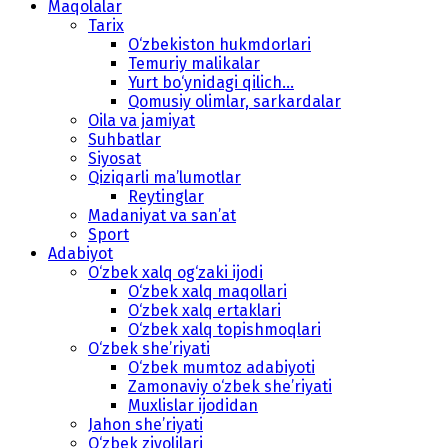
Maqolalar
Tarix
O‘zbekiston hukmdorlari
Temuriy malikalar
Yurt bo‘ynidagi qilich...
Qomusiy olimlar, sarkardalar
Oila va jamiyat
Suhbatlar
Siyosat
Qiziqarli ma’lumotlar
Reytinglar
Madaniyat va san’at
Sport
Adabiyot
O‘zbek xalq og‘zaki ijodi
O‘zbek xalq maqollari
O‘zbek xalq ertaklari
O‘zbek xalq topishmoqlari
O‘zbek she’riyati
O‘zbek mumtoz adabiyoti
Zamonaviy o‘zbek she’riyati
Muxlislar ijodidan
Jahon she’riyati
O‘zbek ziyolilari