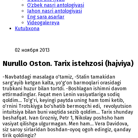
O‘zbek nasri antologiyasi
Jahon nasri antologiyasi
Eng sara asarlar
Videogalereya
Kutubxona
02 ноября 2013
Nurullo Oston. Tarix istehzosi (hajviya)
-Navbatdagi masalaga o'tamiz, -Stalin tamakidan
sarg'ayib ketgan kalta, yo'g'on barmoqlari orasidagi
trubkani huzur bilan tortdi. -Boshlagan ishimni davom
ettirmadinglar. Faqat men Lenin vasiyatlariga sodiq
qoldim... To'g'ri, keyingi paytda uning ham tomi ketib,
o'rnini Trotskiyga bo'shatib bermoqchi edi, revolyutsion
intuitsiya bilan buni vaqtida sezib qoldim... Tarix shunday
beshafqat. Ivan Grozniy, Petr 1, Nikolay poshsho ham
vasiyat qilishga ulgurmagan. Men ham... Vera Davidova,
siz saroy sirlaridan boshdan-oyoq ogoh edingiz, qanday
tirik qoldingiz?