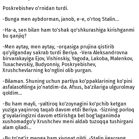
Poskrebishev o'rnidan turdi.
-Bunga men aybdorman, janob, e-e, o'rtoq Stalin...
-Ha-a, sen bilan ham to'shak qo'shkurashiga kirishganmi
bu qanjiq?
-Men aytay, men aytay, -orqasiga prujina qistirib
qo'yilganday sakrab turdi Beriya. -Vera Aleksandrovna
birvarakayiga Ejov, Vishinskiy, Yagoda, Lakoba, Malenkov,
Tuxachevskiy, Budyonniy, Poskryebishev,
Xrushchevlarning ko'nglini olib yurgan.
-Bilaman. Shuning uchun partiya ko'ppaklarining ko'pini
asfalasofilinga jo'natdim-da. Afsus, ba'zilariga ulgurolmay
qoldim...
-Bu ham mayli, -yaltiroq ko'zoynagini ko'pchib ketgan
yuziga yaqinroq taqab davom etdi Beriya. -Sizning porloq
g'oyalaringizni davom ettirishga bel bog'laganimda
xushomadgo'y Xrushchev meni aldab tuzoqqa tushirgani
alam qiladi...
-Bu to'ng'iz menga ham xiyonat qildi. -Stalin jigarrang