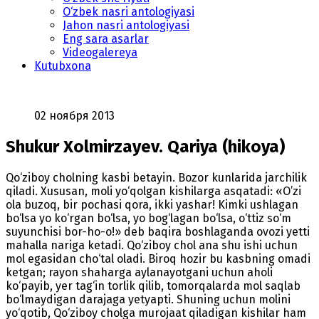
O‘zbek nasri antologiyasi
Jahon nasri antologiyasi
Eng sara asarlar
Videogalereya
Kutubxona
02 ноября 2013
Shukur Xolmirzayev. Qariya (hikoya)
Qo‘ziboy cholning kasbi betayin. Bozor kunlarida jarchilik
qiladi. Xususan, moli yo‘qolgan kishilarga asqatadi: «O’zi
ola buzoq, bir pochasi qora, ikki yashar! Kimki ushlagan
bo‘lsa yo ko‘rgan bo‘lsa, yo bog‘lagan bo‘lsa, o‘ttiz so‘m
suyunchisi bor-ho-o!» deb baqira boshlaganda ovozi yetti
mahalla nariga ketadi. Qo‘ziboy chol ana shu ishi uchun
mol egasidan cho‘tal oladi. Biroq hozir bu kasbning omadi
ketgan; rayon shaharga aylanayotgani uchun aholi
ko‘payib, yer tag‘in torlik qilib, tomorqalarda mol saqlab
bo‘lmaydigan darajaga yetyapti. Shuning uchun molini
yo‘qotib, Qo‘ziboy cholga murojaat qiladigan kishilar ham