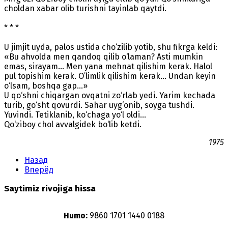
choldan xabar olib turishni tayinlab qaytdi.
* * *
U jimjit uyda, palos ustida cho‘zilib yotib, shu fikrga keldi:
«Bu ahvolda men qandoq qilib o‘laman? Asti mumkin
emas, sirayam... Men yana mehnat qilishim kerak. Halol
pul topishim kerak. O’limlik qilishim kerak... Undan keyin
o‘lsam, boshqa gap...»
U qo‘shni chiqargan ovqatni zo‘rlab yedi. Yarim kechada
turib, go‘sht qovurdi. Sahar uyg‘onib, soyga tushdi.
Yuvindi. Tetiklanib, ko‘chaga yo‘l oldi...
Qo‘ziboy chol avvalgidek bo‘lib ketdi.
1975
Назад
Вперёд
Saytimiz rivojiga hissa
Humo:
9860 1701 1440 0188