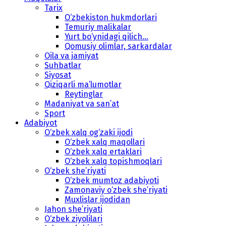
Tarix
O‘zbekiston hukmdorlari
Temuriy malikalar
Yurt bo‘ynidagi qilich...
Qomusiy olimlar, sarkardalar
Oila va jamiyat
Suhbatlar
Siyosat
Qiziqarli ma’lumotlar
Reytinglar
Madaniyat va san’at
Sport
Adabiyot
O‘zbek xalq og‘zaki ijodi
O‘zbek xalq maqollari
O‘zbek xalq ertaklari
O‘zbek xalq topishmoqlari
O‘zbek she’riyati
O‘zbek mumtoz adabiyoti
Zamonaviy o‘zbek she’riyati
Muxlislar ijodidan
Jahon she’riyati
O‘zbek ziyolilari