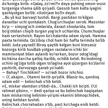
do‘koniga kirib: «Qalay, zo‘rmi?!» deya pulning omon-eson
turganiga shama qilib qo‘yadi. Qassob ham kalta iyagini
qashiyotgan bo‘lib: «Xotirjam bo‘l!» deydi.
...Bu yil kuz barvaqt tushdi. Bargi pastidan to‘kilgan
daraxtlar uchi qontalash. Chug‘urchuqlar serob. Mezonlar
ko‘p — simyog‘och simlarida, daraxt shoxlarida, tom
bo‘g‘otidan chiqib turgan yog‘och uchlarida. Chumchuqlar
ham sertashvish. Rayon ko‘chalarida odam siyrak. Hamma
paxta terimida. Qo‘ziboy chol ham bir hafta terimda bo‘lib
keldi. Juda yayradi! Biroq qaytib kelgan kuni kimsasiz
bozorga kirib huvillab yotgan rastalarni ichki bir
mamnuniyat bilan aylanib ko‘rarkan, bozor odog‘idagi
kichkina darcha qattiq itarilib, ochilib ketdi. Ro‘molining
uchini og‘ziga tutib olgan to‘lagina ayol qizargan ko‘zlarini
yashirib, darvozaga qarab yo‘naldi.
— Bahay? Tinchlikmi? — so‘radi bozor ishchisi.
— O’, akajon... Otamni berib qo‘ydik. Bilasiz-ku, qandoq
odam edi! — kelinchak o‘tib ketdi.
«E, miskar olamdan o‘tibdi-da... Chakki ish bo‘pti. O’zi
rahmat qilsin», — dedi qariya va bu kelinchak haqiqatan
ham miskarning kelinimi-yo‘qmi ekanini bilmoqchidek,
uning ketidan tushdi.
Kelinchak chorrahadan o‘tib, past ko‘chaga enib ketdi.