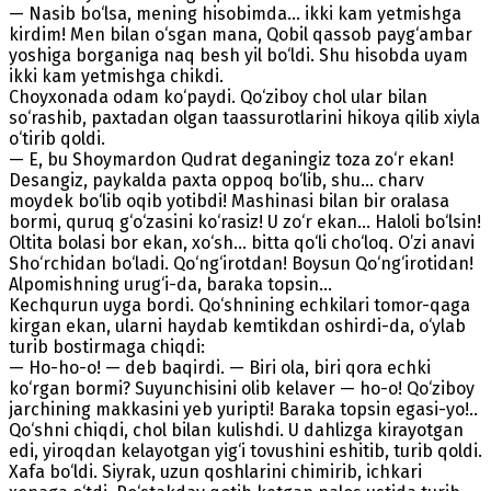
— Nasib bo‘lsa, mening hisobimda... ikki kam yetmishga
kirdim! Men bilan o‘sgan mana, Qobil qassob payg‘ambar
yoshiga borganiga naq besh yil bo‘ldi. Shu hisobda uyam
ikki kam yetmishga chikdi.
Choyxonada odam ko‘paydi. Qo‘ziboy chol ular bilan
so‘rashib, paxtadan olgan taassurotlarini hikoya qilib xiyla
o‘tirib qoldi.
— E, bu Shoymardon Qudrat deganingiz toza zo‘r ekan!
Desangiz, paykalda paxta oppoq bo‘lib, shu... charv
moydek bo‘lib oqib yotibdi! Mashinasi bilan bir oralasa
bormi, quruq g‘o‘zasini ko‘rasiz! U zo‘r ekan... Haloli bo‘lsin!
Oltita bolasi bor ekan, xo‘sh... bitta qo‘li cho‘loq. O’zi anavi
Sho‘rchidan bo‘ladi. Qo‘ng‘irotdan! Boysun Qo‘ng‘irotidan!
Alpomishning urug‘i-da, baraka topsin...
Kechqurun uyga bordi. Qo‘shnining echkilari tomor-qaga
kirgan ekan, ularni haydab kemtikdan oshirdi-da, o‘ylab
turib bostirmaga chiqdi:
— Ho-ho-o! — deb baqirdi. — Biri ola, biri qora echki
ko‘rgan bormi? Suyunchisini olib kelaver — ho-o! Qo‘ziboy
jarchining makkasini yeb yuripti! Baraka topsin egasi-yo!..
Qo‘shni chiqdi, chol bilan kulishdi. U dahlizga kirayotgan
edi, yiroqdan kelayotgan yig‘i tovushini eshitib, turib qoldi.
Xafa bo‘ldi. Siyrak, uzun qoshlarini chimirib, ichkari