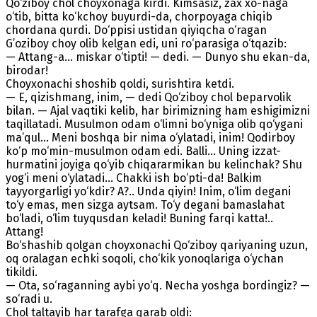
Qo‘ziboy chol choyxonaga kirdi. Kimsasiz, zax xo-naga
o‘tib, bitta ko‘kchoy buyurdi-da, chorpoyaga chiqib
chordana qurdi. Do‘ppisi ustidan qiyiqcha o‘ragan
G’oziboy choy olib kelgan edi, uni ro‘parasiga o‘tqazib:
— Attang-a... miskar o‘tipti! — dedi. — Dunyo shu ekan-da,
birodar!
Choyxonachi shoshib qoldi, surishtira ketdi.
— E, qizishmang, inim, — dedi Qo‘ziboy chol beparvolik
bilan. — Ajal vaqtiki kelib, har birimizning ham eshigimizni
taqillatadi. Musulmon odam o‘limni bo‘yniga olib qo‘ygani
ma’qul... Meni boshqa bir nima o‘ylatadi, inim! Qodirboy
ko‘p mo‘min-musulmon odam edi. Balli... Uning izzat-
hurmatini joyiga qo‘yib chiqararmikan bu kelinchak? Shu
yog‘i meni o‘ylatadi... Chakki ish bo‘pti-da! Balkim
tayyorgarligi yo‘kdir? A?.. Unda qiyin! Inim, o‘lim degani
to‘y emas, men sizga aytsam. To‘y degani bamaslahat
bo‘ladi, o‘lim tuyqusdan keladi! Buning farqi katta!..
Attang!
Bo‘shashib qolgan choyxonachi Qo‘ziboy qariyaning uzun,
oq oralagan echki soqoli, cho‘kik yonoqlariga o‘ychan
tikildi.
— Ota, so‘raganning aybi yo‘q. Necha yoshga bordingiz? —
so‘radi u.
Chol taltayib har tarafga qarab oldi: