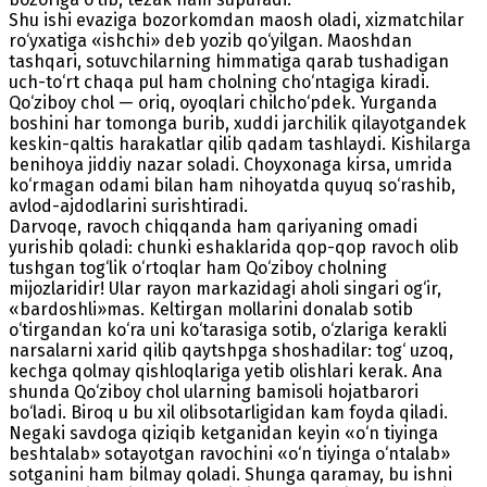
Shu ishi evaziga bozorkomdan maosh oladi, xizmatchilar
ro‘yxatiga «ishchi» deb yozib qo‘yilgan. Maoshdan
tashqari, sotuvchilarning himmatiga qarab tushadigan
uch-to‘rt chaqa pul ham cholning cho‘ntagiga kiradi.
Qo‘ziboy chol — oriq, oyoqlari chilcho‘pdek. Yurganda
boshini har tomonga burib, xuddi jarchilik qilayotgandek
keskin-qaltis harakatlar qilib qadam tashlaydi. Kishilarga
benihoya jiddiy nazar soladi. Choyxonaga kirsa, umrida
ko‘rmagan odami bilan ham nihoyatda quyuq so‘rashib,
avlod-ajdodlarini surishtiradi.
Darvoqe, ravoch chiqqanda ham qariyaning omadi
yurishib qoladi: chunki eshaklarida qop-qop ravoch olib
tushgan tog‘lik o‘rtoqlar ham Qo‘ziboy cholning
mijozlaridir! Ular rayon markazidagi aholi singari og‘ir,
«bardoshli»mas. Keltirgan mollarini donalab sotib
o‘tirgandan ko‘ra uni ko‘tarasiga sotib, o‘zlariga kerakli
narsalarni xarid qilib qaytshpga shoshadilar: tog‘ uzoq,
kechga qolmay qishloqlariga yetib olishlari kerak. Ana
shunda Qo‘ziboy chol ularning bamisoli hojatbarori
bo‘ladi. Biroq u bu xil olibsotarligidan kam foyda qiladi.
Negaki savdoga qiziqib ketganidan keyin «o‘n tiyinga
beshtalab» sotayotgan ravochini «o‘n tiyinga o‘ntalab»
sotganini ham bilmay qoladi. Shunga qaramay, bu ishni