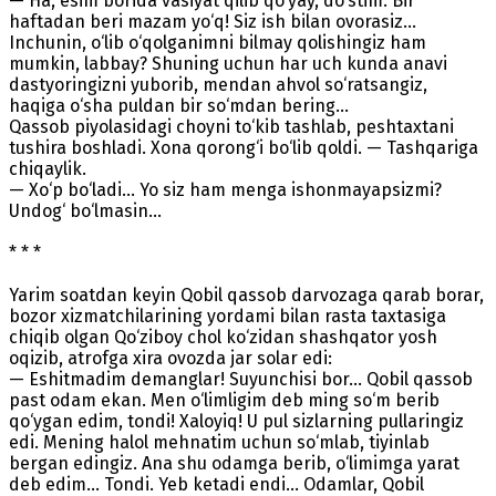
— Ha, esim borida vasiyat qilib qo‘yay, do‘stim. Bir
haftadan beri mazam yo‘q! Siz ish bilan ovorasiz...
Inchunin, o‘lib o‘qolganimni bilmay qolishingiz ham
mumkin, labbay? Shuning uchun har uch kunda anavi
dastyoringizni yuborib, mendan ahvol so‘ratsangiz,
haqiga o‘sha puldan bir so‘mdan bering...
Qassob piyolasidagi choyni to‘kib tashlab, peshtaxtani
tushira boshladi. Xona qorong‘i bo‘lib qoldi. — Tashqariga
chiqaylik.
— Xo‘p bo‘ladi... Yo siz ham menga ishonmayapsizmi?
Undog‘ bo‘lmasin...
* * *
Yarim soatdan keyin Qobil qassob darvozaga qarab borar,
bozor xizmatchilarining yordami bilan rasta taxtasiga
chiqib olgan Qo‘ziboy chol ko‘zidan shashqator yosh
oqizib, atrofga xira ovozda jar solar edi:
— Eshitmadim demanglar! Suyunchisi bor... Qobil qassob
past odam ekan. Men o‘limligim deb ming so‘m berib
qo‘ygan edim, tondi! Xaloyiq! U pul sizlarning pullaringiz
edi. Mening halol mehnatim uchun so‘mlab, tiyinlab
bergan edingiz. Ana shu odamga berib, o‘limimga yarat
deb edim... Tondi. Yeb ketadi endi... Odamlar, Qobil