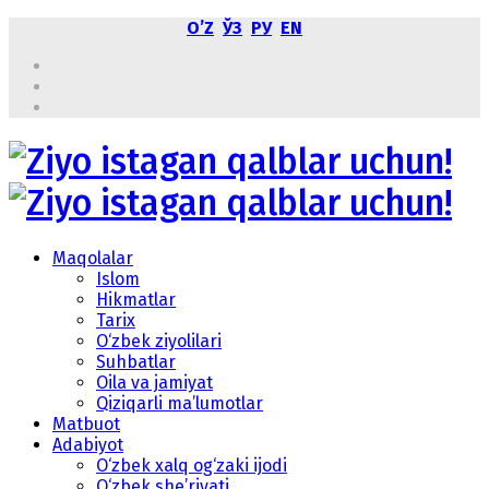
OʼZ
ЎЗ
РУ
EN
Maqolalar
Islom
Hikmatlar
Tarix
O‘zbek ziyolilari
Suhbatlar
Oila va jamiyat
Qiziqarli ma’lumotlar
Matbuot
Adabiyot
O‘zbek xalq og‘zaki ijodi
O‘zbek she’riyati