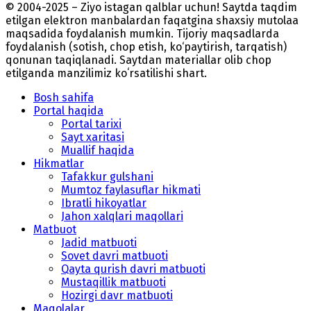
© 2004-2025 – Ziyo istagan qalblar uchun! Saytda taqdim
etilgan elektron manbalardan faqatgina shaxsiy mutolaa
maqsadida foydalanish mumkin. Tijoriy maqsadlarda
foydalanish (sotish, chop etish, ko‘paytirish, tarqatish)
qonunan taqiqlanadi. Saytdan materiallar olib chop
etilganda manzilimiz koʻrsatilishi shart.
Bosh sahifa
Portal haqida
Portal tarixi
Sayt xaritasi
Muallif haqida
Hikmatlar
Tafakkur gulshani
Mumtoz faylasuflar hikmati
Ibratli hikoyatlar
Jahon xalqlari maqollari
Matbuot
Jadid matbuoti
Sovet davri matbuoti
Qayta qurish davri matbuoti
Mustaqillik matbuoti
Hozirgi davr matbuoti
Maqolalar