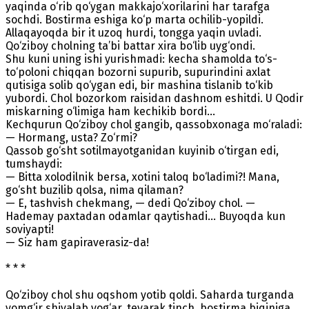
yaqinda o‘rib qo‘ygan makkajo‘xorilarini har tarafga
sochdi. Bostirma eshiga ko‘p marta ochilib-yopildi.
Allaqayoqda bir it uzoq hurdi, tongga yaqin uvladi.
Qo‘ziboy cholning ta’bi battar xira bo‘lib uyg‘ondi.
Shu kuni uning ishi yurishmadi: kecha shamolda to‘s-
to‘poloni chiqqan bozorni supurib, supurindini axlat
qutisiga solib qo‘ygan edi, bir mashina tislanib to‘kib
yubordi. Chol bozorkom raisidan dashnom eshitdi. U Qodir
miskarning o‘limiga ham kechikib bordi...
Kechqurun Qo‘ziboy chol gangib, qassobxonaga mo‘raladi:
— Hormang, usta? Zo‘rmi?
Qassob go‘sht sotilmayotganidan kuyinib o‘tirgan edi,
tumshaydi:
— Bitta xolodilnik bersa, xotini taloq bo‘ladimi?! Mana,
go‘sht buzilib qolsa, nima qilaman?
— E, tashvish chekmang, — dedi Qo‘ziboy chol. —
Hademay paxtadan odamlar qaytishadi... Buyoqda kun
soviyapti!
— Siz ham gapiraverasiz-da!
* * *
Qo‘ziboy chol shu oqshom yotib qoldi. Saharda turganda
yomg‘ir shivalab yog‘ar, tevarak tinch, bostirma biqiniga