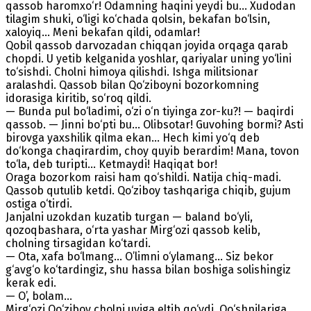
qassob haromxo‘r! Odamning haqini yeydi bu... Xudodan
tilagim shuki, o‘ligi ko‘chada qolsin, bekafan bo‘lsin,
xaloyiq... Meni bekafan qildi, odamlar!
Qobil qassob darvozadan chiqqan joyida orqaga qarab
chopdi. U yetib kelganida yoshlar, qariyalar uning yo‘lini
to‘sishdi. Cholni himoya qilishdi. Ishga militsionar
aralashdi. Qassob bilan Qo‘ziboyni bozorkomning
idorasiga kiritib, so‘roq qildi.
— Bunda pul bo‘ladimi, o‘zi o‘n tiyinga zor-ku?! — baqirdi
qassob. — Jinni bo‘pti bu... Olibsotar! Guvohing bormi? Asti
birovga yaxshilik qilma ekan... Hech kimi yo‘q deb
do‘konga chaqirardim, choy quyib berardim! Mana, tovon
to‘la, deb turipti... Ketmaydi! Haqiqat bor!
Oraga bozorkom raisi ham qo‘shildi. Natija chiq-madi.
Qassob qutulib ketdi. Qo‘ziboy tashqariga chiqib, gujum
ostiga o‘tirdi.
Janjalni uzokdan kuzatib turgan — baland bo‘yli,
qozoqbashara, o‘rta yashar Mirg‘ozi qassob kelib,
cholning tirsagidan ko‘tardi.
— Ota, xafa bo‘lmang... O’limni o‘ylamang... Siz bekor
g‘avg‘o ko‘tardingiz, shu hassa bilan boshiga solishingiz
kerak edi.
— O’, bolam...
Mirg‘ozi Qo‘ziboy cholni uyiga eltib qo‘ydi. Qo‘shnilariga