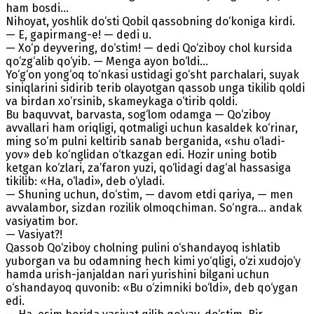
ham bosdi...
Nihoyat, yoshlik do‘sti Qobil qassobning do‘koniga kirdi.
— E, gapirmang-e! — dedi u.
— Xo‘p deyvering, do‘stim! — dedi Qo‘ziboy chol kursida
qo‘zg‘alib qo‘yib. — Menga ayon bo‘ldi...
Yo‘g‘on yong‘oq to‘nkasi ustidagi go‘sht parchalari, suyak
siniqlarini sidirib terib olayotgan qassob unga tikilib qoldi
va birdan xo‘rsinib, skameykaga o‘tirib qoldi.
Bu baquvvat, barvasta, sog‘lom odamga — Qo‘ziboy
avvallari ham oriqligi, qotmaligi uchun kasaldek ko‘rinar,
ming so‘m pulni keltirib sanab berganida, «shu o‘ladi-
yov» deb ko‘nglidan o‘tkazgan edi. Hozir uning botib
ketgan ko‘zlari, za’faron yuzi, qo‘lidagi dag‘al hassasiga
tikilib: «Ha, o‘ladi», deb o‘yladi.
— Shuning uchun, do‘stim, — davom etdi qariya, — men
avvalambor, sizdan rozilik olmoqchiman. So‘ngra... andak
vasiyatim bor.
— Vasiyat?!
Qassob Qo‘ziboy cholning pulini o‘shandayoq ishlatib
yuborgan va bu odamning hech kimi yo‘qligi, o‘zi xudojo‘y
hamda urish-janjaldan nari yurishini bilgani uchun
o‘shandayoq quvonib: «Bu o‘zimniki bo‘ldi», deb qo‘ygan
edi.