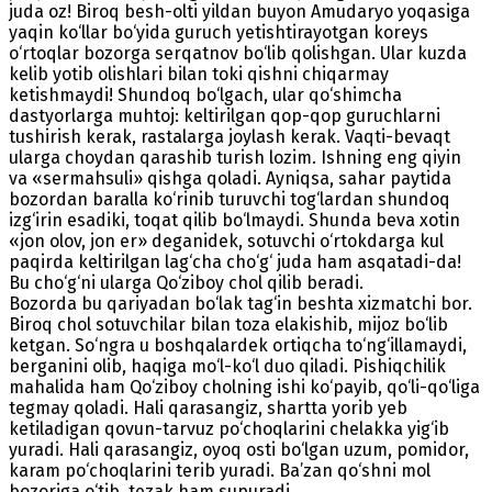
juda oz! Biroq besh-olti yildan buyon Amudaryo yoqasiga
yaqin ko‘llar bo‘yida guruch yetishtirayotgan koreys
o‘rtoqlar bozorga serqatnov bo‘lib qolishgan. Ular kuzda
kelib yotib olishlari bilan toki qishni chiqarmay
ketishmaydi! Shundoq bo‘lgach, ular qo‘shimcha
dastyorlarga muhtoj: keltirilgan qop-qop guruchlarni
tushirish kerak, rastalarga joylash kerak. Vaqti-bevaqt
ularga choydan qarashib turish lozim. Ishning eng qiyin
va «sermahsuli» qishga qoladi. Ayniqsa, sahar paytida
bozordan baralla ko‘rinib turuvchi tog‘lardan shundoq
izg‘irin esadiki, toqat qilib bo‘lmaydi. Shunda beva xotin
«jon olov, jon er» deganidek, sotuvchi o‘rtokdarga kul
paqirda keltirilgan lag‘cha cho‘g‘ juda ham asqatadi-da!
Bu cho‘g‘ni ularga Qo‘ziboy chol qilib beradi.
Bozorda bu qariyadan bo‘lak tag‘in beshta xizmatchi bor.
Biroq chol sotuvchilar bilan toza elakishib, mijoz bo‘lib
ketgan. So‘ngra u boshqalardek ortiqcha to‘ng‘illamaydi,
berganini olib, haqiga mo‘l-ko‘l duo qiladi. Pishiqchilik
mahalida ham Qo‘ziboy cholning ishi ko‘payib, qo‘li-qo‘liga
tegmay qoladi. Hali qarasangiz, shartta yorib yeb
ketiladigan qovun-tarvuz po‘choqlarini chelakka yig‘ib
yuradi. Hali qarasangiz, oyoq osti bo‘lgan uzum, pomidor,
karam po‘choqlarini terib yuradi. Ba’zan qo‘shni mol
bozoriga o‘tib, tezak ham supuradi.