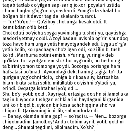
taqab taxlab qo‘yilgan sap-sariq jo‘xori poyalari ustida
chumchuqlar g‘ujg‘on o‘ynashardi. Yomg‘irda shalabbo
bo‘lgan bir it devor tagida iskalanib turardi.
— Tur! Yo‘qol! — Qo‘ziboy chol unga kesak otdi. It
kemtikdan o‘tib ketdi.
Chol odati bo‘yicha soyga yuvinishga tushdi-yu, qaytishga
madori yetmay qoldi. A’zoyi badani uvishib og‘rir, shundoq
toza havo ham unga yetishmayotgandek edi. Uyga zo‘rg‘a
yetib kelib, ko‘rpachaga cho‘zilgan edi, ko‘zi ilinib, tush
ko‘rdi. Marhuma xotini emish. «Yuring, yuring!» deb
qo‘lidan tortayotgan emish. Chol uyg‘onib, bu tushning
ta’birini yomon tomonga yo‘ydi. Bozorga borishga ham
hafsalasi bo‘lmadi. Ayvondagi dekchaning tagiga to‘rtta
qurigan yog‘ochni tiqib, ichiga bir kosa suv, kartoshka
bilan ikkita sabzi solib, miltillatib qo‘yishni o‘yladi-yu,
erindi. Ovqatga ishtahasi yo‘q edi...
Shu bo‘yi yotib qoldi. Xayriyat, ertasiga qo‘shnisi Jamol aka
tag‘in buyoqqa tushgan echkilarini haydagani kirganida
uni ko‘rib qolib, uyidan bir kosa achchiqqina sho‘rva
chiqardi. Qariyaning ichi ilib, sal madorlandi.
— Bahay, olamda nima gap? — so‘radi u. — Men... bozorga
chiqolmadim, Jamolboy! Andak tobim aynib yotib qoldim
deng... Shamol tegdimi, bilolmadim. Xo‘sh?