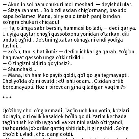
— Akun in sol ham chukuri mo‘l meshad! — deyishdi ular.
— Sizga rahmat... Bo bizdi esdan chig‘ormang, baxudo
xapa bo‘lamez. Mana, bir yuzu oltmish panj kundan
so‘ngra chukuri chiqadu!
— Ha, o‘limga sabr bersin, hammasi bo‘ladi, — dedi qariya.
U uyiga qaytar chog‘i qassobxona yonidan o‘tarkan, dili
andak og‘ridi. Do‘stining xabar olmagani endi yodiga
tushdi...
— Xo‘sh, tani sihatlikmi? — dedi u ichkariga qarab. Yo‘g‘on,
baquvvat qassob unga o‘tkir tikildi:
— O’zingizni oldirib qo‘yibsiz?..
— Shunchaki...
— Mana, ish ham ko‘payib qoldi, qo‘l qo‘lga tegmayapti.
Chol yo‘lda o‘zini ovutdi: «U ishli odam... O’zidan ortib
borolmayapti. Hozir birovdan gina qiladigan vaqtmi?»
* * *
Qo‘ziboy chol o‘nglanmadi. Tag‘in uch kun yotib, ko‘zlari
do‘layib, olti oylik kasaldek bo‘lib qoldi. Yarim kechada
tag‘in tush ko‘rib uygondi va xotinini eslab o‘tirgandi,
tashqarida jo‘xorilar qattiq shitirlab, it g‘ingshidi. So‘ng
cho‘zib uvladi, chol dang qotdi.