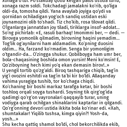
xonaga o‘tdi. Po‘stakday qotib ketgan palos ustida turib,
xonaga razm soldi. Tokchadagi jamalakni ko‘rib, qo‘liga
oldi-da, tomosha qildi. Yana avaylab joyiga qo‘ydi va
qornidan ochiladigan yog‘och sandiq ustidan eski
joynamozini olib to‘shadi. Tiz cho‘kib, rosa tilovat qildi.
O’lganlarga jannatdan joy tiladi, tiriklarga insof-adolat...
So‘ng pichirlab: «E, rasuli barhaq! Imonimni ber, — dedi. —
Birovga yomonlik qilmadim, birovning haqini yemadim...
Tog‘lik og‘aynilarni ham aldamadim. Ko‘pning duosini
oldim... Ha, farzand ko‘rmadim. Senga bir yomonligim
o‘tgandir-da... O’zingga shukur. Qobilboyga ham umr ber,
bola-chaqasining boshida omon yursin! Meni ko‘msin! E,
Qo‘ziboyning hech kimi yo‘q ekan demasin birov!..»
U yengil tortib qo‘zg‘aldi. Biroq tashqariga chiqib, tag‘in
yig‘i ovozini eshitdi va tag‘in ta’bi kir bo‘ldi. Allaqanday
vahima yuragiga tushib, tor ko‘chaga chiqdi.
Ko‘chaning bir boshi markaz tarafga ketar, bir boshi
toshloq orqali soyga tushardi. Soyning tik qirg‘og‘ida
qadimgi qo‘rg‘on vayronalari qaqqayib turar, uning
vodiyga qarab ochilgan shinaklarini kaptarlar in qilgandi.
Qo‘rg‘onning devori ustida ikkita bola ko‘rinar edi. «Xah,
shumtakalar! Yiqilib tushsa, kimga qiyin?! Yosh-da,
yosh...»
Shu kecha qattiq shamol bo‘ldi, chol bekorchilikda ekib,