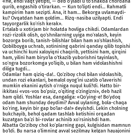
«He, endi vaqt yetipti, — deb o‘yladi u to‘shakda chordana
qurib, engashib o‘tirarkan. — Kun to‘lipti endi... Rahmatli
kampirim ham sezipti. Ana, it ham... Bekorga uvlamaydi-
ku? Ovqatdan ham qoldim... Rizq-nasiba uzilyapti. Endi
tayyorgarlik ko‘rish kerak».
Ertalab u xotirjam bir holatda hovliga chikdi. Odamlardan
rozi-rizolik olish, qo‘shnilarning uyiga mo‘ralash, keyin
bozorga borib, tanish-bilishlar bilan ham xo‘shlashish,
Qobilboyga uchrab, xotinining qabrini qanday qilib topishi
va uchinchi kuni xaloyiqni chaqirib, yettisini ham, qirqini
ham, yilini ham biryo‘la o‘tkazib yuborishni tayinlash,
so‘ngra bozorkomga yo‘liqib, u bilan ham vidolashishni
diliga tugdi...
Odamlar ham qiziq-da!.. Qo‘ziboy chol bilan vidolashib,
undan rozi ekanlari, bemalol oyog‘ini uzatib o‘laverishi
mumkin ekanini aytish o‘rniga nuqul kuli?di. Hatto bir-
ikkitasi «vos-vos bo‘psiz, o‘qiting o‘zingizni», deb hazil
ham qildi. Yoshlar esa, dangaliga: «Qo‘ying-e! Bo‘ydoq
odam ham shunday deydimi? Avval uylaning, bola-chaqa
ko‘ring, keyin bir gap bo‘lar-da!» deyishdi. Lekin cholning
bukchayib, behol qadam tashlab ketishini orqadan
kuzatgan ba’zi bi-rovlar achinib xo‘rsinishdi ham.
Albatta Qo‘ziboy chol ko‘plarning gapi, kulgisidan mamnun
bo‘ldi. Bu narsa o‘limning avval sezilmay kelgan hayajonini