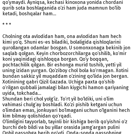
qo‘ymaydi. Ayniqsa, kechasi kinoxona yonida chordani
qurib sota boshlaganida o‘zi ham juda mamnun bo‘lib
ketadi, boshqalar ham...
* * *
Cholning ota avlodidan ham, ona avlodidan ham hech
kimi yo‘q. Shuni es-es biladiki, bolaligida qishloqlarini
qurollangan odamlar bosgan. U somonxonaga bekinib jon
saqlab qolgan. Keyin chorbozorchilarga qo‘shilib, ko‘mir
koni yaqinidagi qishloqqa borgan. Qo‘y boqqan,
pochtachilik qilgan. Bir eshonga murid tushib, yetti yil
uning izidan yurgan. Qo‘ziboy chol bola ko‘rmagan. Xotini
bundan sakkiz yil muqaddam o‘zining qo‘lida jon bergan.
Xotinining qabri Qizil Gazada. Uchiga paxta qo‘shib
o‘rilgan qubbali jamalagi bilan kiygichi hamon qariyaning
uyida, tokchada...
Shundan beri chol yolg‘iz. To‘rt yil bo‘ldiki, uni o‘lim
vahimasi chulg‘ay boshladi. Ko‘zi pishib ketgani uchun
o‘limdan emas, jonkuyari bo‘lmagani uchun o‘lganini hech
kim bilmay qolishidan qo‘rqadi.
O’limligini tayyorlab, tayinli bir kishiga berib qo‘yishni o‘z
burchi deb bildi va bu yillar orasida jamg‘argan pulini
Qobil qassobga berib qo‘ydi. Onda-sonda qassobning