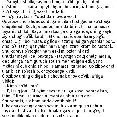
— Yangilik shulki, rayon odamga to‘lib qoldi, — dedi
qo‘shni. — Paxadan qaytishgan, bozoringiz ham gavjum...
Ko‘chaga chiqing, yaxshi bo‘ladi.
— To‘g‘ri aytasiz. Yotishdan foyda yo‘q!
Qo‘ziboy chol shundoq degani bilan tushgacha ko‘chaga
chiqolmadi. Kechga tomon umrida birinchi marta hassa
tayanib chikdi. Rayon markaziga oralaganda, uning kayfi
xiyla chog‘ bo‘lib ketdi... E! Chol haqiqatan ham yolg‘iz
emas! O’g‘li bo‘lmasa, o‘g‘lidek izzat qiladigan yoshlar bor...
Ana, o‘zi tengi qariyalar ham unga izzat-ikrom ko‘rsatadi..
Shu koreys o‘rtoqlar ham eski mijozlarini asti
unutishmaydi-da; paxtaga ketayotgan xalq chalg‘imasin,
deb ularga ham guruch sotish man etilgan edi, yana
mollarini olib chiqishibdi. Hammasi xursand! Qo‘ziboy chol
ular bilan so‘rashib, choyxonaga kirdi.
G’oziboy uning oldiga bir choynak choy qo‘yib, aftiga
tikildi:
— Nima bo‘ldi, ota?
— E, issiq jon... Olloyim sevgan quliga kasal berar ekan,
inim. O’limni unutmasin, meni eslab tursin deb.
Shundoqki, biz ham andak yotib oldik!
U ko‘chaga chiqqanida sovun, tuz xarid qilish uchun
tog‘dan tushgan tojik oshnalariga yo‘liqdi. Ular g‘oyat
so‘zamollik bilan choldan ahvol so‘rashdi.