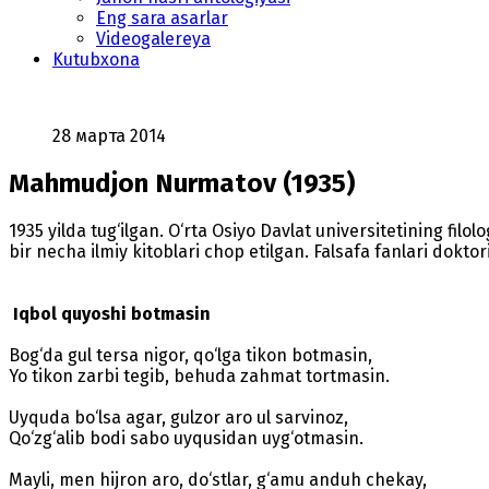
Eng sara asarlar
Videogalereya
Kutubxona
28 марта 2014
Mahmudjon Nurmatov (1935)
1935 yilda tug‘ilgan. O‘rta Osiyo Davlat universitetining filolo
bir necha ilmiy kitoblari chop etilgan. Falsafa fanlari doktor
Iqbol quyoshi botmasin
Bog‘da gul tersa nigor, qo‘lga tikon botmasin,
Yo tikon zarbi tegib, behuda zahmat tortmasin.
Uyquda bo‘lsa agar, gulzor aro ul sarvinoz,
Qo‘zg‘alib bodi sabo uyqusidan uyg‘otmasin.
Mayli, men hijron aro, do‘stlar, g‘amu anduh chekay,