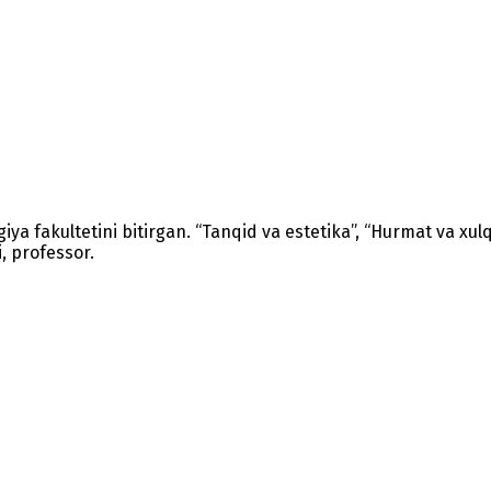
giya fakultetini bitirgan. “Tanqid va estetika”, “Hurmat va xulqiy
i, professor.