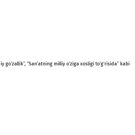
 go‘zallik”, “San’atning milliy o‘ziga xosligi to‘g‘risida” kabi