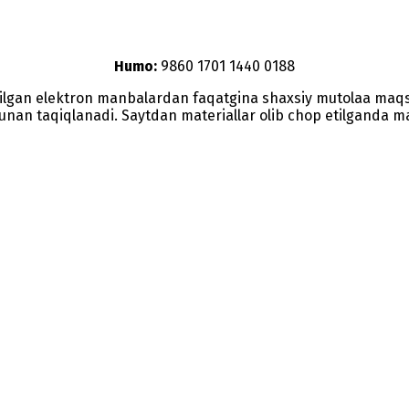
Humo:
9860 1701 1440 0188
etilgan elektron manbalardan faqatgina shaxsiy mutolaa maq
nunan taqiqlanadi. Saytdan materiallar olib chop etilganda man