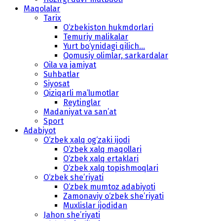
Maqolalar
Tarix
O‘zbekiston hukmdorlari
Temuriy malikalar
Yurt bo‘ynidagi qilich...
Qomusiy olimlar, sarkardalar
Oila va jamiyat
Suhbatlar
Siyosat
Qiziqarli ma’lumotlar
Reytinglar
Madaniyat va san’at
Sport
Adabiyot
O‘zbek xalq og‘zaki ijodi
O‘zbek xalq maqollari
O‘zbek xalq ertaklari
O‘zbek xalq topishmoqlari
O‘zbek she’riyati
O‘zbek mumtoz adabiyoti
Zamonaviy o‘zbek she’riyati
Muxlislar ijodidan
Jahon she’riyati