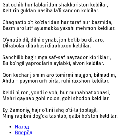
Gul ochib hur lablaridan shakkariston keldilar,
Keltirib guldan nasiba la’li xandon keldilar.
Chaqnatib o‘t ko‘zlaridan har taraf nur bazmida,
Bazm aro lutf aylamakka yaxshi mehmon keldilar.
O‘ynatib dil, dilni o‘ynab, jon bo‘lib bu dil aro,
Dilrabolar dilrabosi dilraboxon keldilar.
Sanchilib bag‘rimga saf-saf nayzador kipriklari,
Bu ko‘ngil yaproqlarin aylabki, alvon keldilar.
Qon kechar jismim aro tomirmi mujgon, bilmadim,
Ahdu – paymon urfi birla, ruhi raxshon keldilar.
Keldi hijron, yondi e voh, hur muhabbat xonasi,
Mehri qaynab gohi nolon, gohi shodon keldilar.
Ey, Zamoniy, hajr o‘tini ishq o‘ti-la toblagil,
Ming raqibni dog‘da tashlab, qalbi bo‘ston keldilar.
Назад
Вперёд