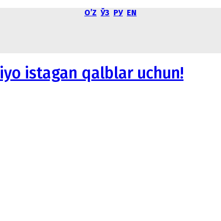
OʼZ
ЎЗ
РУ
EN