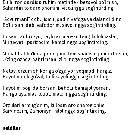
Bu hijron dardida ruhim metindek bezavol bo‘lmish,
Sahardin to qaro shomim, visolingga sog‘intirding.
“Sevurman!” deb. Jismu jondin vafoga va’dalar qilding,
Bo‘lursan, deb, vafodorim, savolingga sog‘intirding.
Desam: Zuhro-yu, Laylolar, alar-ku teng kelolmaslar,
Muruvvatli parizodim, kamolingga sog‘intirding.
Muhabbat ko‘kida porloq mudom shamsu qamardursan,
O‘zing ozoda nahrimsan, zilolingga sog‘intirding.
Netay, orzum shikoriga o‘zga yor yoqmadi hargiz,
Hayotimdek go‘zal, totli xayolingga sog‘intirding.
Hayotim bog‘ida borsan, beholu bemajol yorsan,
Hajrga aylamay toqat, malolingga sog‘intirding.
Orzulari armug‘onim, kulbam aro charog‘onim,
Sarvinozim, Zamoniyni hilolingga sog‘intirding.
Keldilar