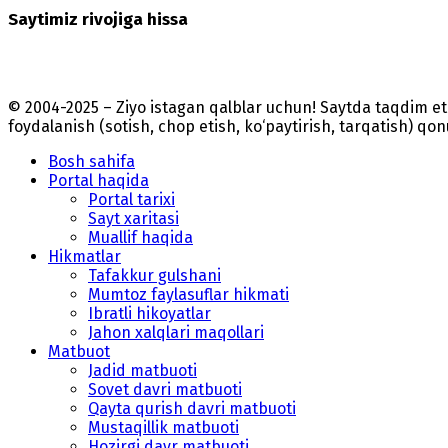
Saytimiz rivojiga hissa
© 2004-2025 – Ziyo istagan qalblar uchun! Saytda taqdim 
foydalanish (sotish, chop etish, ko‘paytirish, tarqatish) qo
Bosh sahifa
Portal haqida
Portal tarixi
Sayt xaritasi
Muallif haqida
Hikmatlar
Tafakkur gulshani
Mumtoz faylasuflar hikmati
Ibratli hikoyatlar
Jahon xalqlari maqollari
Matbuot
Jadid matbuoti
Sovet davri matbuoti
Qayta qurish davri matbuoti
Mustaqillik matbuoti
Hozirgi davr matbuoti