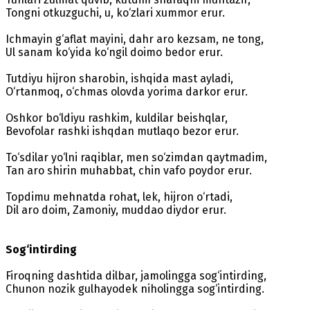
Tongni otkuzguchi, u, ko‘zlari xummor erur.
Ichmayin g‘aflat mayini, dahr aro kezsam, ne tong,
Ul sanam ko‘yida ko‘ngil doimo bedor erur.
Tutdiyu hijron sharobin, ishqida mast ayladi,
O‘rtanmoq, o‘chmas olovda yorima darkor erur.
Oshkor bo‘ldiyu rashkim, kuldilar beishqlar,
Bevofolar rashki ishqdan mutlaqo bezor erur.
To‘sdilar yo‘lni raqiblar, men so‘zimdan qaytmadim,
Tan aro shirin muhabbat, chin vafo poydor erur.
Topdimu mehnatda rohat, lek, hijron o‘rtadi,
Dil aro doim, Zamoniy, muddao diydor erur.
Sog‘intirding
Firoqning dashtida dilbar, jamolingga sog‘intirding,
Chunon nozik gulhayodek niholingga sog‘intirding.