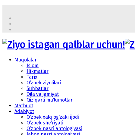
Maqolalar
Islom
Hikmatlar
Tarix
O‘zbek ziyolilari
Suhbatlar
Oila va jamiyat
Qiziqarli ma’lumotlar
Matbuot
Adabiyot
O‘zbek xalq og‘zaki ijodi
O‘zbek she’riyati
O‘zbek nasri antologiyasi
Jahon nasri antologiyasi