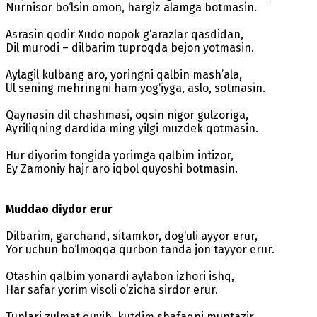
Nurnisor bo‘lsin omon, hargiz alamga botmasin.
Asrasin qodir Xudo nopok g‘arazlar qasdidan,
Dil murodi – dilbarim tuproqda bejon yotmasin.
Aylagil kulbang aro, yoringni qalbin mash’ala,
Ul sening mehringni ham yog‘iyga, aslo, sotmasin.
Qaynasin dil chashmasi, oqsin nigor gulzoriga,
Ayriliqning dardida ming yilgi muzdek qotmasin.
Hur diyorim tongida yorimga qalbim intizor,
Ey Zamoniy hajr aro iqbol quyoshi botmasin.
Muddao diydor erur
Dilbarim, garchand, sitamkor, dog‘uli ayyor erur,
Yor uchun bo‘lmoqqa qurbon tanda jon tayyor erur.
Otashin qalbim yonardi aylabon izhori ishq,
Har safar yorim visoli o‘zicha sirdor erur.
Tunlari zulmat quvib, kutdim shafaqni muntazir,