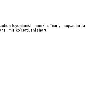
sadida foydalanish mumkin. Tijoriy maqsadlarda
zilimiz koʻrsatilishi shart.