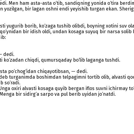
dedi. Men ham asta-asta o‘tib, sandiqning yonida o‘tira berd
n yozilgan, bir lagan oshni endi yeyishib turgan ekan. Sherigim
i yugurib borib, ko‘zaga tushib olibdi, boyning xotini suv olay
ti qo‘ynidan bir idish oldi, undan kosaga suyuq bir narsa soli
ib:
— dedi.
i ko‘zadan chiqdi, qumursqaday bo‘lib laganga tushdi.
ista po‘chog‘idan chiqayotibsan, — dedi.
deb turganimda boshimdan telpagimni tortib olib, alvasti qoc
 so‘radi.
ga oxiri alvasti kosaga quyib bergan iflos suvni ichirmay t
enga bir sidirg‘a sarpo va pul berib uyidan jo‘natdi.