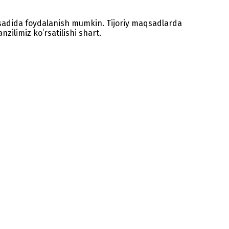
sadida foydalanish mumkin. Tijoriy maqsadlarda
zilimiz koʻrsatilishi shart.