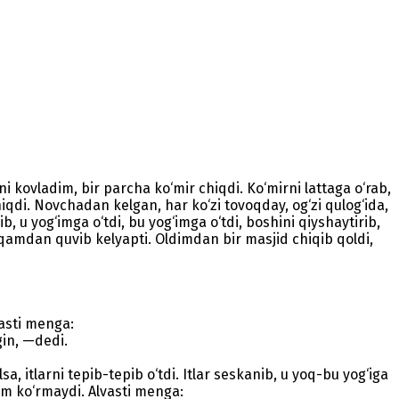
 kovladim, bir parcha ko‘mir chiqdi. Ko‘mirni lattaga o‘rab,
iqdi. Novchadan kelgan, har ko‘zi tovoqday, og‘zi qulog‘ida,
b, u yog‘imga o‘tdi, bu yog‘imga o‘tdi, boshini qiyshaytirib,
rqamdan quvib kelyapti. Oldimdan bir masjid chiqib qoldi,
vasti menga:
gin, —dedi.
a, itlarni tepib-tepib o‘tdi. Itlar seskanib, u yoq-bu yog‘iga
im ko‘rmaydi. Alvasti menga: