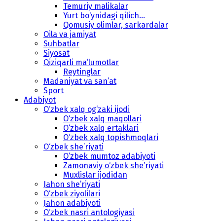
Temuriy malikalar
Yurt bo‘ynidagi qilich...
Qomusiy olimlar, sarkardalar
Oila va jamiyat
Suhbatlar
Siyosat
Qiziqarli ma’lumotlar
Reytinglar
Madaniyat va san’at
Sport
Adabiyot
O‘zbek xalq og‘zaki ijodi
O‘zbek xalq maqollari
O‘zbek xalq ertaklari
O‘zbek xalq topishmoqlari
O‘zbek she’riyati
O‘zbek mumtoz adabiyoti
Zamonaviy o‘zbek she’riyati
Muxlislar ijodidan
Jahon she’riyati
O‘zbek ziyolilari
Jahon adabiyoti
O‘zbek nasri antologiyasi