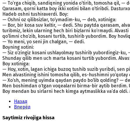
— Тo‘rga chiqib, sandiqning yonida o‘tirib, tomosha qil, — 
Qarasam, qorni katta boy ikki xotini bilan o‘tiribdi. Dasturxo
Hadeb oshni tushiraverdi. Boy:
— Oshni oz qilibsizlar, to‘ymadim-ku, — deb, xotiniga:
— Bor, bir kosa suv keltir, — dedi. Shu paytda qarasam, alvast
turibmiz, lekin ularning hech biri bizlarni ko‘rmaydi. Alvas
qo‘limni cho‘zib, kosani turtib, tushirib yubordim. Boy hovliq
— Yo meni, yo seni jin chalgan, — dedi.
Boyning xotini:
— Siz o‘zingiz kosani ushlayolmay tushirib yubordingiz-ku, 
Shunday qilib men uch marta kosani turtib yubordim. Alvast
Boy xotiniga:
— Hoy, xotin, lagan ichiga buzoq tushib suzib yuribdi, sen p
Men alvastining ishini tomosha qilib, es-hushimni yo‘qotay 
— Xo‘sh, mening uyimda qaydan paydo bo‘lib qolding? — deb
Men boshimdan o‘tgan voqealarni birma-bir aytib berdim. Un
Boy mendan bu sirlarni hech kimga aytmaslikka va’da oldi. M
Назад
Вперёд
Saytimiz rivojiga hissa