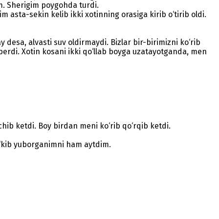
im. Sherigim poygohda turdi.
 asta-sekin kelib ikki xotinning orasiga kirib o‘tirib oldi.
 desa, alvasti suv oldirmaydi. Bizlar bir-birimizni ko‘rib
b berdi. Xotin kosani ikki qo‘llab boyga uzatayotganda, men
hib ketdi. Boy birdan meni ko‘rib qo‘rqib ketdi.
o‘kib yuborganimni ham aytdim.