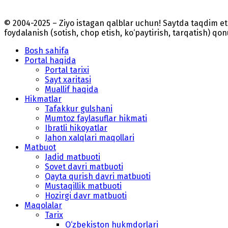
© 2004-2025 – Ziyo istagan qalblar uchun! Saytda taqdim 
foydalanish (sotish, chop etish, ko‘paytirish, tarqatish) qo
Bosh sahifa
Portal haqida
Portal tarixi
Sayt xaritasi
Muallif haqida
Hikmatlar
Tafakkur gulshani
Mumtoz faylasuflar hikmati
Ibratli hikoyatlar
Jahon xalqlari maqollari
Matbuot
Jadid matbuoti
Sovet davri matbuoti
Qayta qurish davri matbuoti
Mustaqillik matbuoti
Hozirgi davr matbuoti
Maqolalar
Tarix
O‘zbekiston hukmdorlari