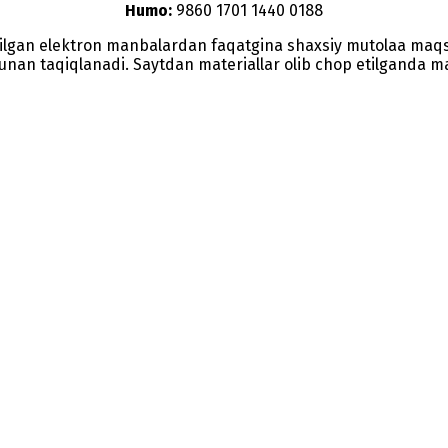
Humo:
9860 1701 1440 0188
etilgan elektron manbalardan faqatgina shaxsiy mutolaa maq
nunan taqiqlanadi. Saytdan materiallar olib chop etilganda man