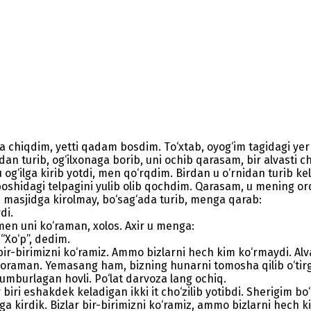
 chiqdim, yetti qadam bosdim. Тo‘xtab, oyog‘im tagidagi yerni
n turib, og‘ilxonaga borib, uni ochib qarasam, bir alvasti ch
og‘ilga kirib yotdi, men qo‘rqdim. Birdan u o‘rnidan turib keli
 boshidagi telpagini yulib olib qochdim. Qarasam, u mening o
, masjidga kirolmay, bo‘sag‘ada turib, menga qarab:
di.
 men uni ko‘raman, xolos. Axir u menga:
 “Xo‘p”, dedim.
bir-birimizni ko‘ramiz. Ammo bizlarni hech kim ko‘rmaydi. Al
 boraman. Yemasang ham, bizning hunarni tomosha qilib o‘tir
gumburlagan hovli. Po‘lat darvoza lang ochiq.
ri eshakdek keladigan ikki it cho‘zilib yotibdi. Sherigim bo‘ls
a kirdik. Bizlar bir-birimizni ko‘ramiz, ammo bizlarni hech k