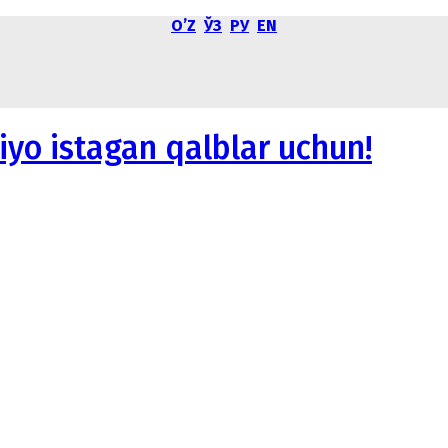
OʼZ
ЎЗ
РУ
EN