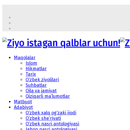
Maqolalar
Islom
Hikmatlar
Tarix
O‘zbek ziyolilari
Suhbatlar
Oila va jamiyat
Qiziqarli ma’lumotlar
Matbuot
Adabiyot
O‘zbek xalq og‘zaki ijodi
O‘zbek she’riyati
O‘zbek nasri antologiyasi
Jahon nasri antologiyasi