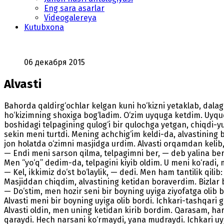
Eng sara asarlar
Videogalereya
Kutubxona
06 декабря 2015
Alvasti
Bahorda qaldirg‘ochlar kelgan kuni ho‘kizni yetaklab, dalaga
ho‘kizimning shoxiga bog‘ladim. O‘zim uyquga ketdim. Uyquda
boshidagi telpagining qulog‘i bir qulochga yetgan, chiqdi-yu 
sekin meni turtdi. Mening achchig‘im keldi-da, alvastining
jon holatda o‘zimni masjidga urdim. Alvasti orqamdan kelib
— Endi meni sarson qilma, telpagimni ber, — deb yalina ber
Men “yo‘q” dedim-da, telpagini kiyib oldim. U meni ko‘radi,
— Kel, ikkimiz do‘st bo‘laylik, — dedi. Men ham tantilik qilib:
Masjiddan chiqdim, alvastining ketidan boraverdim. Bizlar 
— Do‘stim, men hozir seni bir boyning uyiga ziyofatga olib
Alvasti meni bir boyning uyiga olib bordi. Ichkari-tashqari 
Alvasti oldin, men uning ketidan kirib bordim. Qarasam, har bi
qaraydi. Hech narsani ko‘rmaydi, yana mudraydi. Ichkari uyg