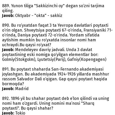
889. Yunon tiliga "Sakkizinchi oy" degan so‘zni tarjima
qiling.
Javob:
Oktyabr - "okta" - sakkiz
890. Bu ro‘yxatdan faqat 3 ta Yevropa davlatlari poytaxti
o‘rin olgan. Shveytsiya poytaxti 67-o‘rinda, Fransiyaniki 71-
o‘rinda, Daniya poytaxti 72-o‘rinda. Yordam sifatida
aytishim mumkin bu ro‘yxatda insonlar nomi ham
uchraydi.Bu qaysi ro‘yxat?
Javob:
Mendeleyev davriy jadvali. Unda 3 davlat
poytaxtining eski nomiga qo‘yilgan elementlar bor:
Golmiy(Stokgolm), Lyutetsiy(Parij), Gafniy(Kopengagen)
891. Bu poytaxt shaharda San-Fernando akademiyasi
joylashgan. Bu akademiyada 1924-1926 yillarda mashhur
rassom Salvador Dali o‘qigan. Gap qaysi poytaxt haqida
bormoqda?
Javob:
Madrid
892. 1896 yil bu shahar poytaxt deb e’lon qilindi va uning
nomi ham o‘zgardi. Uning nomini ma’nosi "Sharq
poytaxti". Bu qaysi shahar?
Javob:
Tokio