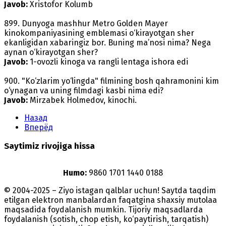
Javob:
Xristofor Kolumb
899. Dunyoga mashhur Metro Golden Mayer
kinokompaniyasining emblemasi o‘kirayotgan sher
ekanligidan xabaringiz bor. Buning ma’nosi nima? Nega
aynan o‘kirayotgan sher?
Javob:
1-ovozli kinoga va rangli lentaga ishora edi
900. "Ko‘zlarim yo‘lingda" filmining bosh qahramonini kim
o‘ynagan va uning filmdagi kasbi nima edi?
Javob:
Mirzabek Holmedov, kinochi.
Назад
Вперёд
Saytimiz rivojiga hissa
Humo:
9860 1701 1440 0188
© 2004-2025 – Ziyo istagan qalblar uchun! Saytda taqdim
etilgan elektron manbalardan faqatgina shaxsiy mutolaa
maqsadida foydalanish mumkin. Tijoriy maqsadlarda
foydalanish (sotish, chop etish, ko‘paytirish, tarqatish)