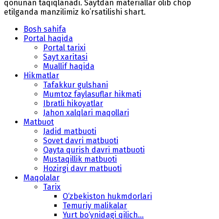
qonunan taqiqlanadi. Saytdan materiallar olib chop
etilganda manzilimiz koʻrsatilishi shart.
Bosh sahifa
Portal haqida
Portal tarixi
Sayt xaritasi
Muallif haqida
Hikmatlar
Tafakkur gulshani
Mumtoz faylasuflar hikmati
Ibratli hikoyatlar
Jahon xalqlari maqollari
Matbuot
Jadid matbuoti
Sovet davri matbuoti
Qayta qurish davri matbuoti
Mustaqillik matbuoti
Hozirgi davr matbuoti
Maqolalar
Tarix
O‘zbekiston hukmdorlari
Temuriy malikalar
Yurt bo‘ynidagi qilich...