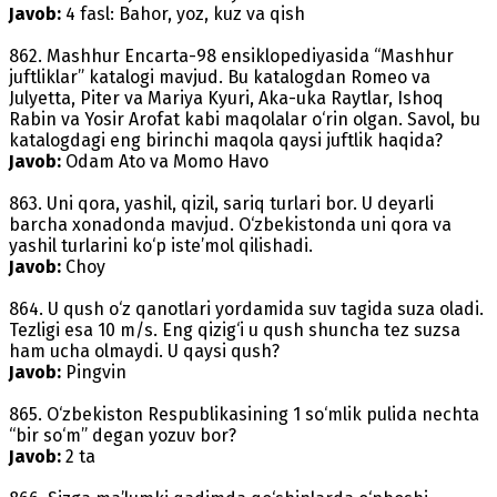
Javob:
4 fasl: Bahor, yoz, kuz va qish
862. Mashhur Encarta-98 ensiklopediyasida “Mashhur
juftliklar” katalogi mavjud. Bu katalogdan Romeo va
Julyetta, Piter va Mariya Kyuri, Aka-uka Raytlar, Ishoq
Rabin va Yosir Arofat kabi maqolalar o‘rin olgan. Savol, bu
katalogdagi eng birinchi maqola qaysi juftlik haqida?
Javob:
Odam Ato va Momo Havo
863. Uni qora, yashil, qizil, sariq turlari bor. U deyarli
barcha xonadonda mavjud. O‘zbekistonda uni qora va
yashil turlarini ko‘p iste’mol qilishadi.
Javob:
Choy
864. U qush o‘z qanotlari yordamida suv tagida suza oladi.
Tezligi esa 10 m/s. Eng qizig‘i u qush shuncha tez suzsa
ham ucha olmaydi. U qaysi qush?
Javob:
Pingvin
865. O‘zbekiston Respublikasining 1 so‘mlik pulida nechta
“bir so‘m” degan yozuv bor?
Javob:
2 ta