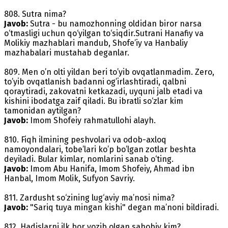
808. Sutra nima?
Javob:
Sutra - bu namozhonning oldidan biror narsa
o‘tmasligi uchun qo‘yilgan to‘siqdir.Sutrani Hanafiy va
Molikiy mazhablari mandub, Shofe’iy va Hanbaliy
mazhabalari mustahab deganlar.
809. Men o’n olti yildan beri to’yib ovqatlanmadim. Zero,
to’yib ovqatlanish badanni og’irlashtiradi, qalbni
qoraytiradi, zakovatni ketkazadi, uyquni jalb etadi va
kishini ibodatga zaif qiladi. Bu ibratli so‘zlar kim
tamonidan aytilgan?
Javob:
Imom Shofeiy rahmatullohi alayh.
810. Fiqh ilmining peshvolari va odob-axloq
namoyondalari, tobe’lari ko’p bo’lgan zotlar beshta
deyiladi. Bular kimlar, nomlarini sanab o‘ting.
Javob:
Imom Abu Hanifa, Imom Shofeiy, Ahmad ibn
Hanbal, Imom Molik, Sufyon Savriy.
811. Zardusht so‘zining lug‘aviy ma’nosi nima?
Javob:
"Sariq tuya mingan kishi" degan ma’noni bildiradi.
812. Hadislarni ilk bor yozib olgan sahobiy kim?