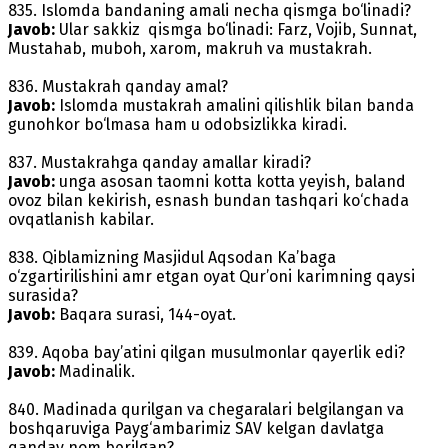
835. Islomda bandaning amali necha qismga bo‘linadi?
Javob:
Ular sakkiz qismga bo‘linadi: Farz, Vojib, Sunnat,
Mustahab, muboh, xarom, makruh va mustakrah.
836. Mustakrah qanday amal?
Javob:
Islomda mustakrah amalini qilishlik bilan banda
gunohkor bo‘lmasa ham u odobsizlikka kiradi.
837. Mustakrahga qanday amallar kiradi?
Javob:
unga asosan taomni kotta kotta yeyish, baland
ovoz bilan kekirish, esnash bundan tashqari ko‘chada
ovqatlanish kabilar.
838. Qiblamizning Masjidul Aqsodan Ka’baga
o‘zgartirilishini amr etgan oyat Qur’oni karimning qaysi
surasida?
Javob:
Baqara surasi, 144-oyat.
839. Aqoba bay’atini qilgan musulmonlar qayerlik edi?
Javob:
Madinalik.
840. Madinada qurilgan va chegaralari belgilangan va
boshqaruviga Payg‘ambarimiz SAV kelgan davlatga
qanday nom berilgan?