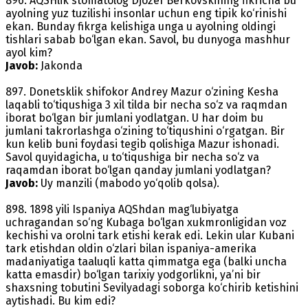
896. AQSHlik stomatolog Djozef Berkovskining fikricha bu
ayolning yuz tuzilishi insonlar uchun eng tipik ko‘rinishi
ekan. Bunday fikrga kelishiga unga u ayolning oldingi
tishlari sabab bo‘lgan ekan. Savol, bu dunyoga mashhur
ayol kim?
Javob:
Jakonda
897. Donetsklik shifokor Andrey Mazur o‘zining Kesha
laqabli to‘tiqushiga 3 xil tilda bir necha so‘z va raqmdan
iborat bo‘lgan bir jumlani yodlatgan. U har doim bu
jumlani takrorlashga o‘zining to‘tiqushini o‘rgatgan. Bir
kun kelib buni foydasi tegib qolishiga Mazur ishonadi.
Savol quyidagicha, u to‘tiqushiga bir necha so‘z va
raqamdan iborat bo‘lgan qanday jumlani yodlatgan?
Javob:
Uy manzili (mabodo yo‘qolib qolsa).
898. 1898 yili Ispaniya AQShdan mag‘lubiyatga
uchragandan so‘ng Kubaga bo‘lgan xukmronligidan voz
kechishi va orolni tark etishi kerak edi. Lekin ular Kubani
tark etishdan oldin o‘zlari bilan ispaniya-amerika
madaniyatiga taaluqli katta qimmatga ega (balki uncha
katta emasdir) bo‘lgan tarixiy yodgorlikni, ya’ni bir
shaxsning tobutini Sevilyadagi soborga ko‘chirib ketishini
aytishadi. Bu kim edi?