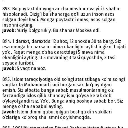
893. Bu poytaxt dunyoga ancha mashhur va yirik shahar
hisoblanadi. Qizig‘i bu shaharga qo‘li uzun inson asos
solgan deyishadi. Menga poytaxtni emas, asos solgan
insonni ayting.
Javob:
Yuriy Dolgorukiy. Bu shahar Moskva edi.
894. 1 daraxt, daraxtda 12 shox, 12 shoxda 30 ta barg. Siz
esa menga bu narsalar nima ekanligini aytishingizni hojati
yo‘q. Faqat menga o‘sha daraxtdagi 5 meva nima
ekanligini ayting. U 5 mevaning 3 tasi quyoshda, 2 tasi
soyada turibdi.
Javob:
5 vaqt namoz.
895. Islom taraqqiyotiga oid so‘ngi statistikaga ko‘ra so‘ngi
vaqtlarda Muhammad ismi borgan sari ko‘payotgan
emish. Siz albatta bunga sabab musulmonlarning o‘z
farzandiga ixlos qilib shunday ism qo‘ysa kerak deb
o‘ylayotgandirsiz. Yo‘q. Bunga aniq boshqa sabab bor. Siz
menga o‘sha sababni ayting.
Javob:
Islom dinini qabul qilgan boshqa din vakillari
o‘zlariga ko‘proq shu ismni qo‘yishmoqda.