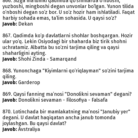
866. Sizga ma’lumki qadimda qo‘shinlarda o‘nboshi,
yuzboshi, mingboshi degan unvonlar bo‘lgan. Yunon tilida
o‘nboshi degan so‘z bor. U so‘z hozir ham ishlatiladi. Faqat
harbiy sohada emas, ta’lim sohasida. U qaysi so‘z?
Javob:
Dekan
867. Qadimda ko‘p davlatlarni shohlar boshqargan. Hozir
ular yo‘q. Lekin Osiyodagi bir shaharda biz tirik shohni
uchratamiz. Albatta bu so‘zni tarjima qiling va qaysi
shaharligini ayting.
Javob:
Shohi Zinda - Samarqand
868. Yunonchaga "Kiyimlarni qo‘riqlayman" so‘zini tarjima
qiling.
Javob:
Garderop
869. Qaysi fanning ma’nosi "Donolikni sevaman" degani?
Javob:
Donolikni sevaman - Filosofiya - Falsafa
870. Lotinchada bir mamlakatning ma’nosi "Janubiy yer"
degani. U davlat haqiqatan ancha janub tomonda
joylashgan. Bu qaysi davlat?
Javob:
Avstraliya