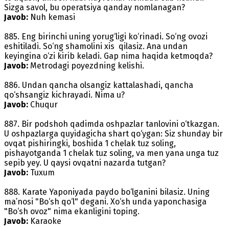
Sizga savol, bu operatsiya qanday nomlanagan?
Javob:
Nuh kemasi
885. Eng birinchi uning yorug‘ligi ko‘rinadi. So‘ng ovozi
eshitiladi. So‘ng shamolini xis qilasiz. Ana undan
keyingina o‘zi kirib keladi. Gap nima haqida ketmoqda?
Javob:
Metrodagi poyezdning kelishi.
886. Undan qancha olsangiz kattalashadi, qancha
qo‘shsangiz kichrayadi. Nima u?
Javob:
Chuqur
887. Bir podshoh qadimda oshpazlar tanlovini o‘tkazgan.
U oshpazlarga quyidagicha shart qo‘ygan: Siz shunday bir
ovqat pishiringki, boshida 1 chelak tuz soling,
pishayotganda 1 chelak tuz soling, va men yana unga tuz
sepib yey. U qaysi ovqatni nazarda tutgan?
Javob:
Tuxum
888. Karate Yaponiyada paydo bo‘lganini bilasiz. Uning
ma’nosi "Bo‘sh qo‘l" degani. Xo‘sh unda yaponchasiga
"Bo‘sh ovoz" nima ekanligini toping.
Javob:
Karaoke