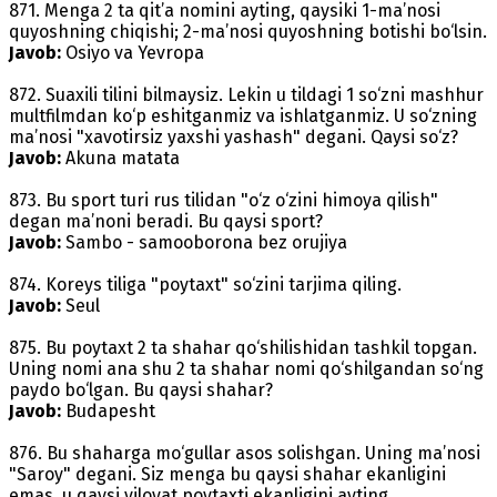
871. Menga 2 ta qit’a nomini ayting, qaysiki 1-ma’nosi
quyoshning chiqishi; 2-ma’nosi quyoshning botishi bo‘lsin.
Javob:
Osiyo va Yevropa
872. Suaxili tilini bilmaysiz. Lekin u tildagi 1 so‘zni mashhur
multfilmdan ko‘p eshitganmiz va ishlatganmiz. U so‘zning
ma’nosi "xavotirsiz yaxshi yashash" degani. Qaysi so‘z?
Javob:
Akuna matata
873. Bu sport turi rus tilidan "o‘z o‘zini himoya qilish"
degan ma’noni beradi. Bu qaysi sport?
Javob:
Sambo - samooborona bez orujiya
874. Koreys tiliga "poytaxt" so‘zini tarjima qiling.
Javob:
Seul
875. Bu poytaxt 2 ta shahar qo‘shilishidan tashkil topgan.
Uning nomi ana shu 2 ta shahar nomi qo‘shilgandan so‘ng
paydo bo‘lgan. Bu qaysi shahar?
Javob:
Budapesht
876. Bu shaharga mo‘gullar asos solishgan. Uning ma’nosi
"Saroy" degani. Siz menga bu qaysi shahar ekanligini
emas, u qaysi viloyat poytaxti ekanligini ayting.