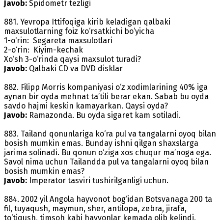
Javob:
Spidometr tezligi
881. Yevropa Ittifoqiga kirib keladigan qalbaki
maxsulotlarning foiz ko‘rsatkichi bo‘yicha
1-o‘rin: Segareta maxsulotlari
2-o‘rin: Kiyim-kechak
Xo‘sh 3-o‘rinda qaysi maxsulot turadi?
Javob:
Qalbaki CD va DVD disklar
882. Filipp Morris kompaniyasi o‘z xodimlarining 40% iga
aynan bir oyda mehnat ta’tili berar ekan. Sabab bu oyda
savdo hajmi keskin kamayarkan. Qaysi oyda?
Javob:
Ramazonda. Bu oyda sigaret kam sotiladi.
883. Tailand qonunlariga ko‘ra pul va tangalarni oyoq bilan
bosish mumkin emas. Bunday ishni qilgan shaxslarga
jarima solinadi. Bu qonun o‘ziga xos chuqur ma’noga ega.
Savol nima uchun Tailandda pul va tangalarni oyoq bilan
bosish mumkin emas?
Javob:
Imperator tasviri tushirilganligi uchun.
884. 2002 yil Angola hayvonot bog‘idan Botsvanaga 200 ta
fil, tuyaqush, maymun, sher, antilopa, zebra, jirafa,
to‘tiqush, timsoh kabi hayvonlar kemada olib kelindi.