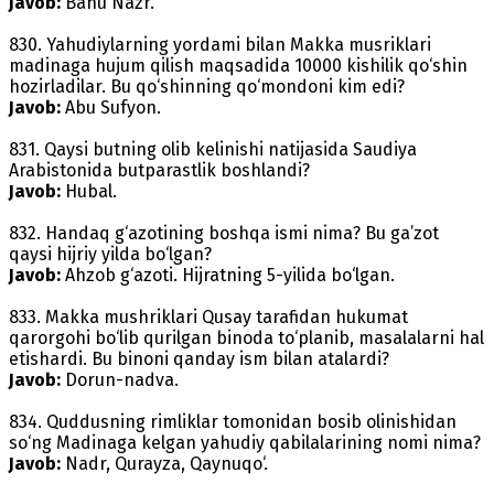
Javob:
Banu Nazr.
830. Yahudiylarning yordami bilan Makka musriklari
madinaga hujum qilish maqsadida 10000 kishilik qo‘shin
hozirladilar. Bu qo‘shinning qo‘mondoni kim edi?
Javob:
Abu Sufyon.
831. Qaysi butning olib kelinishi natijasida Saudiya
Arabistonida butparastlik boshlandi?
Javob:
Hubal.
832. Handaq g‘azotining boshqa ismi nima? Bu ga’zot
qaysi hijriy yilda bo‘lgan?
Javob:
Ahzob g‘azoti. Hijratning 5-yilida bo‘lgan.
833. Makka mushriklari Qusay tarafidan hukumat
qarorgohi bo‘lib qurilgan binoda to‘planib, masalalarni hal
etishardi. Bu binoni qanday ism bilan atalardi?
Javob:
Dorun-nadva.
834. Quddusning rimliklar tomonidan bosib olinishidan
so‘ng Madinaga kelgan yahudiy qabilalarining nomi nima?
Javob:
Nadr, Qurayza, Qaynuqo‘.