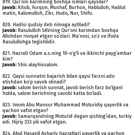
819. Qur’oni karimning boshqa ismlari qaysilar?
Javob:
Kitob, Furqon, Mushaf, Burhon, Hablulloh, Hablul
matin, Kalomulloh, Zikr, Hudo, Nur, Shifo.
820. Hadisi qudsiy deb nimaga aytiladi?
Javob:
Rasululloh SAVning Qur’oni karimdan boshqa
Allohdan rivoyat etgan so‘zlari. Ma’nosi, so‘z va ifoda
Rasulullohga tegishlidir.
821. Hazrati Odam a.s.ning 10-o‘g‘li va ikkinchi payg‘ambar
kim?
Javob:
Shis alayhissalom.
822. Qaysi sunnatni bajarish bilan qaysi farzni ado
etishdan ko‘p savob olinadi?
Javob:
salom berish sunnat, javob berish farz bo‘lgani
holda, salom berishning savobi katta bo‘ladi.
823. Imom Abu Mansur Muhammad Moturidiy qayerlik va
qachon vafot etgan?
Javob:
Samarqandning Moturid degan qishlog‘idan, turkiy
edi. Hijriy 333 yili vafot etgan.
824. Abul Hasanil Ashariy hazratlari qayerlik va qachon