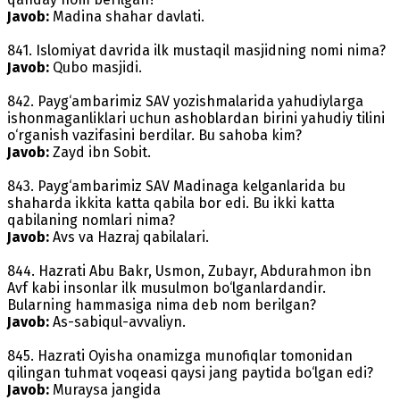
Javob:
Madina shahar davlati.
841. Islomiyat davrida ilk mustaqil masjidning nomi nima?
Javob:
Qubo masjidi.
842. Payg‘ambarimiz SAV yozishmalarida yahudiylarga
ishonmaganliklari uchun ashoblardan birini yahudiy tilini
o‘rganish vazifasini berdilar. Bu sahoba kim?
Javob:
Zayd ibn Sobit.
843. Payg‘ambarimiz SAV Madinaga kelganlarida bu
shaharda ikkita katta qabila bor edi. Bu ikki katta
qabilaning nomlari nima?
Javob:
Avs va Hazraj qabilalari.
844. Hazrati Abu Bakr, Usmon, Zubayr, Abdurahmon ibn
Avf kabi insonlar ilk musulmon bo‘lganlardandir.
Bularning hammasiga nima deb nom berilgan?
Javob:
As-sabiqul-avvaliyn.
845. Hazrati Oyisha onamizga munofiqlar tomonidan
qilingan tuhmat voqeasi qaysi jang paytida bo‘lgan edi?
Javob:
Muraysa jangida