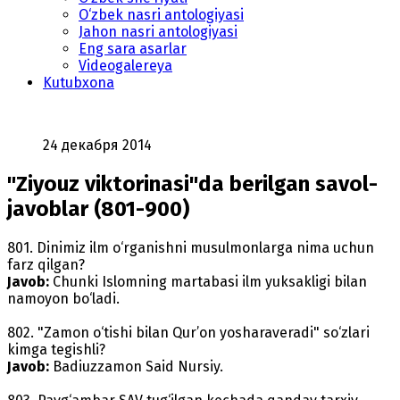
O‘zbek nasri antologiyasi
Jahon nasri antologiyasi
Eng sara asarlar
Videogalereya
Kutubxona
24 декабря 2014
"Ziyouz viktorinasi"da berilgan savol-
javoblar (801-900)
801. Dinimiz ilm o‘rganishni musulmonlarga nima uchun
farz qilgan?
Javob:
Chunki Islomning martabasi ilm yuksakligi bilan
namoyon bo‘ladi.
802. "Zamon o‘tishi bilan Qur’on yosharaveradi" so‘zlari
kimga tegishli?
Javob:
Badiuzzamon Said Nursiy.