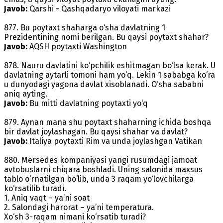
Javob:
Qarshi - Qashqadaryo viloyati markazi
877. Bu poytaxt shaharga o‘sha davlatning 1
Prezidentining nomi berilgan. Bu qaysi poytaxt shahar?
Javob:
AQSH poytaxti Washington
878. Nauru davlatini ko‘pchilik eshitmagan bo‘lsa kerak. U
davlatning aytarli tomoni ham yo‘q. Lekin 1 sababga ko‘ra
u dunyodagi yagona davlat xisoblanadi. O‘sha sababni
aniq ayting.
Javob:
Bu mitti davlatning poytaxti yo‘q
879. Aynan mana shu poytaxt shaharning ichida boshqa
bir davlat joylashagan. Bu qaysi shahar va davlat?
Javob:
Italiya poytaxti Rim va unda joylashgan Vatikan
880. Mersedes kompaniyasi yangi rusumdagi jamoat
avtobuslarni chiqara boshladi. Uning salonida maxsus
tablo o‘rnatilgan bo‘lib, unda 3 raqam yo‘lovchilarga
ko‘rsatilib turadi.
1. Aniq vaqt – ya’ni soat
2. Salondagi harorat – ya’ni temperatura.
Xo‘sh 3-raqam nimani ko‘rsatib turadi?