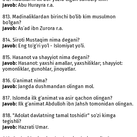
Javob:
Abu Hurayra r.a.
813. Madinaliklardan birinchi bo‘lib kim musulmon
bo‘lgan?
Javob:
As’ad ibn Zurora r.a.
814. Siroti Mustaqim nima degani?
Javob:
Eng to‘g‘ri yo‘l - Islomiyat yo‘li.
815. Hasanot va shayyiot nima degani?
Javob:
Hasanot: yaxshi amallar, yaxshiliklar; shayyiot:
yomonliklar, gunohlar, jinoyatlar.
816. G‘animat nima?
Javob:
Jangda dushmandan olingan mol.
817. Islomda ilk g‘animat va asir qachon olingan?
Javob:
Ilk g‘animat Abdulloh ibn Jahsh tomonidan olingan.
818. "Adolat davlatning tamal toshidir" so‘zi kimga
tegishli?
Javob:
Hazrati Umar.