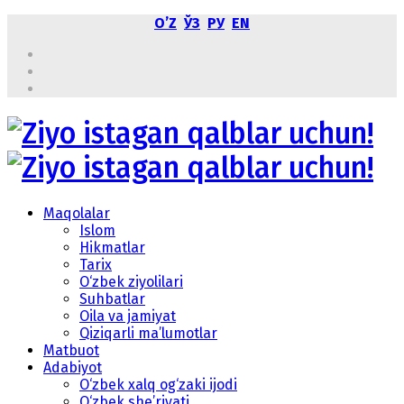
OʼZ
ЎЗ
РУ
EN
Maqolalar
Islom
Hikmatlar
Tarix
O‘zbek ziyolilari
Suhbatlar
Oila va jamiyat
Qiziqarli ma’lumotlar
Matbuot
Adabiyot
O‘zbek xalq og‘zaki ijodi
O‘zbek she’riyati