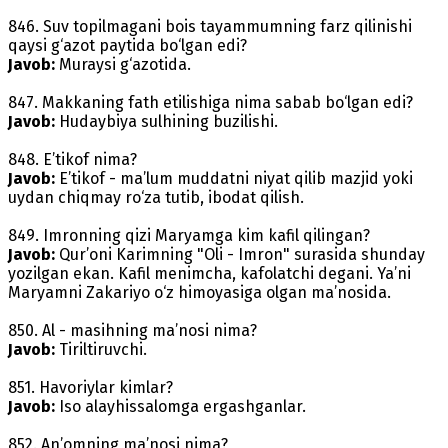
846. Suv topilmagani bois tayammumning farz qilinishi
qaysi g‘azot paytida bo‘lgan edi?
Javob:
Muraysi g‘azotida.
847. Makkaning fath etilishiga nima sabab bo‘lgan edi?
Javob:
Hudaybiya sulhining buzilishi.
848. E’tikof nima?
Javob:
E’tikof - ma’lum muddatni niyat qilib mazjid yoki
uydan chiqmay ro‘za tutib, ibodat qilish.
849. Imronning qizi Maryamga kim kafil qilingan?
Javob:
Qur’oni Karimning "Oli - Imron" surasida shunday
yozilgan ekan. Kafil menimcha, kafolatchi degani. Ya’ni
Maryamni Zakariyo o‘z himoyasiga olgan ma’nosida.
850. Al - masihning ma’nosi nima?
Javob:
Tiriltiruvchi.
851. Havoriylar kimlar?
Javob:
Iso alayhissalomga ergashganlar.
852. An’omning ma’nosi nima?