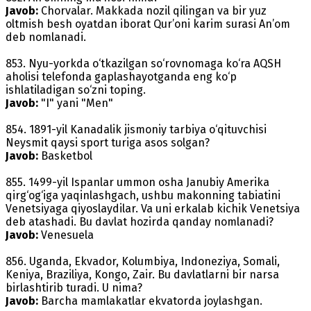
Javob:
Chorvalar. Makkada nozil qilingan va bir yuz
oltmish besh oyatdan iborat Qur’oni karim surasi An’om
deb nomlanadi.
853. Nyu-yorkda o‘tkazilgan so‘rovnomaga ko‘ra AQSH
aholisi telefonda gaplashayotganda eng ko‘p
ishlatiladigan so‘zni toping.
Javob:
"I" yani "Men"
854. 1891-yil Kanadalik jismoniy tarbiya o‘qituvchisi
Neysmit qaysi sport turiga asos solgan?
Javob:
Basketbol
855. 1499-yil Ispanlar ummon osha Janubiy Amerika
qirg‘og‘iga yaqinlashgach, ushbu makonning tabiatini
Venetsiyaga qiyoslaydilar. Va uni erkalab kichik Venetsiya
deb atashadi. Bu davlat hozirda qanday nomlanadi?
Javob:
Venesuela
856. Uganda, Ekvador, Kolumbiya, Indoneziya, Somali,
Keniya, Braziliya, Kongo, Zair. Bu davlatlarni bir narsa
birlashtirib turadi. U nima?
Javob:
Barcha mamlakatlar ekvatorda joylashgan.