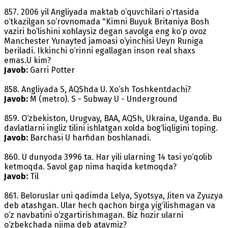
857. 2006 yil Angliyada maktab o‘quvchilari o‘rtasida
o‘tkazilgan so‘rovnomada "Kimni Buyuk Britaniya Bosh
vaziri bo‘lishini xohlaysiz degan savolga eng ko‘p ovoz
Manchester Yunayted jamoasi o‘yinchisi Ueyn Runiga
beriladi. Ikkinchi o‘rinni egallagan inson real shaxs
emas.U kim?
Javob:
Garri Potter
858. Angliyada S, AQShda U. Xo‘sh Toshkentdachi?
Javob:
M (metro). S - Subway U - Underground
859. O‘zbekiston, Urugvay, BAA, AQSh, Ukraina, Uganda. Bu
davlatlarni ingliz tilini ishlatgan xolda bog‘liqligini toping.
Javob:
Barchasi U harfidan boshlanadi.
860. U dunyoda 3996 ta. Har yili ularning 14 tasi yo‘qolib
ketmoqda. Savol gap nima haqida ketmoqda?
Javob:
Til
861. Beloruslar uni qadimda Lelya, Syotsya, Jiten va Zyuzya
deb atashgan. Ular hech qachon birga yig‘ilishmagan va
o‘z navbatini o‘zgartirishmagan. Biz hozir ularni
o‘zbekchada njima deb ataymiz?