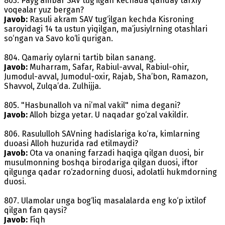
803. Payg‘ambar SAV tug‘ilgan kechada qanday tarxiy
voqealar yuz bergan?
Javob:
Rasuli akram SAV tug‘ilgan kechda Kisroning
saroyidagi 14 ta ustun yiqilgan, ma’jusiylrning otashlari
so‘ngan va Savo ko‘li qurigan.
804. Qamariy oylarni tartib bilan sanang.
Javob:
Muharram, Safar, Rabiul-avval, Rabiul-ohir,
Jumodul-avval, Jumodul-oxir, Rajab, Sha’bon, Ramazon,
Shavvol, Zulqa’da. Zulhijja.
805. "Hasbunalloh va ni’mal vakil" nima degani?
Javob:
Alloh bizga yetar. U naqadar go‘zal vakildir.
806. Rasululloh SAVning hadislariga ko‘ra, kimlarning
duoasi Alloh huzurida rad etilmaydi?
Javob:
Ota va onaning farzadi haqiga qilgan duosi, bir
musulmonning boshqa birodariga qilgan duosi, iftor
qilgunga qadar ro‘zadorning duosi, adolatli hukmdorning
duosi.
807. Ulamolar unga bog‘liq masalalarda eng ko‘p ixtilof
qilgan fan qaysi?
Javob:
Fiqh