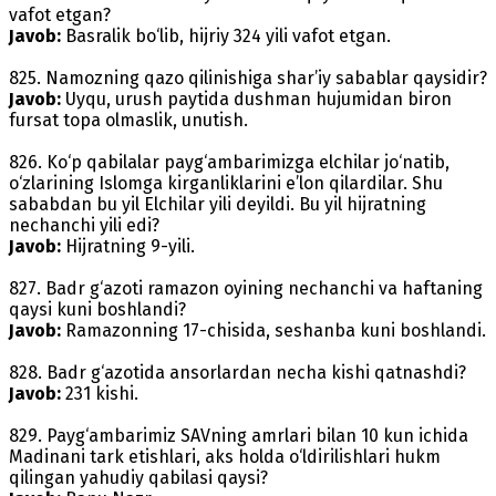
vafot etgan?
Javob:
Basralik bo‘lib, hijriy 324 yili vafot etgan.
825. Namozning qazo qilinishiga shar’iy sabablar qaysidir?
Javob:
Uyqu, urush paytida dushman hujumidan biron
fursat topa olmaslik, unutish.
826. Ko‘p qabilalar payg‘ambarimizga elchilar jo‘natib,
o‘zlarining Islomga kirganliklarini e’lon qilardilar. Shu
sababdan bu yil Elchilar yili deyildi. Bu yil hijratning
nechanchi yili edi?
Javob:
Hijratning 9-yili.
827. Badr g‘azoti ramazon oyining nechanchi va haftaning
qaysi kuni boshlandi?
Javob:
Ramazonning 17-chisida, seshanba kuni boshlandi.
828. Badr g‘azotida ansorlardan necha kishi qatnashdi?
Javob:
231 kishi.
829. Payg‘ambarimiz SAVning amrlari bilan 10 kun ichida
Madinani tark etishlari, aks holda o‘ldirilishlari hukm
qilingan yahudiy qabilasi qaysi?