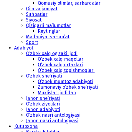
Qomusiy olimlar, sarkardalar
Oila va jamiyat
Suhbatlar
Siyosat
Qiziqarli ma’lumotlar
Reytinglar
Madaniyat va san’at
Sport
Adabiyot
O‘zbek xalq og‘zaki ijodi
O‘zbek xalq maqollari
O‘zbek xalq ertaklari
O‘zbek xalq topishmoqlari
O‘zbek she’riyati
O‘zbek mumtoz adabiyoti
Zamonaviy o‘zbek she’riyati
Muxlislar ijodidan
Jahon she’riyati
O‘zbek ziyolilari
Jahon adabiyoti
O‘zbek nasri antologiyasi
Jahon nasri antologiyasi
Kutubxona
Barcha kitoblar