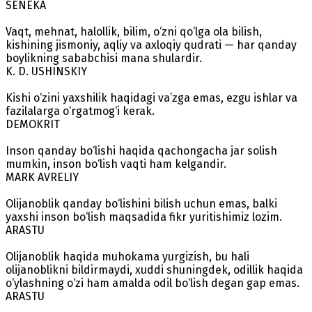
SENEKA
Vaqt, mehnat, halollik, bilim, o‘zni qo‘lga ola bilish,
kishining jismoniy, aqliy va axloqiy qudrati — har qanday
boylikning sababchisi mana shulardir.
K. D. USHINSKIY
Kishi o‘zini yaxshilik haqidagi va’zga emas, ezgu ishlar va
fazilalarga o‘rgatmog‘i kerak.
DEMOKRIT
Inson qanday bo‘lishi haqida qachongacha jar solish
mumkin, inson bo‘lish vaqti ham kelgandir.
MARK AVRELIY
Olijanoblik qanday bo‘lishini bilish uchun emas, balki
yaxshi inson bo‘lish maqsadida fikr yuritishimiz lozim.
ARASTU
Olijanoblik haqida muhokama yurgizish, bu hali
olijanoblikni bildirmaydi, xuddi shuningdek, odillik haqida
o‘ylashning o‘zi ham amalda odil bo‘lish degan gap emas.
ARASTU