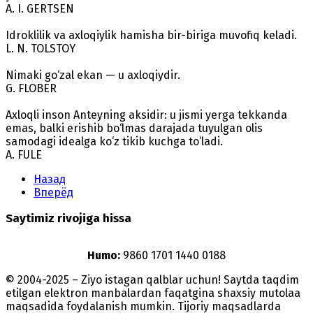
A. I. GERTSEN
Idroklilik va axloqiylik hamisha bir-biriga muvofiq keladi.
L. N. TOLSTOY
Nimaki go‘zal ekan — u axloqiydir.
G. FLOBER
Axloqli inson Anteyning aksidir: u jismi yerga tekkanda
emas, balki erishib bo‘lmas darajada tuyulgan olis
samodagi idealga ko‘z tikib kuchga to‘ladi.
A. FULE
Назад
Вперёд
Saytimiz rivojiga hissa
Humo:
9860 1701 1440 0188
© 2004-2025 – Ziyo istagan qalblar uchun! Saytda taqdim
etilgan elektron manbalardan faqatgina shaxsiy mutolaa
maqsadida foydalanish mumkin. Tijoriy maqsadlarda