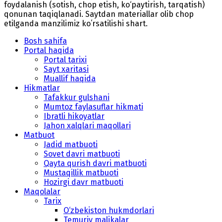
foydalanish (sotish, chop etish, ko‘paytirish, tarqatish)
qonunan taqiqlanadi. Saytdan materiallar olib chop
etilganda manzilimiz koʻrsatilishi shart.
Bosh sahifa
Portal haqida
Portal tarixi
Sayt xaritasi
Muallif haqida
Hikmatlar
Tafakkur gulshani
Mumtoz faylasuflar hikmati
Ibratli hikoyatlar
Jahon xalqlari maqollari
Matbuot
Jadid matbuoti
Sovet davri matbuoti
Qayta qurish davri matbuoti
Mustaqillik matbuoti
Hozirgi davr matbuoti
Maqolalar
Tarix
O‘zbekiston hukmdorlari
Temuriy malikalar