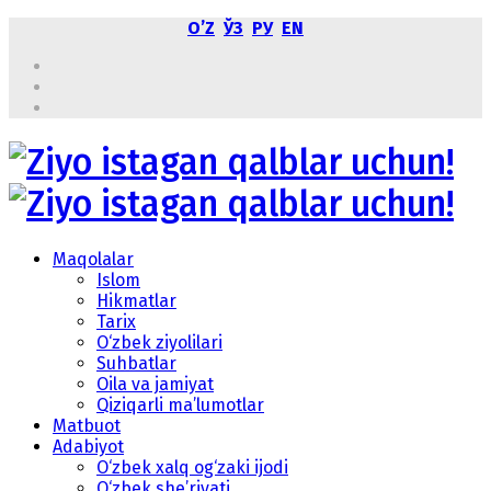
OʼZ
ЎЗ
РУ
EN
Maqolalar
Islom
Hikmatlar
Tarix
O‘zbek ziyolilari
Suhbatlar
Oila va jamiyat
Qiziqarli ma’lumotlar
Matbuot
Adabiyot
O‘zbek xalq og‘zaki ijodi
O‘zbek she’riyati