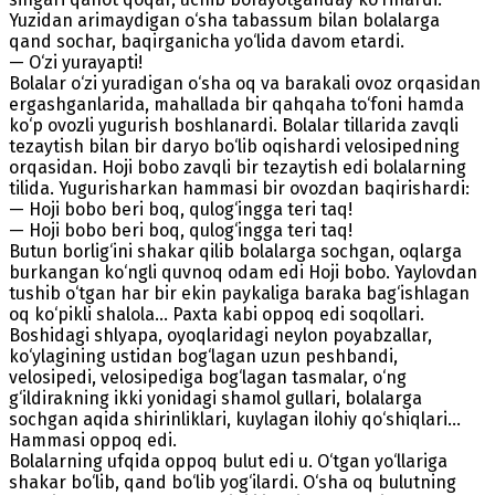
Yuzidan arimaydigan o‘sha tabassum bilan bolalarga
qand sochar, baqirganicha yo‘lida davom etardi.
— O‘zi yurayapti!
Bolalar o‘zi yuradigan o‘sha oq va barakali ovoz orqasidan
ergashganlarida, mahallada bir qahqaha to‘foni hamda
ko‘p ovozli yugurish boshlanardi. Bolalar tillarida zavqli
tezaytish bilan bir daryo bo‘lib oqishardi velosipedning
orqasidan. Hoji bobo zavqli bir tezaytish edi bolalarning
tilida. Yugurisharkan hammasi bir ovozdan baqirishardi:
— Hoji bobo beri boq, qulog‘ingga teri taq!
— Hoji bobo beri boq, qulog‘ingga teri taq!
Butun borlig‘ini shakar qilib bolalarga sochgan, oqlarga
burkangan ko‘ngli quvnoq odam edi Hoji bobo. Yaylovdan
tushib o‘tgan har bir ekin paykaliga baraka bag‘ishlagan
oq ko‘pikli shalola... Paxta kabi oppoq edi soqollari.
Boshidagi shlyapa, oyoqlaridagi neylon poyabzallar,
ko‘ylagining ustidan bog‘lagan uzun peshbandi,
velosipedi, velosipediga bog‘lagan tasmalar, o‘ng
g‘ildirakning ikki yonidagi shamol gullari, bolalarga
sochgan aqida shirinliklari, kuylagan ilohiy qo‘shiqlari...
Hammasi oppoq edi.
Bolalarning ufqida oppoq bulut edi u. O‘tgan yo‘llariga
shakar bo‘lib, qand bo‘lib yog‘ilardi. O‘sha oq bulutning