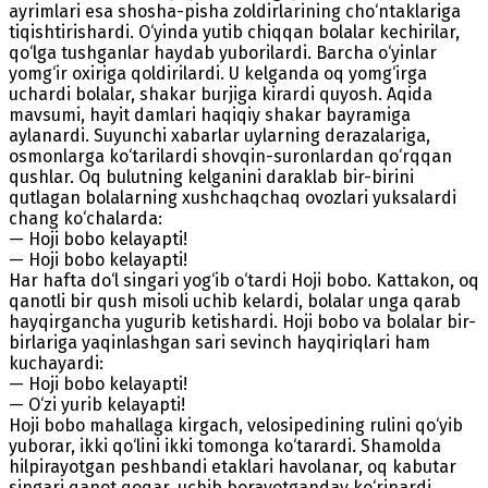
ayrimlari esa shosha-pisha zoldirlarining cho‘ntaklariga
tiqishtirishardi. O‘yinda yutib chiqqan bolalar kechirilar,
qo‘lga tushganlar haydab yuborilardi. Barcha o‘yinlar
yomg‘ir oxiriga qoldirilardi. U kelganda oq yomg‘irga
uchardi bolalar, shakar burjiga kirardi quyosh. Aqida
mavsumi, hayit damlari haqiqiy shakar bayramiga
aylanardi. Suyunchi xabarlar uylarning derazalariga,
osmonlarga ko‘tarilardi shovqin-suronlardan qo‘rqqan
qushlar. Oq bulutning kelganini daraklab bir-birini
qutlagan bolalarning xushchaqchaq ovozlari yuksalardi
chang ko‘chalarda:
— Hoji bobo kelayapti!
— Hoji bobo kelayapti!
Har hafta do‘l singari yog‘ib o‘tardi Hoji bobo. Kattakon, oq
qanotli bir qush misoli uchib kelardi, bolalar unga qarab
hayqirgancha yugurib ketishardi. Hoji bobo va bolalar bir-
birlariga yaqinlashgan sari sevinch hayqiriqlari ham
kuchayardi:
— Hoji bobo kelayapti!
— O‘zi yurib kelayapti!
Hoji bobo mahallaga kirgach, velosipedining rulini qo‘yib
yuborar, ikki qo‘lini ikki tomonga ko‘tarardi. Shamolda
hilpirayotgan peshbandi etaklari havolanar, oq kabutar
singari qanot qoqar, uchib borayotganday ko‘rinardi.