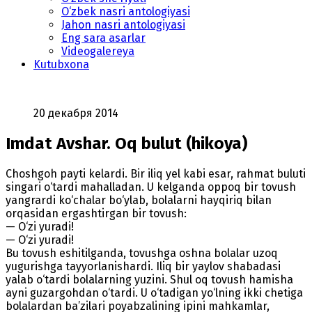
O‘zbek nasri antologiyasi
Jahon nasri antologiyasi
Eng sara asarlar
Videogalereya
Kutubxona
20 декабря 2014
Imdat Avshar. Oq bulut (hikoya)
Choshgoh payti kelardi. Bir iliq yel kabi esar, rahmat buluti
singari o‘tardi mahalladan. U kelganda oppoq bir tovush
yangrardi ko‘chalar bo‘ylab, bolalarni hayqiriq bilan
orqasidan ergashtirgan bir tovush:
— O‘zi yuradi!
— O‘zi yuradi!
Bu tovush eshitilganda, tovushga oshna bolalar uzoq
yugurishga tayyorlanishardi. Iliq bir yaylov shabadasi
yalab o‘tardi bolalarning yuzini. Shul oq tovush hamisha
ayni guzargohdan o‘tardi. U o‘tadigan yo‘lning ikki chetiga
bolalardan ba’zilari poyabzalining ipini mahkamlar,