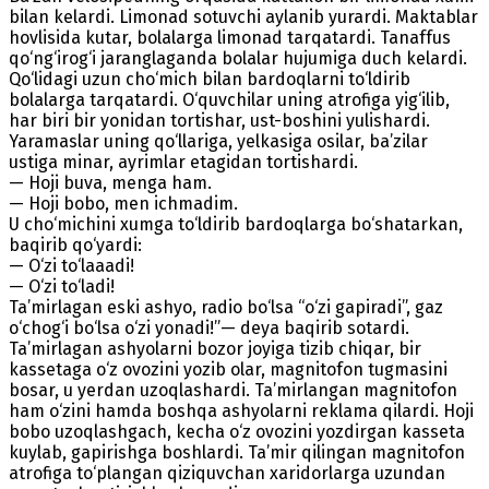
bilan kelardi. Limonad sotuvchi aylanib yurardi. Maktablar
hovlisida kutar, bolalarga limonad tarqatardi. Tanaffus
qo‘ng‘irog‘i jaranglaganda bolalar hujumiga duch kelardi.
Qo‘lidagi uzun cho‘mich bilan bardoqlarni to‘ldirib
bolalarga tarqatardi. O‘quvchilar uning atrofiga yig‘ilib,
har biri bir yonidan tortishar, ust-boshini yulishardi.
Yaramaslar uning qo‘llariga, yelkasiga osilar, ba’zilar
ustiga minar, ayrimlar etagidan tortishardi.
— Hoji buva, menga ham.
— Hoji bobo, men ichmadim.
U cho‘michini xumga to‘ldirib bardoqlarga bo‘shatarkan,
baqirib qo‘yardi:
— O‘zi to‘laaadi!
— O‘zi to‘ladi!
Ta’mirlagan eski ashyo, radio bo‘lsa “o‘zi gapiradi”, gaz
o‘chog‘i bo‘lsa o‘zi yonadi!”— deya baqirib sotardi.
Ta’mirlagan ashyolarni bozor joyiga tizib chiqar, bir
kassetaga o‘z ovozini yozib olar, magnitofon tugmasini
bosar, u yerdan uzoqlashardi. Ta’mirlangan magnitofon
ham o‘zini hamda boshqa ashyolarni reklama qilardi. Hoji
bobo uzoqlashgach, kecha o‘z ovozini yozdirgan kasseta
kuylab, gapirishga boshlardi. Ta’mir qilingan magnitofon
atrofiga to‘plangan qiziquvchan xaridorlarga uzundan