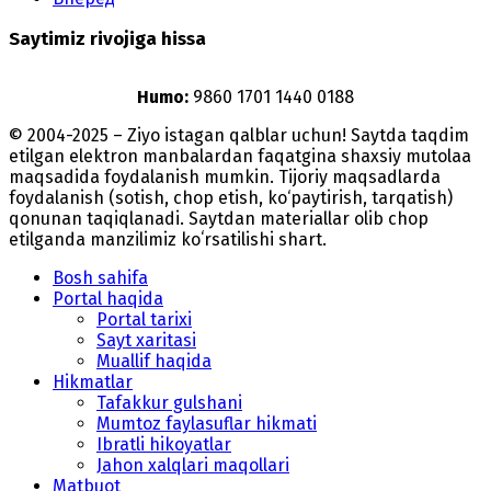
Saytimiz rivojiga hissa
Humo:
9860 1701 1440 0188
© 2004-2025 – Ziyo istagan qalblar uchun! Saytda taqdim
etilgan elektron manbalardan faqatgina shaxsiy mutolaa
maqsadida foydalanish mumkin. Tijoriy maqsadlarda
foydalanish (sotish, chop etish, ko‘paytirish, tarqatish)
qonunan taqiqlanadi. Saytdan materiallar olib chop
etilganda manzilimiz koʻrsatilishi shart.
Bosh sahifa
Portal haqida
Portal tarixi
Sayt xaritasi
Muallif haqida
Hikmatlar
Tafakkur gulshani
Mumtoz faylasuflar hikmati
Ibratli hikoyatlar
Jahon xalqlari maqollari
Matbuot