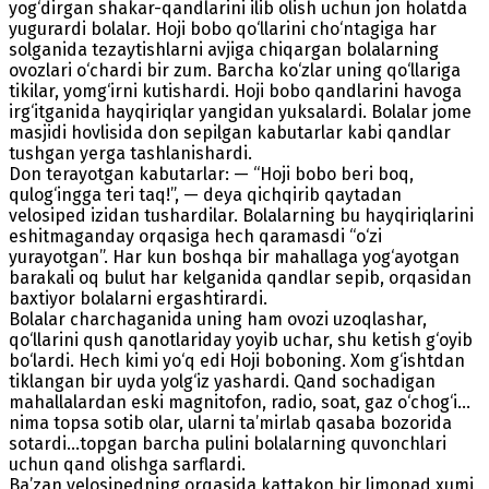
yog‘dirgan shakar-qandlarini ilib olish uchun jon holatda
yugurardi bolalar. Hoji bobo qo‘llarini cho‘ntagiga har
solganida tezaytishlarni avjiga chiqargan bolalarning
ovozlari o‘chardi bir zum. Barcha ko‘zlar uning qo‘llariga
tikilar, yomg‘irni kutishardi. Hoji bobo qandlarini havoga
irg‘itganida hayqiriqlar yangidan yuksalardi. Bolalar jome
masjidi hovlisida don sepilgan kabutarlar kabi qandlar
tushgan yerga tashlanishardi.
Don terayotgan kabutarlar: — “Hoji bobo beri boq,
qulog‘ingga teri taq!”, — deya qichqirib qaytadan
velosiped izidan tushardilar. Bolalarning bu hayqiriqlarini
eshitmaganday orqasiga hech qaramasdi “o‘zi
yurayotgan”. Har kun boshqa bir mahallaga yog‘ayotgan
barakali oq bulut har kelganida qandlar sepib, orqasidan
baxtiyor bolalarni ergashtirardi.
Bolalar charchaganida uning ham ovozi uzoqlashar,
qo‘llarini qush qanotlariday yoyib uchar, shu ketish g‘oyib
bo‘lardi. Hech kimi yo‘q edi Hoji boboning. Xom g‘ishtdan
tiklangan bir uyda yolg‘iz yashardi. Qand sochadigan
mahallalardan eski magnitofon, radio, soat, gaz o‘chog‘i...
nima topsa sotib olar, ularni ta’mirlab qasaba bozorida
sotardi...topgan barcha pulini bolalarning quvonchlari
uchun qand olishga sarflardi.
Ba’zan velosipedning orqasida kattakon bir limonad xumi