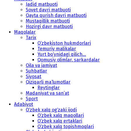
Jadid matbuoti
Sovet davri matbuoti
Qayta qurish davri matbuoti
Mustaqillik matbuoti
Hozirgi davr matbuoti
Maqolalar
Tarix
O‘zbekiston hukmdorlari
Temuriy malikalar
Yurt bo‘ynidagi qilich...
Qomusiy olimlar, sarkardalar
Oila va jamiyat
Suhbatlar
Siyosat
Qiziqarli ma’lumotlar
Reytinglar
Madaniyat va san’at
Sport
Adabiyot
O‘zbek xalq og‘zaki ijodi
O‘zbek xalq maqollari
O‘zbek xalq ertaklari
O‘zbek xalq topishmoqlari