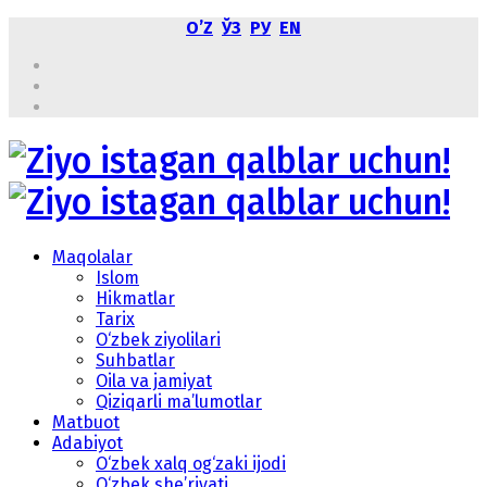
OʼZ
ЎЗ
РУ
EN
Maqolalar
Islom
Hikmatlar
Tarix
O‘zbek ziyolilari
Suhbatlar
Oila va jamiyat
Qiziqarli ma’lumotlar
Matbuot
Adabiyot
O‘zbek xalq og‘zaki ijodi
O‘zbek she’riyati