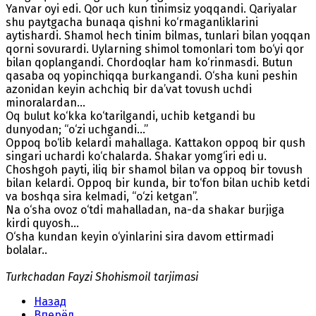
Yanvar oyi edi. Qor uch kun tinimsiz yoqqandi. Qariyalar
shu paytgacha bunaqa qishni ko‘rmaganliklarini
aytishardi. Shamol hech tinim bilmas, tunlari bilan yoqqan
qorni sovurardi. Uylarning shimol tomonlari tom bo‘yi qor
bilan qoplangandi. Chordoqlar ham ko‘rinmasdi. Butun
qasaba oq yopinchiqqa burkangandi. O‘sha kuni peshin
azonidan keyin achchiq bir da’vat tovush uchdi
minoralardan...
Oq bulut ko‘kka ko‘tarilgandi, uchib ketgandi bu
dunyodan; “o‘zi uchgandi...”
Oppoq bo‘lib kelardi mahallaga. Kattakon oppoq bir qush
singari uchardi ko‘chalarda. Shakar yomg‘iri edi u.
Choshgoh payti, iliq bir shamol bilan va oppoq bir tovush
bilan kelardi. Oppoq bir kunda, bir to‘fon bilan uchib ketdi
va boshqa sira kelmadi, “o‘zi ketgan”.
Na o‘sha ovoz o‘tdi mahalladan, na-da shakar burjiga
kirdi quyosh...
O‘sha kundan keyin o‘yinlarini sira davom ettirmadi
bolalar..
Turkchadan Fayzi Shohismoil tarjimasi
Назад
Вперёд