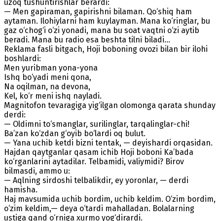
uzoq tushuntirishlar berardi:
— Men gapiraman, gapirishni bilaman. Qo‘shiq ham
aytaman. Ilohiylarni ham kuylayman. Mana ko‘ringlar, bu
gaz o‘chog‘i o‘zi yonadi, mana bu soat vaqtni o‘zi aytib
beradi. Mana bu radio esa beshta tilni biladi...
Reklama fasli bitgach, Hoji boboning ovozi bilan bir ilohi
boshlardi:
Men yuribman yona-yona
Ishq bo‘yadi meni qona,
Na oqilman, na devona,
Kel, ko‘r meni ishq nayladi.
Magnitofon tevaragiga yig‘ilgan olomonga qarata shunday
derdi:
— Oldimni to‘smanglar, surilinglar, tarqalinglar-chi!
Ba’zan ko‘zdan g‘oyib bo‘lardi oq bulut.
— Yana uchib ketdi bizni tentak, — deyishardi orqasidan.
Hajdan qaytganlar qasam ichib Hoji boboni Ka’bada
ko‘rganlarini aytadilar. Telbamidi, valiymidi? Birov
bilmasdi, ammo u:
— Aqlning sirdoshi telbalikdir, ey yoronlar, — derdi
hamisha.
Haj mavsumida uchib bordim, uchib keldim. O‘zim bordim,
o‘zim keldim,— deya o‘tardi mahalladan. Bolalarning
ustiga qand o‘rniga xurmo yog‘dirardi.