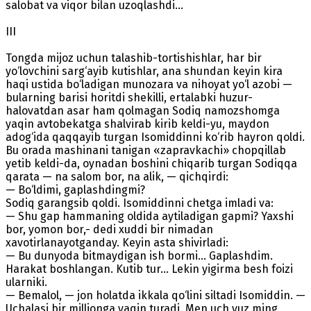
salobat va viqor bilan uzoqlashdi...
III
Tongda mijoz uchun talashib-tortishishlar, har bir
yo‘lovchini sarg‘ayib kutishlar, ana shundan keyin kira
haqi ustida bo‘ladigan munozara va nihoyat yo‘l azobi —
bularning barisi horitdi shekilli, ertalabki huzur-
halovatdan asar ham qolmagan Sodiq namozshomga
yaqin avtobekatga shalvirab kirib keldi-yu, maydon
adog‘ida qaqqayib turgan Isomiddinni ko‘rib hayron qoldi.
Bu orada mashinani tanigan «zapravkachi» chopqillab
yetib keldi-da, oynadan boshini chiqarib turgan Sodiqqa
qarata — na salom bor, na alik, — qichqirdi:
— Bo‘ldimi, gaplashdingmi?
Sodiq garangsib qoldi. Isomiddinni chetga imladi va:
— Shu gap hammaning oldida aytiladigan gapmi? Yaxshi
bor, yomon bor,- dedi xuddi bir nimadan
xavotirlanayotganday. Keyin asta shivirladi:
— Bu dunyoda bitmaydigan ish bormi... Gaplashdim.
Harakat boshlangan. Kutib tur... Lekin yigirma besh foizi
ularniki.
— Bemalol, — jon holatda ikkala qo‘lini siltadi Isomiddin. —
Uchalasi bir millionga yaqin turadi. Men uch yuz ming