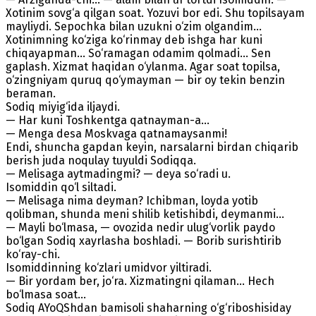
Xotinim sovg‘a qilgan soat. Yozuvi bor edi. Shu topilsayam
mayliydi. Sepochka bilan uzukni o‘zim olgandim...
Xotinimning ko‘ziga ko‘rinmay deb ishga har kuni
chiqayapman... So‘ramagan odamim qolmadi... Sen
gaplash. Xizmat haqidan o‘ylanma. Agar soat topilsa,
o‘zingniyam quruq qo‘ymayman — bir oy tekin benzin
beraman.
Sodiq miyig‘ida iljaydi.
— Har kuni Toshkentga qatnayman-a...
— Menga desa Moskvaga qatnamaysanmi!
Endi, shuncha gapdan keyin, narsalarni birdan chiqarib
berish juda noqulay tuyuldi Sodiqqa.
— Melisaga aytmadingmi? — deya so‘radi u.
Isomiddin qo‘l siltadi.
— Melisaga nima deyman? Ichibman, loyda yotib
qolibman, shunda meni shilib ketishibdi, deymanmi...
— Mayli bo‘lmasa, — ovozida nedir ulug‘vorlik paydo
bo‘lgan Sodiq xayrlasha boshladi. — Borib surishtirib
ko‘ray-chi.
Isomiddinning ko‘zlari umidvor yiltiradi.
— Bir yordam ber, jo‘ra. Xizmatingni qilaman... Hech
bo‘lmasa soat...
Sodiq AYoQShdan bamisoli shaharning o‘g‘riboshisiday