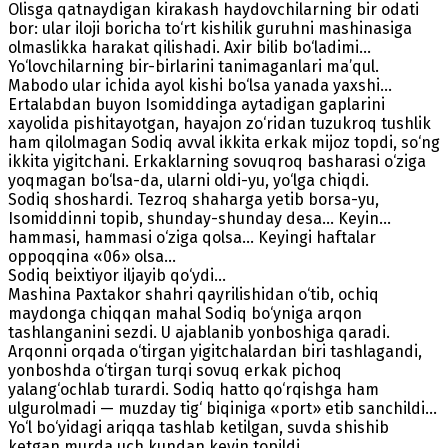
Olisga qatnaydigan kirakash haydovchilarning bir odati
bor: ular iloji boricha to‘rt kishilik guruhni mashinasiga
olmaslikka harakat qilishadi. Axir bilib bo‘ladimi...
Yo‘lovchilarning bir-birlarini tanimaganlari ma’qul.
Mabodo ular ichida ayol kishi bo‘lsa yanada yaxshi...
Ertalabdan buyon Isomiddinga aytadigan gaplarini
xayolida pishitayotgan, hayajon zo‘ridan tuzukroq tushlik
ham qilolmagan Sodiq avval ikkita erkak mijoz topdi, so‘ng
ikkita yigitchani. Erkaklarning sovuqroq basharasi o‘ziga
yoqmagan bo‘lsa-da, ularni oldi-yu, yo‘lga chiqdi.
Sodiq shoshardi. Tezroq shaharga yetib borsa-yu,
Isomiddinni topib, shunday-shunday desa... Keyin...
hammasi, hammasi o‘ziga qolsa... Keyingi haftalar
oppoqqina «06» olsa...
Sodiq beixtiyor iljayib qo‘ydi...
Mashina Paxtakor shahri qayrilishidan o‘tib, ochiq
maydonga chiqqan mahal Sodiq bo‘yniga arqon
tashlanganini sezdi. U ajablanib yonboshiga qaradi.
Arqonni orqada o‘tirgan yigitchalardan biri tashlagandi,
yonboshda o‘tirgan turqi sovuq erkak pichoq
yalang‘ochlab turardi. Sodiq hatto qo‘rqishga ham
ulgurolmadi — muzday tig‘ biqiniga «port» etib sanchildi...
Yo‘l bo‘yidagi ariqqa tashlab ketilgan, suvda shishib
ketgan murda uch kundan keyin topildi...