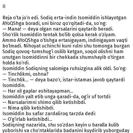
II
Reja o‘ta jo‘n edi. Sodiq erta-indin Isomiddin ishlayotgan
AYoQShga boradi, uni biroz qo‘rqitadi-da, so‘ng:
— Mana! — deya olgan narsalarini qaytarib beradi.
Sho‘rlik Isomiddin tentak bo‘lib qolsa kerak o‘ziyam.
Ammo AYoQShga o‘tishga ertasigayam, indinigayam vaqti
bo‘lmadi. Nihoyat uchinchi kuni rulni shu tomonga burgan
Sodiq qovoq-tumshug‘i osilib ketgan, soqol olishni ham
unutgan Isomiddinni bir chekkada shumshayib o‘tirgan
holda ko‘rdi.
Isomiddin Sodiqning salomiga ruhsizgina alik oldi. So‘ng:
— Tinchlikmi, oshna?
— Tinchlik... — deya bazo‘r, istar-istamas javob qaytardi
Isomiddin.
— Har xil gaplar eshitayapman...
Isomiddin yalt etib unga qaradi-da, og‘ir uf tortdi:
— Narsalarimni shimo qilib ketishibdi.
— Nima qilib ketishibdi.
Isomiddin bu safar zardaliroq tarzda dedi:
— O‘g‘irlab ketishibdi...
Sodiqning nazarida, shu so‘zdan keyin u baralla kulib
yuborishi va cho‘ntaklarida badanini kuydirib yuborguday