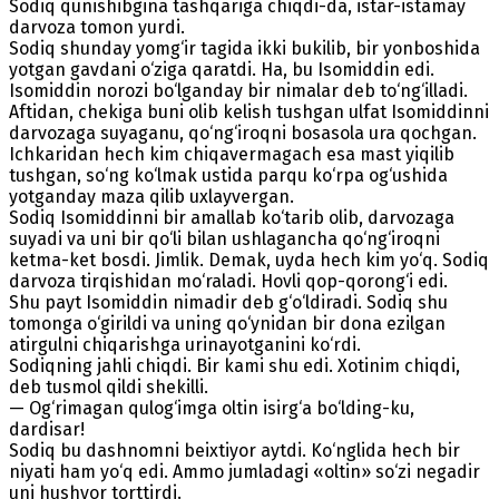
Sodiq qunishibgina tashqariga chiqdi-da, istar-istamay
darvoza tomon yurdi.
Sodiq shunday yomg‘ir tagida ikki bukilib, bir yonboshida
yotgan gavdani o‘ziga qaratdi. Ha, bu Isomiddin edi.
Isomiddin norozi bo‘lganday bir nimalar deb to‘ng‘illadi.
Aftidan, chekiga buni olib kelish tushgan ulfat Isomiddinni
darvozaga suyaganu, qo‘ng‘iroqni bosasola ura qochgan.
Ichkaridan hech kim chiqavermagach esa mast yiqilib
tushgan, so‘ng ko‘lmak ustida parqu ko‘rpa og‘ushida
yotganday maza qilib uxlayvergan.
Sodiq Isomiddinni bir amallab ko‘tarib olib, darvozaga
suyadi va uni bir qo‘li bilan ushlagancha qo‘ng‘iroqni
ketma-ket bosdi. Jimlik. Demak, uyda hech kim yo‘q. Sodiq
darvoza tirqishidan mo‘raladi. Hovli qop-qorong‘i edi.
Shu payt Isomiddin nimadir deb g‘o‘ldiradi. Sodiq shu
tomonga o‘girildi va uning qo‘ynidan bir dona ezilgan
atirgulni chiqarishga urinayotganini ko‘rdi.
Sodiqning jahli chiqdi. Bir kami shu edi. Xotinim chiqdi,
deb tusmol qildi shekilli.
— Og‘rimagan qulog‘imga oltin isirg‘a bo‘lding-ku,
dardisar!
Sodiq bu dashnomni beixtiyor aytdi. Ko‘nglida hech bir
niyati ham yo‘q edi. Ammo jumladagi «oltin» so‘zi negadir
uni hushyor torttirdi.