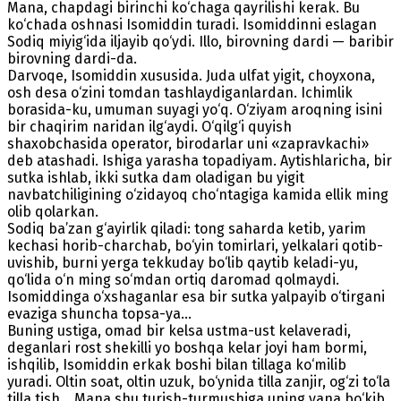
Mana, chapdagi birinchi ko‘chaga qayrilishi kerak. Bu
ko‘chada oshnasi Isomiddin turadi. Isomiddinni eslagan
Sodiq miyig‘ida iljayib qo‘ydi. Illo, birovning dardi — baribir
birovning dardi-da.
Darvoqe, Isomiddin xususida. Juda ulfat yigit, choyxona,
osh desa o‘zini tomdan tashlaydiganlardan. Ichimlik
borasida-ku, umuman suyagi yo‘q. O‘ziyam aroqning isini
bir chaqirim naridan ilg‘aydi. O‘qilg‘i quyish
shaxobchasida operator, birodarlar uni «zapravkachi»
deb atashadi. Ishiga yarasha topadiyam. Aytishlaricha, bir
sutka ishlab, ikki sutka dam oladigan bu yigit
navbatchiligining o‘zidayoq cho‘ntagiga kamida ellik ming
olib qolarkan.
Sodiq ba’zan g‘ayirlik qiladi: tong saharda ketib, yarim
kechasi horib-charchab, bo‘yin tomirlari, yelkalari qotib-
uvishib, burni yerga tekkuday bo‘lib qaytib keladi-yu,
qo‘lida o‘n ming so‘mdan ortiq daromad qolmaydi.
Isomiddinga o‘xshaganlar esa bir sutka yalpayib o‘tirgani
evaziga shuncha topsa-ya...
Buning ustiga, omad bir kelsa ustma-ust kelaveradi,
deganlari rost shekilli yo boshqa kelar joyi ham bormi,
ishqilib, Isomiddin erkak boshi bilan tillaga ko‘milib
yuradi. Oltin soat, oltin uzuk, bo‘ynida tilla zanjir, og‘zi to‘la
tilla tish... Mana shu turish-turmushiga uning yana bo‘kib