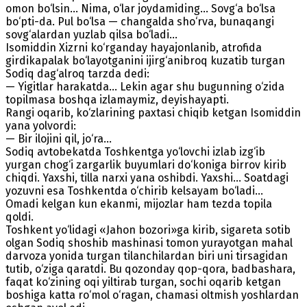
omon bo‘lsin... Nima, o‘lar joydamiding... Sovg‘a bo‘lsa
bo‘pti-da. Pul bo‘lsa — changalda sho‘rva, bunaqangi
sovg‘alardan yuzlab qilsa bo‘ladi...
Isomiddin Xizrni ko‘rganday hayajonlanib, atrofida
girdikapalak bo‘layotganini ijirg‘anibroq kuzatib turgan
Sodiq dag‘alroq tarzda dedi:
— Yigitlar harakatda... Lekin agar shu bugunning o‘zida
topilmasa boshqa izlamaymiz, deyishayapti.
Rangi oqarib, ko‘zlarining paxtasi chiqib ketgan Isomiddin
yana yolvordi:
— Bir ilojini qil, jo‘ra...
Sodiq avtobekatda Toshkentga yo‘lovchi izlab izg‘ib
yurgan chog‘i zargarlik buyumlari do‘koniga birrov kirib
chiqdi. Yaxshi, tilla narxi yana oshibdi. Yaxshi... Soatdagi
yozuvni esa Toshkentda o‘chirib kelsayam bo‘ladi...
Omadi kelgan kun ekanmi, mijozlar ham tezda topila
qoldi.
Toshkent yo‘lidagi «Jahon bozori»ga kirib, sigareta sotib
olgan Sodiq shoshib mashinasi tomon yurayotgan mahal
darvoza yonida turgan tilanchilardan biri uni tirsagidan
tutib, o‘ziga qaratdi. Bu qozonday qop-qora, badbashara,
faqat ko‘zining oqi yiltirab turgan, sochi oqarib ketgan
boshiga katta ro‘mol o‘ragan, chamasi oltmish yoshlardan