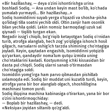
«Bir hazillashay, — deya o‘zini ishontirishga urina
boshladi Sodiq. — Ana undan keyin mast bo‘lib, ko‘chada
yumalab yurmaydi... Bir hazillashay...»
Sodiq Isomiddinni suyab yerga o‘tqazdi va shosha-pisha
qo‘lidagi tilla soatni yechib oldi. Oltin zanjir ham osonlik
bilan yechila qoldi. Lekin nomsiz barmoqdagi uzuk sal
qiynadi — tiqilib turgan ekan.
Negadir issig‘i chiqib, bo‘g‘riqib ketayotgan Sodiq o‘rnidan
turib, atrofga alanglab, hech zog‘ yo‘qligiga ishonch hosil
qilgach, narsalarni oshig‘ich tarzda shimining cho‘ntagiga
joyladi. Keyin, qaytadan engashib, Isomiddinni yotqizib
qo‘yarkan, qandaydir noma’lum qutqu izmida uning
cho‘ntaklarini kavladi. Kostyumning ichki kissasidan bir
dasta pul chiqdi. Sodiq ularni sanab o‘tirmasdan
cho‘ntagiga soldi.
Isomiddin yomg‘irga ham parvo qilmasdan pishillab
uxlamoqda edi. Sodiq bir muddat uni kuzatib turdi, keyin,
atrofga yana bir bor alanglab olgach, shoshilibgina
mashinasi tomon yurdi.
Sodiq iliqqina mashina kabinasiga o‘tirarkan, yana bir bor
o‘zini ishontirmoqchiday:
— Boplab bir hazillashay, — dedi.
«Neksiya» joyidan siltanib qo‘zg‘aldi.