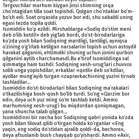
Tergovchilar marhum kiygan jinsi shimning orqa
cho‘ntagidan tilla soat topishdi. Qolgan cho‘ntaklar bo‘m-
bo‘sh edi. Soat orqasida yozuv bor edi, shu sababli uning
egasi tezda topila qoldi.
Isomiddin ko‘p ezildi. Mirshablarga «Sodiq do‘stim meni
deb o‘lib ketdi!» deb yig‘lab bordi, do‘st-birodarlariga
ko‘zda yosh bilan Sodiqning mardligi, tantiligi, ayniqsa
o‘zining o‘g‘irlab ketilgan narsalarini topish uchun astoydil
harakat qilganini, ehtimolki shuning uchun jonini qurbon
qilganini aytib charchamasdi.Bu e’tirof Isomiddinga sal
qimmatga ham tushdi: Sodiqning xesh-urug‘lari chuvvos
solib unga yopishdilar; erkaklar «qotil» deb so‘kdilar,
ayollar mung‘ayib turgan «zapravkachi»ning yuzini tirnab
tashladilar...
Isomiddin do‘st-birodarlari bilan Sodiqning ma’rakalari
o‘tkazilishiga bosh-qosh bo‘lib turdi. So‘ng «Qarzim bor
edi», deya uch yuz ming so‘m tashlab ketdi. Ammo
marhumning xesh-urug‘i bu miqdordan qoniqmagan,
yana shuncha talab qilgan...
Isomiddinni bir necha bor Sodiqning qabri yonida ko‘zda
yosh bilan tilovat qilib o‘tirgan holda ko‘rganlar «Eng
yaqin, eng sodiq do‘stidan ajralib qoldi-da, bechora»,
deya afsuslanib bosh chayqab qo‘yishardi. Ammo «Axir,