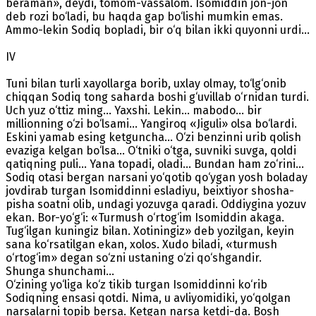
beraman», deydi, tomom-vassalom. Isomiddin jon-jon
deb rozi bo‘ladi, bu haqda gap bo‘lishi mumkin emas.
Ammo-lekin Sodiq bopladi, bir o‘q bilan ikki quyonni urdi...
IV
Tuni bilan turli xayollarga borib, uxlay olmay, to‘lg‘onib
chiqqan Sodiq tong saharda boshi g‘uvillab o‘rnidan turdi.
Uch yuz o‘ttiz ming... Yaxshi. Lekin... mabodo... bir
millionning o‘zi bo‘lsami... Yangiroq «Jiguli» olsa bo‘lardi.
Eskini yamab esing ketguncha... O‘zi benzinni urib qolish
evaziga kelgan bo‘lsa... O‘tniki o‘tga, suvniki suvga, qoldi
qatiqning puli... Yana topadi, oladi... Bundan ham zo‘rini...
Sodiq otasi bergan narsani yo‘qotib qo‘ygan yosh boladay
jovdirab turgan Isomiddinni esladiyu, beixtiyor shosha-
pisha soatni olib, undagi yozuvga qaradi. Oddiygina yozuv
ekan. Bor-yo‘g‘i: «Turmush o‘rtog‘im Isomiddin akaga.
Tug‘ilgan kuningiz bilan. Xotiningiz» deb yozilgan, keyin
sana ko‘rsatilgan ekan, xolos. Xudo biladi, «turmush
o‘rtog‘im» degan so‘zni ustaning o‘zi qo‘shgandir.
Shunga shunchami...
O‘zining yo‘liga ko‘z tikib turgan Isomiddinni ko‘rib
Sodiqning ensasi qotdi. Nima, u avliyomidiki, yo‘qolgan
narsalarni topib bersa. Ketgan narsa ketdi-da. Bosh