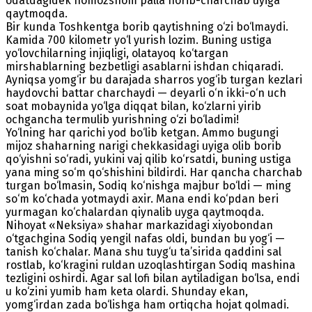
odatdagidek nomozshom palla horib-charchab uyiga
qaytmoqda.
Bir kunda Toshkentga borib qaytishning o‘zi bo‘lmaydi.
Kamida 700 kilometr yo‘l yurish lozim. Buning ustiga
yo‘lovchilarning injiqligi, olatayoq ko‘targan
mirshablarning bezbetligi asablarni ishdan chiqaradi.
Ayniqsa yomg‘ir bu darajada sharros yog‘ib turgan kezlari
haydovchi battar charchaydi — deyarli o‘n ikki-o‘n uch
soat mobaynida yo‘lga diqqat bilan, ko‘zlarni yirib
ochgancha termulib yurishning o‘zi bo‘ladimi!
Yo‘lning har qarichi yod bo‘lib ketgan. Ammo bugungi
mijoz shaharning narigi chekkasidagi uyiga olib borib
qo‘yishni so‘radi, yukini vaj qilib ko‘rsatdi, buning ustiga
yana ming so‘m qo‘shishini bildirdi. Har qancha charchab
turgan bo‘lmasin, Sodiq ko‘nishga majbur bo‘ldi — ming
so‘m ko‘chada yotmaydi axir. Mana endi ko‘pdan beri
yurmagan ko‘chalardan qiynalib uyga qaytmoqda.
Nihoyat «Neksiya» shahar markazidagi xiyobondan
o‘tgachgina Sodiq yengil nafas oldi, bundan bu yog‘i —
tanish ko‘chalar. Mana shu tuyg‘u ta’sirida qaddini sal
rostlab, ko‘kragini ruldan uzoqlashtirgan Sodiq mashina
tezligini oshirdi. Agar sal lofi bilan aytiladigan bo‘lsa, endi
u ko‘zini yumib ham keta olardi. Shunday ekan,
yomg‘irdan zada bo‘lishga ham ortiqcha hojat qolmadi.