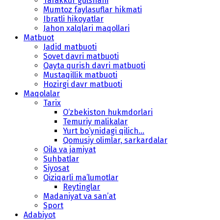
Tafakkur gulshani
Mumtoz faylasuflar hikmati
Ibratli hikoyatlar
Jahon xalqlari maqollari
Matbuot
Jadid matbuoti
Sovet davri matbuoti
Qayta qurish davri matbuoti
Mustaqillik matbuoti
Hozirgi davr matbuoti
Maqolalar
Tarix
O‘zbekiston hukmdorlari
Temuriy malikalar
Yurt bo‘ynidagi qilich...
Qomusiy olimlar, sarkardalar
Oila va jamiyat
Suhbatlar
Siyosat
Qiziqarli ma’lumotlar
Reytinglar
Madaniyat va san’at
Sport
Adabiyot