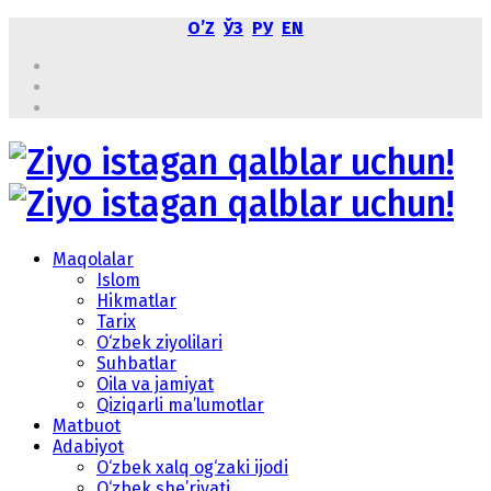
OʼZ
ЎЗ
РУ
EN
Maqolalar
Islom
Hikmatlar
Tarix
O‘zbek ziyolilari
Suhbatlar
Oila va jamiyat
Qiziqarli ma’lumotlar
Matbuot
Adabiyot
O‘zbek xalq og‘zaki ijodi
O‘zbek she’riyati