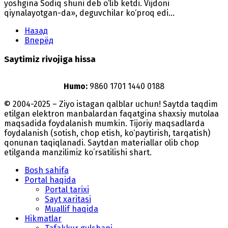
yoshgina Sodiq shuni deb o‘lib ketdi. Vijdoni
qiynalayotgan-da», deguvchilar ko‘proq edi...
Назад
Вперёд
Saytimiz rivojiga hissa
Humo:
9860 1701 1440 0188
© 2004-2025 – Ziyo istagan qalblar uchun! Saytda taqdim
etilgan elektron manbalardan faqatgina shaxsiy mutolaa
maqsadida foydalanish mumkin. Tijoriy maqsadlarda
foydalanish (sotish, chop etish, ko‘paytirish, tarqatish)
qonunan taqiqlanadi. Saytdan materiallar olib chop
etilganda manzilimiz koʻrsatilishi shart.
Bosh sahifa
Portal haqida
Portal tarixi
Sayt xaritasi
Muallif haqida
Hikmatlar