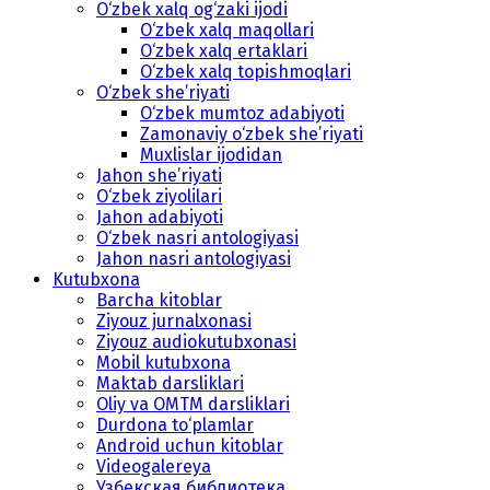
O‘zbek xalq og‘zaki ijodi
O‘zbek xalq maqollari
O‘zbek xalq ertaklari
O‘zbek xalq topishmoqlari
O‘zbek she’riyati
O‘zbek mumtoz adabiyoti
Zamonaviy o‘zbek she’riyati
Muxlislar ijodidan
Jahon she’riyati
O‘zbek ziyolilari
Jahon adabiyoti
O‘zbek nasri antologiyasi
Jahon nasri antologiyasi
Kutubxona
Barcha kitoblar
Ziyouz jurnalxonasi
Ziyouz audiokutubxonasi
Mobil kutubxona
Maktab darsliklari
Oliy va OMTM darsliklari
Durdona to‘plamlar
Android uchun kitoblar
Videogalereya
Узбекская библиотека