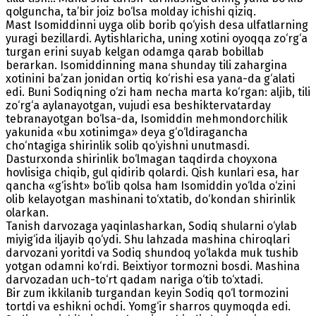
qolguncha, ta’bir joiz bo‘lsa molday ichishi qiziq.
Mast Isomiddinni uyga olib borib qo‘yish desa ulfatlarning
yuragi bezillardi. Aytishlaricha, uning xotini oyoqqa zo‘rg‘a
turgan erini suyab kelgan odamga qarab bobillab
berarkan. Isomiddinning mana shunday tili zahargina
xotinini ba’zan jonidan ortiq ko‘rishi esa yana-da g‘alati
edi. Buni Sodiqning o‘zi ham necha marta ko‘rgan: aljib, tili
zo‘rg‘a aylanayotgan, vujudi esa beshiktervatarday
tebranayotgan bo‘lsa-da, Isomiddin mehmondorchilik
yakunida «bu xotinimga» deya g‘o‘ldiragancha
cho‘ntagiga shirinlik solib qo‘yishni unutmasdi.
Dasturxonda shirinlik bo‘lmagan taqdirda choyxona
hovlisiga chiqib, gul qidirib qolardi. Qish kunlari esa, har
qancha «g‘isht» bo‘lib qolsa ham Isomiddin yo‘lda o‘zini
olib kelayotgan mashinani to‘xtatib, do‘kondan shirinlik
olarkan.
Tanish darvozaga yaqinlasharkan, Sodiq shularni o‘ylab
miyig‘ida iljayib qo‘ydi. Shu lahzada mashina chiroqlari
darvozani yoritdi va Sodiq shundoq yo‘lakda muk tushib
yotgan odamni ko‘rdi. Beixtiyor tormozni bosdi. Mashina
darvozadan uch-to‘rt qadam nariga o‘tib to‘xtadi.
Bir zum ikkilanib turgandan keyin Sodiq qo‘l tormozini
tortdi va eshikni ochdi. Yomg‘ir sharros quymoqda edi.