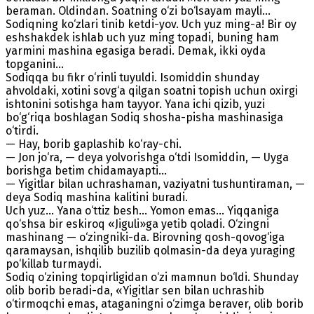
beraman. Oldindan. Soatning o‘zi bo‘lsayam mayli...
Sodiqning ko‘zlari tinib ketdi-yov. Uch yuz ming-a! Bir oy
eshshakdek ishlab uch yuz ming topadi, buning ham
yarmini mashina egasiga beradi. Demak, ikki oyda
topganini...
Sodiqqa bu fikr o‘rinli tuyuldi. Isomiddin shunday
ahvoldaki, xotini sovg‘a qilgan soatni topish uchun oxirgi
ishtonini sotishga ham tayyor. Yana ichi qizib, yuzi
bo‘g‘riqa boshlagan Sodiq shosha-pisha mashinasiga
o‘tirdi.
— Hay, borib gaplashib ko‘ray-chi.
— Jon jo‘ra, — deya yolvorishga o‘tdi Isomiddin, — Uyga
borishga betim chidamayapti...
— Yigitlar bilan uchrashaman, vaziyatni tushuntiraman, —
deya Sodiq mashina kalitini buradi.
Uch yuz... Yana o‘ttiz besh... Yomon emas... Yiqqaniga
qo‘shsa bir eskiroq «Jiguli»ga yetib qoladi. O‘zingni
mashinang — o‘zingniki-da. Birovning qosh-qovog‘iga
qaramaysan, ishqilib buzilib qolmasin-da deya yuraging
po‘killab turmaydi.
Sodiq o‘zining topqirligidan o‘zi mamnun bo‘ldi. Shunday
olib borib beradi-da, «Yigitlar sen bilan uchrashib
o‘tirmoqchi emas, ataganingni o‘zimga beraver, olib borib