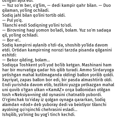
oshgan ayol edi.
— Yuz so‘m ber, o‘g‘lim, — dedi kampir qahr bilan. — Duo
qilaman, yo‘ling ochiladi.
Sodiq jahl bilan qo‘lini tortib oldi.
— Pul yo‘q.
Tilanchi endi Sodiqning yo‘lini to‘sdi.
— Birovning haqi yomon bo‘ladi, bolam. Yuz so‘m sadaqa
qil, yo‘ling ochiladi.
— Bor-e!..
Sodiq kampirni aylanib o‘tdi-da, shoshib yo‘lida davom
etdi. Ortidan kampirning norozi tarzda pisanda qilganini
eshitdi:
— Bekor qilding, bolam...
Sodiqqa Toshkent yo‘li yod bo‘lib ketgan. Mashinani ham
har bir murvatiga qadar his qilib turadi. Ammo Sirdaryoga
yetishgan mahal kutilmaganda oldingi ballon yorilib qoldi.
Xayriyat, zapas ballon bor edi, bir pasda almashtirib oldi.
Endi yurishda davom etib, tezlikni yuzga yetkazgan mahal
uni quvib o‘tgan ulkan «KamAZ» orqa ballonidan otilgan
tosh «Neksiya»ning old oynasini chatnatib yubordi.
O‘rgimchak to‘riday iz qolgan oynaga qararkan, Sodiq
alamdan «dod» deb yuboray dedi va beixtiyor tilanchi
ayolning qo‘rqinchli chehrasini esladi...
Ishqilib, yo‘lning bu yog‘i tinch kechdi.