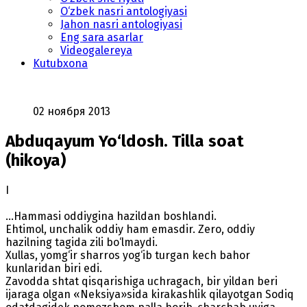
O‘zbek nasri antologiyasi
Jahon nasri antologiyasi
Eng sara asarlar
Videogalereya
Kutubxona
02 ноября 2013
Abduqayum Yo‘ldosh. Tilla soat
(hikoya)
I
...Hammasi oddiygina hazildan boshlandi.
Ehtimol, unchalik oddiy ham emasdir. Zero, oddiy
hazilning tagida zili bo‘lmaydi.
Xullas, yomg‘ir sharros yog‘ib turgan kech bahor
kunlaridan biri edi.
Zavodda shtat qisqarishiga uchragach, bir yildan beri
ijaraga olgan «Neksiya»sida kirakashlik qilayotgan Sodiq