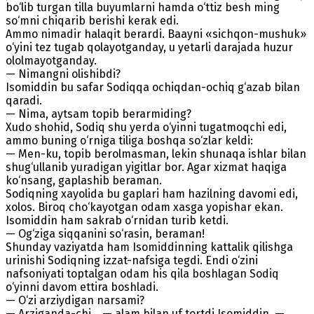
bo‘lib turgan tilla buyumlarni hamda o‘ttiz besh ming
so‘mni chiqarib berishi kerak edi.
Ammo nimadir halaqit berardi. Baayni «sichqon-mushuk»
o‘yini tez tugab qolayotganday, u yetarli darajada huzur
ololmayotganday.
— Nimangni olishibdi?
Isomiddin bu safar Sodiqqa ochiqdan-ochiq g‘azab bilan
qaradi.
— Nima, aytsam topib berarmiding?
Xudo shohid, Sodiq shu yerda o‘yinni tugatmoqchi edi,
ammo buning o‘rniga tiliga boshqa so‘zlar keldi:
— Men-ku, topib berolmasman, lekin shunaqa ishlar bilan
shug‘ullanib yuradigan yigitlar bor. Agar xizmat haqiga
ko‘nsang, gaplashib beraman.
Sodiqning xayolida bu gaplari ham hazilning davomi edi,
xolos. Biroq cho‘kayotgan odam xasga yopishar ekan.
Isomiddin ham sakrab o‘rnidan turib ketdi.
— Og‘ziga siqqanini so‘rasin, beraman!
Shunday vaziyatda ham Isomiddinning kattalik qilishga
urinishi Sodiqning izzat-nafsiga tegdi. Endi o‘zini
nafsoniyati toptalgan odam his qila boshlagan Sodiq
o‘yinni davom ettira boshladi.
— O‘zi arziydigan narsami?
— Arziganda-chi... — alam bilan uf tortdi Isomiddin. —