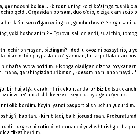
a, qarindoshi bo'laa... -birdan uning ko'zi ko'zimga tushib ola-
ib qochib qoldi. Orqasidan borsam, duo o'qib, o'ziga dam solib 
adari la'in, sen o'lgan eding-ku, gumburbosh? Go'rga sani te
yoki boshqanimi? - Qorovul sal jonlandi, suv ichib, tomog'in
utni ochirishmagan, bildingmi? -dedi u ovozini pasaytirib, 
a bilan ochib paypaslab ko'rganman, latta-puttalardan bosh
bir hafta ovora bo'ldim. Hisobga oladigan qizcha ro'yxatlarni 
, mana, qarshingizda turibman", -desam ham ishonmaydi. "o'
, bir hujjatga qarab. -Tirik ekansanda-a? Biz bo'lsak qancha
g haqida ma'lumot olib kelasan. Keyin uchyotga qo'yamiz...
inni olib bordim. Keyin yangi pasport olish uchun yugurdim.
lig'i, kapitan. -Kim biladi, balki josusdirsan. Prokuraturada
 keldi. Tergovchi xotinni, ota-onamni yuzlashtirishga chaqir
qida tilxat berdim.