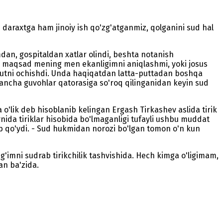
n daraxtga ham jinoiy ish qo'zg'atganmiz, qolganini sud hal
mdan, gospitaldan xatlar olindi, beshta notanish
kin maqsad mening men ekanligimni aniqlashmi, yoki josus
tobutni ochishdi. Unda haqiqatdan latta-puttadan boshqa
 qancha guvohlar qatorasiga so'roq qilinganidan keyin sud
'lik deb hisoblanib kelingan Ergash Tirkashev aslida tirik
aynida tiriklar hisobida bo'lmaganligi tufayli ushbu muddat
ib qo'ydi. - Sud hukmidan norozi bo'lgan tomon o'n kun
'imni sudrab tirikchilik tashvishida. Hech kimga o'ligimam,
an ba'zida.