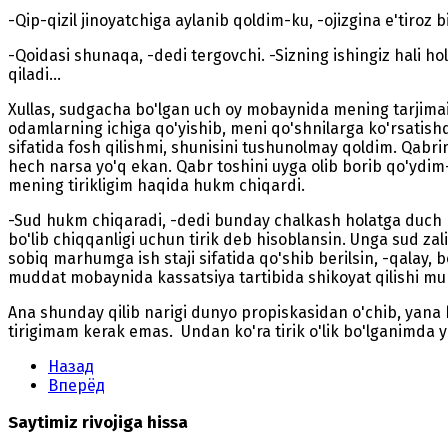
-Qip-qizil jinoyatchiga aylanib qoldim-ku, -ojizgina e'tiroz b
-Qoidasi shunaqa, -dedi tergovchi. -Sizning ishingiz hali ho
qiladi...
Xullas, sudgacha bo'lgan uch oy mobaynida mening tarjimai h
odamlarning ichiga qo'yishib, meni qo'shnilarga ko'rsatish
sifatida fosh qilishmi, shunisini tushunolmay qoldim. Qabr
hech narsa yo'q ekan. Qabr toshini uyga olib borib qo'ydim-
mening tirikligim haqida hukm chiqardi.
-Sud hukm chiqaradi, -dedi bunday chalkash holatga duch ke
bo'lib chiqqanligi uchun tirik deb hisoblansin. Unga sud zal
sobiq marhumga ish staji sifatida qo'shib berilsin, -qalay
muddat mobaynida kassatsiya tartibida shikoyat qilishi mu
Ana shunday qilib narigi dunyo propiskasidan o'chib, yana b
tirigimam kerak emas. Undan ko'ra tirik o'lik bo'lganimda 
Назад
Вперёд
Saytimiz rivojiga hissa