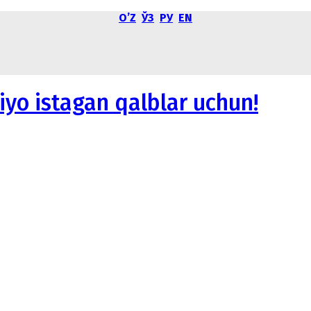
OʼZ
ЎЗ
РУ
EN