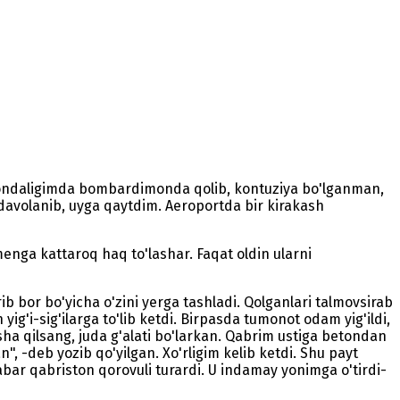
istondaligimda bombardimonda qolib, kontuziya bo'lganman,
 davolanib, uyga qaytdim. Aeroportda bir kirakash
menga kattaroq haq to'lashar. Faqat oldin ularni
 bor bo'yicha o'zini yerga tashladi. Qolganlari talmovsirab
yig'i-sig'ilarga to'lib ketdi. Birpasda tumonot odam yig'ildi,
ha qilsang, juda g'alati bo'larkan. Qabrim ustiga betondan
", -deb yozib qo'yilgan. Xo'rligim kelib ketdi. Shu payt
bar qabriston qorovuli turardi. U indamay yonimga o'tirdi-