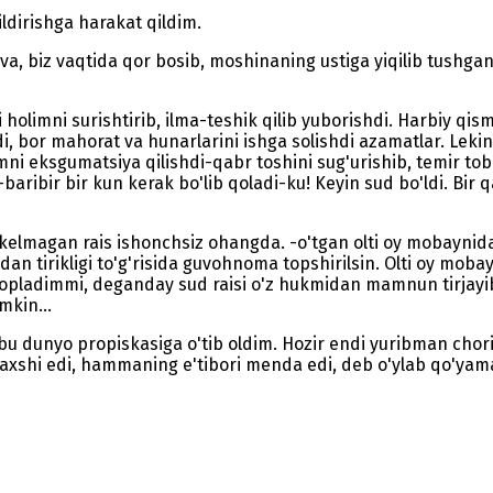
ildirishga harakat qildim.
lva, biz vaqtida qor bosib, moshinaning ustiga yiqilib tushga
olimni surishtirib, ilma-teshik qilib yuborishdi. Harbiy qis
di, bor mahorat va hunarlarini ishga solishdi azamatlar. Le
imni eksgumatsiya qilishdi-qabr toshini sug'urishib, temir 
baribir bir kun kerak bo'lib qoladi-ku! Keyin sud bo'ldi. Bir
lmagan rais ishonchsiz ohangda. -o'tgan olti oy mobaynida o
idan tirikligi to'g'risida guvohnoma topshirilsin. Olti oy mob
, bopladimmi, deganday sud raisi o'z hukmidan mamnun tirjay
mkin...
u dunyo propiskasiga o'tib oldim. Hozir endi yuribman chorig
yaxshi edi, hammaning e'tibori menda edi, deb o'ylab qo'yam