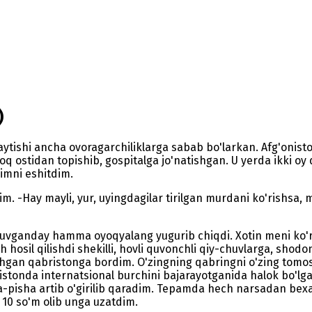
)
 qaytishi ancha ovoragarchiliklarga sabab bo'larkan. Afg'on
 ostidan topishib, gospitalga jo'natishgan. U yerda ikki oy
imni eshitdim.
im. -Hay mayli, yur, uyingdagilar tirilgan murdani ko'rishsa, 
quvganday hamma oyoqyalang yugurib chiqdi. Xotin meni ko'rib
hosil qilishdi shekilli, hovli quvonchli qiy-chuvlarga, shodon 
ishgan qabristonga bordim. O'zingning qabringni o'zing tomos
istonda internatsional burchini bajarayotganida halok bo'lgan
a-pisha artib o'girilib qaradim. Tepamda hech narsadan bexa
n 10 so'm olib unga uzatdim.