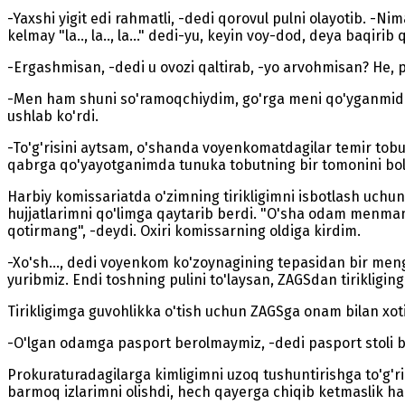
-Yaxshi yigit edi rahmatli, -dedi qorovul pulni olayotib. -Nim
kelmay "la.., la.., la..." dedi-yu, keyin voy-dod, deya baqir
-Ergashmisan, -dedi u ovozi qaltirab, -yo arvohmisan? He, p
-Men ham shuni so'ramoqchiydim, go'rga meni qo'yganmiding, 
ushlab ko'rdi.
-To'g'risini aytsam, o'shanda voyenkomatdagilar temir tob
qabrga qo'yayotganimda tunuka tobutning bir tomonini bolt
Harbiy komissariatda o'zimning tirikligimni isbotlash uchun 
hujjatlarimni qo'limga qaytarib berdi. "O'sha odam menman
qotirmang", -deydi. Oxiri komissarning oldiga kirdim.
-Xo'sh..., dedi voyenkom ko'zoynagining tepasidan bir menga
yuribmiz. Endi toshning pulini to'laysan, ZAGSdan tirikligin
Tirikligimga guvohlikka o'tish uchun ZAGSga onam bilan xot
-O'lgan odamga pasport berolmaymiz, -dedi pasport stoli bosh
Prokuraturadagilarga kimligimni uzoq tushuntirishga to'g'ri
barmoq izlarimni olishdi, hech qayerga chiqib ketmaslik ha