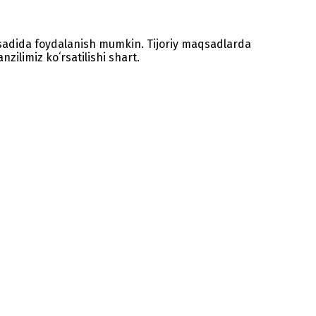
sadida foydalanish mumkin. Tijoriy maqsadlarda
zilimiz koʻrsatilishi shart.