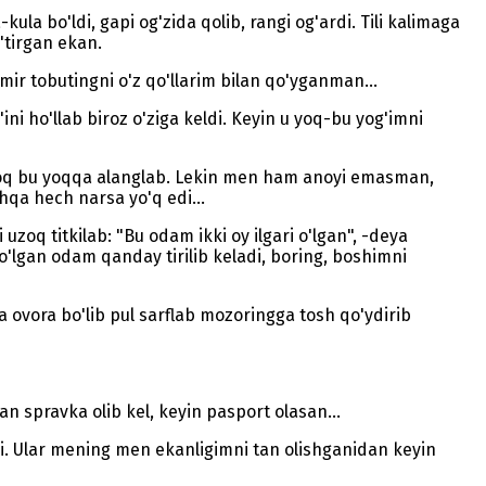
kula bo'ldi, gapi og'zida qolib, rangi og'ardi. Tili kalimaga
o'tirgan ekan.
mir tobutingni o'z qo'llarim bilan qo'yganman...
i ho'llab biroz o'ziga keldi. Keyin u yoq-bu yog'imni
u yoq bu yoqqa alanglab. Lekin men ham anoyi emasman,
qa hech narsa yo'q edi...
uzoq titkilab: "Bu odam ikki oy ilgari o'lgan", -deya
lgan odam qanday tirilib keladi, boring, boshimni
 ovora bo'lib pul sarflab mozoringga tosh qo'ydirib
n spravka olib kel, keyin pasport olasan...
di. Ular mening men ekanligimni tan olishganidan keyin