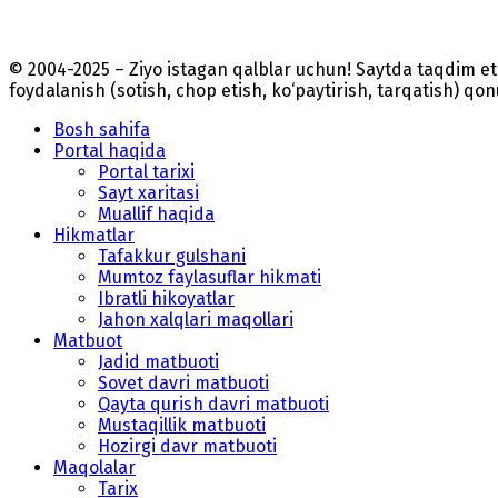
© 2004-2025 – Ziyo istagan qalblar uchun! Saytda taqdim 
foydalanish (sotish, chop etish, ko‘paytirish, tarqatish) qo
Bosh sahifa
Portal haqida
Portal tarixi
Sayt xaritasi
Muallif haqida
Hikmatlar
Tafakkur gulshani
Mumtoz faylasuflar hikmati
Ibratli hikoyatlar
Jahon xalqlari maqollari
Matbuot
Jadid matbuoti
Sovet davri matbuoti
Qayta qurish davri matbuoti
Mustaqillik matbuoti
Hozirgi davr matbuoti
Maqolalar
Tarix