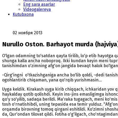
Eng sara asarlar
Videogalereya
Kutubxona
02 ноября 2013
Nurullo Oston. Barhayot murda (hajviya
O'lgan odamning to'satdan qayta tirilib, lo'p etib hayotga
shunga kalla ancha noboproq. Ikki kundan keyin meni tuproq
tanishimdan o'zimning afg'on jangida bevaqt halok bo'lgan
-Qirg'ingni o'tkazishganiga ancha bo'lib qoldi, -dedi tanish
ogohlantirib chiqaman, yana qo'rqib yurishmasin...
Uyga keldik. Kirakash uyga kirib chiqqach, ichkaridan yov 
haykalday qotib qolishdi. Keyin ins-jins emasligimga ishonch 
qo'y so'yilib, sadaqa berildi. Ma'raka tugagach, meni ko'm
tosh o'rnatishibdi, uning tepasida esa temir yulduz. "Afg'on
orqamda birovning tomoq qirgani eshitildi. Ko'zimni shosh
da, Qur'ondan tilovat qildi. Fotiha o'g'ilgach, cho'ntagimda