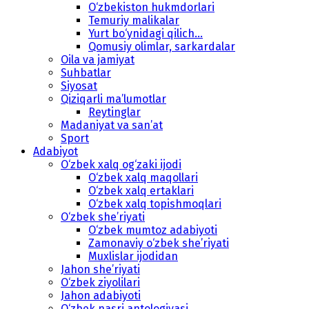
O‘zbekiston hukmdorlari
Temuriy malikalar
Yurt bo‘ynidagi qilich...
Qomusiy olimlar, sarkardalar
Oila va jamiyat
Suhbatlar
Siyosat
Qiziqarli ma’lumotlar
Reytinglar
Madaniyat va san’at
Sport
Adabiyot
O‘zbek xalq og‘zaki ijodi
O‘zbek xalq maqollari
O‘zbek xalq ertaklari
O‘zbek xalq topishmoqlari
O‘zbek she’riyati
O‘zbek mumtoz adabiyoti
Zamonaviy o‘zbek she’riyati
Muxlislar ijodidan
Jahon she’riyati
O‘zbek ziyolilari
Jahon adabiyoti
O‘zbek nasri antologiyasi