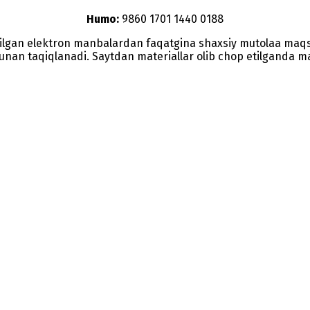
Humo:
9860 1701 1440 0188
etilgan elektron manbalardan faqatgina shaxsiy mutolaa maq
nunan taqiqlanadi. Saytdan materiallar olib chop etilganda man