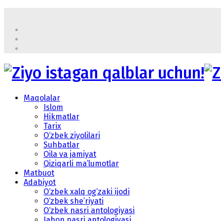
Maqolalar
Islom
Hikmatlar
Tarix
O‘zbek ziyolilari
Suhbatlar
Oila va jamiyat
Qiziqarli ma’lumotlar
Matbuot
Adabiyot
O‘zbek xalq og‘zaki ijodi
O‘zbek she’riyati
O‘zbek nasri antologiyasi
Jahon nasri antologiyasi