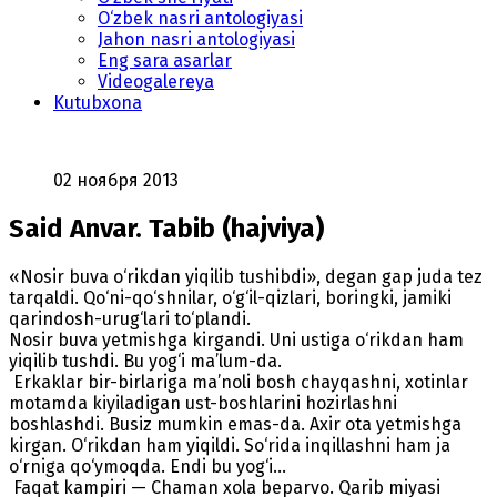
O‘zbek nasri antologiyasi
Jahon nasri antologiyasi
Eng sara asarlar
Videogalereya
Kutubxona
02 ноября 2013
Said Anvar. Tabib (hajviya)
«Nosir buva o‘rikdan yiqilib tushibdi», degan gap juda tez
tarqaldi. Qo‘ni-qo‘shnilar, o‘g‘il-qizlari, boringki, jamiki
qarindosh-urug‘lari to‘plandi.
Nosir buva yetmishga kirgandi. Uni ustiga o‘rikdan ham
yiqilib tushdi. Bu yog‘i ma’lum-da.
Erkaklar bir-birlariga ma’noli bosh chayqashni, xotinlar
motamda kiyiladigan ust-boshlarini hozirlashni
boshlashdi. Busiz mumkin emas-da. Axir ota yetmishga
kirgan. O‘rikdan ham yiqildi. So‘rida inqillashni ham ja
o‘rniga qo‘ymoqda. Endi bu yog‘i...
Faqat kampiri — Chaman xola beparvo. Qarib miyasi