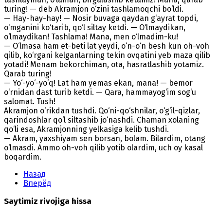
turing! — deb Akramjon o‘zini tashlamoqchi bo‘ldi.
— Hay-hay-hay! — Nosir buvaga qaydan g‘ayrat topdi,
o‘mganini ko‘tarib, qo‘l siltay ketdi. — O‘lmaydikan,
o‘lmaydikan! Tashlama! Mana, men o‘lmadim-ku!
— O‘lmasa ham et-beti lat yeydi, o‘n-o‘n besh kun oh-voh
qilib, ko‘rgani kelganlarning tekin ovqatini yeb maza qilib
yotadi! Menam bekorchiman, ota, hasratlashib yotamiz.
Qarab turing!
— Yo‘-yo‘-yo‘q! Lat ham yemas ekan, mana! — bemor
o‘rnidan dast turib ketdi. — Qara, hammayog‘im sog‘u
salomat. Tush!
Akramjon o‘rikdan tushdi. Qo‘ni-qo‘shnilar, o‘g‘il-qizlar,
qarindoshlar qo‘l siltashib jo‘nashdi. Chaman xolaning
qo‘li esa, Akramjonning yelkasiga kelib tushdi.
— Akram, yaxshiyam sen borsan, bolam. Bilardim, otang
o‘lmasdi. Ammo oh-voh qilib yotib olardim, uch oy kasal
boqardim.
Назад
Вперёд
Saytimiz rivojiga hissa