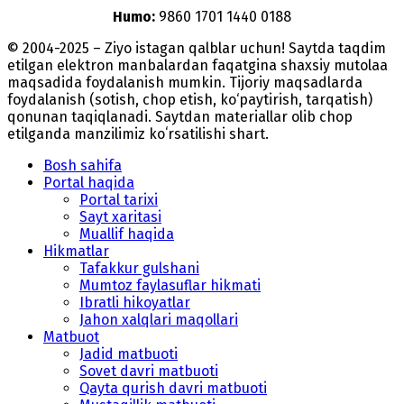
Humo:
9860 1701 1440 0188
© 2004-2025 – Ziyo istagan qalblar uchun! Saytda taqdim
etilgan elektron manbalardan faqatgina shaxsiy mutolaa
maqsadida foydalanish mumkin. Tijoriy maqsadlarda
foydalanish (sotish, chop etish, ko‘paytirish, tarqatish)
qonunan taqiqlanadi. Saytdan materiallar olib chop
etilganda manzilimiz koʻrsatilishi shart.
Bosh sahifa
Portal haqida
Portal tarixi
Sayt xaritasi
Muallif haqida
Hikmatlar
Tafakkur gulshani
Mumtoz faylasuflar hikmati
Ibratli hikoyatlar
Jahon xalqlari maqollari
Matbuot
Jadid matbuoti
Sovet davri matbuoti
Qayta qurish davri matbuoti