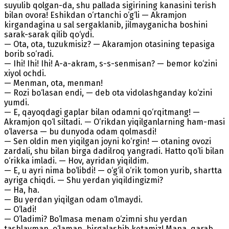
suyulib qolgan-da, shu pallada sigirining kanasini terish
bilan ovora! Eshikdan o‘rtanchi o‘g‘li — Akramjon
kirgandagina u sal sergaklanib, jilmayganicha boshini
sarak-sarak qilib qo‘ydi.
— Ota, ota, tuzukmisiz? — Akaramjon otasining tepasiga
borib so‘radi.
— Ihi! Ihi! Ihi! A-a-akram, s-s-senmisan? — bemor ko‘zini
xiyol ochdi.
— Menman, ota, menman!
— Rozi bo‘lasan endi, — deb ota vidolashganday ko‘zini
yumdi.
— E, qayoqdagi gaplar bilan odamni qo‘rqitmang! —
Akramjon qo‘l siltadi. — O‘rikdan yiqilganlarning ham-masi
o‘laversa — bu dunyoda odam qolmasdi!
— Sen oldin men yiqilgan joyni ko‘rgin! — otaning ovozi
zardali, shu bilan birga dadilroq yangradi. Hatto qo‘li bilan
o‘rikka imladi. — Hov, ayridan yiqildim.
— E, u ayri nima bo‘libdi! — o‘g‘il o‘rik tomon yurib, shartta
ayriga chiqdi. — Shu yerdan yiqildingizmi?
— Ha, ha.
— Bu yerdan yiqilgan odam o‘lmaydi.
— O‘ladi!
— O‘ladimi? Bo‘lmasa menam o‘zimni shu yerdan
tashlayman, o‘laman, birgalashib ketamiz! Mana, qarab