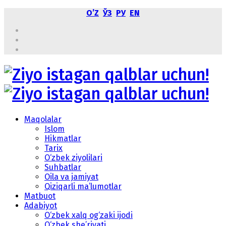
OʼZ
ЎЗ
РУ
EN
Maqolalar
Islom
Hikmatlar
Tarix
O‘zbek ziyolilari
Suhbatlar
Oila va jamiyat
Qiziqarli ma’lumotlar
Matbuot
Adabiyot
O‘zbek xalq og‘zaki ijodi
O‘zbek she’riyati