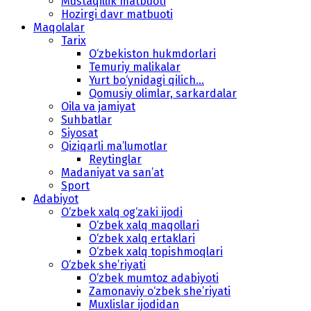
Mustaqillik matbuoti
Hozirgi davr matbuoti
Maqolalar
Tarix
O‘zbekiston hukmdorlari
Temuriy malikalar
Yurt bo‘ynidagi qilich...
Qomusiy olimlar, sarkardalar
Oila va jamiyat
Suhbatlar
Siyosat
Qiziqarli ma’lumotlar
Reytinglar
Madaniyat va san’at
Sport
Adabiyot
O‘zbek xalq og‘zaki ijodi
O‘zbek xalq maqollari
O‘zbek xalq ertaklari
O‘zbek xalq topishmoqlari
O‘zbek she’riyati
O‘zbek mumtoz adabiyoti
Zamonaviy o‘zbek she’riyati
Muxlislar ijodidan