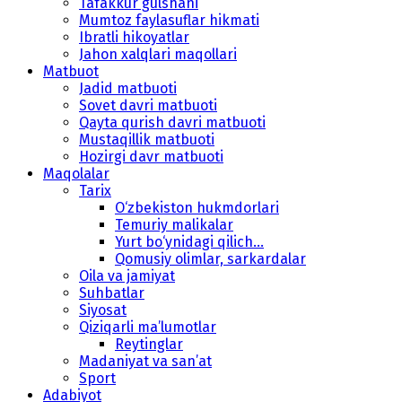
Tafakkur gulshani
Mumtoz faylasuflar hikmati
Ibratli hikoyatlar
Jahon xalqlari maqollari
Matbuot
Jadid matbuoti
Sovet davri matbuoti
Qayta qurish davri matbuoti
Mustaqillik matbuoti
Hozirgi davr matbuoti
Maqolalar
Tarix
O‘zbekiston hukmdorlari
Temuriy malikalar
Yurt bo‘ynidagi qilich...
Qomusiy olimlar, sarkardalar
Oila va jamiyat
Suhbatlar
Siyosat
Qiziqarli ma’lumotlar
Reytinglar
Madaniyat va san’at
Sport
Adabiyot