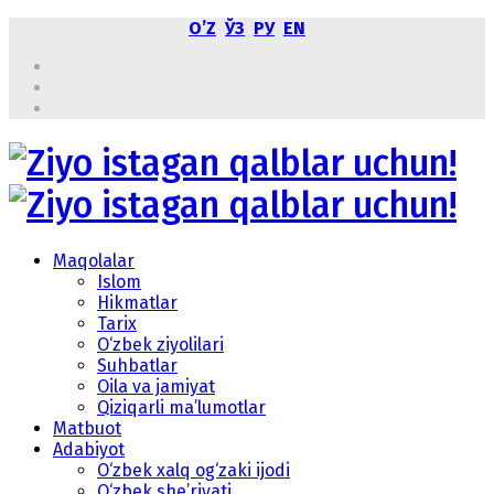
OʼZ
ЎЗ
РУ
EN
Maqolalar
Islom
Hikmatlar
Tarix
O‘zbek ziyolilari
Suhbatlar
Oila va jamiyat
Qiziqarli ma’lumotlar
Matbuot
Adabiyot
O‘zbek xalq og‘zaki ijodi
O‘zbek she’riyati