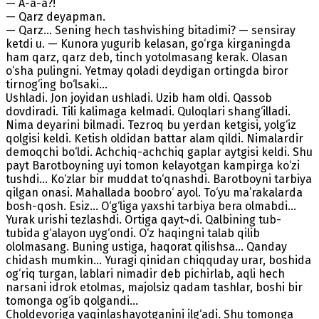
— A-a-a?!
— Qarz deyapman.
— Qarz... Sening hech tashvishing bitadimi? — sensiray
ketdi u. — Kunora yugurib kelasan, go‘rga kirganingda
ham qarz, qarz deb, tinch yotolmasang kerak. Olasan
o‘sha pulingni. Yetmay qoladi deydigan ortingda biror
tirnog‘ing bo‘lsaki...
Ushladi. Jon joyidan ushladi. Uzib ham oldi. Qassob
dovdiradi. Tili kalimaga kelmadi. Quloqlari shang‘illadi.
Nima deyarini bilmadi. Tezroq bu yerdan ketgisi, yolg‘iz
qolgisi keldi. Ketish oldidan battar alam qildi. Nimalardir
demoqchi bo‘ldi. Achchiq-achchiq gaplar aytgisi keldi. Shu
payt Barotboyning uyi tomon kelayotgan kampirga ko‘zi
tushdi... Ko‘zlar bir muddat to‘qnashdi. Barotboyni tarbiya
qilgan onasi. Mahallada boobro‘ ayol. To‘yu ma’rakalarda
bosh-qosh. Esiz... O‘g‘liga yaxshi tarbiya bera olmabdi...
Yurak urishi tezlashdi. Ortiga qayt¬di. Qalbining tub-
tubida g‘alayon uyg‘ondi. O‘z haqingni talab qilib
ololmasang. Buning ustiga, haqorat qilishsa... Qanday
chidash mumkin... Yuragi qinidan chiqquday urar, boshida
og‘riq turgan, lablari nimadir deb pichirlab, aqli hech
narsani idrok etolmas, majolsiz qadam tashlar, boshi bir
tomonga og‘ib qolgandi...
Choldevoriga yaqinlashayotganini ilg‘adi. Shu tomonga