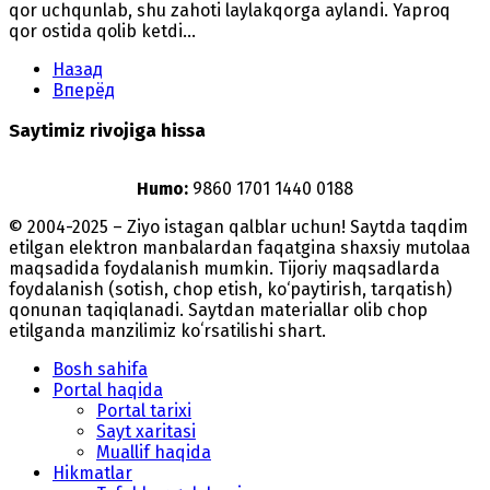
qor uchqunlab, shu zahoti laylakqorga aylandi. Yaproq
qor ostida qolib ketdi...
Назад
Вперёд
Saytimiz rivojiga hissa
Humo:
9860 1701 1440 0188
© 2004-2025 – Ziyo istagan qalblar uchun! Saytda taqdim
etilgan elektron manbalardan faqatgina shaxsiy mutolaa
maqsadida foydalanish mumkin. Tijoriy maqsadlarda
foydalanish (sotish, chop etish, ko‘paytirish, tarqatish)
qonunan taqiqlanadi. Saytdan materiallar olib chop
etilganda manzilimiz koʻrsatilishi shart.
Bosh sahifa
Portal haqida
Portal tarixi
Sayt xaritasi
Muallif haqida
Hikmatlar