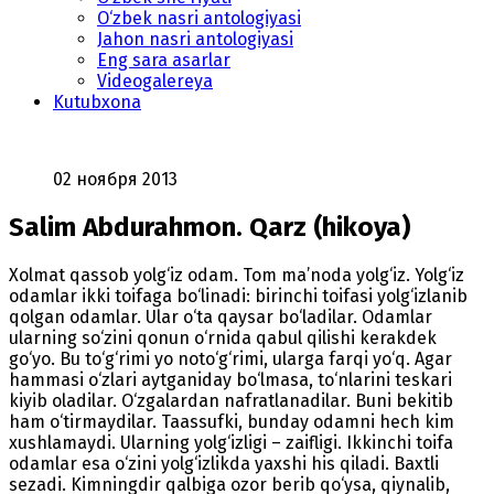
O‘zbek nasri antologiyasi
Jahon nasri antologiyasi
Eng sara asarlar
Videogalereya
Kutubxona
02 ноября 2013
Salim Abdurahmon. Qarz (hikoya)
Xolmat qassob yolg‘iz odam. Tom ma’noda yolg‘iz. Yolg‘iz
odamlar ikki toifaga bo‘linadi: birinchi toifasi yolg‘izlanib
qolgan odamlar. Ular o‘ta qaysar bo‘ladilar. Odamlar
ularning so‘zini qonun o‘rnida qabul qilishi kerakdek
go‘yo. Bu to‘g‘rimi yo noto‘g‘rimi, ularga farqi yo‘q. Agar
hammasi o‘zlari aytganiday bo‘lmasa, to‘nlarini teskari
kiyib oladilar. O‘zgalardan nafratlanadilar. Buni bekitib
ham o‘tirmaydilar. Taassufki, bunday odamni hech kim
xushlamaydi. Ularning yolg‘izligi – zaifligi. Ikkinchi toifa
odamlar esa o‘zini yolg‘izlikda yaxshi his qiladi. Baxtli
sezadi. Kimningdir qalbiga ozor berib qo‘ysa, qiynalib,