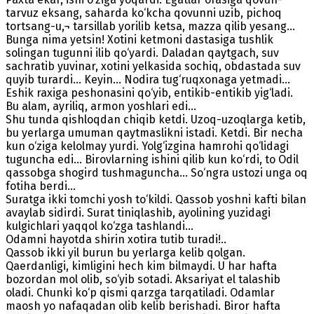
tarvuz eksang, saharda ko‘kcha qovunni uzib, pichoq
tortsang-u,¬ tarsillab yorilib ketsa, mazza qilib yesang...
Bunga nima yetsin! Xotini ketmoni dastasiga tushlik
solingan tugunni ilib qo‘yardi. Daladan qaytgach, suv
sachratib yuvinar, xotini yelkasida sochiq, obdastada suv
quyib turardi... Keyin... Nodira tug‘ruqxonaga yetmadi...
Eshik raxiga peshonasini qo‘yib, entikib-entikib yig‘ladi.
Bu alam, ayriliq, armon yoshlari edi...
Shu tunda qishloqdan chiqib ketdi. Uzoq-uzoqlarga ketib,
bu yerlarga umuman qaytmaslikni istadi. Ketdi. Bir necha
kun o‘ziga kelolmay yurdi. Yolg‘izgina hamrohi qo‘lidagi
tuguncha edi... Birovlarning ishini qilib kun ko‘rdi, to Odil
qassobga shogird tushmaguncha... So‘ngra ustozi unga oq
fotiha berdi...
Suratga ikki tomchi yosh to‘kildi. Qassob yoshni kafti bilan
avaylab sidirdi. Surat tiniqlashib, ayolining yuzidagi
kulgichlari yaqqol ko‘zga tashlandi...
Odamni hayotda shirin xotira tutib turadi!..
Qassob ikki yil burun bu yerlarga kelib qolgan.
Qaerdanligi, kimligini hech kim bilmaydi. U har hafta
bozordan mol olib, so‘yib sotadi. Aksariyat el talashib
oladi. Chunki ko‘p qismi qarzga tarqatiladi. Odamlar
maosh yo nafaqadan olib kelib berishadi. Biror hafta