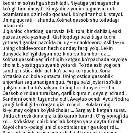
kechirim so‘rashga shoshiladi. Niyatiga yetmaguncha
ko‘ngli tinchimaydi. Kimgadir ziyonim tegmasin deb,
odamlardan o‘zini olib qochadi. Ko‘ngli tanholik istaydi.
Uning qudrati – shunda. Xolmat qassob shu toifadagi
odam edi.
U qishloq chetidagi qarovsiz, ikki tom, bir dahlizli, eski
paxsali uyda yashaydi. Qishloqdagi ba’zi tiliga kuchi
yetmaydiganlar nazdida bu uy – «choldevor». Aslida-ku,
uning choldevordan hech qanday farqi yo‘q. Lekin
dunyoda ko‘ngil degan nozik narsa ham bor-da...
Xolmat qassob yag‘iri chiqib ketgan ko‘rpachada xayolga
cho‘mib, yostiqqa suyanib yotardi. To‘rda eski yog‘och
sandiq, ustida ikki-uch ko‘rpa va ko‘rpacha. Xona
o‘rtasida qo‘lbola xontaxta. Uning ostida qassoblik
anjomlari saqlanadigan quti. Yerga ba’zi joylari so‘kilib
qolgan olacha to‘shalgan. Uning bor dunyosi — shu...
Qassob o‘rnidan turarkan, qarilik qursin, deya g‘udrandi.
Sandiqni ochib, tuguncha oldi. Avaylab ochdi. Ayoli Nodira
yangi kelinligida o‘ragan qizil ro‘mol... Bolalarning
ki¬yilmay qolgan ko‘ylakchalari... Sarg‘ayib ketgan surat.
Unda chiroylikkina qiz kulib qarab turardi. O‘ng yonog‘ida
xol... Ko‘ksidagi chirk bog‘lab ketgan yara qayta tirnaldi.
Xayol charx¬palagi uni olis xotiralar qa’riga uloqtirdi...
Paxta ekar, ishi o‘ziga yoqardi. Egatlar orasiga qovun-