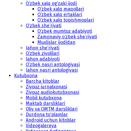
O‘zbek xalq og‘zaki ijodi
O‘zbek xalq maqollari
O‘zbek xalq ertaklari
O‘zbek xalq topishmoqlari
O‘zbek she’riyati
O‘zbek mumtoz adabiyoti
Zamonaviy o‘zbek she’riyati
Muxlislar ijodidan
Jahon she’riyati
O‘zbek ziyolilari
Jahon adabiyoti
O‘zbek nasri antologiyasi
Jahon nasri antologiyasi
Kutubxona
Barcha kitoblar
Ziyouz jurnalxonasi
Ziyouz audiokutubxonasi
Mobil kutubxona
Maktab darsliklari
Oliy va OMTM darsliklari
Durdona to‘plamlar
Android uchun kitoblar
Videogalereya