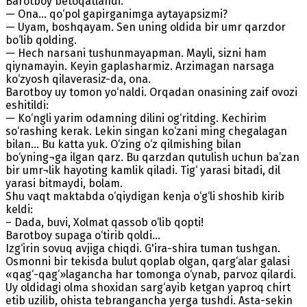
Barotboy betoqatlandi.
— Ona... qo‘pol gapirganimga aytayapsizmi?
— Uyam, boshqayam. Sen uning oldida bir umr qarzdor
bo‘lib qolding.
— Hech narsani tushunmayapman. Mayli, sizni ham
qiynamayin. Keyin gaplasharmiz. Arzimagan narsaga
ko‘zyosh qilaverasiz-da, ona.
Barotboy uy tomon yo‘naldi. Orqadan onasining zaif ovozi
eshitildi:
— Ko‘ngli yarim odamning dilini og‘ritding. Kechirim
so‘rashing kerak. Lekin singan ko‘zani ming chegalagan
bilan... Bu katta yuk. O‘zing o‘z qilmishing bilan
bo‘yning¬ga ilgan qarz. Bu qarzdan qutulish uchun ba’zan
bir umr¬lik hayoting kamlik qiladi. Tig‘ yarasi bitadi, dil
yarasi bitmaydi, bolam.
Shu vaqt maktabda o‘qiydigan kenja o‘g‘li shoshib kirib
keldi:
– Dada, buvi, Xolmat qassob o‘lib qopti!
Barotboy supaga o‘tirib qoldi...
Izg‘irin sovuq avjiga chiqdi. G'ira-shira tuman tushgan.
Osmonni bir tekisda bulut qoplab olgan, qarg‘alar galasi
«qag‘-qag‘»lagancha har tomonga o‘ynab, parvoz qilardi.
Uy oldidagi olma shoxidan sarg‘ayib ketgan yaproq chirt
etib uzilib, ohista tebrangancha yerga tushdi. Asta-sekin