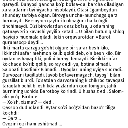
qaraydi. Dunyosi qancha ko‘p bo‘lsa-da, barcha qiladigan
xarajatlarini tiyinigacha hisoblaydi. Otasi Egamboydan
shunday tarbiya olgan. Birovga uncha-munchaga qarz
bermaydi. Bersayam qaytarib olmaguncha ko‘ngli
tinchimaydi. O‘zi birovlardan qarz bo‘lsa, u odamning
qatnayverib kavushi yeyilib ketadi... U bilan butun qishloq
hayiqib muomala qiladi, lekin orqavarotdan «Barot
qurumsoq» deydi...
Ikki marta qarzga go‘sht olgan: bir safar besh kilo,
ikkinchi safar mehmon kelib qoldi deb, o‘n besh kilo. Bir
oydan oshayaptiki, pulini beray demaydi. Bir-ikki safar
ko‘chada ko‘rib qolib, so‘ray dedi-yu, botina olmadi.
Salobati bosdimi? Bilmadi... Oyoqlari uning uyiga sudradi...
Darvozani taqillatdi. Javob bo‘lavermagach, tayog‘i bilan
gursillatib urdi. To‘satdan darvozaning kichikroq tavaqasi
taraqlab ochilib, eshikda yuzlaridan qon tomgan, jahli
burnining uchida Barotboy ko‘rindi. U hushsiz edi. Salom-
alik yo‘q. Birdan:
— Xo‘sh, xizmat? — dedi.
Qassob duduqlandi. Aytar so‘zi bo‘g‘zidan bazo‘r tiliga
ko‘chdi:
— Qarz...
Ovozini o‘zi ham eshitmadi...