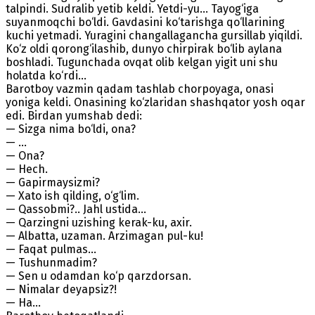
talpindi. Sudralib yetib keldi. Yetdi-yu... Tayog‘iga
suyanmoqchi bo‘ldi. Gavdasini ko‘tarishga qo‘llarining
kuchi yetmadi. Yuragini changallagancha gursillab yiqildi.
Ko‘z oldi qorong‘ilashib, dunyo chirpirak bo‘lib aylana
boshladi. Tugunchada ovqat olib kelgan yigit uni shu
holatda ko‘rdi...
Barotboy vazmin qadam tashlab chorpoyaga, onasi
yoniga keldi. Onasining ko‘zlaridan shashqator yosh oqar
edi. Birdan yumshab dedi:
— Sizga nima bo‘ldi, ona?
— ...
— Ona?
— Hech.
— Gapirmaysizmi?
— Xato ish qilding, o‘g‘lim.
— Qassobmi?.. Jahl ustida...
— Qarzingni uzishing kerak-ku, axir.
— Albatta, uzaman. Arzimagan pul-ku!
— Faqat pulmas...
— Tushunmadim?
— Sen u odamdan ko‘p qarzdorsan.
— Nimalar deyapsiz?!
— Ha...