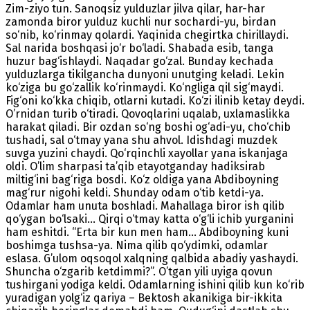
Zim-ziyo tun. Sanoqsiz yulduzlar jilva qilar, har-har
zamonda biror yulduz kuchli nur sochardi-yu, birdan
so‘nib, ko‘rinmay qolardi. Yaqinida chegirtka chirillaydi.
Sal narida boshqasi jo‘r bo‘ladi. Shabada esib, tanga
huzur bag‘ishlaydi. Naqadar go‘zal. Bunday kechada
yulduzlarga tikilgancha dunyoni unutging keladi. Lekin
ko‘ziga bu go‘zallik ko‘rinmaydi. Ko‘ngliga qil sig‘maydi.
Fig‘oni ko‘kka chiqib, otlarni kutadi. Ko‘zi ilinib ketay deydi.
O’rnidan turib o‘tiradi. Qovoqlarini uqalab, uxlamaslikka
harakat qiladi. Bir ozdan so‘ng boshi og‘adi-yu, cho‘chib
tushadi, sal o‘tmay yana shu ahvol. Idishdagi muzdek
suvga yuzini chaydi. Qo‘rqinchli xayollar yana iskanjaga
oldi. O’lim sharpasi ta’qib etayotganday hadiksirab
miltig‘ini bag‘riga bosdi. Ko‘z oldiga yana Abdiboyning
mag‘rur nigohi keldi. Shunday odam o‘tib ketdi-ya.
Odamlar ham unuta boshladi. Mahallaga biror ish qilib
qo‘ygan bo‘lsaki... Qirqi o‘tmay katta o‘g‘li ichib yurganini
ham eshitdi. “Erta bir kun men ham... Abdiboyning kuni
boshimga tushsa-ya. Nima qilib qo‘ydimki, odamlar
eslasa. G’ulom oqsoqol xalqning qalbida abadiy yashaydi.
Shuncha o‘zgarib ketdimmi?”. O’tgan yili uyiga qovun
tushirgani yodiga keldi. Odamlarning ishini qilib kun ko‘rib
yuradigan yolg‘iz qariya – Bektosh akanikiga bir-ikkita