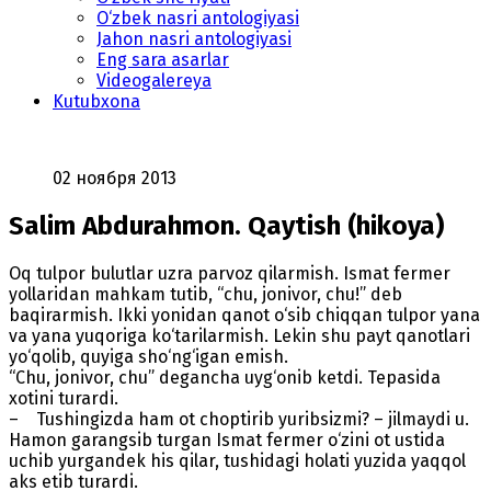
O‘zbek nasri antologiyasi
Jahon nasri antologiyasi
Eng sara asarlar
Videogalereya
Kutubxona
02 ноября 2013
Salim Abdurahmon. Qaytish (hikoya)
Oq tulpor bulutlar uzra parvoz qilarmish. Ismat fermer
yollaridan mahkam tutib, “chu, jonivor, chu!” deb
baqirarmish. Ikki yonidan qanot o‘sib chiqqan tulpor yana
va yana yuqoriga ko‘tarilarmish. Lekin shu payt qanotlari
yo‘qolib, quyiga sho‘ng‘igan emish.
“Chu, jonivor, chu” degancha uyg‘onib ketdi. Tepasida
xotini turardi.
– Tushingizda ham ot choptirib yuribsizmi? – jilmaydi u.
Hamon garangsib turgan Ismat fermer o‘zini ot ustida
uchib yurgandek his qilar, tushidagi holati yuzida yaqqol
aks etib turardi.