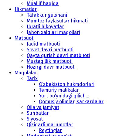
Muallif haqida
Hikmatlar
Tafakkur gulshani
Mumtoz faylasuflar hikmati
Ibratli hikoyatlar
Jahon xalqlari maqollari
Matbuot
Jadid matbuoti
Sovet davri matbuoti
Qayta qurish davri matbuoti
Mustaqillik matbuoti
Hozirgi davr matbuoti
Maqolalar
Tarix
O‘zbekiston hukmdorlari
Temuriy malikalar
Yurt bo‘ynidagi qilich...
Qomusiy olimlar, sarkardalar
Oila va jamiyat
Suhbatlar
Siyosat
Qiziqarli ma’lumotlar
Reytinglar