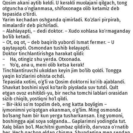
Qosim akani aytib keldi. U kerakli muolajani qilgach, tong
otguncha o‘nglanmasa, shifoxonaga olib ketamiz deb
tepasida o‘tirdi.
Yarim kechadan oshganda qimirladi. Ko‘zlari pirpirab,
nimalardir deb pichirladi.
– Alahlayapti, – dedi doktor. – Xudo xohlasa ko‘rmaganday
bo‘lib ketadi.
– Ot, oq ot, – deb baqirib yubordi Ismat fermer. – U
qaytayapti. Osmondan tushib kelayapti.
Doktor tinchlantirishga harakat qildi:
– Ha, otingiz shu yerda. Otxonada.
– Yo‘q, ana u, meni olib ketsa kerak!
Tinchlantiruvchi ukoldan keyin jim bo‘lib qoldi. Tongga
yaqin ko‘zlarini ohista ochdi.
Tepasida xotini, o‘g‘li va Qosim doktorni ko‘rib ajablandi.
Shavkat boshini xiyol ko‘tarib piyolada suv tutdi. Qult
etgan ovoz eshitildi-yu, bir necha tomchi lablari orasidan
sizib chiqib, yostiqni ho‘l qildi.
– Bir-ikki so‘m topdim deb, eng katta boyligim –
iymonimni yo‘qotgan ekanman, o‘g‘lim. Ming osmonda
bo‘lsang ham bir kun yerga tusharkansan. Eng yomoni,
boshingga ajal soya solganda... Gaplarimni yodingda tut.
Xalq bilan bo‘l. Machitni gumbaz qildirib, darvoza o‘rnatib
ber. Hech qachon eldan chiqma. Shundagina men sendan