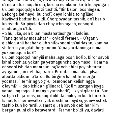
o‘rnidan turmoqchi edi, ko‘cha eshikdan kirib kelayotgan
G’ulom oqsoqolga ko‘zi tushdi. “Bir baloni boshlagan.
Bekorga kelmaydi bu chol”, deya ichida to‘ng‘illadi.
Kayfiyati badtar buzildi. Chorpoyadan tushib, qo‘l berib
ko‘rishdi. Bir piyoladan choy ichishgach, oqsoqol
muddaoga o‘tdi.
– Shu, uka, sen bilan maslahatlashgani keldim.
“Yana qanday maslahat? – o‘yladi fermer. – O’tgan yili
qishloq ahli hashar qilib shifoxonani ta’mirlagan, kamina
shiferini yangilab bergandim. Yana gardanimga nima
yuklamoqchi bu?!”.
G’ulom oqsoqol har yili mahallaga bosh bo‘lib, biror savob
ishni boshlar, yakuniga yetmaguncha qo‘ymasdi. Hamma
oqsoqol ishidan mamnun, og‘iz ochishini poylab turar,
aytganini jon deb bajarardi. Birontasi ma’raka qilsa,
albatta oldidan o‘tardi. Bu birgina Ismat fermerga
yoqmas: “Hemiring yo‘g‘-u, osmondan kelishingga
o‘laymi?” – deb ichidan g‘ijinardi. “Qo‘lim uzatgan joyga
yetadi, oqsoqollik menga yarashadi”, – xiyol qilardi u. Buni
sirtiga chiqarmas, oqsoqol oldida muloyim kulib turardi.
Ismat fermer avvallari yuk mashina haydar, yem-xashak
tashib kun ko‘rardi. Xizmat qilish savob deb har kim
bergan pulni olib ketaverardi. Fermer bo‘ldi-yu, davlati