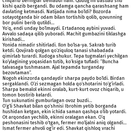
chiqarib beringlar demabdi ham. Qudug‘ini dastlab shu
kishi qazib bergandi. Bu odamga qancha qarashsang ham
davlating ketmasdi. Natijada nima bo‘ldi? Bozorda
sotayotganda bir odam bilan tortishib qolib, qovunning
bor pulini berib qutildi...
Yo‘q, endi unday bo‘lmaydi. Ertadanoq aybini yuvadi.
Avvalo sadaqa qilib yuboradi. Machit gumbazini tiklashga
kirishadi...
Yonida nimadir shitirladi. Ilon bo‘lsa-ya. Sakrab turib
ketdi. Qovjirab qolgan qo‘ziquloq tanasi shabadada
qimirlab turardi. Xudoga shukur. Tepa tugmalari yechilgan
ko‘ylagining yoqasidan tutib, ko‘ksiga tufladi: “Buncha
talvasaga tushmasam. Ajal tepamda turganday
bezovtaman”.
Nogoh ekinzorda qandaydir sharpa paydo bo‘ldi. Birdan
sergaklandi. O’zi sezmagan holda qo‘shotarini to‘g‘irladi.
Sharpa bemalol ekinni oralab, kurt-kurt ovoz chiqarib, u
tomon bostirib kelardi.
Tun sukunatini gumburlagan ovoz buzdi...
O’g‘li Shavkat bilan qo‘shnisi Ibrohim yetib borganda
hushidan ketgan, ekin ichida saman qashqa o‘lib yotardi.
Ot arqondan yechilib, ekinni oralagan ekan. O’q
peshonasini teshib o‘tgan, fermer mo‘ljalni aniq olgandi...
Ismat fermer ahvoli og‘ir edi. Shavkat qishloq vrachi