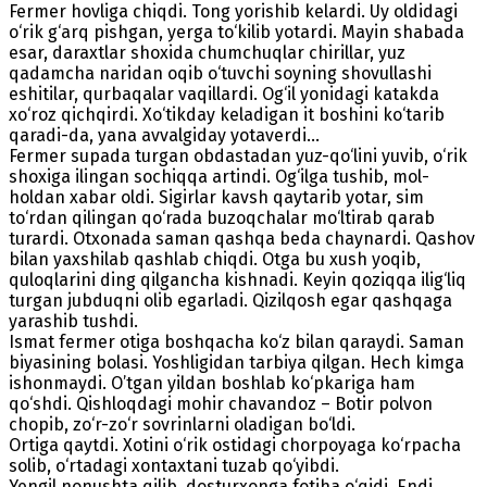
Fermer hovliga chiqdi. Tong yorishib kelardi. Uy oldidagi
o‘rik g‘arq pishgan, yerga to‘kilib yotardi. Mayin shabada
esar, daraxtlar shoxida chumchuqlar chirillar, yuz
qadamcha naridan oqib o‘tuvchi soyning shovullashi
eshitilar, qurbaqalar vaqillardi. Og‘il yonidagi katakda
xo‘roz qichqirdi. Xo‘tikday keladigan it boshini ko‘tarib
qaradi-da, yana avvalgiday yotaverdi...
Fermer supada turgan obdastadan yuz-qo‘lini yuvib, o‘rik
shoxiga ilingan sochiqqa artindi. Og‘ilga tushib, mol-
holdan xabar oldi. Sigirlar kavsh qaytarib yotar, sim
to‘rdan qilingan qo‘rada buzoqchalar mo‘ltirab qarab
turardi. Otxonada saman qashqa beda chaynardi. Qashov
bilan yaxshilab qashlab chiqdi. Otga bu xush yoqib,
quloqlarini ding qilgancha kishnadi. Keyin qoziqqa ilig‘liq
turgan jubduqni olib egarladi. Qizilqosh egar qashqaga
yarashib tushdi.
Ismat fermer otiga boshqacha ko‘z bilan qaraydi. Saman
biyasining bolasi. Yoshligidan tarbiya qilgan. Hech kimga
ishonmaydi. O’tgan yildan boshlab ko‘pkariga ham
qo‘shdi. Qishloqdagi mohir chavandoz – Botir polvon
chopib, zo‘r-zo‘r sovrinlarni oladigan bo‘ldi.
Ortiga qaytdi. Xotini o‘rik ostidagi chorpoyaga ko‘rpacha
solib, o‘rtadagi xontaxtani tuzab qo‘yibdi.
Yengil nonushta qilib, dosturxonga fotiha o‘qidi. Endi