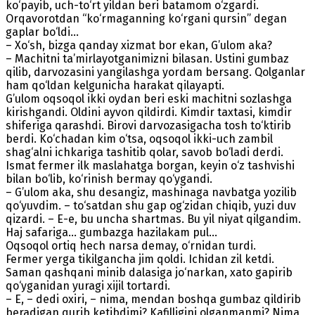
ko‘payib, uch-to‘rt yildan beri batamom o‘zgardi.
Orqavorotdan “ko‘rmaganning ko‘rgani qursin” degan
gaplar bo‘ldi...
– Xo‘sh, bizga qanday xizmat bor ekan, G’ulom aka?
– Machitni ta’mirlayotganimizni bilasan. Ustini gumbaz
qilib, darvozasini yangilashga yordam bersang. Qolganlar
ham qo‘ldan kelgunicha harakat qilayapti.
G’ulom oqsoqol ikki oydan beri eski machitni sozlashga
kirishgandi. Oldini ayvon qildirdi. Kimdir taxtasi, kimdir
shiferiga qarashdi. Birovi darvozasigacha tosh to‘ktirib
berdi. Ko‘chadan kim o‘tsa, oqsoqol ikki-uch zambil
shag‘alni ichkariga tashitib qolar, savob bo‘ladi derdi.
Ismat fermer ilk maslahatga borgan, keyin o‘z tashvishi
bilan bo‘lib, ko‘rinish bermay qo‘ygandi.
– G’ulom aka, shu desangiz, mashinaga navbatga yozilib
qo‘yuvdim. – to‘satdan shu gap og‘zidan chiqib, yuzi duv
qizardi. – E-e, bu uncha shartmas. Bu yil niyat qilgandim.
Haj safariga... gumbazga hazilakam pul...
Oqsoqol ortiq hech narsa demay, o‘rnidan turdi.
Fermer yerga tikilgancha jim qoldi. Ichidan zil ketdi.
Saman qashqani minib dalasiga jo‘narkan, xato gapirib
qo‘yganidan yuragi xijil tortardi.
– E, – dedi oxiri, – nima, mendan boshqa gumbaz qildirib
beradigan qurib ketibdimi? Kafilligini olganmanmi? Nima