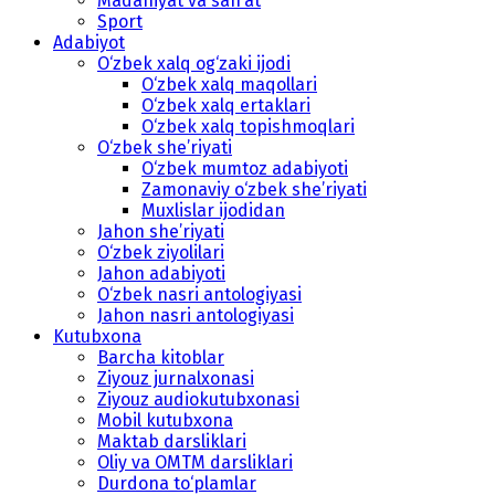
Madaniyat va san’at
Sport
Adabiyot
O‘zbek xalq og‘zaki ijodi
O‘zbek xalq maqollari
O‘zbek xalq ertaklari
O‘zbek xalq topishmoqlari
O‘zbek she’riyati
O‘zbek mumtoz adabiyoti
Zamonaviy o‘zbek she’riyati
Muxlislar ijodidan
Jahon she’riyati
O‘zbek ziyolilari
Jahon adabiyoti
O‘zbek nasri antologiyasi
Jahon nasri antologiyasi
Kutubxona
Barcha kitoblar
Ziyouz jurnalxonasi
Ziyouz audiokutubxonasi
Mobil kutubxona
Maktab darsliklari
Oliy va OMTM darsliklari
Durdona to‘plamlar