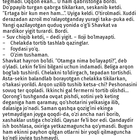
tegmadi. Oqqon ekan... U ham qabristonga bordi.
Do‘ppayib turgan qabrga tikilarkan, seskanib ketdi.
“Ertaga bir kun men ham...”. Uyiga keldi. O’tirolmadi. Xuddi
derazadan azroil mo‘ralayotganday yuragi taka-puka edi.
Yangi qazilayotgan quduq yonida o‘g‘li Shavkat va
mardikor yigit turardi. Bordi.
– Suv chiqib ketdi, – dedi yigit. – Iloji bo‘lmayapti.
– Chelakda tortib tashlab qazinglar.
– Foydasi yo‘q.
– O’zim tushaman.
Shavkat hayron bo‘ldi. “Otamga nima bo‘layapti?”, deb
o‘yladi. Lekin fe’lini bilgani uchun indamadi. Beliga arqon
bog‘lab tushirdi. Chelakni to‘ldirgach, tepadan tortishdi.
Asta-sekin balandlab borayotgan chelakka tikilarkan,
o‘takasi yorildi. Arqon uzilib tushib ketsa-chi? Peshonasini
sovuq ter qopladi. Ikkinchi gal fermerni tortib olishdi...
Qorong‘i tushganda ovqat pishdi, xotini yeb keting
deganiga ham qaramay, qo‘shotarini yelkasiga ilib,
dalasiga jo‘nadi. Saman qashqa qozig‘ini ekinga
yetmaydigan joyga qoqdi-da, o‘zi ancha nari borib,
xashaklar ustiga cho‘zildi. Qaysar fe’li bor edi. Qandaydir
ish boshlasa, oxiriga yetkazmaguncha qo‘ymasdi. Bugun
ham ekinni payhon qilgan otlarni bir yoqli qilmaguncha
ko‘ngli joyiga tushmaydi.