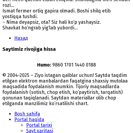
rozi...
Ismat fermer ortiq gapira olmadi. Boshi shilq etib
yostiqqa tushdi.
– Nima deyapsiz, ota? Siz hali ko‘p yashaysiz.
Shavkat ho‘ngrab yig‘lab yubordi...
Назад
Saytimiz rivojiga hissa
Humo:
9860 1701 1440 0188
© 2004-2025 – Ziyo istagan qalblar uchun! Saytda taqdim
etilgan elektron manbalardan faqatgina shaxsiy mutolaa
maqsadida foydalanish mumkin. Tijoriy maqsadlarda
foydalanish (sotish, chop etish, ko‘paytirish, tarqatish)
qonunan taqiqlanadi. Saytdan materiallar olib chop
etilganda manzilimiz koʻrsatilishi shart.
Bosh sahifa
Portal haqida
Portal tarixi
Sayt xaritasi