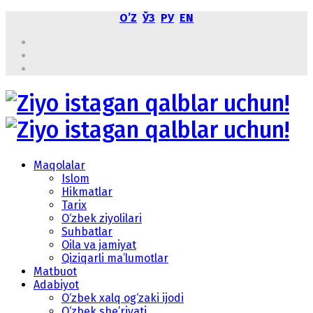
OʼZ
ЎЗ
РУ
EN
Maqolalar
Islom
Hikmatlar
Tarix
O‘zbek ziyolilari
Suhbatlar
Oila va jamiyat
Qiziqarli ma’lumotlar
Matbuot
Adabiyot
O‘zbek xalq og‘zaki ijodi
O‘zbek she’riyati