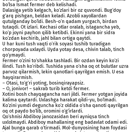
bo‘lsa Ismat fermer deb kelishadi.
Dalasiga yetib kelgach, ko‘zlari bir oz quvondi. Bug‘doy
g‘arq pishgan, beldan keladi. Azobli xayollardan
qutulganday bo‘ldi. Besh-o‘n qadam yurgach, birdan
tutaqdi. Ot izlari. Kechasi otlar oralab, istagancha yeb,
ko‘p joyni payhon qilib ketibdi. Ekinni yana bir sidra
ko‘zdan kechirib, jahl bilan ortiga qaytdi.
U har kuni tush vaqti o‘rik soyasi tushib turadigan
chorpoyada uxlaydi. Uyda yotay desa, chivin talab, tinch
qo‘ymaydi.
Fermer o‘zini to‘shakka tashladi. Bir ozdan keyin ko‘zi
ilindi. Tush ko‘ribdi. Tushida yana o‘sha oq ot bulutlar uzra
parvoz qilarmish, lekin qanotlari qayrilgan emish. U esa
hayqirarmish.
– Otasi, to‘g‘ri yoting, bosinqirayapsiz.
– O, jonivor! – sakrab turib ketdi fermer.
Xotini bosh chayqagancha nari jildi. Fermer yotgan joyida
kalima qaytardi. Uxlashga harakat qildi-yu, bo‘lmadi.
Ko‘zini yumdi deguncha ko‘z oldida o‘sha qanoti qayrilgan
oq ot paydo bo‘lib, oromini o‘g‘irlardi.
Qo‘shnisi Abdiboy janozasidan beri ayniqsa tinch
uxlolmaydi. Abdiboy mahallaning eng badavlat odami edi.
Ajal bunga qarab o‘tirmadi. Mol-dunyosining ham foydasi