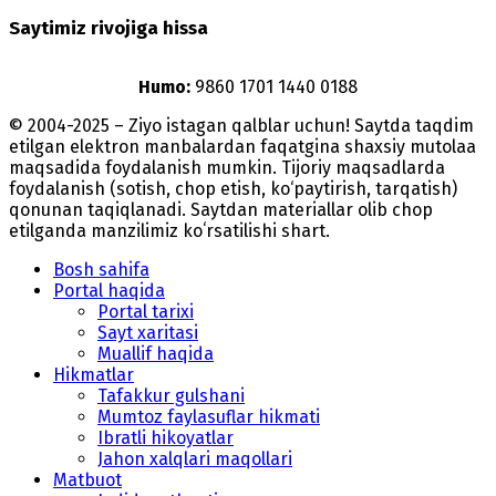
Saytimiz rivojiga hissa
Humo:
9860 1701 1440 0188
© 2004-2025 – Ziyo istagan qalblar uchun! Saytda taqdim
etilgan elektron manbalardan faqatgina shaxsiy mutolaa
maqsadida foydalanish mumkin. Tijoriy maqsadlarda
foydalanish (sotish, chop etish, ko‘paytirish, tarqatish)
qonunan taqiqlanadi. Saytdan materiallar olib chop
etilganda manzilimiz koʻrsatilishi shart.
Bosh sahifa
Portal haqida
Portal tarixi
Sayt xaritasi
Muallif haqida
Hikmatlar
Tafakkur gulshani
Mumtoz faylasuflar hikmati
Ibratli hikoyatlar
Jahon xalqlari maqollari
Matbuot