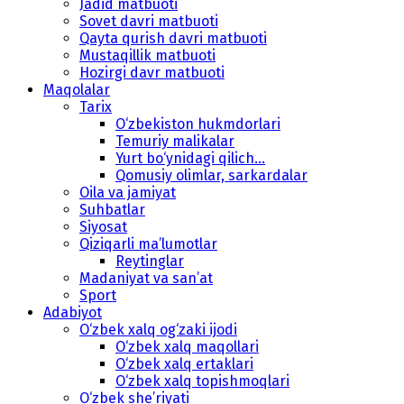
Jadid matbuoti
Sovet davri matbuoti
Qayta qurish davri matbuoti
Mustaqillik matbuoti
Hozirgi davr matbuoti
Maqolalar
Tarix
O‘zbekiston hukmdorlari
Temuriy malikalar
Yurt bo‘ynidagi qilich...
Qomusiy olimlar, sarkardalar
Oila va jamiyat
Suhbatlar
Siyosat
Qiziqarli ma’lumotlar
Reytinglar
Madaniyat va san’at
Sport
Adabiyot
O‘zbek xalq og‘zaki ijodi
O‘zbek xalq maqollari
O‘zbek xalq ertaklari
O‘zbek xalq topishmoqlari
O‘zbek she’riyati