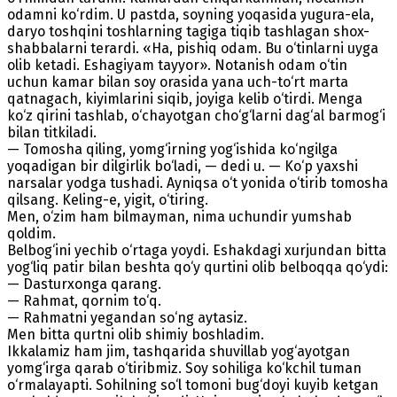
odamni ko‘rdim. U pastda, soyning yoqasida yugura-ela,
daryo toshqini toshlarning tagiga tiqib tashlagan shox-
shabbalarni terardi. «Ha, pishiq odam. Bu o‘tinlarni uyga
olib ketadi. Eshagiyam tayyor». Notanish odam o‘tin
uchun kamar bilan soy orasida yana uch-to‘rt marta
qatnagach, kiyimlarini siqib, joyiga kelib o‘tirdi. Menga
ko‘z qirini tashlab, o‘chayotgan cho‘g‘larni dag‘al barmog‘i
bilan titkiladi.
— Tomosha qiling, yomg‘irning yog‘ishida ko‘ngilga
yoqadigan bir dilgirlik bo‘ladi, — dedi u. — Ko‘p yaxshi
narsalar yodga tushadi. Ayniqsa o‘t yonida o‘tirib tomosha
qilsang. Keling-e, yigit, o‘tiring.
Men, o‘zim ham bilmayman, nima uchundir yumshab
qoldim.
Belbog‘ini yechib o‘rtaga yoydi. Eshakdagi xurjundan bitta
yog‘liq patir bilan beshta qo‘y qurtini olib belboqqa qo‘ydi:
— Dasturxonga qarang.
— Rahmat, qornim to‘q.
— Rahmatni yegandan so‘ng aytasiz.
Men bitta qurtni olib shimiy boshladim.
Ikkalamiz ham jim, tashqarida shuvillab yog‘ayotgan
yomg‘irga qarab o‘tiribmiz. Soy sohiliga ko‘kchil tuman
o‘rmalayapti. Sohilning so‘l tomoni bug‘doyi kuyib ketgan