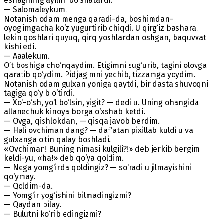
eshagining ayilini bo‘shatardi.
— Salomaleykum.
Notanish odam menga qaradi-da, boshimdan-
oyog‘imgacha ko‘z yugurtirib chiqdi. U qirg‘iz bashara,
lekin qoshlari quyuq, qirq yoshlardan oshgan, baquvvat
kishi edi.
— Aaalekum.
O’t boshiga cho‘nqaydim. Etigimni sug‘urib, tagini olovga
qaratib qo‘ydim. Pidjagimni yechib, tizzamga yoydim.
Notanish odam gulxan yoniga qaytdi, bir dasta shuvoqni
tagiga qo‘yib o‘tirdi.
— Xo‘-o‘sh, yo‘l bo‘lsin, yigit? — dedi u. Uning ohangida
allanechuk kinoya borga o‘xshab ketdi.
— Ovga, qishlokdan, — qisqa javob berdim.
— Hali ovchiman dang? — daf’atan pixillab kuldi u va
gulxanga o‘tin qalay boshladi.
«Ovchiman! Buning nimasi kulgili?!» deb jerkib bergim
keldi-yu, «ha!» deb qo‘ya qoldim.
— Nega yomg‘irda qoldingiz? — so‘radi u jilmayishini
qo‘ymay.
— Qoldim-da.
— Yomg‘ir yog‘ishini bilmadingizmi?
— Qaydan bilay.
— Bulutni ko‘rib edingizmi?