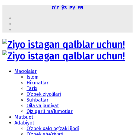
OʼZ
ЎЗ
РУ
EN
Maqolalar
Islom
Hikmatlar
Tarix
O‘zbek ziyolilari
Suhbatlar
Oila va jamiyat
Qiziqarli ma’lumotlar
Matbuot
Adabiyot
O‘zbek xalq og‘zaki ijodi
O‘zbek she’riyati