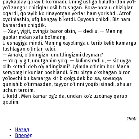
paykalday qorayib ko‘rinadi. Uning ustiga bulutlardan yo‘l-
yo‘l zangor chiziqlar osilib tushgan. Bora-bora u chiziqlar
oqardi, qorayib ko‘rinayotgan yerlar ham yorishdi. Atrof
oydinlashib, ufq kengayib ketdi. Quyosh chikdi. Biz ham
kamardan chiqdik.
— Xayr, yigit, ovingiz baror olsin, — dedi u. — Mening
gaplarimdan xafa bo‘lmang.
U eshagiga mindi. Mening xayolimga u terib kelib kamarga
tashlagan o‘tinlar keldi.
— Amaki, o‘tiningizni unutdingizmi deyman?
— Yo‘q, yigit, unutganim yo‘q, — kulimsiradi u, — siz uyga
olib ketadi deb o‘yladingizmi? Uyimda o‘tinim bor. Mana,
seryomg‘ir kunlar boshlandi. Sizu bizga o‘xshagan biron
yo‘lovchi bu kamarga kirib qolgudek bo‘lsa, sovuqqa
qunishib o‘tirmasdan, tayyor o‘tinni yoqib isinadi, shular
uchun terdim.
U ketdi. Men kamar og‘zida, undan ko‘z uzolmay qarab
qoldim.
1960
Назад
Вперёд