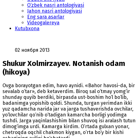
O‘zbek nasri antologiyasi
Jahon nasri antologiyasi
Eng sara asarlar
Videogalereya
Kutubxona
02 ноября 2013
Shukur Xolmirzayev. Notanish odam
(hikoya)
Ovga borayotgan edim, havo aynidi. «Bahor havosi-da, bir
sevalab o‘tar», deb ketaverdim. Biroq sal o‘tmay yomg‘ir
shunday quyib berdiki, birpasda ust-boshim ho‘l bo‘lib,
badanimga yopishib qoldi. Shunda, turgan yerimdan ikki
yuz qadamcha narida jar va jarga tushaverishda ovchilar,
yo‘lovchilar qo‘nib o‘tadigan kamarcha borligi yodimga
tushdi. Jarga yaqinlashishim bilan shuvoq isi aralash tutun
dimog‘imga urdi. Kamarga kirdim. O’rtada gulxan yonar,
chetroqda oqchil chakmon kiygan, o‘rta bo‘y bir kishi