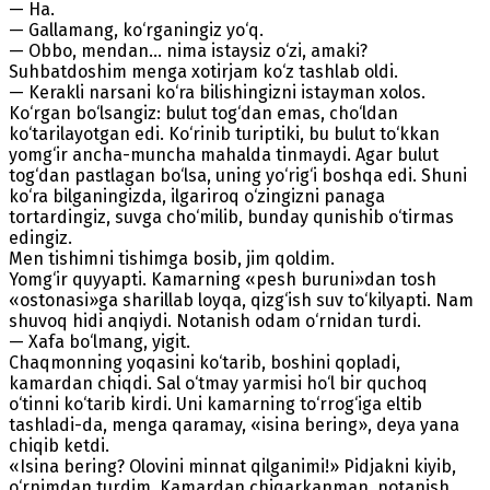
— Ha.
— Gallamang, ko‘rganingiz yo‘q.
— Obbo, mendan... nima istaysiz o‘zi, amaki?
Suhbatdoshim menga xotirjam ko‘z tashlab oldi.
— Kerakli narsani ko‘ra bilishingizni istayman xolos.
Ko‘rgan bo‘lsangiz: bulut tog‘dan emas, cho‘ldan
ko‘tarilayotgan edi. Ko‘rinib turiptiki, bu bulut to‘kkan
yomg‘ir ancha-muncha mahalda tinmaydi. Agar bulut
tog‘dan pastlagan bo‘lsa, uning yo‘rig‘i boshqa edi. Shuni
ko‘ra bilganingizda, ilgariroq o‘zingizni panaga
tortardingiz, suvga cho‘milib, bunday qunishib o‘tirmas
edingiz.
Men tishimni tishimga bosib, jim qoldim.
Yomg‘ir quyyapti. Kamarning «pesh buruni»dan tosh
«ostonasi»ga sharillab loyqa, qizg‘ish suv to‘kilyapti. Nam
shuvoq hidi anqiydi. Notanish odam o‘rnidan turdi.
— Xafa bo‘lmang, yigit.
Chaqmonning yoqasini ko‘tarib, boshini qopladi,
kamardan chiqdi. Sal o‘tmay yarmisi ho‘l bir quchoq
o‘tinni ko‘tarib kirdi. Uni kamarning to‘rrog‘iga eltib
tashladi-da, menga qaramay, «isina bering», deya yana
chiqib ketdi.
«Isina bering? Olovini minnat qilganimi!» Pidjakni kiyib,
o‘rnimdan turdim. Kamardan chiqarkanman, notanish