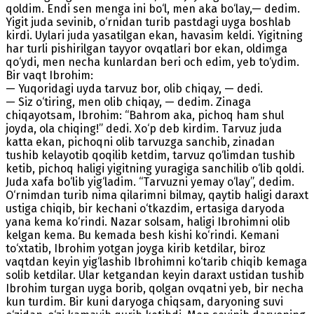
qoldim. Endi sen menga ini bo‘l, men aka bo‘lay,— dedim.
Yigit juda sevinib, o‘rnidan turib pastdagi uyga boshlab
kirdi. Uylari juda yasatilgan ekan, havasim keldi. Yigitning
har turli pishirilgan tayyor ovqatlari bor ekan, oldimga
qo‘ydi, men necha kunlardan beri och edim, yeb to‘ydim.
Bir vaqt Ibrohim:
— Yuqoridagi uyda tarvuz bor, olib chiqay, — dedi.
— Siz o‘tiring, men olib chiqay, — dedim. Zinaga
chiqayotsam, Ibrohim: “Bahrom aka, pichoq ham shul
joyda, ola chiqing!” dedi. Xo‘p deb kirdim. Тarvuz juda
katta ekan, pichoqni olib tarvuzga sanchib, zinadan
tushib kelayotib qoqilib ketdim, tarvuz qo‘limdan tushib
ketib, pichoq haligi yigitning yuragiga sanchilib o‘lib qoldi.
Juda xafa bo‘lib yig‘ladim. “Тarvuzni yemay o‘lay”, dedim.
O‘rnimdan turib nima qilarimni bilmay, qaytib haligi daraxt
ustiga chiqib, bir kechani o‘tkazdim, ertasiga daryoda
yana kema ko‘rindi. Nazar solsam, haligi Ibrohimni olib
kelgan kema. Bu kemada besh kishi ko‘rindi. Kemani
to‘xtatib, Ibrohim yotgan joyga kirib ketdilar, biroz
vaqtdan keyin yig‘lashib Ibrohimni ko‘tarib chiqib kemaga
solib ketdilar. Ular ketgandan keyin daraxt ustidan tushib
Ibrohim turgan uyga borib, qolgan ovqatni yeb, bir necha
kun turdim. Bir kuni daryoga chiqsam, daryoning suvi