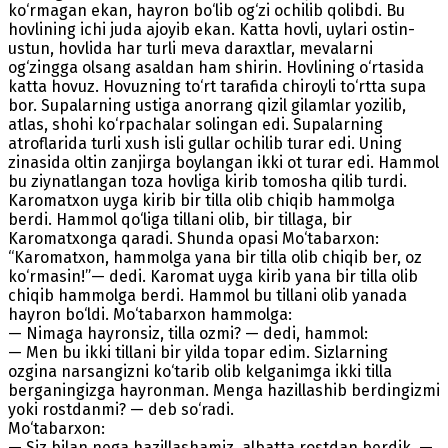
ko‘rmagan ekan, hayron bo‘lib og‘zi ochilib qolibdi. Bu
hovlining ichi juda ajoyib ekan. Katta hovli, uylari ostin-
ustun, hovlida har turli meva daraxtlar, mevalarni
og‘zingga olsang asaldan ham shirin. Hovlining o‘rtasida
katta hovuz. Hovuzning to‘rt tarafida chiroyli to‘rtta supa
bor. Supalarning ustiga anorrang qizil gilamlar yozilib,
atlas, shohi ko‘rpachalar solingan edi. Supalarning
atroflarida turli xush isli gullar ochilib turar edi. Uning
zinasida oltin zanjirga boylangan ikki ot turar edi. Hammol
bu ziynatlangan toza hovliga kirib tomosha qilib turdi.
Karomatxon uyga kirib bir tilla olib chiqib hammolga
berdi. Hammol qo‘liga tillani olib, bir tillaga, bir
Karomatxonga qaradi. Shunda opasi Mo‘tabarxon:
“Karomatxon, hammolga yana bir tilla olib chiqib ber, oz
ko‘rmasin!”— dedi. Karomat uyga kirib yana bir tilla olib
chiqib hammolga berdi. Hammol bu tillani olib yanada
hayron bo‘ldi. Mo‘tabarxon hammolga:
— Nimaga hayronsiz, tilla ozmi? — dedi, hammol:
— Men bu ikki tillani bir yilda topar edim. Sizlarning
ozgina narsangizni ko‘tarib olib kelganimga ikki tilla
berganingizga hayronman. Menga hazillashib berdingizmi
yoki rostdanmi? — deb so‘radi.
Mo‘tabarxon:
— Siz bilan nega hazillashamiz, albatta rostdan berdik, —