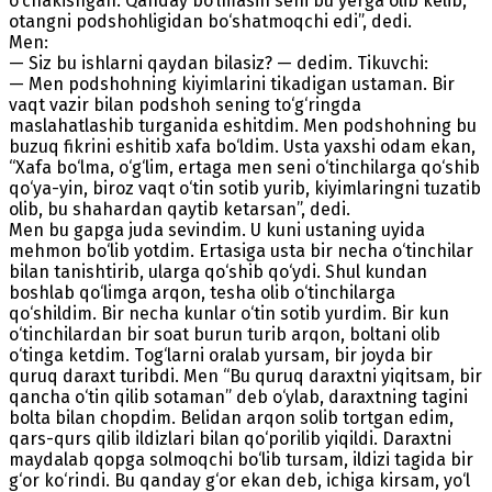
o‘chakishgan. Qanday bo‘lmasin seni bu yerga olib kelib,
otangni podshohligidan bo‘shatmoqchi edi”, dedi.
Men:
— Siz bu ishlarni qaydan bilasiz? — dedim. Tikuvchi:
— Men podshohning kiyimlarini tikadigan ustaman. Bir
vaqt vazir bilan podshoh sening to‘g‘ringda
maslahatlashib turganida eshitdim. Men podshohning bu
buzuq fikrini eshitib xafa bo‘ldim. Usta yaxshi odam ekan,
“Xafa bo‘lma, o‘g‘lim, ertaga men seni o‘tinchilarga qo‘shib
qo‘ya-yin, biroz vaqt o‘tin sotib yurib, kiyimlaringni tuzatib
olib, bu shahardan qaytib ketarsan”, dedi.
Men bu gapga juda sevindim. U kuni ustaning uyida
mehmon bo‘lib yotdim. Ertasiga usta bir necha o‘tinchilar
bilan tanishtirib, ularga qo‘shib qo‘ydi. Shul kundan
boshlab qo‘limga arqon, tesha olib o‘tinchilarga
qo‘shildim. Bir necha kunlar o‘tin sotib yurdim. Bir kun
o‘tinchilardan bir soat burun turib arqon, boltani olib
o‘tinga ketdim. Тog‘larni oralab yursam, bir joyda bir
quruq daraxt turibdi. Men “Bu quruq daraxtni yiqitsam, bir
qancha o‘tin qilib sotaman” deb o‘ylab, daraxtning tagini
bolta bilan chopdim. Belidan arqon solib tortgan edim,
qars-qurs qilib ildizlari bilan qo‘porilib yiqildi. Daraxtni
maydalab qopga solmoqchi bo‘lib tursam, ildizi tagida bir
g‘or ko‘rindi. Bu qanday g‘or ekan deb, ichiga kirsam, yo‘l