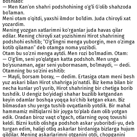
boshladi:
— Men Kan’on shahri podshohining o‘g‘li G‘olib shahzoda
bo‘laman.
Meni otam o‘qitdi, yaxshi ilmdor bo‘ldim. Juda chiroyli xat
yozardim.
Mening yozgan xatlarimni ko‘rganlar juda havas qilar
edilar. Mening chiroyli xat yozishimni Hirot shahrining
podshohi eshitib; “O‘g‘lingni menga yuborgin, men o‘zimga
kotib qilaman” deb otamga noma yozibdi.
Otam bu so‘zni menga aytdi. Men rozi bo‘lmadim. Otam:
— O‘g‘lim, seni yo‘qlatgan katta podshoh. Men unga
bo‘ysunaman, agar seni yubormasam, bo‘lmaydi, — dedi.
Otamning bu so‘zini eshitib:
— Mayli, borsam boray, — dedim. Ertasiga otam meni besh
yuz askari bilan Hirot shahriga jo‘natdi. Biz kema bilan bir
necha kunlar yo‘l yurib, Hirot shahrining bir chetiga borib
tushdik. U dengiz bo‘yidagi shahar buzilib ketgandan
keyin odamlar boshqa yoqqa ko‘chib ketgan ekan. Biz
bilmasdan shu yerga tushib ovqatlanib yotdik. Bir mahal
hammamiz miltiqlarni bir joyga to‘plab dam olib yotgan
edik. Oradan biroz vaqt o‘tgach, otlarning oyoq tovushi
keldi. Bizni kutib olishga podshoh askar yuboribdi-yu, deb
turgan edim, haligi otliq askarlar birdaniga bizlarga hujum
qildilar. Mening askarlarimni otganini otdi, chopganini