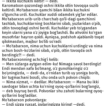
— Ikkita kuchukni keltir! — dedi.
Karomatxon qozondagi oshni ikkita oltin tovoqqa suzib
keltirdi. Mo‘tabarxon qamchi bilan ikkita kuchukni
o‘lguncha urdi. Kuchuklar xuddi odamdek yig‘lar edilar.
Mo‘tabarxon urib-urib charchab qo‘li-dagi qamchinni
tashlab, kuchuklarning boshlarini silab, yuzlaridan o‘pib,
oltin tovoqdagi oshni berdi. Kuchuklar yeb to‘ygandan
keyin ularni yana o‘z joyiga bog‘lashdi. Bu ahvolni ko‘rgan
musofirlar hayron qoldi. Ayniqsa, podshoh ajablanib toqat
qilolmasdan, majbur bo‘lib so‘radi:
— Mo‘tabarxon, nima uchun kuchuklarni urdingiz va nima
uchun bosh-ko‘zlarini silab, o‘pib, oltin tovoqda osh
berdingiz?! — dedi.
Mo‘tabarxonning achchig‘i kelib:
— Men sizlarga aytgan edim-ku! Nimaga savol berdingiz!
Endi mendan xafa bo‘lmang, o‘z gunohlaringiz o‘z
bo‘yningizda, — dedi-da, o‘rnidan turib uy yoniga borib,
bir tugmachani bosdi, shu onda uch polvon chiqib:
— Nima xizmat, — dedilar. Mo‘tabarxon: — Mana bu ikki
savdogar bilan uchta ko‘rning oyoq-qo‘llarini bog‘langiz,
— deb buyruq berdi. Polvonlar shu zahoti bularning oyoq-
qo‘llarini bog‘ladilar.
Mo‘tabarxon polvonlarga:
— Endi sizga ruxsat, joylaringizga kiring! —dedi.