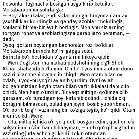
Polvonlar tugmacha bosilgan uyga kirib ketdilar.
Mo‘tabarxon musofirlarga:
— Hoy, aka-ukalar, endi sizlar menga dunyoda qanday
yaxshiliklar ko‘rdingiz va qanday azoblar chekdingiz,
shularni birma-bir aytib beringiz. Men shu sizlarning
tortgan rohat va azoblaringizga qarab jazo beraman, —
dedi.
Oyoq-qo‘llari boylangan bechoralar rozi bo‘ldilar.
Mo‘tabarxon birinchi ko‘rni gapga soldi.
Birinchi ko‘r boshidan o‘tganlarini hikoya qildi:
— Men Dog‘iston mamlakati podshohining o‘g‘li Shoh
Akbar shahzoda bo‘laman. O‘n to‘rt yoshimda otam dono
vaziri bilan meni ovga olib chiqdi. Men otam bilan ov
ovlab, u yoq-bu yoqni aylanib yurdim. Ovni ovlab
bo‘lganimizdan keyin otam bilan vazir ikkalasi dam olib
o‘tirdi. Men ham o‘tirdim. Bir vaqt miltiqni qo‘limga olib
qarasam, o‘q turadigan joyi kirlanib qolibdi. Ichida o‘qi
borligini bilmasdan, otiladigan joyini bosib yuboribman.
O‘q borib to‘g‘ri vazirning bir ko‘ziga tegib, ko‘r qildi. Otam
meni so‘kdi. Men:
— Ota, miltiq ichida o‘q yo‘q deb bosgan edim, qachon o‘q
solganimni o‘zim ham bilmayman, — deb qo‘rqib yig‘ladim.
Vazirning juda achchig‘i keldi. Lekin otamdan