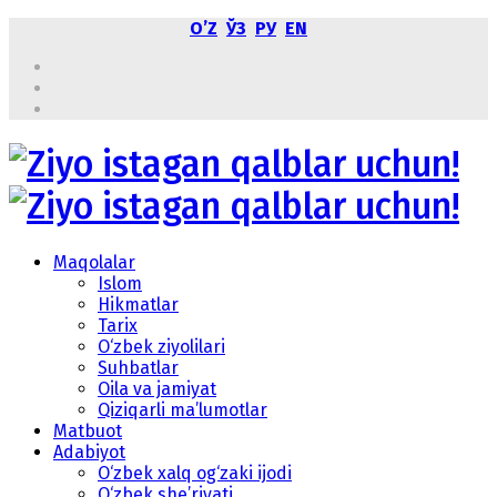
OʼZ
ЎЗ
РУ
EN
Maqolalar
Islom
Hikmatlar
Tarix
O‘zbek ziyolilari
Suhbatlar
Oila va jamiyat
Qiziqarli ma’lumotlar
Matbuot
Adabiyot
O‘zbek xalq og‘zaki ijodi
O‘zbek she’riyati