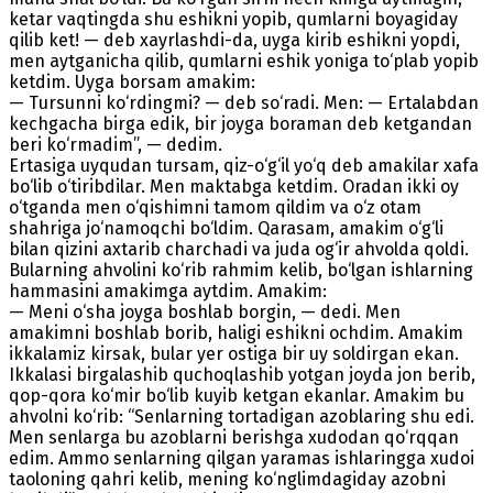
ketar vaqtingda shu eshikni yopib, qumlarni boyagiday
qilib ket! — deb xayrlashdi-da, uyga kirib eshikni yopdi,
men aytganicha qilib, qumlarni eshik yoniga to‘plab yopib
ketdim. Uyga borsam amakim:
— Тursunni ko‘rdingmi? — deb so‘radi. Men: — Ertalabdan
kechgacha birga edik, bir joyga boraman deb ketgandan
beri ko‘rmadim”, — dedim.
Ertasiga uyqudan tursam, qiz-o‘g‘il yo‘q deb amakilar xafa
bo‘lib o‘tiribdilar. Men maktabga ketdim. Oradan ikki oy
o‘tganda men o‘qishimni tamom qildim va o‘z otam
shahriga jo‘namoqchi bo‘ldim. Qarasam, amakim o‘g‘li
bilan qizini axtarib charchadi va juda og‘ir ahvolda qoldi.
Bularning ahvolini ko‘rib rahmim kelib, bo‘lgan ishlarning
hammasini amakimga aytdim. Amakim:
— Meni o‘sha joyga boshlab borgin, — dedi. Men
amakimni boshlab borib, haligi eshikni ochdim. Amakim
ikkalamiz kirsak, bular yer ostiga bir uy soldirgan ekan.
Ikkalasi birgalashib quchoqlashib yotgan joyda jon berib,
qop-qora ko‘mir bo‘lib kuyib ketgan ekanlar. Amakim bu
ahvolni ko‘rib: “Senlarning tortadigan azoblaring shu edi.
Men senlarga bu azoblarni berishga xudodan qo‘rqqan
edim. Ammo senlarning qilgan yaramas ishlaringga xudoi
taoloning qahri kelib, mening ko‘nglimdagiday azobni