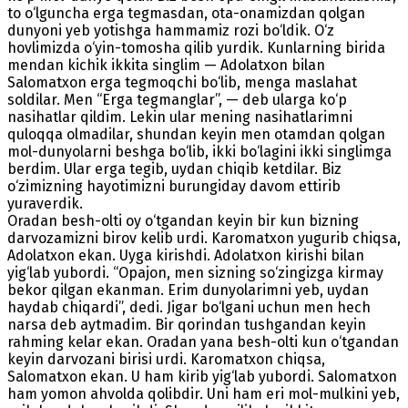
to o‘lguncha erga tegmasdan, ota-onamizdan qolgan
dunyoni yeb yotishga hammamiz rozi bo‘ldik. O‘z
hovlimizda o‘yin-tomosha qilib yurdik. Kunlarning birida
mendan kichik ikkita singlim — Adolatxon bilan
Salomatxon erga tegmoqchi bo‘lib, menga maslahat
soldilar. Men “Erga tegmanglar”, — deb ularga ko‘p
nasihatlar qildim. Lekin ular mening nasihatlarimni
quloqqa olmadilar, shundan keyin men otamdan qolgan
mol-dunyolarni beshga bo‘lib, ikki bo‘lagini ikki singlimga
berdim. Ular erga tegib, uydan chiqib ketdilar. Biz
o‘zimizning hayotimizni burungiday davom ettirib
yuraverdik.
Oradan besh-olti oy o‘tgandan keyin bir kun bizning
darvozamizni birov kelib urdi. Karomatxon yugurib chiqsa,
Adolatxon ekan. Uyga kirishdi. Adolatxon kirishi bilan
yig‘lab yubordi. “Opajon, men sizning so‘zingizga kirmay
bekor qilgan ekanman. Erim dunyolarimni yeb, uydan
haydab chiqardi”, dedi. Jigar bo‘lgani uchun men hech
narsa deb aytmadim. Bir qorindan tushgandan keyin
rahming kelar ekan. Oradan yana besh-olti kun o‘tgandan
keyin darvozani birisi urdi. Karomatxon chiqsa,
Salomatxon ekan. U ham kirib yig‘lab yubordi. Salomatxon
ham yomon ahvolda qolibdir. Uni ham eri mol-mulkini yeb,