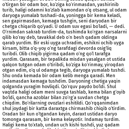
o‘tirgan bir odam bor, ko‘ziga ko‘rinmasdan, yashirinib
turib, haligi odamni ko‘zlab kamondan o‘q otsang, ul odam
daryoga yumalab tushadi-da, yoningga bir kema keladi,
sen gapirmasdan, kemaga tushgin, seni daryodan bir
chetga chiqarib qo‘yadi. U odam suv egasi bo‘ladi, — dedi.
O‘rnimdan sakrab turdim-da, tushimda ko‘rgan narsalarni
qilib ko‘ray deb, tavakkal deb o‘n besh qadam oldinga
qarab yurdim. Bir eski uyga uchradim, eshikni ochib uyga
kirsam, bitta o‘q-yoy o‘ng tarafdagi devorda osig‘liq
turibdi. Olib chiqib yigirma qadam o‘ng qo‘l tarafga
yurdim. Qarasam, bir tepalikda misdan yasalgan ot ustida
qalqon tutgan odam o‘tiribdi, ko‘ziga ko‘rinmay, yiroqdan
otgan edim, o‘q ul odamga tegib, daryoga yumalab tushdi.
Shu onda kemada bir odam kelib menga qaradi. Men
indamasdan kemaga tushdim. Daryoning chetiga yaqin
qolganda yuragim hovliqdi. Qo‘rquv paydo bo‘ldi. Shul
vaqtda haligi odam meni suvga tashlab, kema bilan g‘oyib
bo‘ldi, qancha azoblar bilan zo‘rg‘a suvdan chetga
chiqdim. Bo‘rilarning ovozlari eshitildi. Qo‘rqqanimdan
shul joydagi bir katta daraxtga chirmashib chiqib o‘tirdim.
Oradan bir kun o‘tgandan keyin, daraxt ustidan daryo
tomonga qarasam, bir kema kelayotir. Indamay turdim.
Haligi kema to‘xtab, undan uch kishi tushdi, yuz qadam