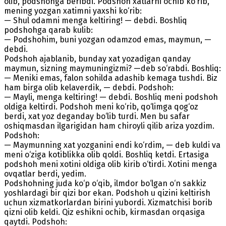
olib, podshohga beribdi. Podshoh xatlarni ochib ko‘rib,
mening yozgan xatimni yaxshi ko‘rib:
— Shul odamni menga keltiring! — debdi. Boshliq
podshohga qarab kulib:
— Podshohim, buni yozgan odamzod emas, maymun, —
debdi.
Podshoh ajablanib, bunday xat yozadigan qanday
maymun, sizning maymuningizmi? —deb so‘rabdi. Boshliq:
— Meniki emas, falon sohilda adashib kemaga tushdi. Biz
ham birga olib kelaverdik, — debdi. Podshoh:
— Mayli, menga keltiring! — debdi. Boshliq meni podshoh
oldiga keltirdi. Podshoh meni ko‘rib, qo‘limga qog‘oz
berdi, xat yoz deganday bo‘lib turdi. Men bu safar
oshiqmasdan ilgarigidan ham chiroyli qilib ariza yozdim.
Podshoh:
— Maymunning xat yozganini endi ko‘rdim, — deb kuldi va
meni o‘ziga kotiblikka olib qoldi. Boshliq ketdi. Ertasiga
podshoh meni xotini oldiga olib kirib o‘tirdi. Xotini menga
ovqatlar berdi, yedim.
Podshohning juda ko‘p o‘qib, ilmdor bo‘lgan o‘n sakkiz
yoshlardagi bir qizi bor ekan. Podshoh u qizini keltirish
uchun xizmatkorlardan birini yubordi. Xizmatchisi borib
qizni olib keldi. Qiz eshikni ochib, kirmasdan orqasiga
qaytdi. Podshoh: