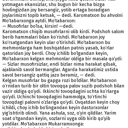
yotmagan ekansizlar, shu bugun bir kecha bizga
hovlingizdan joy bersangiz, yotib ertaga boradigan
joylarimizni topib ketsak, — dedi. Karomatxon bu ahvolni
Mo‘tabarxonga aytdi. Mo‘tabarxon:
— Musofirlar bo‘lsa, kirsin! —dedi.
Karomatxon chiqib musofirlarni olib kirdi. Podshoh salom
berib hammalari bilan ko‘rishdi. Mo‘tabarxon joy
ko‘rsatgandan keyin ular o‘tirishdi. Mo‘tabarxon bu
mehmonlarga ham boshqatdan patnis yasab, ko‘rlar
qatoridan joy berdi. Choy ichilib bo‘lgandan keyin,
Mo‘tabarxon kelgan mehmonlar oldiga bir masala qo‘ydi:
— Sizlar musofirsizlar, endi bizlar nima harakat qilsak,
ajablanib savol bermanglar. Agarda harakatimiz ustida
savol bersangiz qattiq jazo beramiz, — dedi.
Kelgan musofirlar bu gapga rozi bo‘ldilar. Mo‘tabarxon
o‘rnidan turib bir oltin tovoqqa palov suzib podshoh bilan
vazir oldiga qo‘ydi. Ikkinchi tovoqdagini uchta ko‘rlarga
qo‘ydi. Uchinchi tovoqdagini hammolga, to‘rtinchi
tovoqdagi palovni o‘zlariga qo‘ydi. Ovqatdan keyin choy
ichildi, choy ichib bo‘lingandan keyin dasturxonlar
yig‘ishtirib olindi. Yana ashula, soz, o‘yin qildilar. Yarim
soat o‘tgandan keyin, sozlarni uyga olib kirib qo‘yib
yotdilar. Mo‘tabarxon Mukarramxonga: