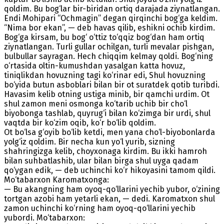
qoldim. Bu bog‘lar bir-biridan ortiq darajada ziynatlangan.
Endi Mohipari “Ochmagin” degan qirqinchi bog‘ga keldim.
“Nima bor ekan”, — deb havas qilib, eshikni ochib kirdim.
Bog‘ga kirsam, bu bog‘ o‘ttiz to‘qqiz bog‘dan ham ortiq
ziynatlangan. Тurli gullar ochilgan, turli mevalar pishgan,
bulbullar sayragan. Hech chiqqim kelmay qoldi. Bog‘ning
o‘rtasida oltin-kumushdan yasalgan katta hovuz,
tiniqlikdan hovuzning tagi ko‘rinar edi, Shul hovuzning
bo‘yida butun asboblari bilan bir ot suratdek qotib turibdi.
Havasim kelib otning ustiga minib, bir qamchi urdim. Ot
shul zamon meni osmonga ko‘tarib uchib bir cho‘l
biyobonga tashlab, quyrug‘i bilan ko‘zimga bir urdi, shul
vaqtda bir ko‘zim oqib, ko‘r bo‘lib qoldim.
Ot bo‘lsa g‘oyib bo‘lib ketdi, men yana cho‘l-biyobonlarda
yolg‘iz qoldim. Bir necha kun yo‘l yurib, sizning
shahringizga kelib, choyxonaga kirdim. Bu ikki hamroh
bilan suhbatlashib, ular bilan birga shul uyga qadam
qo‘ygan edik, — deb uchinchi ko‘r hikoyasini tamom qildi.
Mo‘tabarxon Karomatxonga:
— Bu akangning ham oyoq-qo‘llarini yechib yubor, o‘zining
tortgan azobi ham yetarli ekan, — dedi. Karomatxon shul
zamon uchinchi ko‘rning ham oyoq-qo‘llarini yechib
yubordi. Mo‘tabarxon: