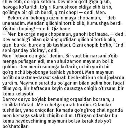
shuv etib, qo‘rqib ketdim. Dev meni qo‘ltig‘iga qisib,
havoga ko‘tarildi, to‘g‘ri Kumushxon oldiga olib kirib,
qo‘limga bir qilich berdi, qizni chop! — dedi. Men:
— Bekordan-bekorga qizni nimaga chopaman, — deb
unamadim. Mendan qilichini tortib olib, Kumushga berdi.
Yigitni choping! —dedi. Qiz ham:
— Men bekorga nega chopaman, gunohi bo‘lmasa, — dedi.
Dev achchig‘i bilan qizning qo‘lidan qilichni tortib olib,
qizni burda-burda qilib tashladi. Qizni chopib bo‘lib, “Endi
seni qanday o‘ldiray”, dedi.
Men “Ixtiyor o‘zingda” dedim. Bir vaqt bir narsani o‘qib
menga puflagan edi, men shul zamon maymun bo‘lib
qoldim. Dev meni osmonga ko‘tarib, uchib yurib bir
qo‘rqinchli biyobonga tashlab yubordi. Men maymun
bo‘lib daraxtma-daraxt sakrab besh-olti kun shul joylarda
yurdim. Maymun suratida bo‘lganim bilan aqlim bor, faqat
tilim yo‘q. Bir haftadan keyin daraxtga chiqib o‘tirsam, bir
kema kelayotir.
Darrov daryo bo‘ylab kemaning orqasidan borsam, u
sohilda to‘xtadi. Men chetga qarab turdim. Odamlar
tushdilar, yana chiqdilar. Kemada qo‘ng‘iroq chalinganda
men kemaga sakrab chiqib oldim. O‘tirgan odamlar bu
kema haydovchining maymuni bo‘lsa kerak deb yo‘l
bo‘shatdilar.