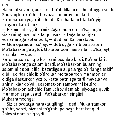
dedi.
Hammol sevinib, xursand bo‘lib tillalarni cho‘ntagiga soldi.
Shu vaqtda ko‘cha darvozasini birov taqillatdi.
Karomatxon yugurib chiqdi. Ko‘chada uchta ko‘r yigit
turgan ekan. Ular:
— Biz musofir yigitlarmiz. Agar mumkin bo‘lsa, bugun
sizlarning hovlingizda qo‘nsak, ertaga boradigan
yerlarimizga ketar edik, — dedilar. Karomatxon:
— Men opamdan so‘ray, — deb uyga kirib bu so‘zlarni
Mo‘tabarxonga aytdi. Mo‘tabarxon musofirlar bo‘lsa, ayt,
kirsinlar! — dedi.
Karomatxon chiqib ko‘rlarni boshlab kirdi. Ko‘rlar kirib
Mo‘tabarxonga salom berdi. Mo‘tabarxon bularning
salomini qabul qilib, bezatilgan supalarga o‘tirishga taklif
qildi. Ko‘rlar chiqib o‘tirdilar. Mo‘tabarxon mehmonlar
oldiga dasturxon yozib, katta patnisga turli mevalar va
shirinliklar qo‘ydi. Karomatxon samovarni keltirdi.
Mo‘tabarxon achchiq famil choy damlab, piyolaga quyib
mehmonlarga uzatdi. Mo‘tabarxon singlisi
Mukarramxonga:
— Sizlar ovqatga harakat qiling! — dedi. Mukarramxon
go‘sht, sabzi, piyozni to‘g‘rab, palovga harakat qildi.
Palovni damlab qo‘ydi.