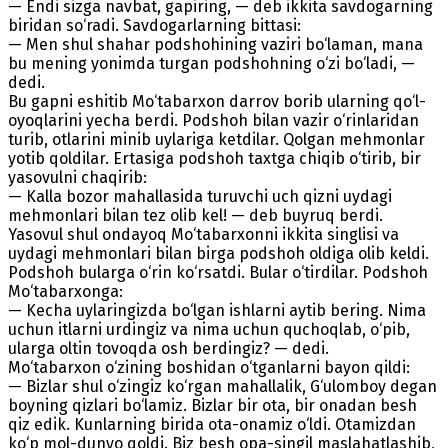
— Endi sizga navbat, gapiring, — deb ikkita savdogarning
biridan so‘radi. Savdogarlarning bittasi:
— Men shul shahar podshohining vaziri bo‘laman, mana
bu mening yonimda turgan podshohning o‘zi bo‘ladi, —
dedi.
Bu gapni eshitib Mo‘tabarxon darrov borib ularning qo‘l-
oyoqlarini yecha berdi. Podshoh bilan vazir o‘rinlaridan
turib, otlarini minib uylariga ketdilar. Qolgan mehmonlar
yotib qoldilar. Ertasiga podshoh taxtga chiqib o‘tirib, bir
yasovulni chaqirib:
— Kalla bozor mahallasida turuvchi uch qizni uydagi
mehmonlari bilan tez olib kel! — deb buyruq berdi.
Yasovul shul ondayoq Mo‘tabarxonni ikkita singlisi va
uydagi mehmonlari bilan birga podshoh oldiga olib keldi.
Podshoh bularga o‘rin ko‘rsatdi. Bular o‘tirdilar. Podshoh
Mo‘tabarxonga:
— Kecha uylaringizda bo‘lgan ishlarni aytib bering. Nima
uchun itlarni urdingiz va nima uchun quchoqlab, o‘pib,
ularga oltin tovoqda osh berdingiz? — dedi.
Mo‘tabarxon o‘zining boshidan o‘tganlarni bayon qildi:
— Bizlar shul o‘zingiz ko‘rgan mahallalik, G‘ulomboy degan
boyning qizlari bo‘lamiz. Bizlar bir ota, bir onadan besh
qiz edik. Kunlarning birida ota-onamiz o‘ldi. Otamizdan
ko‘p mol-dunyo qoldi. Biz besh opa-singil maslahatlashib,