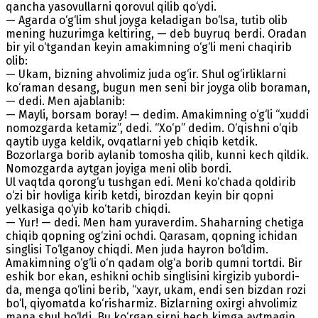
qancha yasovullarni qorovul qilib qo‘ydi.
— Agarda o‘g‘lim shul joyga keladigan bo‘lsa, tutib olib
mening huzurimga keltiring, — deb buyruq berdi. Oradan
bir yil o‘tgandan keyin amakimning o‘g‘li meni chaqirib
olib:
— Ukam, bizning ahvolimiz juda og‘ir. Shul og‘irliklarni
ko‘raman desang, bugun men seni bir joyga olib boraman,
— dedi. Men ajablanib:
— Mayli, borsam boray! — dedim. Amakimning o‘g‘li “xuddi
nomozgarda ketamiz”, dedi. “Xo‘p” dedim. O‘qishni o‘qib
qaytib uyga keldik, ovqatlarni yeb chiqib ketdik.
Bozorlarga borib aylanib tomosha qilib, kunni kech qildik.
Nomozgarda aytgan joyiga meni olib bordi.
Ul vaqtda qorong‘u tushgan edi. Meni ko‘chada qoldirib
o‘zi bir hovliga kirib ketdi, birozdan keyin bir qopni
yelkasiga qo‘yib ko‘tarib chiqdi.
— Yur! — dedi. Men ham yuraverdim. Shaharning chetiga
chiqib qopning og‘zini ochdi. Qarasam, qopning ichidan
singlisi Тo‘lganoy chiqdi. Men juda hayron bo‘ldim.
Amakimning o‘g‘li o‘n qadam olg‘a borib qumni tortdi. Bir
eshik bor ekan, eshikni ochib singlisini kirgizib yubordi-
da, menga qo‘lini berib, “xayr, ukam, endi sen bizdan rozi
bo‘l, qiyomatda ko‘risharmiz. Bizlarning oxirgi ahvolimiz
mana shul bo‘ldi. Bu ko‘rgan sirni hech kimga aytmagin,