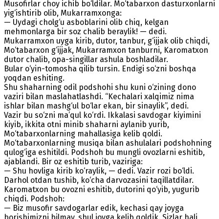
Musofirlar choy ichib bo‘ldilar. Mo‘tabarxon dasturxonlarni
yig‘ishtirib olib, Mukarramxonga:
— Uydagi cholg‘u asboblarini olib chiq, kelgan
mehmonlarga bir soz chalib beraylik! — dedi.
Mukarramxon uyga kirib, dutor, tanbur, g‘ijjak olib chiqdi,
Mo‘tabarxon g‘ijjak, Mukarramxon tanburni, Karomatxon
dutor chalib, opa-singillar ashula boshladilar.
Bular o‘yin-tomosha qilib tursin. Endigi so‘zni boshqa
yoqdan eshiting.
Shu shaharning odil podshohi shu kuni o‘zining dono
vaziri bilan maslahatlashdi. “Kechalari xalqimiz nima
ishlar bilan mashg‘ul bo‘lar ekan, bir sinaylik”, dedi.
Vazir bu so‘zni ma’qul ko‘rdi. Ikkalasi savdogar kiyimini
kiyib, ikkita otni minib shaharni aylanib yurib,
Mo‘tabarxonlarning mahallasiga kelib qoldi.
Mo‘tabarxonlarning musiqa bilan ashulalari podshohning
qulog‘iga eshitildi. Podshoh bu mungli ovozlarni eshitib,
ajablandi. Bir oz eshitib turib, vaziriga:
— Shu hovliga kirib ko‘raylik, — dedi. Vazir rozi bo‘ldi.
Darhol otdan tushib, ko‘cha darvozasini taqillatdilar.
Karomatxon bu ovozni eshitib, dutorini qo‘yib, yugurib
chiqdi. Podshoh:
— Biz musofir savdogarlar edik, kechasi qay joyga
borishimizni bilmay, shul joyga kelib qoldik. Sizlar hali