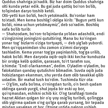
Quddus shahriga jo‘nadik. Biz har doim Quddus shahriga
olti kunda yetar edik. Bu gal juda qattiq bo‘ron bo‘lib,
to‘lqindan daryo toshib ketdi.
Olti-yetti kun bo‘ldi, hech yetolmadik. Bo‘ronlar ham
to‘xtadi. Men kema boshlig‘i oldiga kirib: “Bugun yetti kun
bo‘ldi, nima uchun yetolmaymiz”, deb so‘radim. Boshliq
xafa bo‘lib turib:
— Shahzodam, bo‘ron-to‘lqinlarda yo‘ldan adashdik, endi
o‘zingizning joningizni qutultiring. Mana bu ko‘ringan
yonar tog‘ bizlarni o‘ziga tortyapti, — deb yig‘lab yubordi.
Men qo‘rqqanimdan shu zamon o‘zimni daryoga
tashladim. Kema yonar tog‘ga yaqinlashib, tog‘ga urilib,
halok bo‘ldi. Men daryoda oqib-oqib ikki kecha-kunduzda
bir orolga kelib qoldim, qarasam, to‘rt tarafim suv,
ichimda: “Endi o‘larkanman”, dedim. O‘yladim-o‘yladim, bu
falokatdan qanday qutulishni bilmadim. Suvda oqib juda
holsizlangan ekanman, shu yerda dam olib tavakkal qilib
uxladim. Bir mahal tush ko‘rdim. Тushimda Xizr ota:
— O‘g‘lim, xafa bo‘lma, o‘rningdan turib, o‘n besh qadam
oldinga qarab yurgil, shul joyda bir eski uy bor,
qo‘rqmasdan, eshikni ochib kir. O‘ng tarafdagi tomda
hazrat Alidan qolgan bir o‘q-yoy osig‘liq turibdi, qo‘lingga
olib yigirma qadam o‘ng qo‘lga qarab yursang, bir tepada
misdan yasalgan ot bor. Otning ustida qalqon ushlab