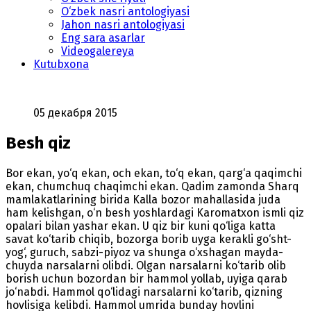
O‘zbek nasri antologiyasi
Jahon nasri antologiyasi
Eng sara asarlar
Videogalereya
Kutubxona
05 декабря 2015
Besh qiz
Bor ekan, yo‘q ekan, och ekan, to‘q ekan, qarg‘a qaqimchi
ekan, chumchuq chaqimchi ekan. Qadim zamonda Sharq
mamlakatlarining birida Kalla bozor mahallasida juda
ham kelishgan, o‘n besh yoshlardagi Karomatxon ismli qiz
opalari bilan yashar ekan. U qiz bir kuni qo‘liga katta
savat ko‘tarib chiqib, bozorga borib uyga kerakli go‘sht-
yog‘, guruch, sabzi-piyoz va shunga o‘xshagan mayda-
chuyda narsalarni olibdi. Olgan narsalarni ko‘tarib olib
borish uchun bozordan bir hammol yollab, uyiga qarab
jo‘nabdi. Hammol qo‘lidagi narsalarni ko‘tarib, qizning
hovlisiga kelibdi. Hammol umrida bunday hovlini