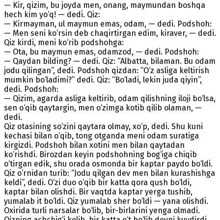
— Kir, qizim, bu joyda men, onang, maymundan boshqa
hech kim yo‘q! — dedi. Qiz:
— Kirmayman, ul maymun emas, odam, — dedi. Podshoh:
— Men seni ko‘rsin deb chaqirtirgan edim, kiraver, — dedi.
Qiz kirdi, meni ko‘rib podshohga:
— Ota, bu maymun emas, odamzod, — dedi. Podshoh:
— Qaydan bilding? — dedi. Qiz: “Albatta, bilaman. Bu odam
jodu qilingan”, dedi. Podshoh qizdan: “O‘z asliga keltirish
mumkin bo‘ladimi?” dedi. Qiz: “Bo‘ladi, lekin juda qiyin”,
dedi. Podshoh:
— Qizim, agarda asliga keltirib, odam qilishning iloji bo‘lsa,
sen o‘qib qaytargin, men o‘zimga kotib qilib olaman, —
dedi.
Qiz otasining so‘zini qaytara olmay, xo‘p, dedi. Shu kuni
kechasi bilan o‘qib, tong otganda meni odam suratiga
kirgizdi. Podshoh bilan xotini men bilan qaytadan
ko‘rishdi. Birozdan keyin podshohning bog‘iga chiqib
o‘tirgan edik, shu orada osmonda bir kaptar paydo bo‘ldi.
Qiz o‘rnidan turib: “Jodu qilgan dev men bilan kurashishga
keldi”, dedi. O‘zi duo o‘qib bir katta qora qush bo‘ldi,
kaptar bilan olishdi. Bir vaqtda kaptar yerga tushib,
yumalab it bo‘ldi. Qiz yumalab sher bo‘ldi — yana olishdi.
Oxirida turli narsalar bo‘lib, bir-birlarini yenga olmadi.
Qizning achchig‘i kelib, bir katta o‘t bo‘lib devni kuydirdi.