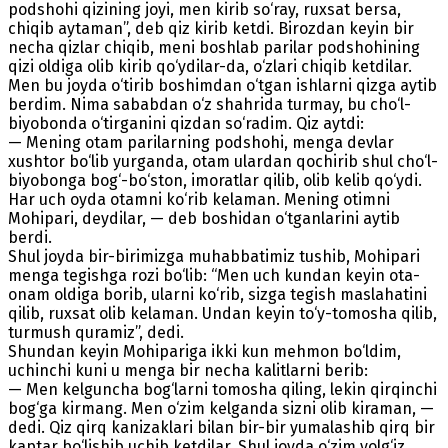
podshohi qizining joyi, men kirib so‘ray, ruxsat bersa,
chiqib aytaman”, deb qiz kirib ketdi. Birozdan keyin bir
necha qizlar chiqib, meni boshlab parilar podshohining
qizi oldiga olib kirib qo‘ydilar-da, o‘zlari chiqib ketdilar.
Men bu joyda o‘tirib boshimdan o‘tgan ishlarni qizga aytib
berdim. Nima sababdan o‘z shahrida turmay, bu cho‘l-
biyobonda o‘tirganini qizdan so‘radim. Qiz aytdi:
— Mening otam parilarning podshohi, menga devlar
xushtor bo‘lib yurganda, otam ulardan qochirib shul cho‘l-
biyobonga bog‘-bo‘ston, imoratlar qilib, olib kelib qo‘ydi.
Har uch oyda otamni ko‘rib kelaman. Mening otimni
Mohipari, deydilar, — deb boshidan o‘tganlarini aytib
berdi.
Shul joyda bir-birimizga muhabbatimiz tushib, Mohipari
menga tegishga rozi bo‘lib: “Men uch kundan keyin ota-
onam oldiga borib, ularni ko‘rib, sizga tegish maslahatini
qilib, ruxsat olib kelaman. Undan keyin to‘y-tomosha qilib,
turmush quramiz”, dedi.
Shundan keyin Mohipariga ikki kun mehmon bo‘ldim,
uchinchi kuni u menga bir necha kalitlarni berib:
— Men kelguncha bog‘larni tomosha qiling, lekin qirqinchi
bog‘ga kirmang. Men o‘zim kelganda sizni olib kiraman, —
dedi. Qiz qirq kanizaklari bilan bir-bir yumalashib qirq bir
kaptar bo‘lishib uchib ketdilar. Shul joyda o‘zim yolg‘iz