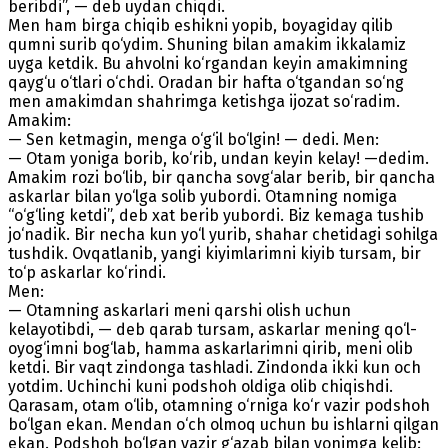
beribdi”, — deb uydan chiqdi.
Men ham birga chiqib eshikni yopib, boyagiday qilib
qumni surib qo‘ydim. Shuning bilan amakim ikkalamiz
uyga ketdik. Bu ahvolni ko‘rgandan keyin amakimning
qayg‘u o‘tlari o‘chdi. Oradan bir hafta o‘tgandan so‘ng
men amakimdan shahrimga ketishga ijozat so‘radim.
Amakim:
— Sen ketmagin, menga o‘g‘il bo‘lgin! — dedi. Men:
— Otam yoniga borib, ko‘rib, undan keyin kelay! —dedim.
Amakim rozi bo‘lib, bir qancha sovg‘alar berib, bir qancha
askarlar bilan yo‘lga solib yubordi. Otamning nomiga
“o‘g‘ling ketdi”, deb xat berib yubordi. Biz kemaga tushib
jo‘nadik. Bir necha kun yo‘l yurib, shahar chetidagi sohilga
tushdik. Ovqatlanib, yangi kiyimlarimni kiyib tursam, bir
to‘p askarlar ko‘rindi.
Men:
— Otamning askarlari meni qarshi olish uchun
kelayotibdi, — deb qarab tursam, askarlar mening qo‘l-
oyog‘imni bog‘lab, hamma askarlarimni qirib, meni olib
ketdi. Bir vaqt zindonga tashladi. Zindonda ikki kun och
yotdim. Uchinchi kuni podshoh oldiga olib chiqishdi.
Qarasam, otam o‘lib, otamning o‘rniga ko‘r vazir podshoh
bo‘lgan ekan. Mendan o‘ch olmoq uchun bu ishlarni qilgan
ekan. Podshoh bo‘lgan vazir g‘azab bilan yonimga kelib: