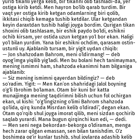
yurib tikanli yerga kelib, bir tikanni olib tashladi-da, yer
ostiga kirib ketdi. Men hayron bo‘lib qarab turdim. Bir
vaqt yer ostiga kirib ketgan odamlarning biri qolib,
ikkitasi chiqib kemaga tushib ketdilar. Ular ketgandan
keyin daraxtdan tushib haligi joyga bordim. Qurigan tikan
shoxini olib tashlasam, bir eshik paydo bo‘ldi, eshikni
ochib kirsam, yer ostida uzun ketgan yo‘l bor ekan. Haligi
yo‘l bilan yurdim. Yana bir eshikni ochdim, qarasam ostin-
ustunli uy. Ajablanib tursam, bir yigit uydan chiqib:
— Jon shahzodam Bahrom, meni o‘ldirmang! — deb
oyog‘imga yiqilib yig‘ladi. Men bu bolani hech tanimayman,
mening ismimni ham, shahzoda ekanimni ham bilganiga
ajablanib:
— Siz mening ismimni qayerdan bildingiz? — deb
so‘radim. Yigit: — Men Kan’on shahridagi Jalol boyning
o‘g‘li Ibrohim bo‘laman. Otam bir kuni bir katta
munajjimga mening taqdirimni bilish uchun fol ochirgan
ekan, ul kishi: “o‘g‘lingizning o‘limi Bahrom shahzoda
qo‘lida, qirq kunda Misrdan kelib o‘ldiradi”, degan ekan.
Otam qo‘rqib shul joyga imorat qilib, meni sizdan qochirib
saqlab yurardi. Mana bugun qirqinchi kun edi, — dedi.
— Men seni nega bekordan-bekorga o‘ldiraman, menga
hech zarar qilgan emassan, sen bilan tanishdim. O‘z
boshimga og‘ir kunlar tushib, shul joylarga adashib kelib