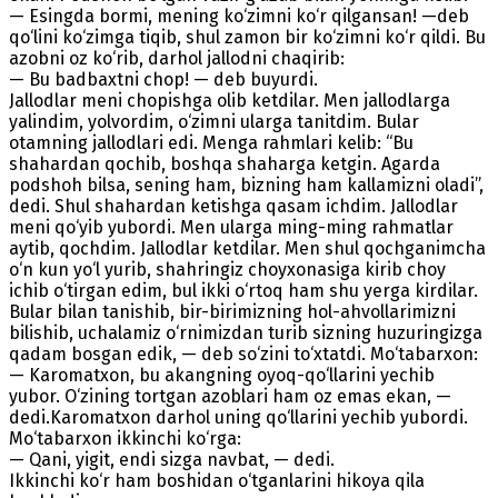
— Esingda bormi, mening ko‘zimni ko‘r qilgansan! —deb
qo‘lini ko‘zimga tiqib, shul zamon bir ko‘zimni ko‘r qildi. Bu
azobni oz ko‘rib, darhol jallodni chaqirib:
— Bu badbaxtni chop! — deb buyurdi.
Jallodlar meni chopishga olib ketdilar. Men jallodlarga
yalindim, yolvordim, o‘zimni ularga tanitdim. Bular
otamning jallodlari edi. Menga rahmlari kelib: “Bu
shahardan qochib, boshqa shaharga ketgin. Agarda
podshoh bilsa, sening ham, bizning ham kallamizni oladi”,
dedi. Shul shahardan ketishga qasam ichdim. Jallodlar
meni qo‘yib yubordi. Men ularga ming-ming rahmatlar
aytib, qochdim. Jallodlar ketdilar. Men shul qochganimcha
o‘n kun yo‘l yurib, shahringiz choyxonasiga kirib choy
ichib o‘tirgan edim, bul ikki o‘rtoq ham shu yerga kirdilar.
Bular bilan tanishib, bir-birimizning hol-ahvollarimizni
bilishib, uchalamiz o‘rnimizdan turib sizning huzuringizga
qadam bosgan edik, — deb so‘zini to‘xtatdi. Mo‘tabarxon:
— Karomatxon, bu akangning oyoq-qo‘llarini yechib
yubor. O‘zining tortgan azoblari ham oz emas ekan, —
dedi.Karomatxon darhol uning qo‘llarini yechib yubordi.
Mo‘tabarxon ikkinchi ko‘rga:
— Qani, yigit, endi sizga navbat, — dedi.
Ikkinchi ko‘r ham boshidan o‘tganlarini hikoya qila