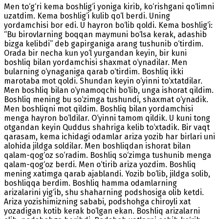
Men to‘g‘ri kema boshlig‘i yoniga kirib, ko‘rishgani qo‘limni
uzatdim. Kema boshlig‘i kulib qo‘l berdi. Uning
yordamchisi bor edi. U hayron bo‘lib qoldi. Kema boshlig‘i:
“Bu birovlarning boqqan maymuni bo‘lsa kerak, adashib
bizga kelibdi” deb gapirganiga arang tushunib o‘tirdim.
Orada bir necha kun yo‘l yurgandan keyin, bir kuni
boshliq bilan yordamchisi shaxmat o‘ynadilar. Men
bularning o‘ynaganiga qarab o‘tirdim. Boshliq ikki
marotaba mot qoldi. Shundan keyin o‘yinni to‘xtatdilar.
Men boshliq bilan o‘ynamoqchi bo‘lib, unga ishorat qildim.
Boshliq mening bu so‘zimga tushundi, shaxmat o‘ynadik.
Men boshliqni mot qildim. Boshliq bilan yordamchisi
menga hayron bo‘ldilar. O‘yinni tamom qildik. U kuni tong
otgandan keyin Quddus shahriga kelib to‘xtadik. Bir vaqt
qarasam, kema ichidagi odamlar ariza yozib har birlari uni
alohida jildga soldilar. Men boshliqdan ishorat bilan
qalam-qog‘oz so‘radim. Boshliq so‘zimga tushunib menga
qalam-qog‘oz berdi. Men o‘tirib ariza yozdim. Boshliq
mening xatimga qarab ajablandi. Yozib bo‘lib, jildga solib,
boshliqqa berdim. Boshliq hamma odamlarning
arizalarini yig‘ib, shu shaharning podshosiga olib ketdi.
Ariza yozishimizning sababi, podshohga chiroyli xat
yozadigan kotib kerak bo‘lgan ekan. Boshliq arizalarni