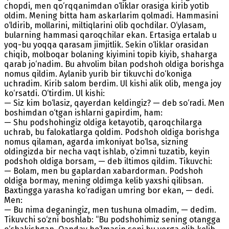
chopdi, men qo‘rqqanimdan o‘liklar orasiga kirib yotib
oldim. Mening bitta ham askarlarim qolmadi. Hammasini
o‘ldirib, mollarini, miltiqlarini olib qochdilar. O‘ylasam,
bularning hammasi qaroqchilar ekan. Ertasiga ertalab u
yoq-bu yoqqa qarasam jimjitlik. Sekin o‘liklar orasidan
chiqib, molboqar bolaning kiyimini topib kiyib, shaharga
qarab jo‘nadim. Bu ahvolim bilan podshoh oldiga borishga
nomus qildim. Aylanib yurib bir tikuvchi do‘koniga
uchradim. Kirib salom berdim. Ul kishi alik olib, menga joy
ko‘rsatdi. O‘tirdim. Ul kishi:
— Siz kim bo‘lasiz, qayerdan keldingiz? — deb so‘radi. Men
boshimdan o‘tgan ishlarni gapirdim, ham:
— Shu podshohingiz oldiga ketayotib, qaroqchilarga
uchrab, bu falokatlarga qoldim. Podshoh oldiga borishga
nomus qilaman, agarda imkoniyat bo‘lsa, sizning
oldingizda bir necha vaqt ishlab, o‘zimni tuzatib, keyin
podshoh oldiga borsam, — deb iltimos qildim. Tikuvchi:
— Bolam, men bu gaplardan xabardorman. Podshoh
oldiga bormay, mening oldimga kelib yaxshi qilibsan.
Baxtingga yarasha ko‘radigan umring bor ekan, — dedi.
Men:
— Bu nima deganingiz, men tushuna olmadim, — dedim.
Tikuvchi so‘zni boshlab: “Bu podshohimiz sening otangga