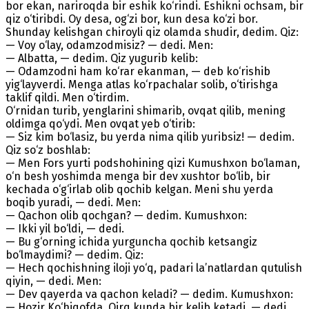
bor ekan, nariroqda bir eshik ko‘rindi. Eshikni ochsam, bir
qiz o‘tiribdi. Oy desa, og‘zi bor, kun desa ko‘zi bor.
Shunday kelishgan chiroyli qiz olamda shudir, dedim. Qiz:
— Voy o‘lay, odamzodmisiz? — dedi. Men:
— Albatta, — dedim. Qiz yugurib kelib:
— Odamzodni ham ko‘rar ekanman, — deb ko‘rishib
yig‘layverdi. Menga atlas ko‘rpachalar solib, o‘tirishga
taklif qildi. Men o‘tirdim.
O‘rnidan turib, yenglarini shimarib, ovqat qilib, mening
oldimga qo‘ydi. Men ovqat yeb o‘tirib:
— Siz kim bo‘lasiz, bu yerda nima qilib yuribsiz! — dedim.
Qiz so‘z boshlab:
— Men Fors yurti podshohining qizi Kumushxon bo‘laman,
o‘n besh yoshimda menga bir dev xushtor bo‘lib, bir
kechada o‘g‘irlab olib qochib kelgan. Meni shu yerda
boqib yuradi, — dedi. Men:
— Qachon olib qochgan? — dedim. Kumushxon:
— Ikki yil bo‘ldi, — dedi.
— Bu g‘orning ichida yurguncha qochib ketsangiz
bo‘lmaydimi? — dedim. Qiz:
— Hech qochishning iloji yo‘q, padari la’natlardan qutulish
qiyin, — dedi. Men:
— Dev qayerda va qachon keladi? — dedim. Kumushxon:
— Hozir Ko‘hiqofda. Qirq kunda bir kelib ketadi, — dedi.