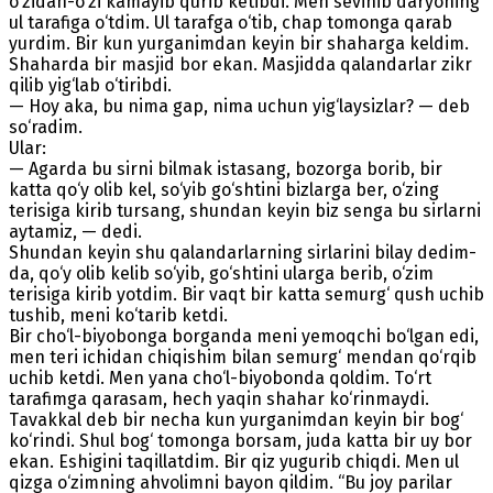
o‘zidan-o‘zi kamayib qurib ketibdi. Men sevinib daryoning
ul tarafiga o‘tdim. Ul tarafga o‘tib, chap tomonga qarab
yurdim. Bir kun yurganimdan keyin bir shaharga keldim.
Shaharda bir masjid bor ekan. Masjidda qalandarlar zikr
qilib yig‘lab o‘tiribdi.
— Hoy aka, bu nima gap, nima uchun yig‘laysizlar? — deb
so‘radim.
Ular:
— Agarda bu sirni bilmak istasang, bozorga borib, bir
katta qo‘y olib kel, so‘yib go‘shtini bizlarga ber, o‘zing
terisiga kirib tursang, shundan keyin biz senga bu sirlarni
aytamiz, — dedi.
Shundan keyin shu qalandarlarning sirlarini bilay dedim-
da, qo‘y olib kelib so‘yib, go‘shtini ularga berib, o‘zim
terisiga kirib yotdim. Bir vaqt bir katta semurg‘ qush uchib
tushib, meni ko‘tarib ketdi.
Bir cho‘l-biyobonga borganda meni yemoqchi bo‘lgan edi,
men teri ichidan chiqishim bilan semurg‘ mendan qo‘rqib
uchib ketdi. Men yana cho‘l-biyobonda qoldim. Тo‘rt
tarafimga qarasam, hech yaqin shahar ko‘rinmaydi.
Тavakkal deb bir necha kun yurganimdan keyin bir bog‘
ko‘rindi. Shul bog‘ tomonga borsam, juda katta bir uy bor
ekan. Eshigini taqillatdim. Bir qiz yugurib chiqdi. Men ul
qizga o‘zimning ahvolimni bayon qildim. “Bu joy parilar