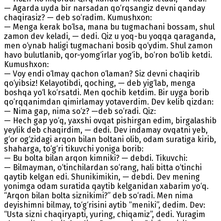
— Agarda uyda bir narsadan qo‘rqsangiz devni qanday
chaqirasiz? — deb so‘radim. Kumushxon:
— Menga kerak bo‘lsa, mana bu tugmachani bossam, shul
zamon dev keladi, — dedi. Qiz u yoq-bu yoqqa qaraganda,
men o‘ynab haligi tugmachani bosib qo‘ydim. Shul zamon
havo bulutlanib, qor-yomg‘irlar yog‘ib, bo‘ron bo‘lib ketdi.
Kumushxon:
— Voy endi o‘lmay qachon o‘laman? Siz devni chaqirib
qo‘yibsiz! Kelayotibdi, qoching, — deb yig‘lab, menga
boshqa yo‘l ko‘rsatdi. Men qochib ketdim. Bir uyga borib
qo‘rqqanimdan qimirlamay yotaverdim. Dev kelib qizdan:
— Nima gap, nima so‘z? —deb so‘radi. Qiz:
— Hech gap yo‘q, yaxshi ovqat pishirgan edim, birgalashib
yeylik deb chaqirdim, — dedi. Dev indamay ovqatni yeb,
g‘or og‘zidagi arqon bilan boltani olib, odam suratiga kirib,
shaharga, to‘g‘ri tikuvchi yoniga borib:
— Bu bolta bilan arqon kimniki? — debdi. Tikuvchi:
— Bilmayman, o‘tinchilardan so‘rang, hali bitta o‘tinchi
qaytib kelgan edi. Shunikimikin, — debdi. Dev mening
yonimga odam suratida qaytib kelganidan xabarim yo‘q.
“Arqon bilan bolta siznikimi?” deb so‘radi. Men nima
deyishimni bilmay, to‘g‘risini aytib “meniki”, dedim. Dev:
“Usta sizni chaqiryapti, yuring, chiqamiz”, dedi. Yuragim