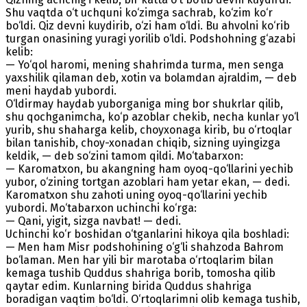
Shu vaqtda o‘t uchquni ko‘zimga sachrab, ko‘zim ko‘r
bo‘ldi. Qiz devni kuydirib, o‘zi ham o‘ldi. Bu ahvolni ko‘rib
turgan onasining yuragi yorilib o‘ldi. Podshohning g‘azabi
kelib:
— Yo‘qol haromi, mening shahrimda turma, men senga
yaxshilik qilaman deb, xotin va bolamdan ajraldim, — deb
meni haydab yubordi.
O‘ldirmay haydab yuborganiga ming bor shukrlar qilib,
shu qochganimcha, ko‘p azoblar chekib, necha kunlar yo‘l
yurib, shu shaharga kelib, choyxonaga kirib, bu o‘rtoqlar
bilan tanishib, choy-xonadan chiqib, sizning uyingizga
keldik, — deb so‘zini tamom qildi. Mo‘tabarxon:
— Karomatxon, bu akangning ham oyoq-qo‘llarini yechib
yubor, o‘zining tortgan azoblari ham yetar ekan, — dedi.
Karomatxon shu zahoti uning oyoq-qo‘llarini yechib
yubordi. Mo‘tabarxon uchinchi ko‘rga:
— Qani, yigit, sizga navbat! — dedi.
Uchinchi ko‘r boshidan o‘tganlarini hikoya qila boshladi:
— Men ham Misr podshohining o‘g‘li shahzoda Bahrom
bo‘laman. Men har yili bir marotaba o‘rtoqlarim bilan
kemaga tushib Quddus shahriga borib, tomosha qilib
qaytar edim. Kunlarning birida Quddus shahriga
boradigan vaqtim bo‘ldi. O‘rtoqlarimni olib kemaga tushib,