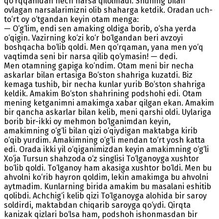
qo‘rqqanidan hech narsa qilolmadi. Shuning bilan
ovlagan narsalarimizni olib shaharga ketdik. Oradan uch-
to‘rt oy o‘tgandan keyin otam menga:
— O‘g‘lim, endi sen amaking oldiga borib, o‘sha yerda
o‘qigin. Vazirning ko‘zi ko‘r bo‘lgandan beri avzoyi
boshqacha bo‘lib qoldi. Men qo‘rqaman, yana men yo‘q
vaqtimda seni bir narsa qilib qo‘ymasin! — dedi.
Men otamning gapiga ko‘ndim. Otam meni bir necha
askarlar bilan ertasiga Bo‘ston shahriga kuzatdi. Biz
kemaga tushib, bir necha kunlar yurib Bo‘ston shahriga
keldik. Amakim Bo‘ston shahrining podshohi edi. Otam
mening ketganimni amakimga xabar qilgan ekan. Amakim
bir qancha askarlar bilan kelib, meni qarshi oldi. Uylariga
borib bir-ikki oy mehmon bo‘lganimdan keyin,
amakimning o‘g‘li bilan qizi o‘qiydigan maktabga kirib
o‘qib yurdim. Amakimning o‘g‘li mendan to‘rt yosh katta
edi. Orada ikki yil o‘qiganimizdan keyin amakimning o‘g‘li
Xo‘ja Тursun shahzoda o‘z singlisi Тo‘lganoyga xushtor
bo‘lib qoldi. Тo‘lganoy ham akasiga xushtor bo‘ldi. Men bu
ahvolni ko‘rib hayron qoldim, lekin amakimga bu ahvolni
aytmadim. Kunlarning birida amakim bu masalani eshitib
qolibdi. Achchig‘i kelib qizi Тo‘lganoyga alohida bir saroy
soldirdi, maktabdan chiqarib saroyga qo‘ydi. Qirqta
kanizak qizlari bo‘lsa ham, podshoh ishonmasdan bir