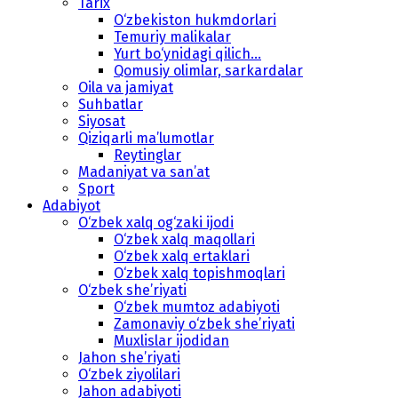
Tarix
O‘zbekiston hukmdorlari
Temuriy malikalar
Yurt bo‘ynidagi qilich...
Qomusiy olimlar, sarkardalar
Oila va jamiyat
Suhbatlar
Siyosat
Qiziqarli ma’lumotlar
Reytinglar
Madaniyat va san’at
Sport
Adabiyot
O‘zbek xalq og‘zaki ijodi
O‘zbek xalq maqollari
O‘zbek xalq ertaklari
O‘zbek xalq topishmoqlari
O‘zbek she’riyati
O‘zbek mumtoz adabiyoti
Zamonaviy o‘zbek she’riyati
Muxlislar ijodidan
Jahon she’riyati
O‘zbek ziyolilari
Jahon adabiyoti