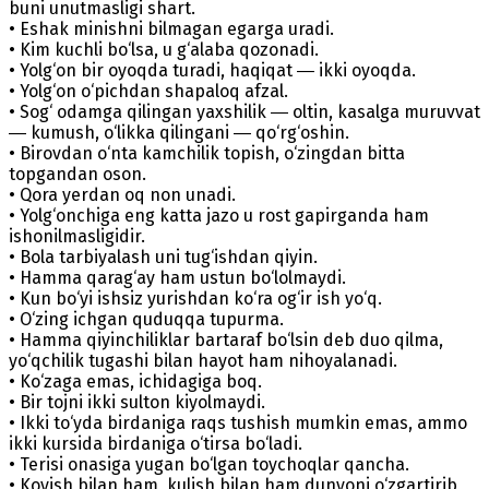
buni unutmasligi shart.
• Eshak minishni bilmagan egarga uradi.
• Kim kuchli bo‘lsa, u g‘alaba qozonadi.
• Yolg‘on bir oyoqda turadi, haqiqat ― ikki oyoqda.
• Yolg‘on o‘pichdan shapaloq afzal.
• Sog‘ odamga qilingan yaxshilik ― oltin, kasalga muruvvat
― kumush, o‘likka qilingani ― qo‘rg‘oshin.
• Birovdan o‘nta kamchilik topish, o‘zingdan bitta
topgandan oson.
• Qora yerdan oq non unadi.
• Yolg‘onchiga eng katta jazo u rost gapirganda ham
ishonilmasligidir.
• Bola tarbiyalash uni tug‘ishdan qiyin.
• Hamma qarag‘ay ham ustun bo‘lolmaydi.
• Kun bo‘yi ishsiz yurishdan ko‘ra og‘ir ish yo‘q.
• O‘zing ichgan quduqqa tupurma.
• Hamma qiyinchiliklar bartaraf bo‘lsin deb duo qilma,
yo‘qchilik tugashi bilan hayot ham nihoyalanadi.
• Ko‘zaga emas, ichidagiga boq.
• Bir tojni ikki sulton kiyolmaydi.
• Ikki to‘yda birdaniga raqs tushish mumkin emas, ammo
ikki kursida birdaniga o‘tirsa bo‘ladi.
• Terisi onasiga yugan bo‘lgan toychoqlar qancha.
• Koyish bilan ham, kulish bilan ham dunyoni o‘zgartirib