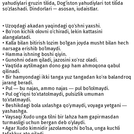
yahudiylari gruzin tilida, Dog‘iston yahudiylari tot tilida
so‘zlashadi. Dindorlari — asosan, iudaistlar.
• Uzoqdagi akadan yaqindagi qo‘shni yaxshi.
• Bo‘ron kichik olovni o‘chiradi, lekin kattasini
alangalatadi.
• Kalla bilan bitirish lozim bo‘lgan joyda musht bilan hech
narsaga erishib bo‘lmaydi.
• Hamma ishning boshi qiyin.
• Gunohni odam qiladi, jazosini xo‘roz oladi.
• Vaqtida aytilmagan dono gap ham ahmoqona qabul
qilinadi.
• Bir hamyondagi ikki tanga yuz tangadan ko‘ra balandroq
jarang beradi.
• Pul ― bu najas, ammo najas ― pul bo‘lolmaydi.
• Pul og‘riqni to‘xtatolmaydi, pulsizlik umuman
to‘xtatmaydi.
• Beshikdagi bola uxlashga qo‘ymaydi, voyaga yetgani ―
yashashga.
• Vaysaqi Xudo unga tilni bir lahza ham gapirmasdan
turmasligi uchun bergan deb o‘ylaydi.
• Agar Xudo kimnidir jazolamoqchi bo‘lsa, unga kuchli
tafakkur ato qiladi.