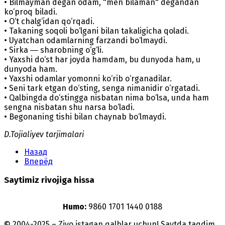
• Bilmayman degan odam, "men bilaman" degandan
ko‘proq biladi.
• O‘t chalg‘idan qo‘rqadi.
• Takaning soqoli bo‘lgani bilan takaligicha qoladi.
• Uyatchan odamlarning farzandi bo‘lmaydi.
• Sirka ― sharobning o‘g‘li.
• Yaxshi do‘st har joyda hamdam, bu dunyoda ham, u
dunyoda ham.
• Yaxshi odamlar yomonni ko‘rib o‘rganadilar.
• Seni tark etgan do‘sting, senga nimanidir o‘rgatadi.
• Qalbingda do‘stingga nisbatan nima bo‘lsa, unda ham
sengna nisbatan shu narsa bo‘ladi.
• Begonaning tishi bilan chaynab bo‘lmaydi.
D.Tojialiyev tarjimalari
Назад
Вперёд
Saytimiz rivojiga hissa
Humo:
9860 1701 1440 0188
© 2004-2025 – Ziyo istagan qalblar uchun! Saytda taqdim