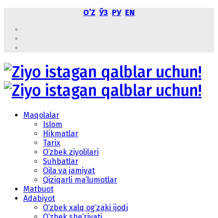
OʼZ
ЎЗ
РУ
EN
Maqolalar
Islom
Hikmatlar
Tarix
O‘zbek ziyolilari
Suhbatlar
Oila va jamiyat
Qiziqarli ma’lumotlar
Matbuot
Adabiyot
O‘zbek xalq og‘zaki ijodi
O‘zbek she’riyati