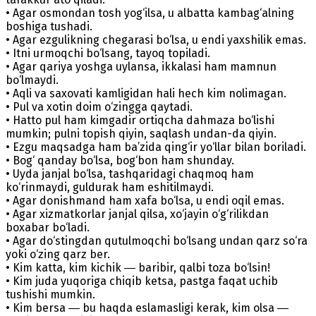
• Agar osmondan tosh yog‘ilsa, u albatta kambag‘alning
boshiga tushadi.
• Agar ezgulikning chegarasi bo‘lsa, u endi yaxshilik emas.
• Itni urmoqchi bo‘lsang, tayoq topiladi.
• Agar qariya yoshga uylansa, ikkalasi ham mamnun
bo‘lmaydi.
• Aqli va saxovati kamligidan hali hech kim nolimagan.
• Pul va xotin doim o‘zingga qaytadi.
• Hatto pul ham kimgadir ortiqcha dahmaza bo‘lishi
mumkin; pulni topish qiyin, saqlash undan-da qiyin.
• Ezgu maqsadga ham ba’zida qing‘ir yo‘llar bilan boriladi.
• Bog‘ qanday bo‘lsa, bog‘bon ham shunday.
• Uyda janjal bo‘lsa, tashqaridagi chaqmoq ham
ko‘rinmaydi, guldurak ham eshitilmaydi.
• Agar donishmand ham xafa bo‘lsa, u endi oqil emas.
• Agar xizmatkorlar janjal qilsa, xo‘jayin o‘g‘rilikdan
boxabar bo‘ladi.
• Agar do‘stingdan qutulmoqchi bo‘lsang undan qarz so‘ra
yoki o‘zing qarz ber.
• Kim katta, kim kichik ― baribir, qalbi toza bo‘lsin!
• Kim juda yuqoriga chiqib ketsa, pastga faqat uchib
tushishi mumkin.
• Kim bersa ― bu haqda eslamasligi kerak, kim olsa ―