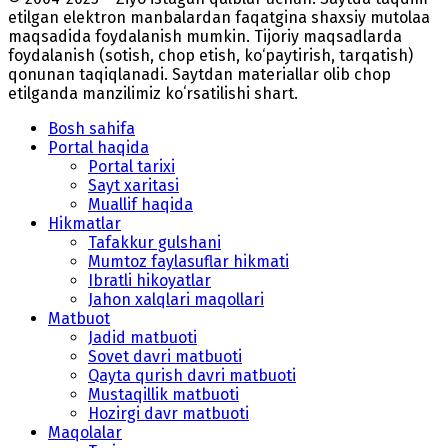
etilgan elektron manbalardan faqatgina shaxsiy mutolaa
maqsadida foydalanish mumkin. Tijoriy maqsadlarda
foydalanish (sotish, chop etish, ko‘paytirish, tarqatish)
qonunan taqiqlanadi. Saytdan materiallar olib chop
etilganda manzilimiz koʻrsatilishi shart.
Bosh sahifa
Portal haqida
Portal tarixi
Sayt xaritasi
Muallif haqida
Hikmatlar
Tafakkur gulshani
Mumtoz faylasuflar hikmati
Ibratli hikoyatlar
Jahon xalqlari maqollari
Matbuot
Jadid matbuoti
Sovet davri matbuoti
Qayta qurish davri matbuoti
Mustaqillik matbuoti
Hozirgi davr matbuoti
Maqolalar