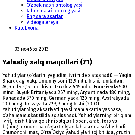
O‘zbek nasri antologiyasi
Jahon nasri antologiyasi
Eng sara asarlar
Videogalereya
Kutubxona
03 ноября 2013
Yahudiy xalq maqollari (71)
Yahudiylar (o‘zlarini yegudim, ivrim deb atashadi) — Yaqin
Sharqdagi xalq. Umumiy soni 12,9 mln. kishi, jumladan,
AQSh da 5,15 mln. kishi, Isroilda 5,15 mln., Fransiyada 500
ming, Buyuk Britaniyada 267 ming, Argentinada 180 ming,
Kanadada 370 ming, Germaniyada 120 ming, Avstraliyada
100 ming, Rossiyada 229,9 ming kishi (2003).
Yahudiylarning aksariyati qaysi mamlakatda yashasa,
o‘sha mamlakat tilida so‘zlashadi. Yahudiylarning bir qismi
ivrit, idish tili va qo‘shni xalqlar (ispan, arab, fors va
b.)ning birmuncha o‘zgartirilgan lahjalarida so‘zlashadi.
Chunonchi, mas, O‘rta Osiyo yahudiylari tojik tilida, gruzin