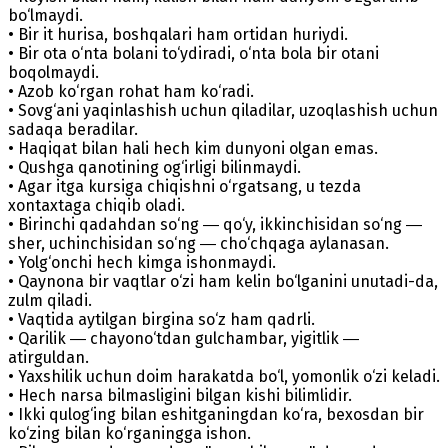
bo‘lmaydi.
• Bir it hurisa, boshqalari ham ortidan huriydi.
• Bir ota o‘nta bolani to‘ydiradi, o‘nta bola bir otani
boqolmaydi.
• Azob ko‘rgan rohat ham ko‘radi.
• Sovg‘ani yaqinlashish uchun qiladilar, uzoqlashish uchun
sadaqa beradilar.
• Haqiqat bilan hali hech kim dunyoni olgan emas.
• Qushga qanotining og‘irligi bilinmaydi.
• Agar itga kursiga chiqishni o‘rgatsang, u tezda
xontaxtaga chiqib oladi.
• Birinchi qadahdan so‘ng ― qo‘y, ikkinchisidan so‘ng ―
sher, uchinchisidan so‘ng ― cho‘chqaga aylanasan.
• Yolg‘onchi hech kimga ishonmaydi.
• Qaynona bir vaqtlar o‘zi ham kelin bo‘lganini unutadi-da,
zulm qiladi.
• Vaqtida aytilgan birgina so‘z ham qadrli.
• Qarilik ― chayono‘tdan gulchambar, yigitlik ―
atirguldan.
• Yaxshilik uchun doim harakatda bo‘l, yomonlik o‘zi keladi.
• Hech narsa bilmasligini bilgan kishi bilimlidir.
• Ikki qulog‘ing bilan eshitganingdan ko‘ra, bexosdan bir
ko‘zing bilan ko‘rganingga ishon.