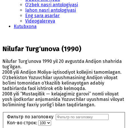
O‘zbek nasri antologiyasi
Jahon nasri antologiyasi
Eng sara asarlar
Videogalereya
Kutubxona
Nilufar Turg‘unova (1990)
Nilufar Turg‘unova 1990 yil 20 avgustda Andijon shahrida
tug‘ilgan.
2008 yili Andijon Moliya-iqtisodiyot kollejini tamomlagan.
O‘zbekiston Yozuvchilar uyushmasining Andijon viloyat
bo‘limi tomonidan o‘tkazilib kelinayotgan adabiy
tadbirlarda faol ishtirok etib kelmoqda.
2008 yili “Mustaqillik — kelajagimiz garovi” nomli viloyat
yosh ijodkorlar anjumanida Yozuvchilar uyushmasi viloyat
bo‘limining Faxriy yorlig‘i bilan taqdirlangan.
Фильтр по заголовку
Кол-во строк: