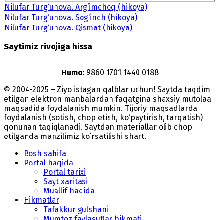
Nilufar Turg‘unova. Arg‘imchoq (hikoya)
Nilufar Turg‘unova. Sog‘inch (hikoya)
Nilufar Turg‘unova. Qismat (hikoya)
Saytimiz rivojiga hissa
Humo:
9860 1701 1440 0188
© 2004-2025 – Ziyo istagan qalblar uchun! Saytda taqdim
etilgan elektron manbalardan faqatgina shaxsiy mutolaa
maqsadida foydalanish mumkin. Tijoriy maqsadlarda
foydalanish (sotish, chop etish, ko‘paytirish, tarqatish)
qonunan taqiqlanadi. Saytdan materiallar olib chop
etilganda manzilimiz koʻrsatilishi shart.
Bosh sahifa
Portal haqida
Portal tarixi
Sayt xaritasi
Muallif haqida
Hikmatlar
Tafakkur gulshani
Mumtoz faylasuflar hikmati