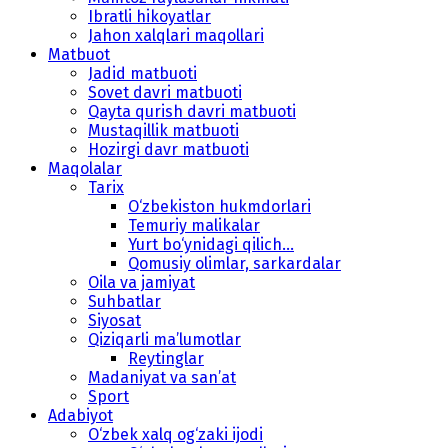
Ibratli hikoyatlar
Jahon xalqlari maqollari
Matbuot
Jadid matbuoti
Sovet davri matbuoti
Qayta qurish davri matbuoti
Mustaqillik matbuoti
Hozirgi davr matbuoti
Maqolalar
Tarix
O‘zbekiston hukmdorlari
Temuriy malikalar
Yurt bo‘ynidagi qilich...
Qomusiy olimlar, sarkardalar
Oila va jamiyat
Suhbatlar
Siyosat
Qiziqarli ma’lumotlar
Reytinglar
Madaniyat va san’at
Sport
Adabiyot
O‘zbek xalq og‘zaki ijodi