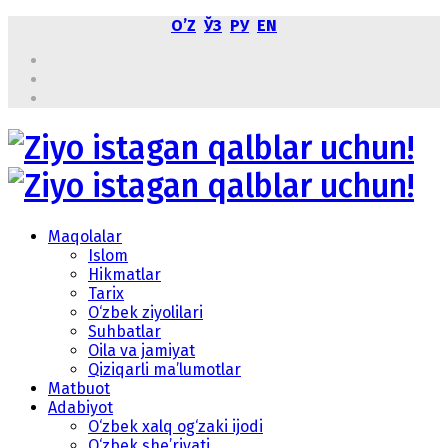
OʼZ
ЎЗ
РУ
EN
Maqolalar
Islom
Hikmatlar
Tarix
O‘zbek ziyolilari
Suhbatlar
Oila va jamiyat
Qiziqarli ma’lumotlar
Matbuot
Adabiyot
O‘zbek xalq og‘zaki ijodi
O‘zbek she’riyati