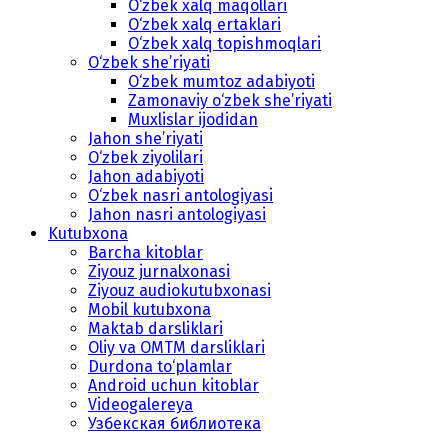
O‘zbek xalq maqollari
O‘zbek xalq ertaklari
O‘zbek xalq topishmoqlari
O‘zbek she’riyati
O‘zbek mumtoz adabiyoti
Zamonaviy o‘zbek she’riyati
Muxlislar ijodidan
Jahon she’riyati
O‘zbek ziyolilari
Jahon adabiyoti
O‘zbek nasri antologiyasi
Jahon nasri antologiyasi
Kutubxona
Barcha kitoblar
Ziyouz jurnalxonasi
Ziyouz audiokutubxonasi
Mobil kutubxona
Maktab darsliklari
Oliy va OMTM darsliklari
Durdona to‘plamlar
Android uchun kitoblar
Videogalereya
Узбекская библиотека